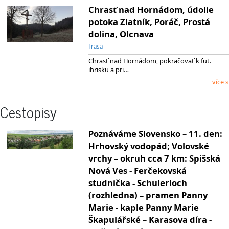
Chrasť nad Hornádom, údolie
potoka Zlatník, Poráč, Prostá
dolina, Olcnava
Trasa
Chrasť nad Hornádom, pokračovať k fut.
ihrisku a pri…
více »
Cestopisy
Poznáváme Slovensko – 11. den:
Hrhovský vodopád; Volovské
vrchy – okruh cca 7 km: Spišská
Nová Ves - Ferčekovská
studnička - Schulerloch
(rozhledna) – pramen Panny
Marie - kaple Panny Marie
Škapulářské – Karasova díra -