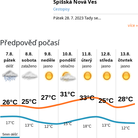
Spišská Nová Ves
Cestopisy
Pátek 28. 7. 2023 Tady se…
více »
Předpověď počasí
7.8.
8.8.
9.8.
10.8.
11.8.
12.8.
13.8.
pátek
sobota
neděle
pondělí
úterý
středa
čtvrtek
déšť
zataženo
jasno
oblačno
jasno
jasno
jasno
31°C
27°C
33°C
28°C
25°C
25°C
26°C
17°C
15°C
13°C
13°C
18°C
12°C
12°C
5mm déšť