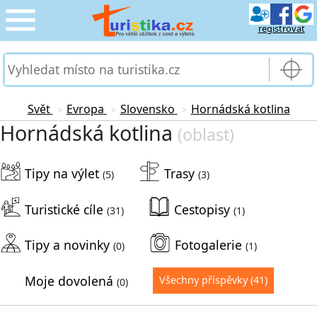
registrovat
CESTOVÁNÍ
›
SLUŽBY & DOPRAVA
›
Svět
Evropa
Slovensko
Hornádská kotlina
>
>
>
Hornádská kotlina
(oblast)
PRO TURISTY
›
Tipy na výlet
Trasy
MOJE TURISTIKA
(5)
(3)
›
Turistické cíle
Cestopisy
(31)
(1)
Tipy a novinky
Fotogalerie
(0)
(1)
Moje dovolená
Všechny příspěvky
(41)
(0)