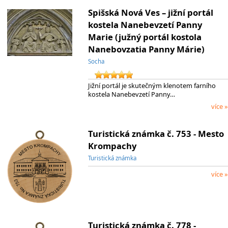
Spišská Nová Ves – jižní portál
kostela Nanebevzetí Panny
Marie (južný portál kostola
Nanebovzatia Panny Márie)
Socha
Jižní portál je skutečným klenotem farního
kostela Nanebevzetí Panny…
více »
Turistická známka č. 753 - Mesto
Krompachy
Turistická známka
více »
Turistická známka č. 778 -