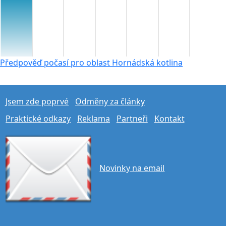
Předpověď počasí pro oblast Hornádská kotlina
Jsem zde poprvé
Odměny za články
Praktické odkazy
Reklama
Partneři
Kontakt
Novinky na email