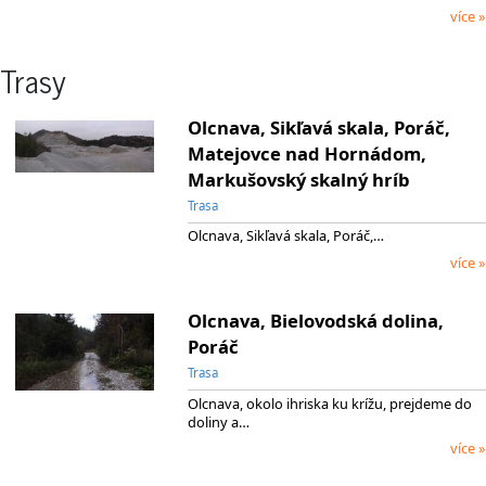
více »
Trasy
Olcnava, Sikľavá skala, Poráč,
Matejovce nad Hornádom,
Markušovský skalný hríb
Trasa
Olcnava, Sikľavá skala, Poráč,…
více »
Olcnava, Bielovodská dolina,
Poráč
Trasa
Olcnava, okolo ihriska ku krížu, prejdeme do
doliny a…
více »