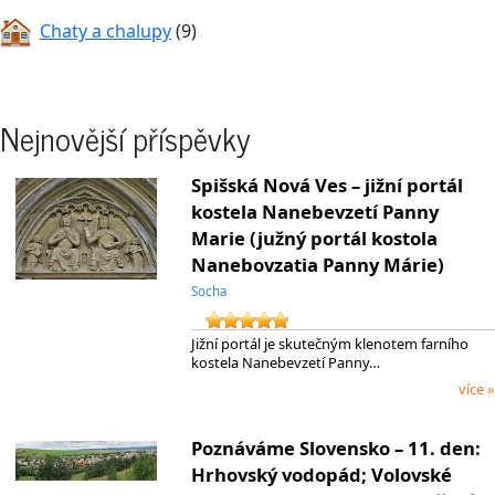
Chaty a chalupy
(9)
Nejnovější příspěvky
Spišská Nová Ves – jižní portál
kostela Nanebevzetí Panny
Marie (južný portál kostola
Nanebovzatia Panny Márie)
Socha
Jižní portál je skutečným klenotem farního
kostela Nanebevzetí Panny…
více »
Poznáváme Slovensko – 11. den:
Hrhovský vodopád; Volovské