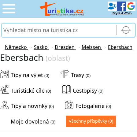
registrovat
CESTOVÁNÍ
›
SLUŽBY & DOPRAVA
›
Německo
Sasko
Dresden
Meissen
Ebersbach
>
>
>
>
Ebersbach
(oblast)
PRO TURISTY
›
Tipy na výlet
Trasy
MOJE TURISTIKA
(0)
(0)
›
Turistické cíle
Cestopisy
(0)
(0)
Tipy a novinky
Fotogalerie
(0)
(0)
Moje dovolená
Všechny příspěvky
(0)
(0)