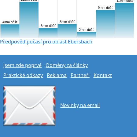
11mm déšť
9mm déšť
5mm déšť
4mm déšť
3mm déšť
2mm déšť
Předpověď počasí pro oblast Ebersbach
Jsem zde poprvé
Odměny za články
Praktické odkazy
Reklama
Partneři
Kontakt
Novinky na email