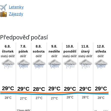
Letenky
Zájezdy
Předpověď počasí
6.8.
7.8.
8.8.
9.8.
10.8.
11.8.
12.8.
čtvrtek
pátek
sobota
neděle
pondělí
úterý
středa
slabý déšť
déšť
déšť
déšť
slabý déšť
slabý déšť
déšť
29°C
29°C
29°C
29°C
29°C
29°C
28°C
28°C
28°C
28°C
28°C
27°C
27°C
27°C
12mm déšť