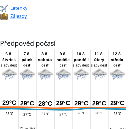
Letenky
Zájezdy
Předpověď počasí
6.8.
7.8.
8.8.
9.8.
10.8.
11.8.
12.8.
čtvrtek
pátek
sobota
neděle
pondělí
úterý
středa
slabý déšť
déšť
déšť
déšť
slabý déšť
slabý déšť
déšť
29°C
29°C
29°C
29°C
29°C
29°C
28°C
28°C
28°C
28°C
28°C
27°C
27°C
27°C
12mm déšť