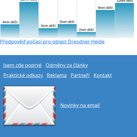
11mm déšť
9mm déšť
5mm déšť
4mm déšť
3mm déšť
2mm déšť
Předpověď počasí pro oblast Dresdner Heide
Jsem zde poprvé
Odměny za články
Praktické odkazy
Reklama
Partneři
Kontakt
Novinky na email