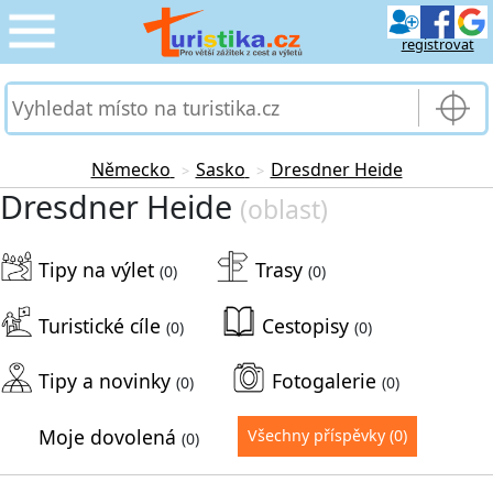
registrovat
CESTOVÁNÍ
›
SLUŽBY & DOPRAVA
›
Německo
Sasko
Dresdner Heide
>
>
Dresdner Heide
(oblast)
PRO TURISTY
›
Tipy na výlet
Trasy
MOJE TURISTIKA
(0)
(0)
›
Turistické cíle
Cestopisy
(0)
(0)
Tipy a novinky
Fotogalerie
(0)
(0)
Moje dovolená
Všechny příspěvky
(0)
(0)