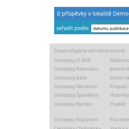
0 příspěvky v lokalitě Demo
seřadit podle:
Doporučujeme od našich turistů
Cestopisy (5 600)
Máchovo
Cestopisy Rakousko
Jezerní s
Cestopisy Itálie
Vodní ná
Cestopisy Německo
Propast
Cestopisy Španělsko
Hrad Ko
Cestopisy Norsko
Praděd
Cestopisy Švýcarsko
Prachovs
Cestopisy Chorvatsko
Stezka v