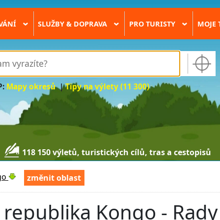
VÁNÍ
SLUŽBY & DOPRAVA
PRO TURISTY
MOJE 
›
›
›
P:
Mapy okresů
|
Tipy na výlety (11 300)
118 150 výletů, turistických cílů, tras a cestopisů
go
změnit oblast
republika Kongo - Rady 