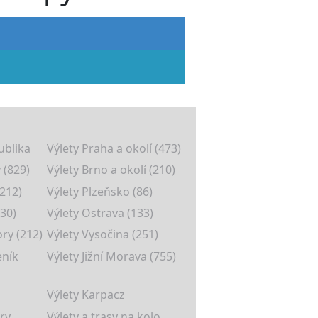
ublika
Výlety Praha a okolí (473)
 (829)
Výlety Brno a okolí (210)
(212)
Výlety Plzeňsko (86)
30)
Výlety Ostrava (133)
ory (212)
Výlety Vysočina (251)
eník
Výlety Jižní Morava (755)
Výlety Karpacz
ry
Výlety a trasy na kolo