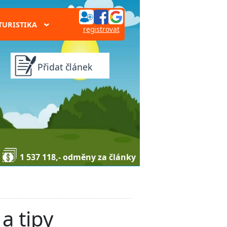
TURISTIKA
›
registrovat
Přidat článek
1 537 118,- odměny za články
a tipy