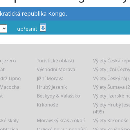
kratická republika Kongo.
upřesnit
 jezero
Turistické oblasti
Výlety Česká rep
lať
Východní Morava
Výlety Jižní Čechy
drž Lipno
Jižní Morava
Výlety Český ráj 
 Macocha
Hrubý Jeseník
Výlety Šumava (2
st
Beskydy & Valašsko
Výlety Jizerské h
Krkonoše
Výlety Hrubý Jes
(499)
ké skály
Moravský kras a okolí
Výlety Krkonoše
 oblacích
Orlické hory a podhůří
Výlety Krušné ho