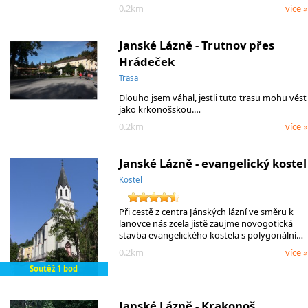
0.2km
více »
Janské Lázně - Trutnov přes
Hrádeček
Trasa
Dlouho jsem váhal, jestli tuto trasu mohu vést
jako krkonošskou.…
0.2km
více »
Janské Lázně - evangelický kostel
Kostel
Při cestě z centra Jánských lázní ve směru k
lanovce nás zcela jistě zaujme novogotická
stavba evangelického kostela s polygonální…
0.2km
více »
Soutěž 1 bod
Janské Lázně - Krakonoš