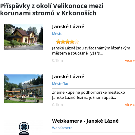
Příspěvky z okolí Velikonoce mezi
korunami stromů v Krkonoších
Janské Lázně
Město
Janské Lázně jsou světoznámým lázeňským
městem a současně lyžařs…
0.1km
více »
Janské Lázně
Městečko
Známe kúpeľné podhorhorské mestečko
Janské Lázně leží na južnom úpätí…
0.1km
více »
Webkamera - Janské Lázně
WebKamera