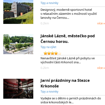
Tipy a novinky
Designový, moderně-sportovní hotel
s relaxačním zázemím s možností využití
lanovky na Černou…
0.2km
více »
Jánské Lázně, městečko pod
Černou horou.
Tipy na výlet
Nenavštívit Jánské Lázně při pobytu ve
východní části Krkonoš sna…
0.2km
více »
Jarní prázdniny na Stezce
Krkonoše
Tipy a novinky
Vydejte se s dětmi o jarních prázdninách do
srdce krkonošských le…