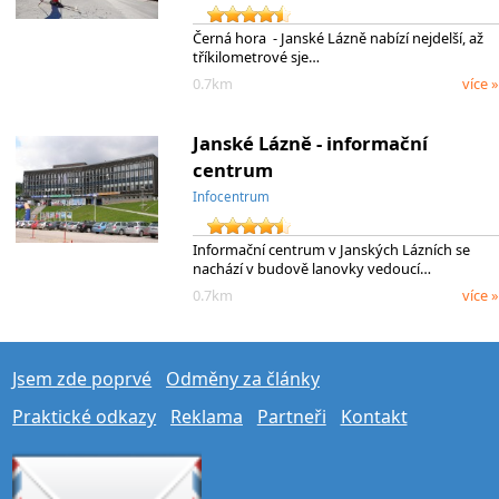
Černá hora - Janské Lázně nabízí nejdelší, až
tříkilometrové sje…
0.7km
více »
Janské Lázně - informační
centrum
Infocentrum
Informační centrum v Janských Lázních se
nachází v budově lanovky vedoucí…
0.7km
více »
Jsem zde poprvé
Odměny za články
Praktické odkazy
Reklama
Partneři
Kontakt