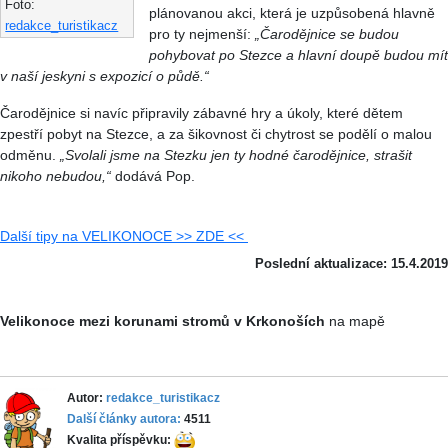
Foto:
plánovanou akci, která je uzpůsobená hlavně
redakce_turistikacz
pro ty nejmenší:
„Čarodějnice se budou
pohybovat po Stezce a hlavní doupě budou mít
v naší jeskyni s expozicí o půdě.“
Čarodějnice si navíc připravily zábavné hry a úkoly, které dětem
zpestří pobyt na Stezce, a za šikovnost či chytrost se podělí o malou
odměnu.
„Svolali jsme na Stezku jen ty hodné čarodějnice, strašit
nikoho nebudou,“
dodává Pop.
Další tipy na VELIKONOCE >> ZDE <<
Poslední aktualizace: 15.4.2019
Velikonoce mezi korunami stromů v Krkonoších
na mapě
Autor:
redakce_turistikacz
Další články autora:
4511
Kvalita příspěvku: