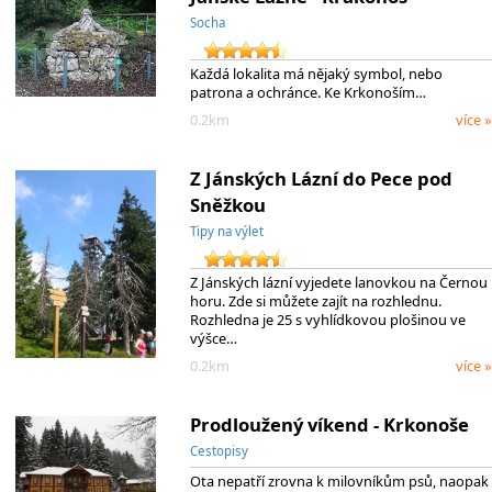
Socha
Každá lokalita má nějaký symbol, nebo
patrona a ochránce. Ke Krkonoším…
0.2km
více »
Z Jánských Lázní do Pece pod
Sněžkou
Tipy na výlet
Z Jánských lázní vyjedete lanovkou na Černou
horu. Zde si můžete zajít na rozhlednu.
Rozhledna je 25 s vyhlídkovou plošinou ve
výšce…
0.2km
více »
Prodloužený víkend - Krkonoše
Cestopisy
Ota nepatří zrovna k milovníkům psů, naopak