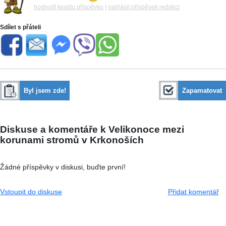
hodnotit kvalitu příspěvku
|
nahlásit příspěvek redakci
Sdílet s přáteli
Byl jsem zde!
Zapamatovat
Diskuse a komentáře k Velikonoce mezi
korunami stromů v Krkonoších
Žádné příspěvky v diskusi, buďte první!
Vstoupit do diskuse
Přidat komentář