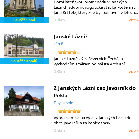
Horní lázeňskou promenádu v Janských
Lázních zdobí novogotická stavba kostela sv.
Jana Křtitele, který zde byl postaven v letech…
0.3km
více »
Soutěž 1 bod
Janské Lázně
Lázně
Janské Lázně leží v Severních Čechách,
Soutěž 10 bodů
východním směrem od města Vrchlabí…
0.3km
více »
Z Janských Lázni cez Javorník do
Pekla
Tipy na výlet
Vybral som sa na výlet z Janských Lazni do
obce Javorník a za koniec trasy…
0.5km
více »