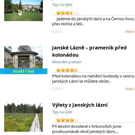
Tipy na výlet
Jedeme do Jánských lázní a na Černou horu
přes Hořice a Mil…
0.2km
více »
Janské Lázně – prameník před
kolonádou
Minerální pramen
Soutěž 1 bod
Před kolonádou na náměstí Svobody v centru
Janských Lázní se můžete občer…
0.2km
více »
Výlety z Janských lázní
Tipy na výlet
Při letošní dovolené v Krkonoších jsme
prozkoumávali okolí Janských lázní,…