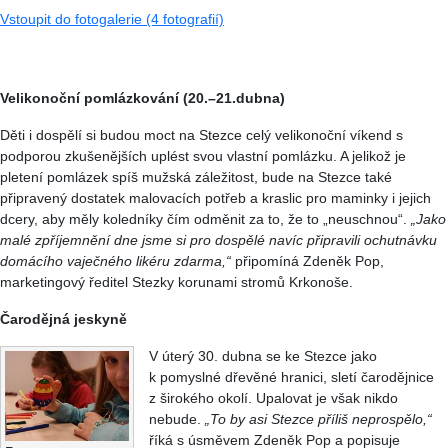
Vstoupit do fotogalerie (4 fotografií)
Velikonoční pomlázkování (20.–21.dubna)
Děti i dospělí si budou moct na Stezce celý velikonoční víkend s
podporou zkušenějších uplést svou vlastní pomlázku. A jelikož je
pletení pomlázek spíš mužská záležitost, bude na Stezce také
připravený dostatek malovacích potřeb a kraslic pro maminky i jejich
dcery, aby měly koledníky čím odměnit za to, že to „neuschnou“.
„Jako
malé zpříjemnění dne jsme si pro dospělé navíc připravili ochutnávku
domácího vaječného likéru zdarma,“
připomíná Zdeněk Pop,
marketingový ředitel Stezky korunami stromů Krkonoše.
Čarodějná jeskyně
V úterý 30. dubna se ke Stezce jako
k pomyslné dřevěné hranici, sletí čarodějnice
z širokého okolí. Upalovat je však nikdo
nebude.
„To by asi Stezce příliš neprospělo,“
říká s úsměvem Zdeněk Pop a popisuje