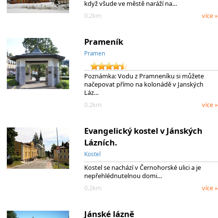
když všude ve městě naráží na…
0.2km
více »
Prameník
Pramen
Poznámka: Vodu z Pramneníku si můžete
načepovat přímo na kolonádě v Janských
Láz…
0.2km
více »
Evangelický kostel v Jánských
Lázních.
Kostel
Kostel se nachází v Černohorské ulici a je
nepřehlédnutelnou domi…
0.2km
více »
Jánské lázně