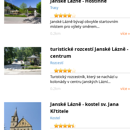
Janské Lázně - Hostinné
Trasy
Janské Lázně bývají obvykle startovním
místem pro výlety směrem…
0.2km
více »
turistické rozcestí Janské Lázně -
centrum
Rozcestí
Turistický rozcestník, který se nachází u
kolonády v centru Janských Lázní…
0.2km
více »
Janské Lázně - kostel sv. Jana
Křtitele
Kostel