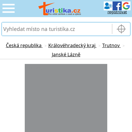
registrovat
CESTOVÁNÍ
›
SLUŽBY & DOPRAVA
›
Česká republika
Královéhradecký kraj
Trutnov
>
>
>
Janské Lázně
PRO TURISTY
›
Loading...
MOJE TURISTIKA
›