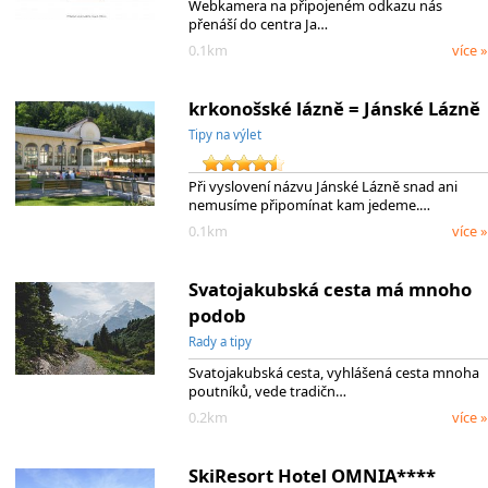
Webkamera na připojeném odkazu nás
přenáší do centra Ja…
0.1km
více »
krkonošské lázně = Jánské Lázně
Tipy na výlet
Při vyslovení názvu Jánské Lázně snad ani
nemusíme připomínat kam jedeme.…
0.1km
více »
Svatojakubská cesta má mnoho
podob
Rady a tipy
Svatojakubská cesta, vyhlášená cesta mnoha
poutníků, vede tradičn…
0.2km
více »
SkiResort Hotel OMNIA****