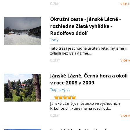
0.2km
více »
Okružní cesta - Jánské Lázně -
rozhledna Zlatá vyhlídka -
Rudolfovo údolí
Trasy
Tato trasa je schůdná určitě v létě, my jsme ji
zvládli bez lyží i v zimě.…
0.2km
více »
Jánské Lázně, Černá hora a okolí
v roce 2008 a 2009
Tipy na výlet
Jánské Lázně je městečko ve východních
Krkonoších, které má na rozdíl od…
0.2km
více »