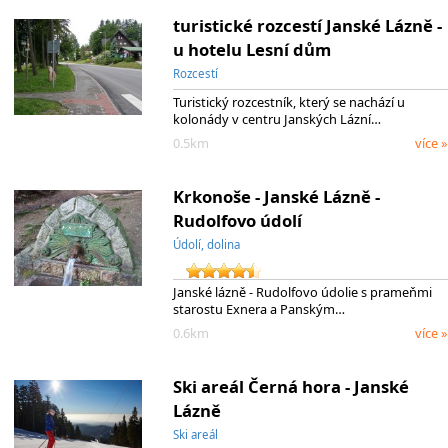
turistické rozcestí Janské Lázně -
u hotelu Lesní dům
Rozcestí
Turistický rozcestník, který se nachází u
kolonády v centru Janských Lázní…
0.5km
více »
Krkonoše - Janské Lázně -
Rudolfovo údolí
Údolí, dolina
Janské lázně - Rudolfovo údolie s prameňmi
starostu Exnera a Panským…
0.6km
více »
Ski areál Černá hora - Janské
Lázně
Ski areál