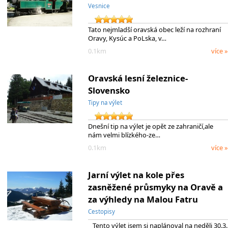
Vesnice
Tato nejmladší oravská obec leží na rozhraní
Oravy, Kysúc a PoLska, v…
0.1km
více »
Oravská lesní železnice-
Slovensko
Tipy na výlet
Dnešní tip na výlet je opět ze zahraničí,ale
nám velmi blízkého-ze…
0.1km
více »
Jarní výlet na kole přes
zasněžené průsmyky na Oravě a
za výhledy na Malou Fatru
Cestopisy
Tento výlet jsem si naplánoval na neděli 30.3.