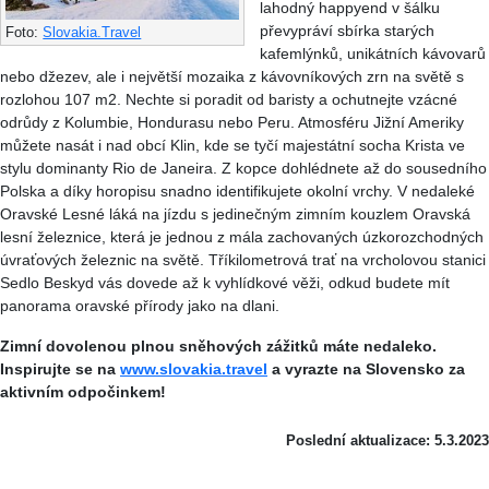
lahodný happyend v šálku
převypráví sbírka starých
Foto:
Slovakia.Travel
kafemlýnků, unikátních kávovarů
nebo džezev, ale i největší mozaika z kávovníkových zrn na světě s
rozlohou 107 m2. Nechte si poradit od baristy a ochutnejte vzácné
odrůdy z Kolumbie, Hondurasu nebo Peru. Atmosféru Jižní Ameriky
můžete nasát i nad obcí Klin, kde se tyčí majestátní socha Krista ve
stylu dominanty Rio de Janeira. Z kopce dohlédnete až do sousedního
Polska a díky horopisu snadno identifikujete okolní vrchy. V nedaleké
Oravské Lesné láká na jízdu s jedinečným zimním kouzlem Oravská
lesní železnice, která je jednou z mála zachovaných úzkorozchodných
úvraťových železnic na světě. Tříkilometrová trať na vrcholovou stanici
Sedlo Beskyd vás dovede až k vyhlídkové věži, odkud budete mít
panorama oravské přírody jako na dlani.
Zimní dovolenou plnou sněhových zážitků máte nedaleko.
Inspirujte se na
www.slovakia.travel
a vyrazte na Slovensko za
aktivním odpočinkem!
Poslední aktualizace: 5.3.2023