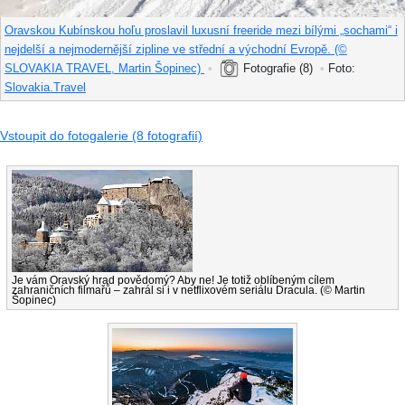
Oravskou Kubínskou hoľu proslavil luxusní freeride mezi bílými „sochami“ i
nejdelší a nejmodernější zipline ve střední a východní Evropě. (©
SLOVAKIA TRAVEL, Martin Šopinec)
•
Fotografie (8)
•
Foto:
Slovakia.Travel
Vstoupit do fotogalerie (8 fotografií)
Je vám Oravský hrad povědomý? Aby ne! Je totiž oblíbeným cílem
zahraničních filmařů – zahrál si i v netflixovém seriálu Dracula. (© Martin
Šopinec)