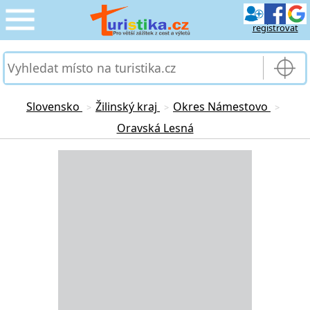
registrovat
CESTOVÁNÍ
›
SLUŽBY & DOPRAVA
›
Slovensko
Žilinský kraj
Okres Námestovo
>
>
>
Oravská Lesná
PRO TURISTY
›
Loading...
MOJE TURISTIKA
›