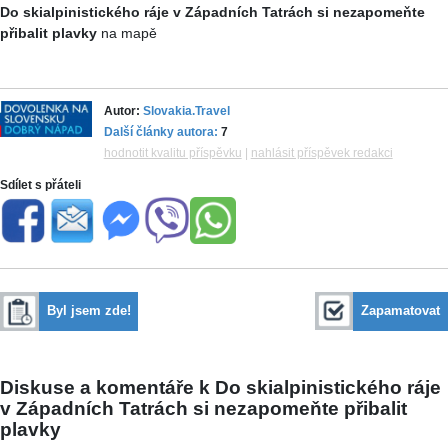
Do skialpinistického ráje v Západních Tatrách si nezapomeňte
přibalit plavky
na mapě
Autor:
Slovakia.Travel
Další články autora:
7
hodnotit kvalitu příspěvku
|
nahlásit příspěvek redakci
Sdílet s přáteli
Byl jsem zde!
Zapamatovat
Diskuse a komentáře k Do skialpinistického ráje
v Západních Tatrách si nezapomeňte přibalit
plavky