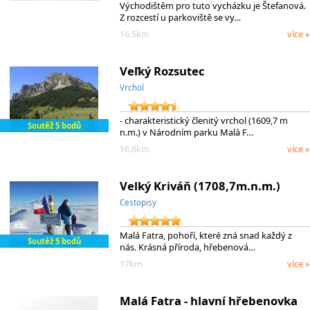
Východištěm pro tuto vycházku je Štefanová.
Z rozcestí u parkoviště se vy…
16.5km
více »
Veľký Rozsutec
Vrchol
- charakteristický členitý vrchol (1609,7 m
Soutěž 5 bodů
n.m.) v Národním parku Malá F…
16.8km
více »
Velký Kriváň (1708,7m.n.m.)
Cestopisy
Malá Fatra, pohoří, které zná snad každý z
Soutěž 5 bodů
nás. Krásná příroda, hřebenová…
17km
více »
Malá Fatra - hlavní hřebenovka