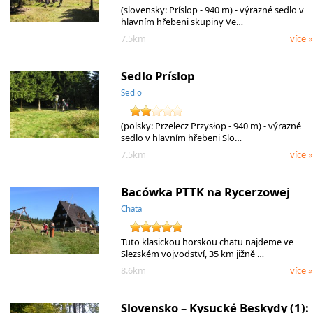
(slovensky: Príslop - 940 m) - výrazné sedlo v
hlavním hřebeni skupiny Ve…
7.5km
více »
Sedlo Príslop
Sedlo
(polsky: Przelecz Przysłop - 940 m) - výrazné
sedlo v hlavním hřebeni Slo…
7.5km
více »
Bacówka PTTK na Rycerzowej
Chata
Tuto klasickou horskou chatu najdeme ve
Slezském vojvodství, 35 km jižně …
8.6km
více »
Slovensko – Kysucké Beskydy (1):