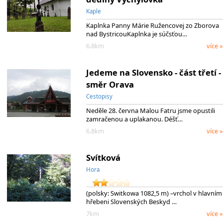
Kaple
Kaplnka Panny Márie Ružencovej zo Zborova
nad BystricouKaplnka je súčsťou…
6.8km
více »
Jedeme na Slovensko - část třetí -
směr Orava
Cestopisy
Neděle 28. června Malou Fatru jsme opustili
zamračenou a uplakanou. Déšť…
6.8km
více »
Svítková
Hora
(polsky: Switkowa 1082,5 m) –vrchol v hlavním
hřebeni Slovenských Beskyd …
7km
více »