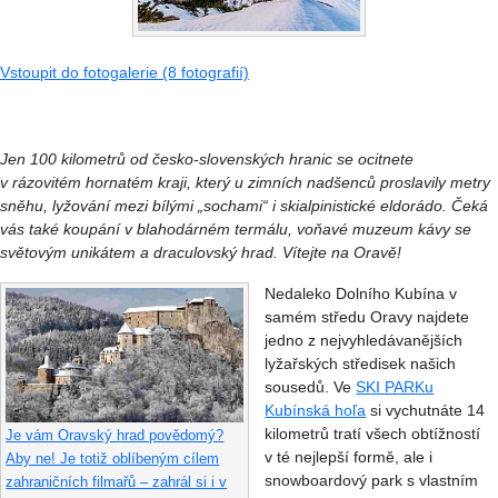
Vstoupit do fotogalerie (8 fotografií)
Jen 100 kilometrů od česko-slovenských hranic se ocitnete
v rázovitém hornatém kraji, který u zimních nadšenců proslavily metry
sněhu, lyžování mezi bílými „sochami“ i skialpinistické eldorádo. Čeká
vás také koupání v blahodárném termálu, voňavé muzeum kávy se
světovým unikátem a draculovský hrad. Vítejte na Oravě!
Nedaleko Dolního Kubína v
samém středu Oravy najdete
jedno z nejvyhledávanějších
lyžařských středisek našich
sousedů. Ve
SKI PARKu
Kubínská hoľa
si vychutnáte 14
kilometrů tratí všech obtížností
Je vám Oravský hrad povědomý?
v té nejlepší formě, ale i
Aby ne! Je totiž oblíbeným cílem
snowboardový park s vlastním
zahraničních filmařů – zahrál si i v