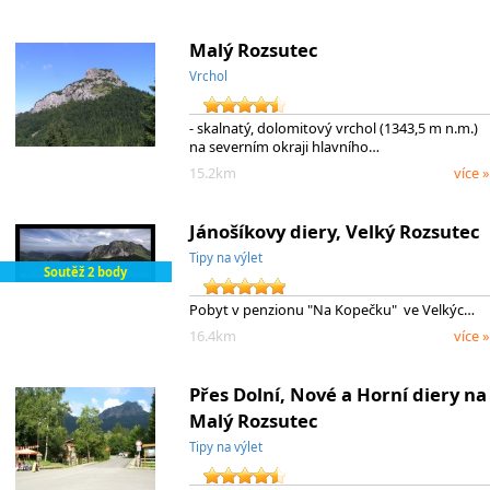
Malý Rozsutec
Vrchol
- skalnatý, dolomitový vrchol (1343,5 m n.m.)
na severním okraji hlavního…
15.2km
více »
Jánošíkovy diery, Velký Rozsutec
Tipy na výlet
Soutěž 2 body
Pobyt v penzionu "Na Kopečku" ve Velkýc…
16.4km
více »
Přes Dolní, Nové a Horní diery na
Malý Rozsutec
Tipy na výlet