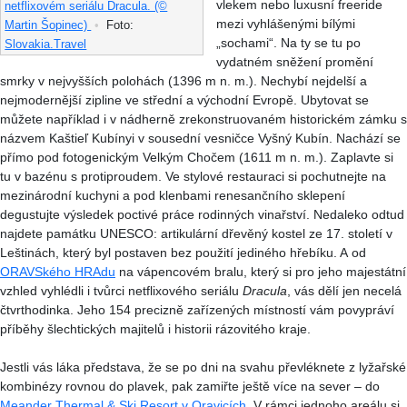
vlekem nebo luxusní freeride
netflixovém seriálu Dracula. (©
mezi vyhlášenými bílými
Martin Šopinec)
•
Foto:
„sochami“. Na ty se tu po
Slovakia.Travel
vydatném sněžení promění
smrky v nejvyšších polohách (1396 m n. m.). Nechybí nejdelší a
nejmodernější zipline ve střední a východní Evropě. Ubytovat se
můžete například i v nádherně zrekonstruovaném historickém zámku s
názvem Kaštieľ Kubínyi v sousední vesničce Vyšný Kubín. Nachází se
přímo pod fotogenickým Velkým Chočem (1611 m n. m.). Zaplavte si
tu v bazénu s protiproudem. Ve stylové restauraci si pochutnejte na
mezinárodní kuchyni a pod klenbami renesančního sklepení
degustujte výsledek poctivé práce rodinných vinařství. Nedaleko odtud
najdete památku UNESCO: artikulární dřevěný kostel ze 17. století v
Leštinách, který byl postaven bez použití jediného hřebíku. A od
ORAVSkého HRAdu
na vápencovém bralu, který si pro jeho majestátní
vzhled vyhlédli i tvůrci netflixového seriálu
Dracula
, vás dělí jen necelá
čtvrthodinka. Jeho 154 precizně zařízených místností vám povypráví
příběhy šlechtických majitelů i historii rázovitého kraje.
Jestli vás láka představa, že se po dni na svahu převléknete z lyžařské
kombinézy rovnou do plavek, pak zamiřte ještě více na sever – do
Meander Thermal & Ski Resort v Oravicích
. V rámci jednoho areálu si