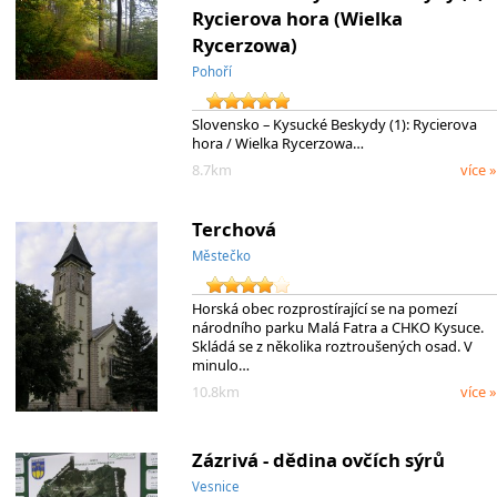
Rycierova hora (Wielka
Rycerzowa)
Pohoří
Slovensko – Kysucké Beskydy (1): Rycierova
hora / Wielka Rycerzowa…
8.7km
více »
Terchová
Městečko
Horská obec rozprostírající se na pomezí
národního parku Malá Fatra a CHKO Kysuce.
Skládá se z několika roztroušených osad. V
minulo…
10.8km
více »
Zázrivá - dědina ovčích sýrů
Vesnice