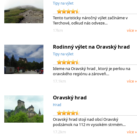
Tipy na výlet
Tento turisticky náročný výlet začínáme v
Terchové, odkud nás odveze…
17km
více »
Rodinný výlet na Oravský hrad
Tipy na výlet
Ideme na Oravský hrad , ktorý je perlou na
oravského regiónu a zároveň…
17.1km
více »
Oravský hrad
Hrad
Oravský hrad stojí nad obcí Oravský
podzámok na 112 m vysokém strmém…
17.2km
více »