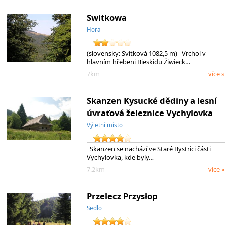
Switkowa
Hora
(slovensky: Svítková 1082,5 m) –Vrchol v
hlavním hřebeni Bieskidu Źiwieck…
7km
více »
Skanzen Kysucké dědiny a lesní
úvraťová železnice Vychylovka
Výletní místo
Skanzen se nachází ve Staré Bystrici části
Vychylovka, kde byly…
7.2km
více »
Przelecz Przysłop
Sedlo