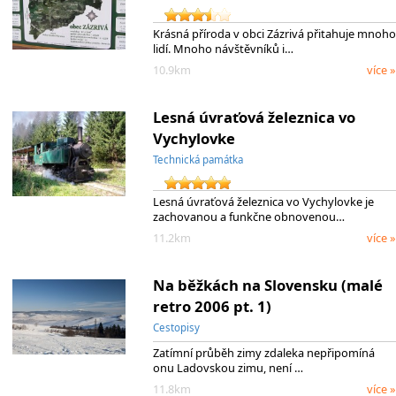
Krásná příroda v obci Zázrivá přitahuje mnoho
lidí. Mnoho návštěvníků i…
10.9km
více »
Lesná úvraťová železnica vo
Vychylovke
Technická památka
Lesná úvraťová železnica vo Vychylovke je
zachovanou a funkčne obnovenou…
11.2km
více »
Na běžkách na Slovensku (malé
retro 2006 pt. 1)
Cestopisy
Zatímní průběh zimy zdaleka nepřipomíná
onu Ladovskou zimu, není …
11.8km
více »