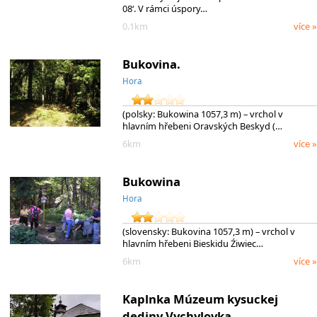
08‘. V rámci úspory…
0.1km
více »
Bukovina.
Hora
(polsky: Bukowina 1057,3 m) – vrchol v
hlavním hřebeni Oravských Beskyd (…
6km
více »
Bukowina
Hora
(slovensky: Bukovina 1057,3 m) – vrchol v
hlavním hřebeni Bieskidu Źiwiec…
6km
více »
Kaplnka Múzeum kysuckej
dediny Vychylovka