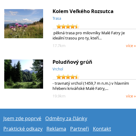
Kolem Veľkého Rozsutca
Trasa
pěkná trasa pro milovníky Malé Fatry Je
ideální trasou pro ty, kteří…
17.7km
více »
Poludňový grúň
Vrchol
- travnatý vrchol (1459,7 m n.m.) v hlavním
hřebeni kriváňské Malé Fatry,…
19.9km
více »
Jsem zde poprvé
Odměny za články
Praktické odkazy
Reklama
Partneři
Kontakt