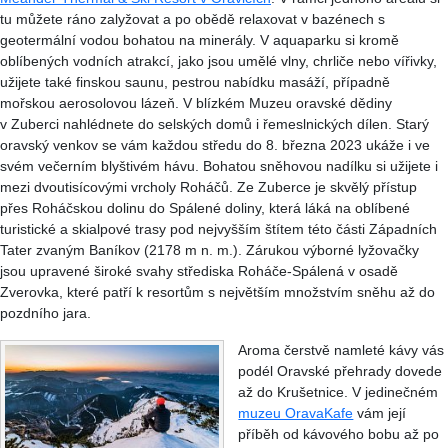
tu můžete ráno zalyžovat a po obědě relaxovat v bazénech s
geotermální vodou bohatou na minerály. V aquaparku si kromě
oblíbených vodních atrakcí, jako jsou umělé vlny, chrliče nebo vířivky,
užijete také finskou saunu, pestrou nabídku masáží, případně
mořskou aerosolovou lázeň. V blízkém Muzeu oravské dědiny
v Zuberci nahlédnete do selských domů i řemeslnických dílen. Starý
oravský venkov se vám každou středu do 8. března 2023 ukáže i ve
svém večerním blyštivém hávu. Bohatou sněhovou nadílku si užijete i
mezi dvoutisícovými vrcholy Roháčů. Ze Zuberce je skvělý přístup
přes Roháčskou dolinu do Spálené doliny, která láká na oblíbené
turistické a skialpové trasy pod nejvyšším štítem této části Západních
Tater zvaným Baníkov (2178 m n. m.). Zárukou výborné lyžovačky
jsou upravené široké svahy střediska Roháče-Spálená v osadě
Zverovka, které patří k resortům s největším množstvím sněhu až do
pozdního jara.
Aroma čerstvě namleté kávy vás
podél Oravské přehrady dovede
až do Krušetnice. V jedinečném
muzeu OravaKafe
vám její
příběh od kávového bobu až po