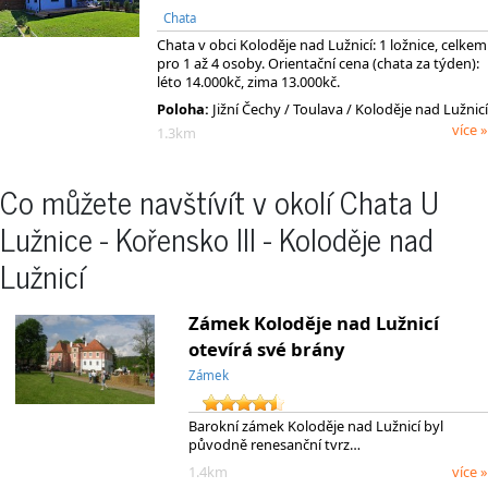
Chata
Chata v obci Koloděje nad Lužnicí: 1 ložnice, celkem
pro 1 až 4 osoby. Orientační cena (chata za týden):
léto 14.000kč, zima 13.000kč.
Poloha:
Jižní Čechy
/ Toulava
/ Koloděje nad Lužnicí
více »
1.3km
Co můžete navštívít v okolí Chata U
Lužnice - Kořensko III - Koloděje nad
Lužnicí
Zámek Koloděje nad Lužnicí
otevírá své brány
Zámek
Barokní zámek Koloděje nad Lužnicí byl
původně renesanční tvrz…
1.4km
více »