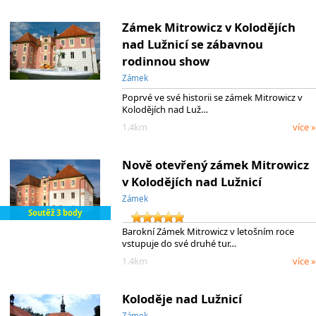
Zámek Mitrowicz v Kolodějích
nad Lužnicí se zábavnou
rodinnou show
Zámek
Poprvé ve své historii se zámek Mitrowicz v
Kolodějích nad Luž…
1.4km
více »
Nově otevřený zámek Mitrowicz
v Kolodějích nad Lužnicí
Zámek
Soutěž 3 body
Barokní Zámek Mitrowicz v letošním roce
vstupuje do své druhé tur…
1.4km
více »
Koloděje nad Lužnicí
Zámek