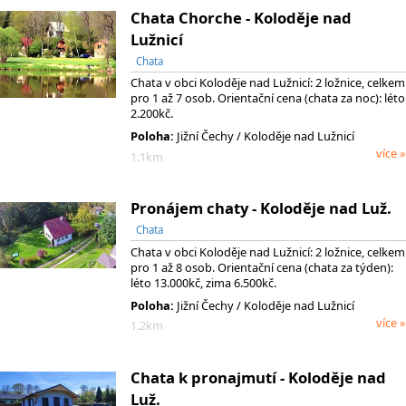
Chata Chorche - Koloděje nad
Lužnicí
Chata
Chata v obci Koloděje nad Lužnicí: 2 ložnice, celkem
pro 1 až 7 osob. Orientační cena (chata za noc): léto
2.200kč.
Poloha:
Jižní Čechy / Koloděje nad Lužnicí
více »
1.1km
Pronájem chaty - Koloděje nad Luž.
Chata
Chata v obci Koloděje nad Lužnicí: 2 ložnice, celkem
pro 1 až 8 osob. Orientační cena (chata za týden):
léto 13.000kč, zima 6.500kč.
Poloha:
Jižní Čechy / Koloděje nad Lužnicí
více »
1.2km
Chata k pronajmutí - Koloděje nad
Luž.