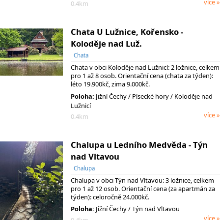
více »
0.4km
Chata U Lužnice, Kořensko -
Koloděje nad Luž.
Chata
Chata v obci Koloděje nad Lužnicí: 2 ložnice, celkem
pro 1 až 8 osob. Orientační cena (chata za týden):
léto 19.900kč, zima 9.000kč.
Poloha:
Jižní Čechy
/ Písecké hory
/ Koloděje nad
Lužnicí
více »
0.4km
Chalupa u Ledního Medvěda - Týn
nad Vltavou
Chalupa
Chalupa v obci Týn nad Vltavou: 3 ložnice, celkem
pro 1 až 12 osob. Orientační cena (za apartmán za
týden): celoročně 24.000kč.
Poloha:
Jižní Čechy / Týn nad Vltavou
více »