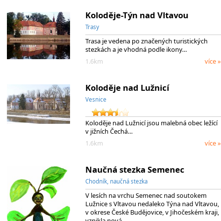
Koloděje-Týn nad Vltavou
Trasy
Trasa je vedena po značených turistických
stezkách a je vhodná podle ikony…
1.6km
více »
Koloděje nad Lužnicí
Vesnice
Koloděje nad Lužnicí jsou malebná obec ležící
v jižních Čechá…
1.6km
více »
Naučná stezka Semenec
Chodník, naučná stezka
V lesích na vrchu Semenec nad soutokem
Lužnice s Vltavou nedaleko Týna nad Vltavou,
v okrese České Budějovice, v Jihočeském kraji,
vznikla nová…