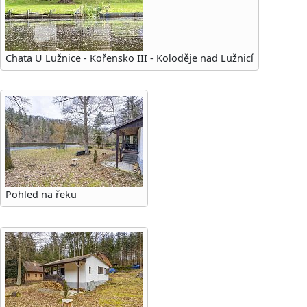
Chata U Lužnice - Kořensko III - Koloděje nad Lužnicí
Pohled na řeku