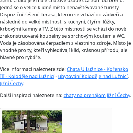
3,5m. Chata je v malé chatové osadě cca 30m od břehu.
Jedná se o velice klidné místo nenavštěvované turisty.
Dispoziční řešení: Terasa, kterou se vchází do zádveří a
následně do velké místnosti s kuchyní, čtyřmi lůžky,
krbovými kamny a TV. Z této místnosti se vchází do nově
zrekonstruované koupelny se sprchovým koutem a WC.
Voda je zásobována čerpadlem z vlastního zdroje. Místo je
vhodné pro ty, kteří vyhledávají klid, krásnou přírodu, ale
hlavně pro rybáře.
Více informací naleznete zde:
Chata U Lužnice - Kořensko
III - Koloděje nad Lužnicí
-
ubytování Koloděje nad Lužnicí
,
Jižní Čechy
.
Další inspiraci naleznete na:
chaty na prenájom Jižní Čechy
.