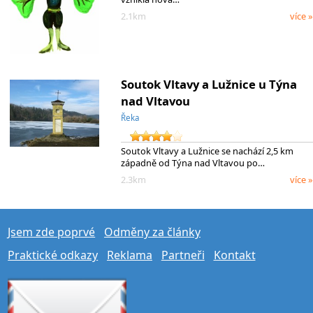
2.1km
více »
Soutok Vltavy a Lužnice u Týna
nad Vltavou
Řeka
Soutok Vltavy a Lužnice se nachází 2,5 km
západně od Týna nad Vltavou po…
2.3km
více »
Jsem zde poprvé
Odměny za články
Praktické odkazy
Reklama
Partneři
Kontakt