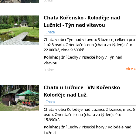
0.4km
Chata Kořensko - Koloděje nad
Lužnicí - Týn nad vltavou
Chata
Chata v obci Týn nad vltavou: 3 ložnice, celkem pro
1 až 8 osob. Orientační cena (chata za týden): léto
22.000kč, zima 9.500kč.
Poloha:
Jižní Čechy
/ Písecké hory
/ Týn nad
vltavou
více »
0.6km
Chata u Lužnice - VN Kořensko -
Koloděje nad Luž.
Chata
Chata v obci Koloděje nad Lužnicí: 2 ložnice, max. 6
osob. Orientační cena (chata za týden): léto
15.990kč.
Poloha:
Jižní Čechy
/ Písecké hory
/ Koloděje nad
Lužnicí