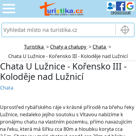
registrovat
CESTOVÁNÍ
›
SLUŽBY & DOPRAVA
›
Turistika
>
Chaty a chalupy
>
Chata
>
Chata U Lužnice - Kořensko III - Koloděje nad Lužnicí
PRO TURISTY
›
Chata U Lužnice - Kořensko III -
Koloděje nad Lužnicí
MOJE TURISTIKA
›
Chata
Uprostřed rybářského ráje v krásné přírodě na břehu řeky
Lužnice, nedaleko jejího soutoku s Vltavou nabízíme k
pronájmu chatu na vlastním pozemku, přímo navazujícím
na řeku, která má šířku cca 80m a hloubku koryta cca