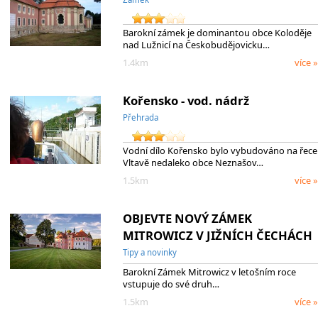
Barokní zámek je dominantou obce Koloděje
nad Lužnicí na Českobudějovicku…
1.4km
více »
Kořensko - vod. nádrž
Přehrada
Vodní dílo Kořensko bylo vybudováno na řece
Vltavě nedaleko obce Neznašov…
1.5km
více »
OBJEVTE NOVÝ ZÁMEK
MITROWICZ V JIŽNÍCH ČECHÁCH
Tipy a novinky
Barokní Zámek Mitrowicz v letošním roce
vstupuje do své druh…
1.5km
více »