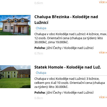
více »
0.6km
Chalupa Březinka - Koloděje nad
Lužnicí
Chalupa
Chalupa v obci Koloděje nad Lužnicí: 4 ložnice, max.
12 osob. Orientační cena (chalupa za týden): léto
30.000kč, zima 19.000kč.
Poloha:
Jižní Čechy / Koloděje nad Lužnicí
více »
0.7km
Statek Homole - Koloděje nad Luž.
Chalupa
Chalupa v obci Koloděje nad Lužnicí: 3 ložnice,
celkem pro 4 až 10 osob. Orientační cena (chalupa
za týden): léto 30.000kč.
Poloha:
Jižní Čechy / Koloděje nad Lužnicí
více »
0.8km