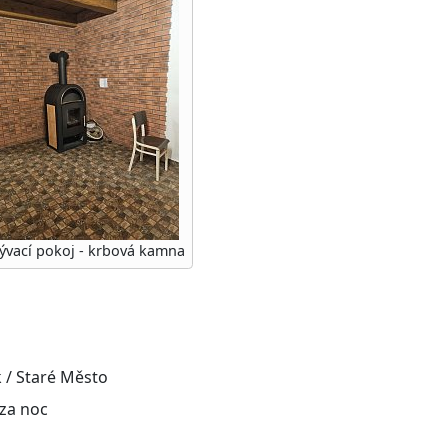
ývací pokoj - krbová kamna
k / Staré Město
 za noc