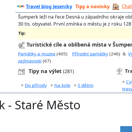
Chat
Travel blog Jeseníky
Tipy a novinky
Šumperk leží na řece Desná u západního okraje ob
30 tis. obyvatel. První zmínka o městu je z roku 128
Tip:
Turistické cíle a oblíbená místa v Šumpe
Památky a muzea
(405)
Přírodní památky
(246) &
V
zajímavosti
(67)
Tipy na výlet
Tr
(281)
>
Cy
>
Do přírody
>
Na kole
>
S dětmi
tras
k - Staré Město