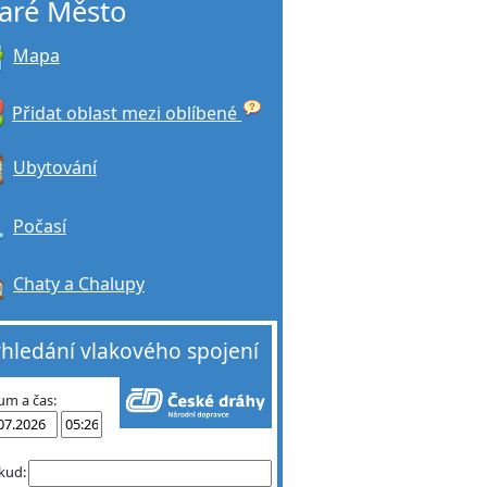
taré Město
Mapa
Přidat oblast mezi oblíbené
Ubytování
Počasí
Chaty a Chalupy
hledání vlakového spojení
um a čas:
kud: