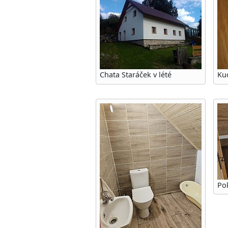
Chata Staráček v lété
Ku
Pok