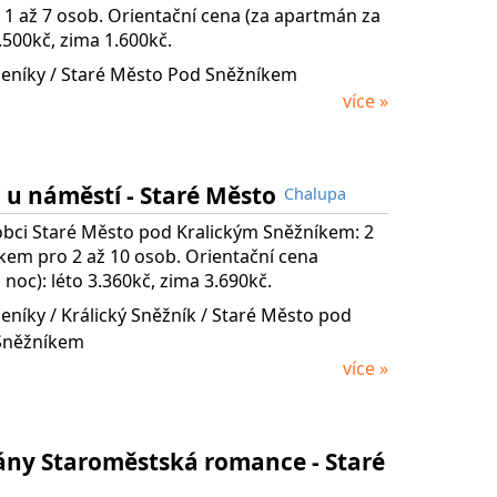
 1 až 7 osob. Orientační cena (za apartmán za
1.500kč, zima 1.600kč.
eníky / Staré Město Pod Sněžníkem
více »
 u náměstí - Staré Město
Chalupa
obci Staré Město pod Kralickým Sněžníkem: 2
lkem pro 2 až 10 osob. Orientační cena
 noc): léto 3.360kč, zima 3.690kč.
seníky
/ Králický Sněžník
/ Staré Město pod
Sněžníkem
více »
ny Staroměstská romance - Staré