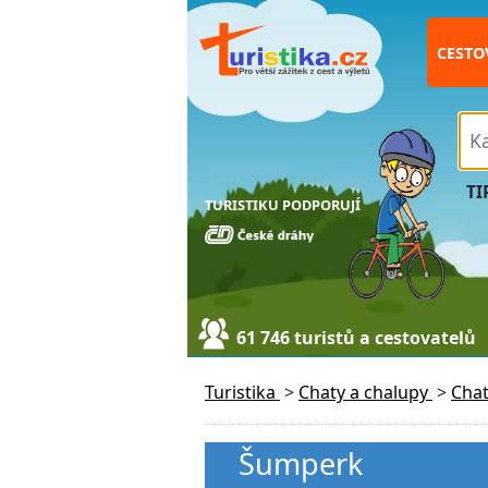
CESTO
TI
TURISTIKU PODPORUJÍ
61 746 turistů a cestovatelů
Turistika
>
Chaty a chalupy
>
Cha
Šumperk