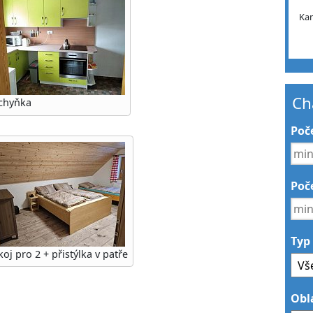
Ka
Ch
chyňka
Poč
Poče
Typ
oj pro 2 + přistýlka v patře
Obl