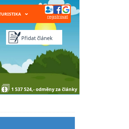
TURISTIKA
›
registrovat
Přidat článek
1 537 524,- odměny za články