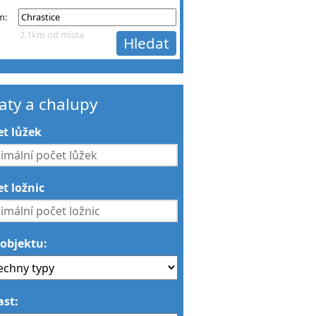
m:
2,1km od místa
aty a chalupy
et lůžek
t ložnic
 objektu:
ast: