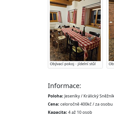
Obývací pokoj - jídelní stůl
Ob
Informace:
Poloha:
Jeseníky / Králický Sněžní
Cena:
celoročně 400kč / za osobu
Kapacita:
4 až 10 osob