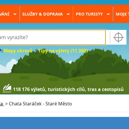
VÁNÍ
SLUŽBY & DOPRAVA
PRO TURISTY
MOJE 
›
›
›
P:
Mapy okresů
|
Tipy na výlety (11 300)
118 176 výletů, turistických cílů, tras a cestopisů
ta
>
Chata Staráček - Staré Město