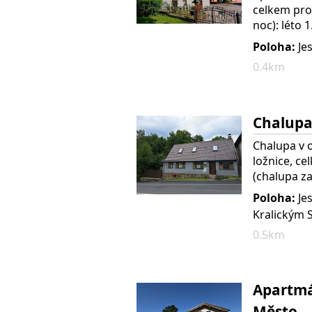
celkem pro
noc): léto 
Poloha:
Jes
0.4km
Chalupa
Chalupa v 
ložnice, ce
(chalupa za
Poloha:
Je
Kralickým 
0.5km
Apartmá
Město