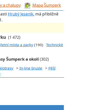
y a chalupy
Mapa Šumperk
lasti
Hrubý Jeseník
, má přibližně
1.
rku
(1 472)
ýletní místa a parky
(190)
Technické
asy Šumperk a okolí
(302)
klotrasy
>
In-line brusle
>
Pěší
y