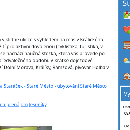
S
 v klidné uličce s výhledem na masiv Králického
tí pro aktivní dovolenou (cyklistika, turistika, v
lí se nachází naučná stezka, která vás provede po
 předválečného období. V krátké dojezdové
zí Dolní Morava, Králíky, Ramzová, pivovar Holba v
a Staráček - Staré Město
-
ubytování Staré Město
Vy
 na prenájom Jeseníky
.
Dat
Od