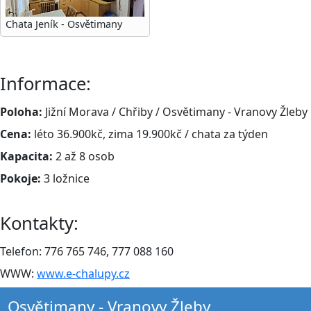
Chata Jeník - Osvětimany
Informace:
Poloha:
Jižní Morava / Chřiby / Osvětimany - Vranovy Žleby
Cena:
léto 36.900kč, zima 19.900kč / chata za týden
Kapacita:
2 až 8 osob
Pokoje:
3 ložnice
Kontakty:
Telefon: 776 765 746, 777 088 160
WWW:
www.e-chalupy.cz
Osvětimany - Vranovy Žleby