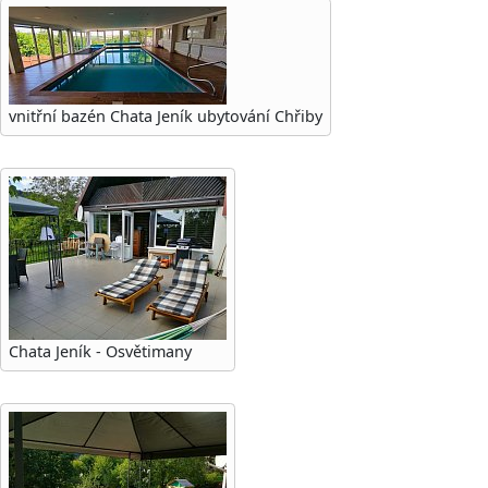
vnitřní bazén Chata Jeník ubytování Chřiby
Chata Jeník - Osvětimany