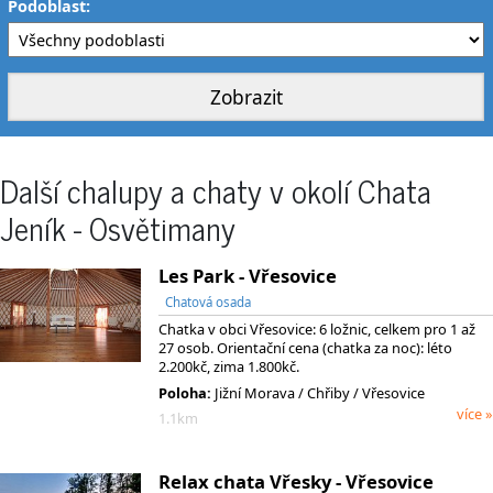
Podoblast:
Další chalupy a chaty v okolí Chata
Jeník - Osvětimany
Les Park - Vřesovice
Chatová osada
Chatka v obci Vřesovice: 6 ložnic, celkem pro 1 až
27 osob. Orientační cena (chatka za noc): léto
2.200kč, zima 1.800kč.
Poloha:
Jižní Morava
/ Chřiby
/ Vřesovice
více »
1.1km
Relax chata Vřesky - Vřesovice