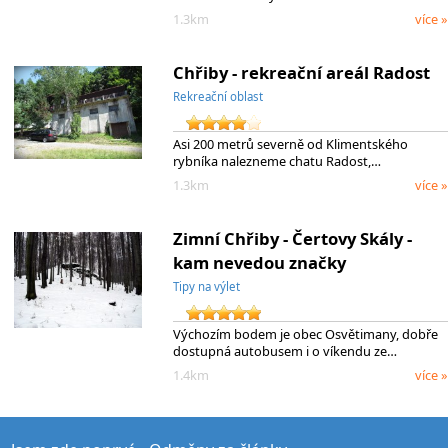
1.3km
více »
Chřiby - rekreační areál Radost
Rekreační oblast
Asi 200 metrů severně od Klimentského
rybníka nalezneme chatu Radost,…
1.3km
více »
Zimní Chřiby - Čertovy Skály -
kam nevedou značky
Tipy na výlet
Výchozím bodem je obec Osvětimany, dobře
dostupná autobusem i o víkendu ze…
1.4km
více »