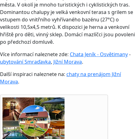
města. V okolí je mnoho turistických i cyklistických tras.
Dominantou chalupy je velká venkovní terasa s grilem se
vstupem do vnitřního vyhřívaného bazénu (27°C) o
velikosti 10,5x4,5 metrů. K dispozici je herna a venkovní
hřiště pro děti, vinný sklep. Domácí mazlíčci jsou povoleni
po předchozí domluvě.
Více informací naleznete zde:
Chata Jeník - Osvětimany
-
ubytování Smraďavka
,
Jižní Morava
.
Další inspiraci naleznete na:
chaty na prenájom Jižní
Morava
.