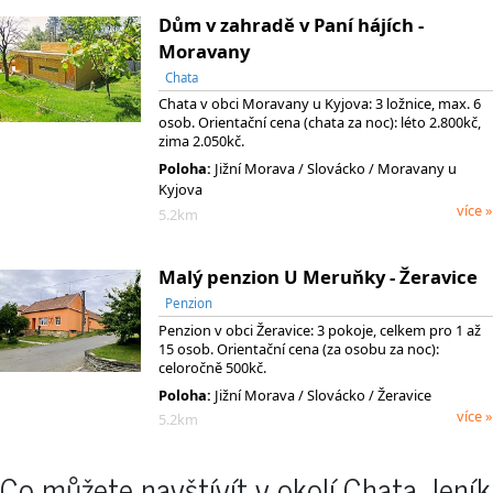
Dům v zahradě v Paní hájích -
Moravany
Chata
Chata v obci Moravany u Kyjova: 3 ložnice, max. 6
osob. Orientační cena (chata za noc): léto 2.800kč,
zima 2.050kč.
Poloha:
Jižní Morava
/ Slovácko
/ Moravany u
Kyjova
více »
5.2km
Malý penzion U Meruňky - Žeravice
Penzion
Penzion v obci Žeravice: 3 pokoje, celkem pro 1 až
15 osob. Orientační cena (za osobu za noc):
celoročně 500kč.
Poloha:
Jižní Morava
/ Slovácko
/ Žeravice
více »
5.2km
Co můžete navštívít v okolí Chata Jeník