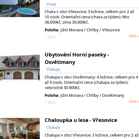
Chata
Chata v obci Vřesovice: 3 ložnice, celkem pro 2 až
10 osob. Orientační cena (chata za týden): léto
38.000kč, zima 30.000kč.
Poloha:
Jižní Morava
/ Chřiby
/ Vřesovice
více »
1.6km
Ubytování Horní paseky -
Osvětimany
Chalupa
Chalupa v obci Osvětimany: 4 ložnice, celkem pro 4
až 9 osob. Orientační cena (chalupa za týden):
celoročně 30.900kč.
Poloha:
Jižní Morava
/ Chřiby
/ Osvětimany
více »
1.9km
Chaloupka u lesa - Vřesovice
Chalupa
Chalupa v obci Vřesovice: 3 ložnice, celkem pro 2 až