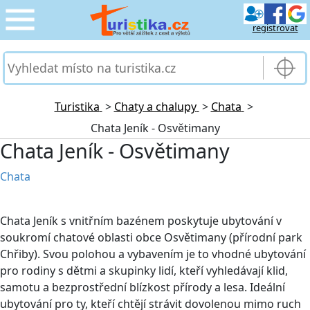
registrovat
CESTOVÁNÍ
›
SLUŽBY & DOPRAVA
›
Turistika
>
Chaty a chalupy
>
Chata
>
Chata Jeník - Osvětimany
PRO TURISTY
›
Chata Jeník - Osvětimany
MOJE TURISTIKA
›
Chata
Chata Jeník s vnitřním bazénem poskytuje ubytování v
soukromí chatové oblasti obce Osvětimany (přírodní park
Chřiby). Svou polohou a vybavením je to vhodné ubytování
pro rodiny s dětmi a skupinky lidí, kteří vyhledávají klid,
samotu a bezprostřední blízkost přírody a lesa. Ideální
ubytování pro ty, kteří chtějí strávit dovolenou mimo ruch