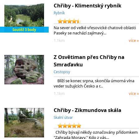
Chřiby - Klimentský rybník
Rybník
Na sever od velké vřesovické chatové oblasti
Soutěž 3 body
Paseky se nachází zajímavý…
1.1km
více »
Z Osvětiman přes Chřiby na
Smraďavku
Cestopisy
Blíží se konec srpna, skončila úmorná vlna
veder sužujících Česko a r…
1.1km
více »
Chřiby - Zikmundova skála
Skalní útvar
Chřiby bývají někdy označovány přídomkem
"Zahrada Moravy." Kdo z vás…