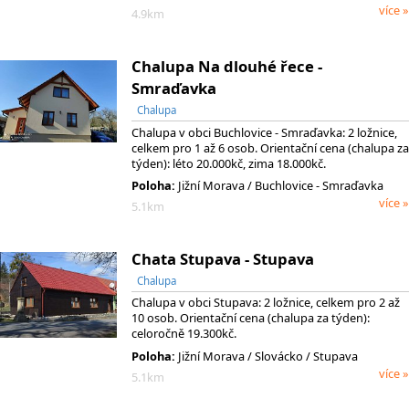
více »
4.9km
Chalupa Na dlouhé řece -
Smraďavka
Chalupa
Chalupa v obci Buchlovice - Smraďavka: 2 ložnice,
celkem pro 1 až 6 osob. Orientační cena (chalupa za
týden): léto 20.000kč, zima 18.000kč.
Poloha:
Jižní Morava / Buchlovice - Smraďavka
více »
5.1km
Chata Stupava - Stupava
Chalupa
Chalupa v obci Stupava: 2 ložnice, celkem pro 2 až
10 osob. Orientační cena (chalupa za týden):
celoročně 19.300kč.
Poloha:
Jižní Morava
/ Slovácko
/ Stupava
více »
5.1km