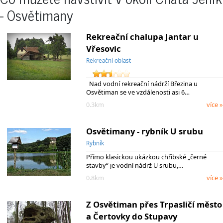
- Osvětimany
Rekreační chalupa Jantar u
Vřesovic
Rekreační oblast
Nad vodní rekreační nádrží Březina u
Osvětiman se ve vzdálenosti asi 6…
0.3km
více »
Osvětimany - rybník U srubu
Rybník
Přímo klasickou ukázkou chřibské „černé
stavby“ je vodní nádrž U srubu,…
0.8km
více »
Z Osvětiman přes Trpasličí město
a Čertovky do Stupavy