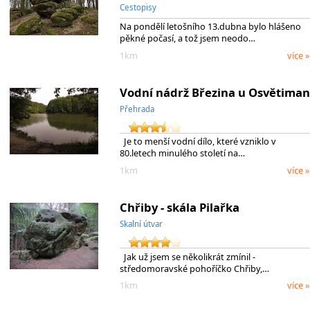
Cestopisy
Na pondělí letošního 13.dubna bylo hlášeno
pěkné počasí, a tož jsem neodo…
1km
více »
Vodní nádrž Březina u Osvětiman
Přehrada
Je to menší vodní dílo, které vzniklo v
80.letech minulého století na…
1km
více »
Chřiby - skála Pilařka
Skalní útvar
Jak už jsem se několikrát zmínil -
středomoravské pohoříčko Chřiby,…
1km
více »