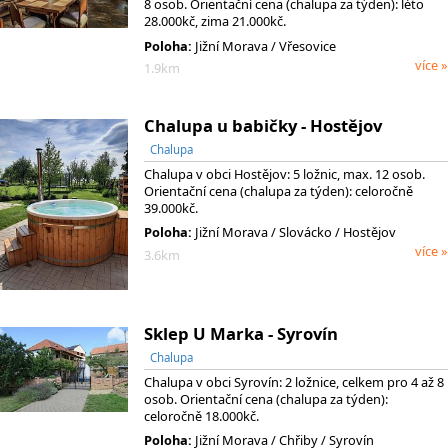
8 osob. Orientační cena (chalupa za týden): léto
28.000kč, zima 21.000kč.
Poloha:
Jižní Morava / Vřesovice
více »
1.9km
Chalupa u babičky - Hostějov
Chalupa
Chalupa v obci Hostějov: 5 ložnic, max. 12 osob.
Orientační cena (chalupa za týden): celoročně
39.000kč.
Poloha:
Jižní Morava
/ Slovácko
/ Hostějov
více »
3.6km
Sklep U Marka - Syrovín
Chalupa
Chalupa v obci Syrovín: 2 ložnice, celkem pro 4 až 8
osob. Orientační cena (chalupa za týden):
celoročně 18.000kč.
Poloha:
Jižní Morava
/ Chřiby
/ Syrovín