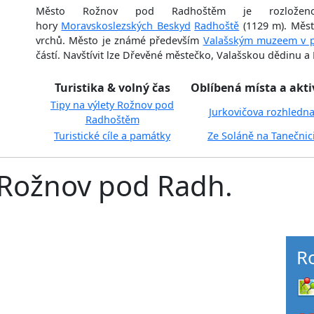
Město Rožnov pod Radhoštěm je rozloženo 
hory
Moravskoslezských Beskyd
Radhoště
(1129 m). Měst
vrchů. Město je známé především
Valašským muzeem v p
částí. Navštívit lze Dřevěné městečko, Valašskou dědinu a
Turistika & volný čas
Oblíbená místa a akti
Tipy na výlety Rožnov pod
Jurkovičova rozhledn
Radhoštěm
Turistické cíle a památky
Ze Soláně na Tanečnic
 Rožnov pod Radh.
R