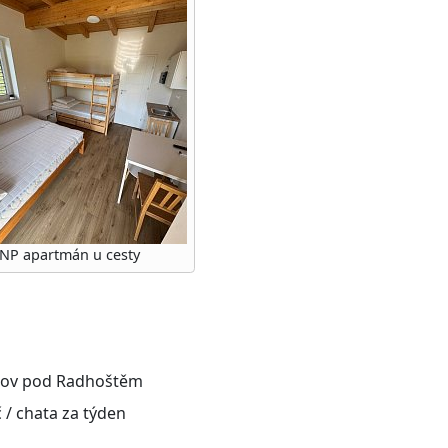
.NP apartmán u cesty
žnov pod Radhoštěm
 / chata za týden