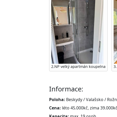
2.NP velký apartmán koupelna
3
Informace:
Poloha:
Beskydy / Valašsko / Ro
Cena:
léto 45.000kč, zima 39.000kč
Kapacita:
max. 19 osob