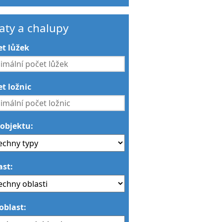
aty a chalupy
et lůžek
t ložnic
 objektu:
ast:
oblast: