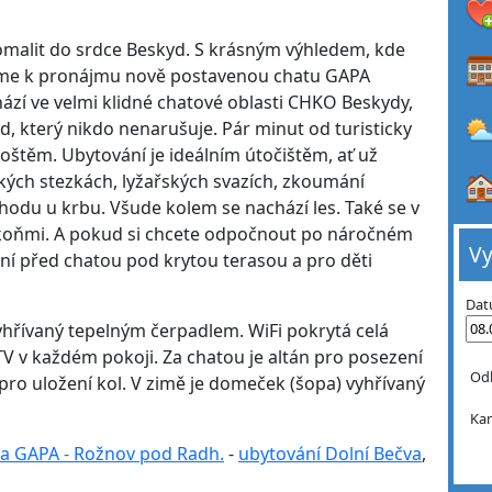
omalit do srdce Beskyd. S krásným výhledem, kde
zíme k pronájmu nově postavenou chatu GAPA
hází ve velmi klidné chatové oblasti CHKO Beskydy,
d, který nikdo nenarušuje. Pár minut od turisticky
těm. Ubytování je ideálním útočištěm, ať už
kých stezkách, lyžařských svazích, zkoumání
odu u krbu. Všude kolem se nachází les. Také se v
s koňmi. A pokud si chcete odpočnout po náročném
Vy
ení před chatou pod krytou terasou a pro děti
Dat
yhřívaný tepelným čerpadlem. WiFi pokrytá celá
TV v každém pokoji. Za chatou je altán pro posezení
Od
pro uložení kol. V zimě je domeček (šopa) vyhřívaný
Ka
a GAPA - Rožnov pod Radh.
-
ubytování Dolní Bečva
,