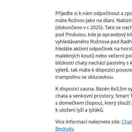
Přijeďte si k nám odpočinout a zp
máte Rožnov jako na dlani. Nabí
(dokončeno v r. 2025). Tato se nac
pod Pindulou, kde je opravdový kli
vyhledávaného Rožnova pod Radhoš
hledáte aktivní odpočinek na hors
malebných koutů nebo večerní poh
blízkosti chaty nachází pastviny 
výletě, tak máte k dispozici posez
trampolínu se skluzavkou.
K dispozici sauna. Bazén 6x3,5m v
chata a venkovní prostory. Smart 
s domečkem (šopou), který slouží 
k uložení lyží a lyžáků.
Více informací naleznete zde:
Chat
Beskydy
.