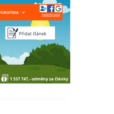
TURISTIKA
›
registrovat
Přidat článek
1 537 747,- odměny za články