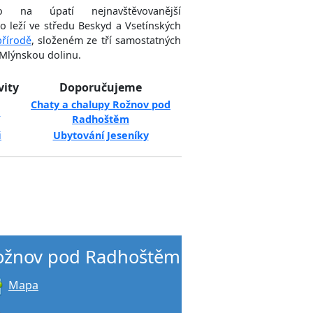
na úpatí nejnavštěvovanější
o leží ve středu Beskyd a Vsetínských
řírodě
, složeném ze tří samostatných
 Mlýnskou dolinu.
vity
Doporučujeme
Chaty a chalupy Rožnov pod
a
Radhoštěm
i
Ubytování Jeseníky
ožnov pod Radhoštěm
Mapa