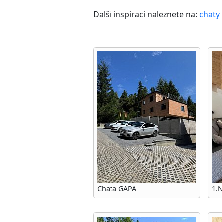
Další inspiraci naleznete na:
chaty
Chata GAPA
1.