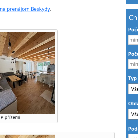
 na prenájom Beskydy
.
Ch
Poč
Poče
Typ
Obl
NP přízemí
Pod