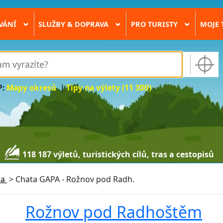
VÁNÍ
SLUŽBY & DOPRAVA
PRO TURISTY
MOJE 
›
›
›
P:
Mapy okresů
|
Tipy na výlety (11 300)
118 187 výletů, turistických cílů, tras a cestopisů
ta
>
Chata GAPA - Rožnov pod Radh.
Rožnov pod Radhoštěm