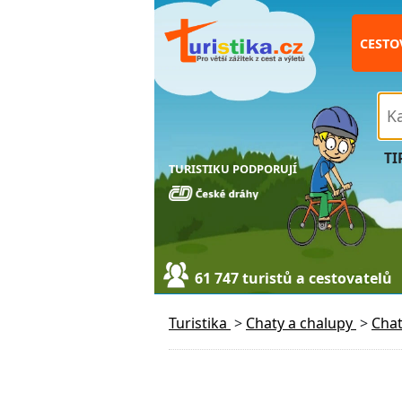
CESTO
TI
TURISTIKU PODPORUJÍ
61 747 turistů a cestovatelů
Turistika
>
Chaty a chalupy
>
Cha