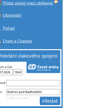
Přidat oblast mezi oblíbené
Ubytování
Počasí
Chaty a Chalupy
hledání vlakového spojení
um a čas:
kud:
m:
3,9km od místa