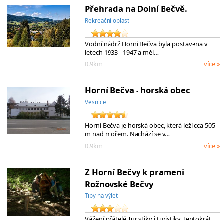
Přehrada na Dolní Bečvě.
Rekreační oblast
Vodní nádrž Horní Bečva byla postavena v
letech 1933 - 1947 a měl…
0.9km
více »
Horní Bečva - horská obec
Vesnice
Horní Bečva je horská obec, která leží cca 505
m nad mořem. Nachází se v…
0.9km
více »
Z Horní Bečvy k prameni
Rožnovské Bečvy
Tipy na výlet
Vážení přátelé Turistiky i turistiky, tentokrát