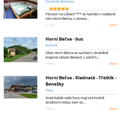
Turistické destinace
Penzion na Lůkách *** se nachází v malebné
obci Horní Bečva, v okrese…
0.1km
více »
Horní Bečva - bus
Rozcestí
Obec Horní Bečva se nachází v chráněné
krajinné oblasti Beskyd, v údolí h…
0.6km
více »
Horní Bečva - Kladnatá - Třeštík -
Benešky
Trasy
Snad každé naše hory mají svá hodně
atraktivní místa, kam se…
0.6km
více »