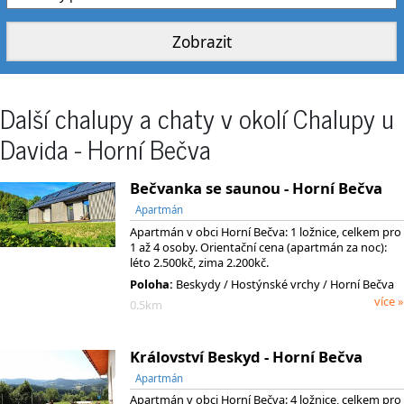
Další chalupy a chaty v okolí Chalupy u
Davida - Horní Bečva
Bečvanka se saunou - Horní Bečva
Apartmán
Apartmán v obci Horní Bečva: 1 ložnice, celkem pro
1 až 4 osoby. Orientační cena (apartmán za noc):
léto 2.500kč, zima 2.200kč.
Poloha:
Beskydy
/ Hostýnské vrchy
/ Horní Bečva
více »
0.5km
Království Beskyd - Horní Bečva
Apartmán
Apartmán v obci Horní Bečva: 4 ložnice, celkem pro