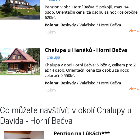
Penzion v obci Horní Bečva: 5 pokojů, max. 14
osob. Orientační cena (za osobu za noc): celoročně
620kč.
Poloha:
Beskydy
/ Valašsko
/ Horní Bečva
více »
1.5km
Chalupa u Hanáků - Horní Bečva
Chalupa
Chalupa v obci Horní Bečva: 5 ložnic, celkem pro 2
až 14 osob. Orientační cena (za osobu za noc):
celoročně 550kč.
Poloha:
Beskydy
/ Valašsko
/ Horní Bečva
více »
1.5km
Co můžete navštívít v okolí Chalupy u
Davida - Horní Bečva
Penzion na Lůkách***