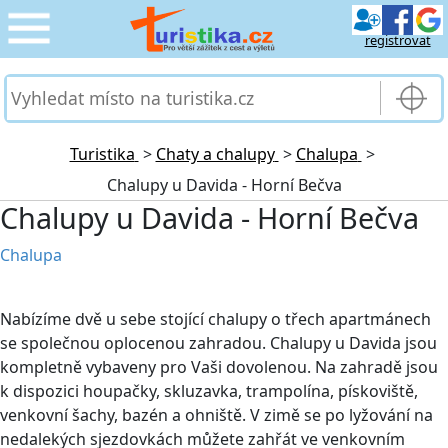
registrovat
CESTOVÁNÍ
›
SLUŽBY & DOPRAVA
›
Turistika
>
Chaty a chalupy
>
Chalupa
>
Chalupy u Davida - Horní Bečva
PRO TURISTY
›
Chalupy u Davida - Horní Bečva
MOJE TURISTIKA
›
Chalupa
Nabízíme dvě u sebe stojící chalupy o třech apartmánech
se společnou oplocenou zahradou. Chalupy u Davida jsou
kompletně vybaveny pro Vaši dovolenou. Na zahradě jsou
k dispozici houpačky, skluzavka, trampolína, pískoviště,
venkovní šachy, bazén a ohniště. V zimě se po lyžování na
nedalekých sjezdovkách můžete zahřát ve venkovním