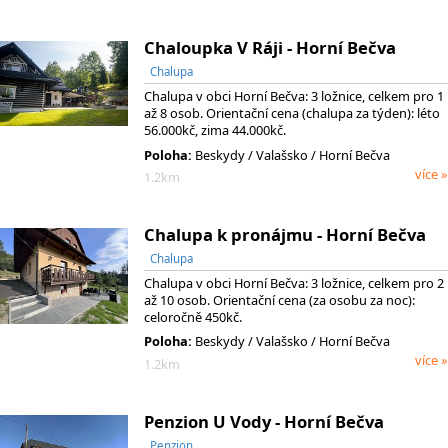
Chaloupka V Ráji - Horní Bečva
Chalupa
Chalupa v obci Horní Bečva: 3 ložnice, celkem pro 1
až 8 osob. Orientační cena (chalupa za týden): léto
56.000kč, zima 44.000kč.
Poloha:
Beskydy
/ Valašsko
/ Horní Bečva
více »
1.2km
Chalupa k pronájmu - Horní Bečva
Chalupa
Chalupa v obci Horní Bečva: 3 ložnice, celkem pro 2
až 10 osob. Orientační cena (za osobu za noc):
celoročně 450kč.
Poloha:
Beskydy
/ Valašsko
/ Horní Bečva
více »
1.2km
Penzion U Vody - Horní Bečva
Penzion