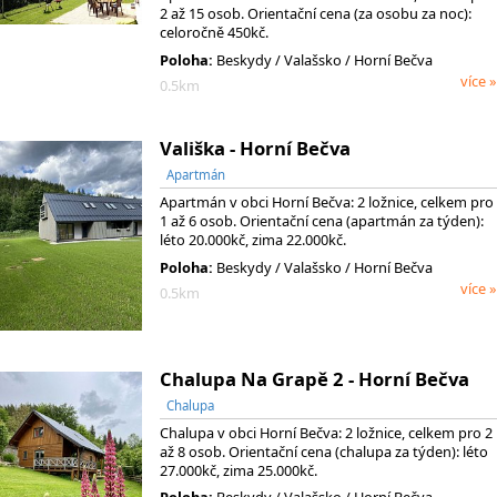
2 až 15 osob. Orientační cena (za osobu za noc):
celoročně 450kč.
Poloha:
Beskydy
/ Valašsko
/ Horní Bečva
více »
0.5km
Vališka - Horní Bečva
Apartmán
Apartmán v obci Horní Bečva: 2 ložnice, celkem pro
1 až 6 osob. Orientační cena (apartmán za týden):
léto 20.000kč, zima 22.000kč.
Poloha:
Beskydy
/ Valašsko
/ Horní Bečva
více »
0.5km
Chalupa Na Grapě 2 - Horní Bečva
Chalupa
Chalupa v obci Horní Bečva: 2 ložnice, celkem pro 2
až 8 osob. Orientační cena (chalupa za týden): léto
27.000kč, zima 25.000kč.