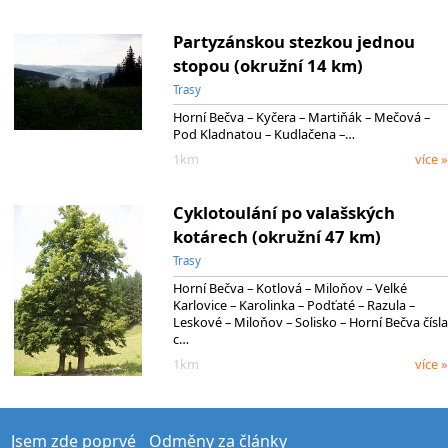
Partyzánskou stezkou jednou
stopou (okružní 14 km)
Trasy
Horní Bečva – Kyčera – Martiňák – Mečová –
Pod Kladnatou – Kudlačena –…
1km
více »
Cyklotoulání po valašských
kotárech (okružní 47 km)
Trasy
Horní Bečva – Kotlová – Miloňov – Velké
Karlovice – Karolinka – Podťaté – Razula –
Leskové – Miloňov – Solisko – Horní Bečva čísla
c…
1km
více »
Jsem zde poprvé
Odměny za články