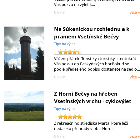
Vás pozvu na výlet k…
0.9km
více »
Na Súkenickou rozhlednu a k
prameni Vsetínské Bečvy
Tipy na výlet
Vážení přátelé Turistiky i turistiky, i tentokrát
Vás pozvu do Beskydských hor.Pokud se
podle předešlého popisu dostanete na sedlo…
0.9km
více »
Z Horní Bečvy na hřeben
Vsetínských vrchů - cyklovýlet
Tipy na výlet
Z rekreačního střediska Marta, které leží
nedaleko přehrady v obci Horní…
0.9km
více »