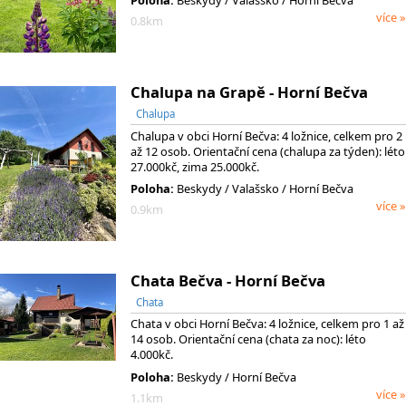
Poloha:
Beskydy
/ Valašsko
/ Horní Bečva
více »
0.8km
Chalupa na Grapě - Horní Bečva
Chalupa
Chalupa v obci Horní Bečva: 4 ložnice, celkem pro 2
až 12 osob. Orientační cena (chalupa za týden): léto
27.000kč, zima 25.000kč.
Poloha:
Beskydy
/ Valašsko
/ Horní Bečva
více »
0.9km
Chata Bečva - Horní Bečva
Chata
Chata v obci Horní Bečva: 4 ložnice, celkem pro 1 až
14 osob. Orientační cena (chata za noc): léto
4.000kč.
Poloha:
Beskydy / Horní Bečva
více »
1.1km