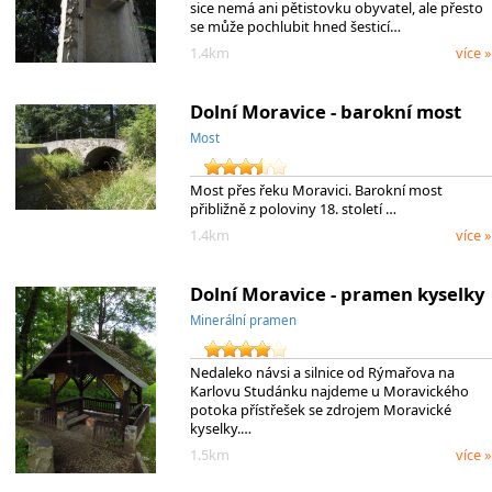
sice nemá ani pětistovku obyvatel, ale přesto
se může pochlubit hned šesticí…
1.4km
více »
Dolní Moravice - barokní most
Most
Most přes řeku Moravici. Barokní most
přibližně z poloviny 18. století …
1.4km
více »
Dolní Moravice - pramen kyselky
Minerální pramen
Nedaleko návsi a silnice od Rýmařova na
Karlovu Studánku najdeme u Moravického
potoka přístřešek se zdrojem Moravické
kyselky.…
1.5km
více »