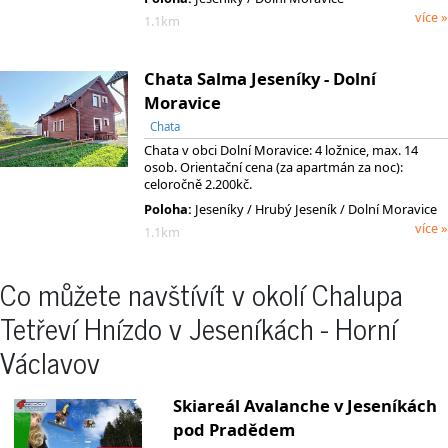
více »
1.1km
Chata Salma Jeseníky - Dolní
Moravice
Chata
Chata v obci Dolní Moravice: 4 ložnice, max. 14
osob. Orientační cena (za apartmán za noc):
celoročně 2.200kč.
Poloha:
Jeseníky
/ Hrubý Jeseník
/ Dolní Moravice
více »
1.1km
Co můžete navštívít v okolí Chalupa
Tetřeví Hnízdo v Jeseníkách - Horní
Václavov
Skiareál Avalanche v Jeseníkách
pod Pradědem