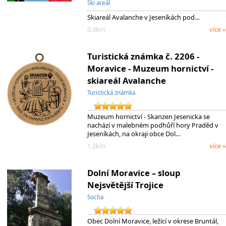
Ski areál
Skiareál Avalanche v Jeseníkách pod…
0.9km
více »
Turistická známka č. 2206 -
Moravice - Muzeum hornictví -
skiareál Avalanche
Turistická známka
Muzeum hornictví - Skanzen Jesenicka se
nachází v malebném podhůří hory Praděd v
Jeseníkách, na okraji obce Dol…
1.2km
více »
Dolní Moravice – sloup
Nejsvětější Trojice
Socha
Obec Dolní Moravice, ležící v okrese Bruntál,