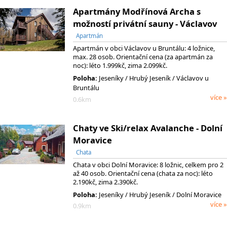
Apartmány Modřínová Archa s
možností privátní sauny - Václavov
Apartmán
Apartmán v obci Václavov u Bruntálu: 4 ložnice,
max. 28 osob. Orientační cena (za apartmán za
noc): léto 1.999kč, zima 2.099kč.
Poloha:
Jeseníky
/ Hrubý Jeseník
/ Václavov u
Bruntálu
více »
0.6km
Chaty ve Ski/relax Avalanche - Dolní
Moravice
Chata
Chata v obci Dolní Moravice: 8 ložnic, celkem pro 2
až 40 osob. Orientační cena (chata za noc): léto
2.190kč, zima 2.390kč.
Poloha:
Jeseníky
/ Hrubý Jeseník
/ Dolní Moravice
více »
0.9km