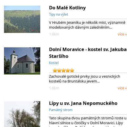
Do Malé Kotliny
Tipy na výlet
V Hrubém Jeseníku je několik míst, významně
modelovaných dávným zaledněním…
1.6km
více »
Dolní Moravice - kostel sv. Jakuba
Staršího
Kostel
Zachovalé gotické prvky jsou u vesnických
kostelů na Bruntálsku jevem…
1.6km
více »
Lípy u sv. Jana Nepomuckého
Památný strom
Tato skupina dvou památných stromů roste u
hlavní silnice u čističky v Dolní Moravici. Lípy