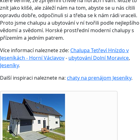
které věříme, že zpříjemní chvíle na horách i vám. Může to
znít jako klišé, ale záleží nám na tom, abyste se u nás cítili
opravdu dobře, odpočinuli si a třeba se k nám rádi vraceli.
Proto jsme chalupu a ubytování v ní tvořili podle nejlepšího
vědomí a svědomí. Horské prostřední moderní chalupy s
přízemím a jedním patrem.
Více informací naleznete zde:
Chalupa Tetřeví Hnízdo v
Jeseníkách - Horní Václavov
-
ubytování Dolní Moravice
,
Jeseníky
.
Další inspiraci naleznete na:
chaty na prenájom Jeseníky
.