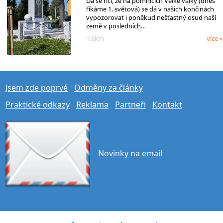
Dá se říci, že na pomnících Velké války (dnes
říkáme 1. světová) se dá v našich končinách
vypozorovat i poněkud nešťastný osud naší
země v posledních…
1.8km
více »
Jsem zde poprvé
Odměny za články
Praktické odkazy
Reklama
Partneři
Kontakt
Novinky na email