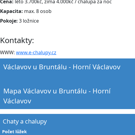
Cena:
léto 3.700kč, zima 4.000kč / chalupa za noc
Kapacita:
max. 8 osob
Pokoje:
3 ložnice
Kontakty:
WWW:
www.e-chalupy.cz
Václavov u Bruntálu - Horní Václavov
Mapa Václavov u Bruntálu - Horní
Václavov
Chaty a chalupy
Počet lůžek