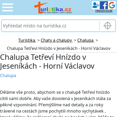
registrovat
CESTOVÁNÍ
›
SLUŽBY & DOPRAVA
›
Turistika
>
Chaty a chalupy
>
Chalupa
>
Chalupa Tetřeví Hnízdo v Jeseníkách - Horní Václavov
PRO TURISTY
›
Chalupa Tetřeví Hnízdo v
Jeseníkách - Horní Václavov
MOJE TURISTIKA
›
Chalupa
Děláme vše proto, abychom se v chalupě Tetřeví hnízdo
cítili sami dobře. Aby vaše dovolená v Jeseníkách stála za
pěkné vzpomínání. Přemýšlíme nad detaily a za roky
trávené na cestách jsme pochytili mnoho vychytávek ,