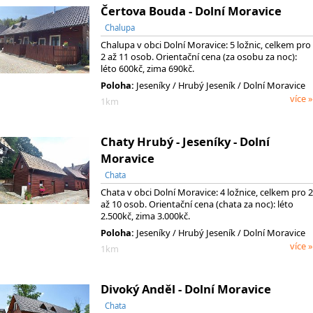
Čertova Bouda - Dolní Moravice
Chalupa
Chalupa v obci Dolní Moravice: 5 ložnic, celkem pro
2 až 11 osob. Orientační cena (za osobu za noc):
léto 600kč, zima 690kč.
Poloha:
Jeseníky
/ Hrubý Jeseník
/ Dolní Moravice
více »
1km
Chaty Hrubý - Jeseníky - Dolní
Moravice
Chata
Chata v obci Dolní Moravice: 4 ložnice, celkem pro 2
až 10 osob. Orientační cena (chata za noc): léto
2.500kč, zima 3.000kč.
Poloha:
Jeseníky
/ Hrubý Jeseník
/ Dolní Moravice
více »
1km
Divoký Anděl - Dolní Moravice
Chata