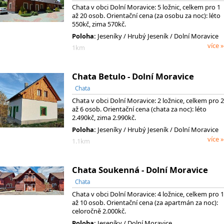
Chata v obci Dolní Moravice: 5 ložnic, celkem pro 1
až 20 osob. Orientační cena (za osobu za noc): léto
550kč, zima 570kč.
Poloha:
Jeseníky
/ Hrubý Jeseník
/ Dolní Moravice
více »
1km
Chata Betulo - Dolní Moravice
Chata
Chata v obci Dolní Moravice: 2 ložnice, celkem pro 2
až 6 osob. Orientační cena (chata za noc): léto
2.490kč, zima 2.990kč.
Poloha:
Jeseníky
/ Hrubý Jeseník
/ Dolní Moravice
více »
1.1km
Chata Soukenná - Dolní Moravice
Chata
Chata v obci Dolní Moravice: 4 ložnice, celkem pro 1
až 10 osob. Orientační cena (za apartmán za noc):
celoročně 2.000kč.
Poloha:
Jeseníky / Dolní Moravice