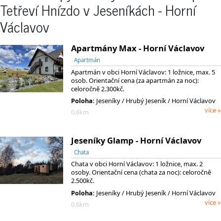
Tetřeví Hnízdo v Jeseníkách - Horní
Václavov
Apartmány Max - Horní Václavov
Apartmán
Apartmán v obci Horní Václavov: 1 ložnice, max. 5
osob. Orientační cena (za apartmán za noc):
celoročně 2.300kč.
Poloha:
Jeseníky
/ Hrubý Jeseník
/ Horní Václavov
více »
0.6km
Jeseníky Glamp - Horní Václavov
Chata
Chata v obci Horní Václavov: 1 ložnice, max. 2
osoby. Orientační cena (chata za noc): celoročně
2.500kč.
Poloha:
Jeseníky
/ Hrubý Jeseník
/ Horní Václavov
více »
0.6km