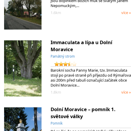
jsou doplňkem Božích muk se svatým Janem
Nepomuckým,…
1.6km
více »
Immaculata a lípa u Dolní
Moravice
Památný strom
Barokní socha Panny Marie, tzv. Immaculata
stojí po pravé straně při příjezdu od Rýmařova
asi 200m před tabulí označující začátek obce
Dolní Moravice…
1.8km
více »
Dolní Moravice – pomník 1.
světové války
Pomník