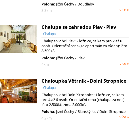
Poloha:
Jižní Čechy / Doudleby
více »
3.3km
Chalupa se zahradou Plav - Plav
Chalupa
Chalupa v obci Plav: 2 ložnice, celkem pro 2 až 6
osob. Orientační cena (za apartmán za týden): léto
8.500kč.
Poloha:
Jižní Čechy / Plav
více »
4km
Chaloupka Větrník - Dolní Stropnice
Chalupa
Chalupa v obci Dolní Stropnice: 1 ložnice, celkem
pro 4 až 6 osob. Orientační cena (chalupa za noc):
léto 2.500kč, zima 2.000kč.
Poloha:
Jižní Čechy
/ Blanský les
/ Dolní Stropnice
více »
4.2km