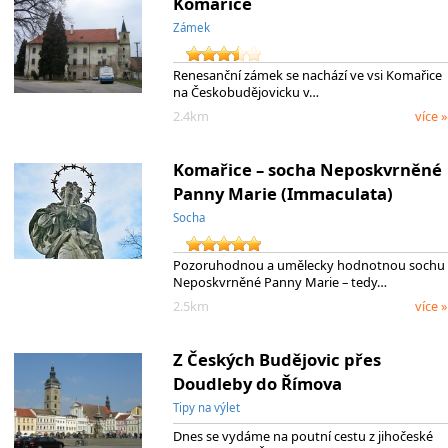
Komařice
Zámek
Renesanční zámek se nachází ve vsi Komařice
na Českobudějovicku v…
2.4km
více »
Komařice – socha Neposkvrněné
Panny Marie (Immaculata)
Socha
Pozoruhodnou a umělecky hodnotnou sochu
Neposkvrněné Panny Marie – tedy…
2.5km
více »
Z Českých Budějovic přes
Doudleby do Římova
Tipy na výlet
Dnes se vydáme na poutní cestu z jihočeské