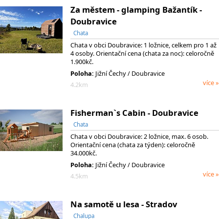
Za městem - glamping Bažantík -
Doubravice
Chata
Chata v obci Doubravice: 1 ložnice, celkem pro 1 až
4 osoby. Orientační cena (chata za noc): celoročně
1.900kč.
Poloha:
Jižní Čechy / Doubravice
více »
4.2km
Fisherman`s Cabin - Doubravice
Chata
Chata v obci Doubravice: 2 ložnice, max. 6 osob.
Orientační cena (chata za týden): celoročně
34.000kč.
Poloha:
Jižní Čechy / Doubravice
více »
4.5km
Na samotě u lesa - Stradov
Chalupa