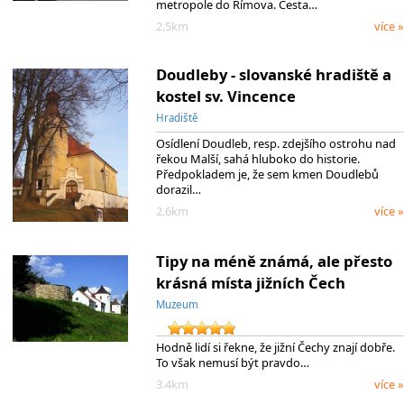
metropole do Římova. Cesta…
2.5km
více »
Doudleby - slovanské hradiště a
kostel sv. Vincence
Hradiště
Osídlení Doudleb, resp. zdejšího ostrohu nad
řekou Malší, sahá hluboko do historie.
Předpokladem je, že sem kmen Doudlebů
dorazil…
2.6km
více »
Tipy na méně známá, ale přesto
krásná místa jižních Čech
Muzeum
Hodně lidí si řekne, že jižní Čechy znají dobře.
To však nemusí být pravdo…
3.4km
více »