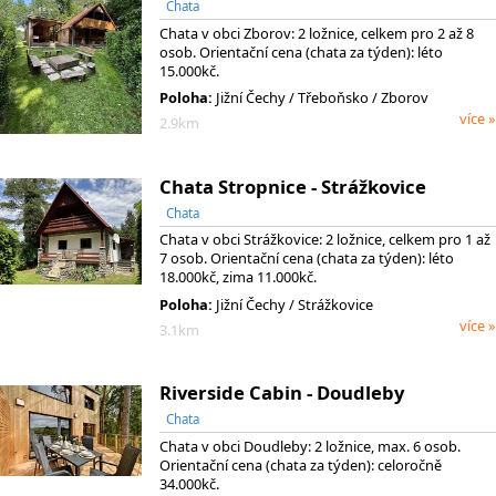
Chata
Chata v obci Zborov: 2 ložnice, celkem pro 2 až 8
osob. Orientační cena (chata za týden): léto
15.000kč.
Poloha:
Jižní Čechy
/ Třeboňsko
/ Zborov
více »
2.9km
Chata Stropnice - Strážkovice
Chata
Chata v obci Strážkovice: 2 ložnice, celkem pro 1 až
7 osob. Orientační cena (chata za týden): léto
18.000kč, zima 11.000kč.
Poloha:
Jižní Čechy / Strážkovice
více »
3.1km
Riverside Cabin - Doudleby
Chata
Chata v obci Doudleby: 2 ložnice, max. 6 osob.
Orientační cena (chata za týden): celoročně
34.000kč.