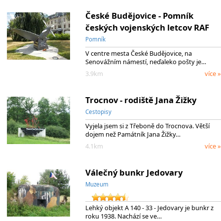
České Budějovice - Pomník
českých vojenských letcov RAF
Pomník
V centre mesta České Budějovice, na
Senovážním námestí, neďaleko pošty je…
3.9km
více »
Trocnov - rodiště Jana Žižky
Cestopisy
Vyjela jsem si z Třeboně do Trocnova. Větší
dojem než Památník Jana Žižky…
4.1km
více »
Válečný bunkr Jedovary
Muzeum
Lehký objekt A 140 - 33 - Jedovary je bunkr z
roku 1938. Nachází se ve…