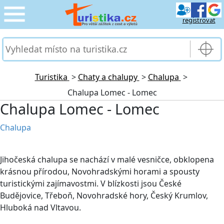
registrovat
CESTOVÁNÍ
›
SLUŽBY & DOPRAVA
›
Turistika
>
Chaty a chalupy
>
Chalupa
>
Chalupa Lomec - Lomec
PRO TURISTY
›
Chalupa Lomec - Lomec
MOJE TURISTIKA
›
Chalupa
Jihočeská chalupa se nachází v malé vesničce, obklopena
krásnou přírodou, Novohradskými horami a spousty
turistickými zajímavostmi. V blízkosti jsou České
Budějovice, Třeboň, Novohradské hory, Český Krumlov,
Hluboká nad Vltavou.