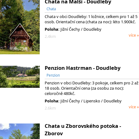
Chata na Malši - Doudleby
Chata
Chata v obci Doudleby: 1 ložnice, celkem pro 1 až 5
osob. Orientační cena (chata za noc): léto 1.900kč.
Poloha:
Jižní Čechy / Doudleby
více »
2.4km
Penzion Hastrman - Doudleby
Penzion
Penzion v obci Doudleby: 3 pokoje, celkem pro 2 až
18 osob. Orientační cena (za osobu za noc):
celoročně 480kč.
Poloha:
Jižní Čechy
/ Lipensko
/ Doudleby
více »
2.6km
Chata u Zborovského potoka -
Zborov