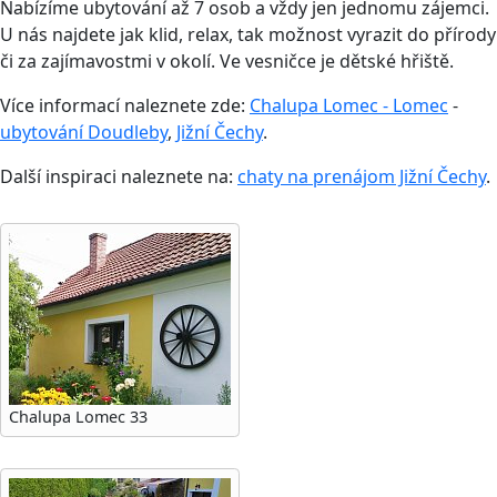
Nabízíme ubytování až 7 osob a vždy jen jednomu zájemci.
U nás najdete jak klid, relax, tak možnost vyrazit do přírody
či za zajímavostmi v okolí. Ve vesničce je dětské hřiště.
Více informací naleznete zde:
Chalupa Lomec - Lomec
-
ubytování Doudleby
,
Jižní Čechy
.
Další inspiraci naleznete na:
chaty na prenájom Jižní Čechy
.
Chalupa Lomec 33