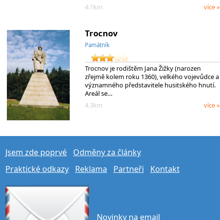
4.1km
více »
Trocnov
Památník
Trocnov je rodištěm Jana Žižky (narozen
zřejmě kolem roku 1360), velkého vojevůdce a
významného představitele husitského hnutí.
Areál se…
4.3km
více »
Jsem zde poprvé
Odměny za články
Praktické odkazy
Reklama
Partneři
Kontakt
Novinky na email