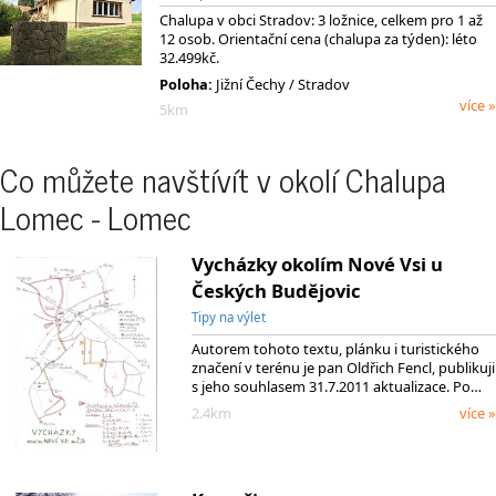
Chalupa v obci Stradov: 3 ložnice, celkem pro 1 až
12 osob. Orientační cena (chalupa za týden): léto
32.499kč.
Poloha:
Jižní Čechy / Stradov
více »
5km
Co můžete navštívít v okolí Chalupa
Lomec - Lomec
Vycházky okolím Nové Vsi u
Českých Budějovic
Tipy na výlet
Autorem tohoto textu, plánku i turistického
značení v terénu je pan Oldřich Fencl, publikuji
s jeho souhlasem 31.7.2011 aktualizace. Po…
2.4km
více »