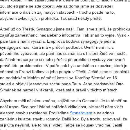
18. století jsme se zde dočetli. Ale až doma jsme se dozvěděli
informace o dalších zajímavých stavbách - trochu pozdě na to,
abychom zvládli jejich prohlídku. Tak snad někdy příště.
A teď už do
Třeště
. Synagogu jsme našli. Tam jsme zjistili, že prohlídku
zajišťují zaměstnanci nedalekého
infocentra
. Tak snad to vyjde. Vyšlo -
paní tam s námi vyrazila. Empírová budova synagogy je jediná
synagoga u nás, která má v průčelí podloubí. Uvnitř není nic z
původního vybavení, ale paní nás seznámila s historií Židů ve městě,
další informace jsme si mohli přečíst při prohlídce výstavy věnované
právě této problematice. V patře pak byla umístěna expozice, která je
věnována
Franzi
Kafkovi a jeho pobytu v Třešti. Ještě jsme si prohlédli
na nedalekém Malém náměstí kostel sv. Kateřiny
Sienské
ze 16.
století a objevili jasanovou sochu pana
Taua
. Jeho představitel Otto
Šimánek se narodil v lékárně, která stála právě v těchto místech.
Abychom měli nějakou změnu, zajíždíme do Ocmanic. Je to téměř na
naší trase. Sice není žádná pořádná viditelnost, ale stačí nám vidět
alespoň stavbu rozhledny. Projíždíme
Stonařovem
a najednou
zahlédnu kulatou stavbu rotundy. Další šok. Byla trochu schovaná, že
si jí Ota nevšiml, ale to musí vidět. Takže se kousek vracíme. Jestli