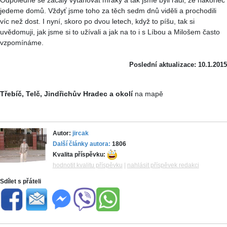
jedeme domů. Vždyť jsme toho za těch sedm dnů viděli a prochodili
víc než dost. I nyní, skoro po dvou letech, když to píšu, tak si
uvědomuji, jak jsme si to užívali a jak na to i s
Líbou
a Milošem často
vzpomínáme.
Poslední aktualizace: 10.1.2015
Třebíč, Telč, Jindřichův Hradec a okolí
na mapě
Autor:
jircak
Další články autora:
1806
Kvalita příspěvku:
hodnotit kvalitu příspěvku
|
nahlásit příspěvek redakci
Sdílet s přáteli