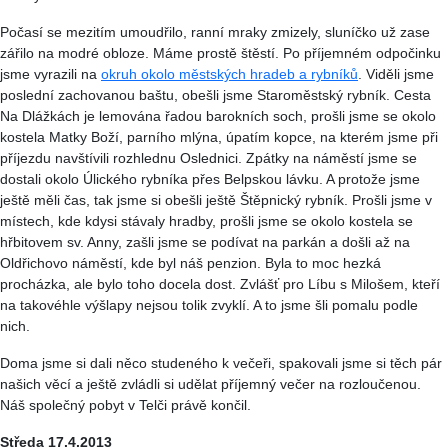
Počasí se mezitím umoudřilo, ranní mraky zmizely, sluníčko už zase
zářilo na modré obloze. Máme prostě štěstí. Po příjemném odpočinku
jsme vyrazili na
okruh okolo městských hradeb a rybníků
. Viděli jsme
poslední zachovanou baštu, obešli jsme Staroměstský rybník. Cesta
Na Dlážkách je lemována řadou barokních soch, prošli jsme se okolo
kostela Matky Boží, parního mlýna, úpatím kopce, na kterém jsme při
příjezdu navštívili rozhlednu
Oslednici
. Zpátky na náměstí jsme se
dostali okolo Úlického rybníka přes
Belpskou
lávku. A protože jsme
ještě měli čas, tak jsme si obešli ještě
Štěpnický
rybník. Prošli jsme v
místech, kde kdysi stávaly hradby, prošli jsme se okolo kostela se
hřbitovem sv. Anny, zašli jsme se podívat na parkán a došli až na
Oldřichovo náměstí, kde byl náš penzion. Byla to moc hezká
procházka, ale bylo toho docela dost. Zvlášť pro
Líbu
s Milošem, kteří
na
takovéhle
výšlapy nejsou tolik zvyklí. A to jsme šli pomalu podle
nich.
Doma jsme si dali něco studeného k večeři, spakovali jsme si těch pár
našich věcí a ještě zvládli si udělat příjemný večer na rozloučenou.
Náš společný pobyt v Telči právě končil.
Středa 17.4.2013