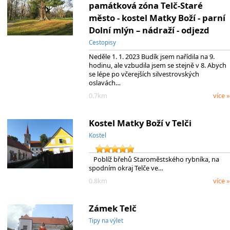
památková zóna Telč-Staré
město - kostel Matky Boží - parní
Dolní mlýn – nádraží - odjezd
Cestopisy
Neděle 1. 1. 2023 Budík jsem nařídila na 9.
hodinu, ale vzbudila jsem se stejně v 8. Abych
se lépe po včerejších silvestrovských
oslavách…
0.7km
více »
Kostel Matky Boží v Telči
Kostel
Poblíž břehů Staroměstského rybníka, na
spodním okraj Telče ve…
0.8km
více »
Zámek Telč
Tipy na výlet