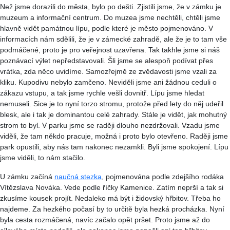
Než jsme dorazili do města, bylo po dešti. Zjistili jsme, že v zámku je
muzeum a informační centrum. Do muzea jsme nechtěli, chtěli jsme
hlavně vidět památnou lípu, podle které je město pojmenováno. V
informacích nám sdělili, že je v zámecké zahradě, ale že je to tam vše
podmáčené, proto je pro veřejnost uzavřena. Tak takhle jsme si náš
poznávací výlet nepředstavovali. Šli jsme se alespoň podívat přes
vrátka, zda něco uvidíme. Samozřejmě ze zvědavosti jsme vzali za
kliku. Kupodivu nebylo zamčeno. Neviděli jsme ani žádnou ceduli o
zákazu vstupu, a tak jsme rychle vešli dovnitř. Lípu jsme hledat
nemuseli. Sice je to nyní torzo stromu, protože před lety do něj udeřil
blesk, ale i tak je dominantou celé zahrady. Stále je vidět, jak mohutný
strom to byl. V parku jsme se raději dlouho nezdržovali. Vzadu jsme
viděli, že tam někdo pracuje, možná i proto bylo otevřeno. Raději jsme
park opustili, aby nás tam nakonec nezamkli. Byli jsme spokojení. Lípu
jsme viděli, to nám stačilo.
U zámku začíná
naučná stezka
, pojmenována podle zdejšího rodáka
Vítězslava Nováka. Vede podle říčky Kamenice. Zatím neprší a tak si
zkusíme kousek projít. Nedaleko má být i židovský hřbitov. Třeba ho
najdeme. Za hezkého počasí by to určitě byla hezká procházka. Nyní
byla cesta rozmáčená, navíc začalo opět pršet. Proto jsme až do