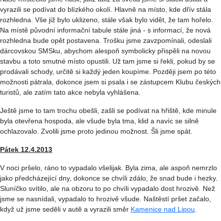
vyrazili se podívat do blízkého okolí. Hlavně na místo, kde dřív stála
rozhledna. Vše již bylo uklizeno, stále však bylo vidět, že tam hořelo.
Na místě původní informační tabule stále jiná - s informací, že nová
rozhledna bude opět postavena. Trošku jsme zavzpomínali, odeslali
dárcovskou
SMSku
, abychom alespoň symbolicky přispěli na novou
stavbu a toto smutné místo opustili. Už tam jsme si řekli, pokud by se
prodávali schody, určitě si každý jeden koupíme. Později jsem po této
možnosti pátrala, dokonce jsem si psala i se zástupcem Klubu českých
turistů, ale zatím tato akce nebyla vyhlášena.
Ještě jsme to tam trochu obešli, zašli se podívat na hřiště, kde minule
byla otevřena hospoda, ale všude byla tma, klid a navíc se silně
ochlazovalo. Zvolili jsme proto jedinou možnost. Šli jsme spát.
Pátek 12.4.2013
V noci pršelo, ráno to vypadalo všelijak. Byla zima, ale aspoň nemrzlo
jako předcházející dny, dokonce se chvíli zdálo, že snad bude i hezky.
Sluníčko svítilo, ale na obzoru to po chvíli vypadalo dost hrozivě. Než
jsme se nasnídali, vypadalo to hrozivě všude. Naštěstí pršet začalo,
když už jsme seděli v autě a vyrazili směr
Kamenice nad Lipou
.