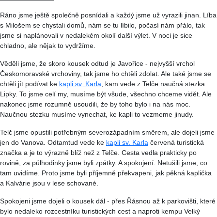
Ráno jsme ještě společně posnídali a každý jsme už vyrazili jinan.
Líba
s Milošem se chystali domů, nám se tu líbilo, počasí nám přálo, tak
jsme si naplánovali v nedalekém okolí další výlet. V noci je sice
chladno, ale nějak to vydržíme.
Věděli jsme, že skoro kousek odtud je
Javořice
- nejvyšší vrchol
Českomoravské vrchoviny, tak jsme ho chtěli zdolat. Ale také jsme se
chtěli jít podívat ke
kapli sv. Karla
, kam vede z Telče naučná stezka
Lipky. To jsme celí my, musíme být všude, všechno chceme vidět. Ale
nakonec jsme rozumně usoudili, že by toho bylo i na nás moc.
Naučnou stezku musíme vynechat, ke kapli to vezmeme jinudy.
Telč jsme opustili potřebným severozápadním směrem, ale dojeli jsme
jen do Vanova. Odtamtud vede ke
kapli sv. Karla
červená turistická
značka a je to výrazně blíž než z Telče. Cesta vedla prakticky po
rovině, za půlhodinky jsme byli zpátky. A spokojení. Netušili jsme, co
tam uvidíme. Proto jsme byli příjemně překvapeni, jak pěkná kaplička
a Kalvárie jsou v lese schované.
Spokojeni jsme dojeli o kousek dál - přes Řásnou až k parkovišti, které
bylo nedaleko rozcestníku turistických cest a naproti kempu Velký