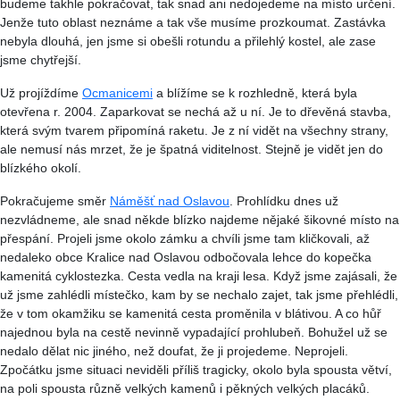
budeme takhle pokračovat, tak snad ani nedojedeme na místo určení.
Jenže tuto oblast neznáme a tak vše musíme prozkoumat. Zastávka
nebyla dlouhá, jen jsme si obešli rotundu a přilehlý kostel, ale zase
jsme chytřejší.
Už projíždíme
Ocmanicemi
a blížíme se k rozhledně, která byla
otevřena
r
. 2004. Zaparkovat se nechá až u ní. Je to dřevěná stavba,
která svým tvarem připomíná raketu. Je z ní vidět na všechny strany,
ale nemusí nás mrzet, že je špatná viditelnost. Stejně je vidět jen do
blízkého okolí.
Pokračujeme směr
Náměšť nad Oslavou
. Prohlídku dnes už
nezvládneme, ale snad někde blízko najdeme nějaké šikovné místo na
přespání. Projeli jsme okolo zámku a chvíli jsme tam kličkovali, až
nedaleko obce Kralice nad Oslavou odbočovala lehce do kopečka
kamenitá
cyklostezka
. Cesta vedla na kraji lesa. Když jsme zajásali, že
už jsme zahlédli místečko, kam by se nechalo zajet, tak jsme přehlédli,
že v tom okamžiku se kamenitá cesta proměnila v blátivou. A co hůř
najednou byla na cestě nevinně vypadající prohlubeň. Bohužel už se
nedalo dělat nic jiného, než doufat, že ji projedeme. Neprojeli.
Zpočátku jsme situaci neviděli příliš tragicky, okolo byla spousta větví,
na poli spousta různě velkých kamenů i pěkných velkých placáků.