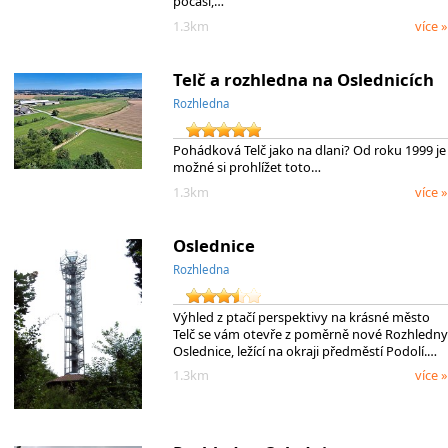
počasí,…
1.3km
více »
Telč a rozhledna na Oslednicích
Rozhledna
Pohádková Telč jako na dlani? Od roku 1999 je
možné si prohlížet toto…
1.3km
více »
Oslednice
Rozhledna
Výhled z ptačí perspektivy na krásné město
Telč se vám otevře z poměrně nové Rozhledny
Oslednice, ležící na okraji předměstí Podolí.…
1.3km
více »