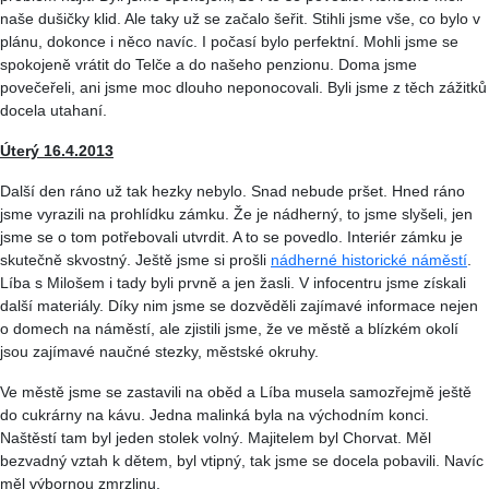
naše dušičky klid. Ale taky už se začalo šeřit. Stihli jsme vše, co bylo v
plánu, dokonce i něco navíc. I počasí bylo perfektní. Mohli jsme se
spokojeně vrátit do Telče a do našeho penzionu. Doma jsme
povečeřeli, ani jsme moc dlouho neponocovali. Byli jsme z těch zážitků
docela utahaní.
Úterý 16.4.2013
Další den ráno už tak hezky nebylo. Snad nebude pršet. Hned ráno
jsme vyrazili na prohlídku zámku. Že je nádherný, to jsme slyšeli, jen
jsme se o tom potřebovali utvrdit. A to se povedlo. Interiér zámku je
skutečně skvostný. Ještě jsme si prošli
nádherné historické náměstí
.
Líba
s Milošem i tady byli prvně a jen žasli. V
infocentru
jsme získali
další materiály. Díky nim jsme se dozvěděli zajímavé informace nejen
o domech na náměstí, ale zjistili jsme, že ve městě a blízkém okolí
jsou zajímavé naučné stezky, městské okruhy.
Ve městě jsme se zastavili na oběd a
Líba
musela samozřejmě ještě
do cukrárny na kávu. Jedna malinká byla na východním konci.
Naštěstí tam byl jeden stolek volný. Majitelem byl Chorvat. Měl
bezvadný vztah k dětem, byl vtipný, tak jsme se docela pobavili. Navíc
měl výbornou zmrzlinu.