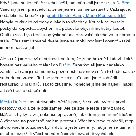
Když jsme se konečně všichni sešli, nasměrovali jsme se na
Dačice
.
Všechny jsem přesvědčila, že se ještě musíme zastavit v
Cizkrajově
,
nedaleko na kopečku je
poutní kostel Panny Marie Montserratské
.
Nebylo to daleko od trasy a lákalo to všechny. Kousek se muselo
pěšky do kopečka, abychom na paloučku objevili mohutný kostel.
Omítka sice byla trochu oprýskaná, ale obrovská stavba za tu námahu
stála. Přes zamřížované dveře jsme se mohli podívat i dovnitř - také
interiér nás zaujal.
Ale to už jsme se všichni shodli na tom, že jsme hrozně hladoví. Takže
honem bez velkého otálení do
Dačic
. Zaparkovali jsme nedaleko
zámku, ale ani jsme mu moc pozornosti nevěnovali. Na to bude čas až
se budeme vracet. Teď se jdeme najíst. Cestou jsme zahlédli
restauraci U
Malínků
. Tak to zkusíme. Konečně jsme se najedli, napili
a také trochu odpočinuli.
Město Dačice
nás překvapilo. Věděli jsme, že se zde vyrobil první
kostkový cukr a že je zde zámek. Ale že zde je ještě starý zámek,
klášter, zbytky tvrze, dokonce opravené, tak o tom jsme neměli tušení.
A všechno na poměrně malém prostoru. Všechno jsme to obešli, resp.
skoro všechno. Zámek byl v dubnu ještě zavřený, tak jsme se tam ani
dlouho nezdrželi.Všechno nám časově bezvadně vycházelo.