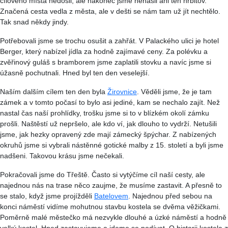
cílového místa nedošli, ale nakonec jsme nenašli ani ten hřbitov.
Značená cesta vedla z města, ale v dešti se nám tam už jít nechtělo.
Tak snad někdy jindy.
Potřebovali jsme se trochu osušit a zahřát. V Palackého ulici je hotel
Berger, který nabízel jídla za hodně zajímavé ceny. Za polévku a
zvěřinový guláš s bramborem jsme zaplatili stovku a navíc jsme si
úžasně pochutnali. Hned byl ten den veselejší.
Naším dalším cílem ten den byla
Žirovnice
. Věděli jsme, že je tam
zámek a v tomto počasí to bylo asi jediné, kam se nechalo zajít. Než
nastal čas naší prohlídky, trošku jsme si to v blízkém okolí zámku
prošli. Naštěstí už nepršelo, ale kdo ví, jak dlouho to vydrží. Netušili
jsme, jak hezky opravený zde mají zámecký špýchar. Z nabízených
okruhů jsme si vybrali nástěnné gotické malby z 15. století a byli jsme
nadšeni. Takovou krásu jsme nečekali.
Pokračovali jsme do Třeště. Často si
vytýčíme
cíl naší cesty, ale
najednou nás na trase něco zaujme, že musíme zastavit. A přesně to
se stalo, když jsme projížděli
Batelovem
. Najednou před sebou na
konci náměstí vidíme mohutnou stavbu kostela se dvěma věžičkami.
Poměrně malé městečko má nezvykle dlouhé a úzké náměstí a hodně
velký kostel. Hned zastavujeme a jdeme se podívat. O historii kostela z