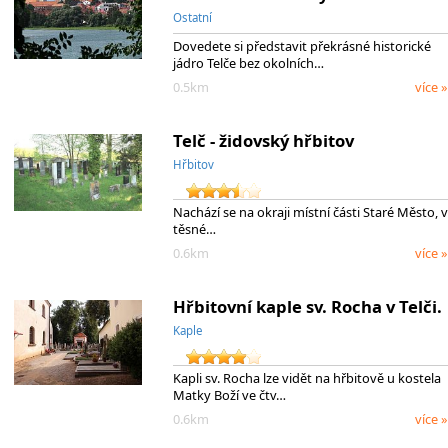
Ostatní
Dovedete si představit překrásné historické
jádro Telče bez okolních…
0.5km
více »
Telč - židovský hřbitov
Hřbitov
Nachází se na okraji místní části Staré Město, v
těsné…
0.6km
více »
Hřbitovní kaple sv. Rocha v Telči.
Kaple
Kapli sv. Rocha lze vidět na hřbitově u kostela
Matky Boží ve čtv…
0.6km
více »