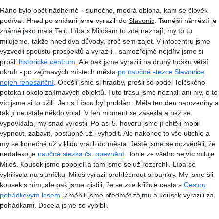
Ráno bylo opět nádherně - slunečno, modrá obloha, kam se člověk
podíval. Hned po snídani jsme vyrazili do
Slavonic
. Tamější náměstí je
známé jako malá Telč.
Líba
s Milošem to zde neznají, my to tu
milujeme, takže hned dva důvody, proč sem zajet. V
infocentru
jsme
vyzvedli spoustu prospektů a vyrazili - samozřejmě nejdřív jsme si
prošli
historické centrum
. Ale pak jsme vyrazili na druhý trošku větší
okruh - po zajímavých místech města
po naučné stezce Slavonice
nejen renesanční
. Obešli jsme si hradby, prošli se podél Telčského
potoka i okolo zajímavých objektů. Tuto trasu jsme neznali ani my, o to
víc jsme si to užili. Jen s
Líbou
byl problém. Měla ten den narozeniny a
tak jí neustále někdo volal. V ten moment se zasekla a než se
vypovídala, my snad vyrostli. Po asi 5. hovoru jsme jí chtěli mobil
vypnout, zabavit, postupně už i vyhodit. Ale nakonec to vše utichlo a
my se konečně už v klidu vrátili do města. Ještě jsme se dozvěděli, že
nedaleko je
naučná stezka čs. opevnění
. Tohle ze všeho nejvíc miluje
Miloš. Kousek jsme popojeli a tam jsme se už rozprchli.
Líba
se
vyhřívala na sluníčku, Miloš vyrazil prohlédnout si bunkry. My jsme šli
kousek s ním, ale pak jsme zjistili, že se zde křižuje cesta s
Cestou
pohádkovým lesem
. Změnili jsme předmět zájmu a kousek vyrazili za
pohádkami. Docela jsme se vyblbli.