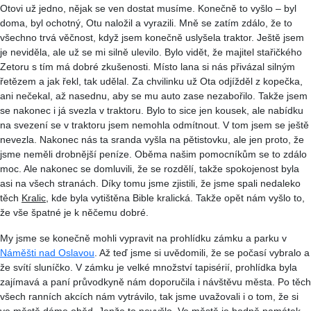
Otovi už jedno, nějak se ven dostat musíme. Konečně to vyšlo – byl
doma, byl ochotný, Otu naložil a vyrazili. Mně se zatím zdálo, že to
všechno trvá věčnost, když jsem konečně uslyšela traktor. Ještě jsem
je neviděla, ale už se mi silně ulevilo. Bylo vidět, že majitel stařičkého
Zetoru s tím má dobré zkušenosti. Místo lana si nás přivázal silným
řetězem a jak řekl, tak udělal. Za chvilinku už Ota odjížděl z kopečka,
ani nečekal, až nasednu, aby se mu auto zase nezabořilo. Takže jsem
se nakonec i já svezla v traktoru. Bylo to sice jen kousek, ale nabídku
na svezení se v traktoru jsem nemohla odmítnout. V tom jsem se ještě
nevezla. Nakonec nás ta sranda vyšla na pětistovku, ale jen proto, že
jsme neměli drobnější peníze. Oběma našim pomocníkům se to zdálo
moc. Ale nakonec se domluvili, že se rozdělí, takže spokojenost byla
asi na všech stranách. Díky tomu jsme zjistili, že jsme spali nedaleko
těch
Kralic
, kde byla vytištěna Bible kralická. Takže opět nám vyšlo to,
že vše špatné je k něčemu dobré.
My jsme se konečně mohli vypravit na prohlídku zámku a parku v
Náměšti nad Oslavou
. Až teď jsme si uvědomili, že se počasí vybralo a
že svítí sluníčko. V zámku je velké množství tapisérií, prohlídka byla
zajímavá a paní průvodkyně nám doporučila i návštěvu města. Po těch
všech ranních akcích nám vytrávilo, tak jsme uvažovali i o tom, že si
ve městě dáme oběd. Jenže to nevyšlo. Ve městě je hodně památek,