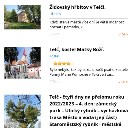
Židovský hřbitov v Telči.
Hřbitov
Když jste ve městě více dní, je větší možnost
poznat i památky, k…
0.6km
více »
Telč, kostel Matky Boží.
Kostel
Bylo nebylo, tak by se dalo začít psát o kostele
Panny Marie Pomocné v Telči ve Star…
0.7km
více »
Telč - čtyři dny na přelomu roku
2022/2023 – 4. den: zámecký
park – Ulický rybník – vycházková
trasa Město a voda (její část) –
Staroměstský rybník - městská