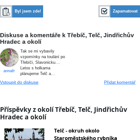
Byl jsem zde!
Zapamatovat
Diskuse a komentáře k Třebíč, Telč, Jindřichův
Hradec a okolí
Tak se mi vybavily
vzpomínky na toulání po
Třebíči, Slavonicku....
Letos s holkama
annafr
plánujeme Telč a…
Vstoupit do diskuse
Přidat komentář
Příspěvky z okolí Třebíč, Telč, Jindřichův
Hradec a okolí
Telč - okruh okolo
Staroměstského rybníka