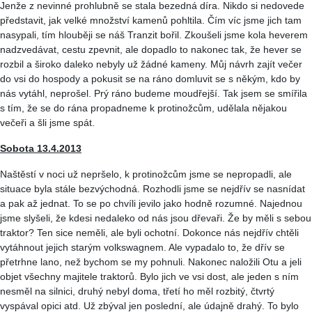
Jenže z nevinné prohlubně se stala bezedná díra. Nikdo si nedovede
představit, jak velké množství kamenů pohltila. Čím víc jsme jich tam
nasypali, tím hlouběji se náš Tranzit bořil. Zkoušeli jsme kola heverem
nadzvedávat, cestu zpevnit, ale dopadlo to nakonec tak, že hever se
rozbil a široko daleko nebyly už žádné kameny. Můj návrh zajít večer
do vsi do hospody a pokusit se na ráno domluvit se s někým, kdo by
nás vytáhl, neprošel. Prý ráno budeme moudřejší. Tak jsem se smířila
s tím, že se do rána propadneme k protinožcům, udělala nějakou
večeři a šli jsme spát.
Sobota 13.4.2013
Naštěstí v noci už nepršelo, k protinožcům jsme se nepropadli, ale
situace byla stále bezvýchodná. Rozhodli jsme se nejdřív se nasnídat
a pak až jednat. To se po chvíli jevilo jako hodně rozumné. Najednou
jsme slyšeli, že kdesi nedaleko od nás jsou dřevaři. Že by měli s sebou
traktor? Ten sice neměli, ale byli ochotní. Dokonce nás nejdřív chtěli
vytáhnout jejich starým
volkswagnem
. Ale vypadalo to, že dřív se
přetrhne lano, než bychom se my pohnuli. Nakonec naložili Otu a jeli
objet všechny majitele traktorů. Bylo jich ve vsi dost, ale jeden s ním
nesměl na silnici, druhý nebyl doma, třetí ho měl rozbitý, čtvrtý
vyspával opici atd. Už zbýval jen poslední, ale údajně drahý. To bylo