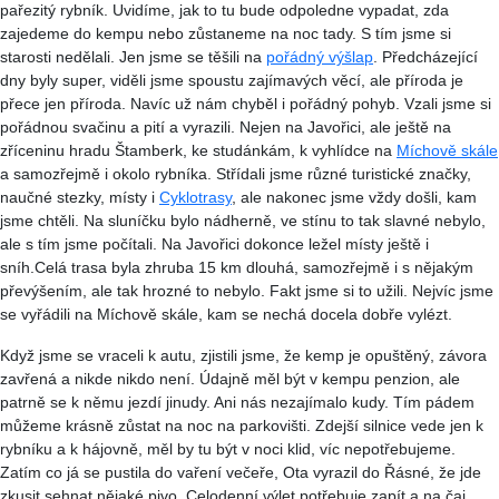
pařezitý
rybník. Uvidíme, jak to tu bude odpoledne vypadat, zda
zajedeme do kempu nebo zůstaneme na noc tady. S tím jsme si
starosti nedělali. Jen jsme se těšili na
pořádný výšlap
. Předcházející
dny byly super, viděli jsme spoustu zajímavých věcí, ale příroda je
přece jen příroda. Navíc už nám chyběl i pořádný pohyb. Vzali jsme si
pořádnou svačinu a pití a vyrazili. Nejen na
Javořici
, ale ještě na
zříceninu hradu
Štamberk
, ke studánkám, k vyhlídce na
Míchově skále
a samozřejmě i okolo rybníka. Střídali jsme různé turistické značky,
naučné stezky, místy i
Cyklotrasy
, ale nakonec jsme vždy došli, kam
jsme chtěli. Na sluníčku bylo nádherně, ve stínu to tak slavné nebylo,
ale s tím jsme počítali. Na
Javořici
dokonce ležel místy ještě i
sníh.Celá trasa byla zhruba 15 km dlouhá, samozřejmě i s nějakým
převýšením, ale tak hrozné to nebylo. Fakt jsme si to užili. Nejvíc jsme
se vyřádili na Míchově skále, kam se nechá docela dobře vylézt.
Když jsme se vraceli k autu, zjistili jsme, že kemp je opuštěný, závora
zavřená a nikde nikdo není. Údajně měl být v kempu penzion, ale
patrně se k němu jezdí jinudy. Ani nás nezajímalo kudy. Tím pádem
můžeme krásně zůstat na noc na parkovišti. Zdejší silnice vede jen k
rybníku a k hájovně, měl by tu být v noci klid, víc nepotřebujeme.
Zatím co já se pustila do vaření večeře, Ota vyrazil do Řásné, že jde
zkusit sehnat nějaké pivo. Celodenní výlet potřebuje zapít a na čaj