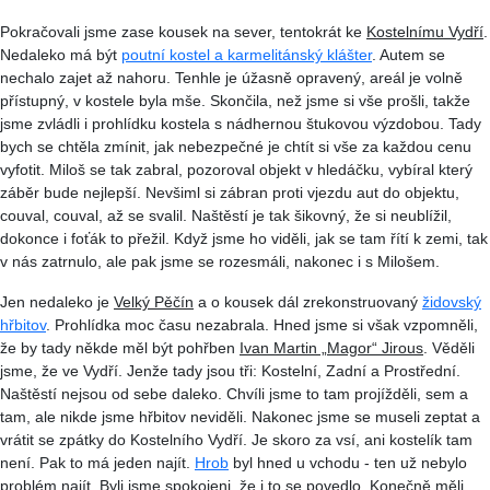
Pokračovali jsme zase kousek na sever, tentokrát ke
Kostelnímu Vydří
.
Nedaleko má být
poutní kostel a karmelitánský klášter
. Autem se
nechalo zajet až nahoru. Tenhle je úžasně opravený, areál je volně
přístupný, v kostele byla mše. Skončila, než jsme si vše prošli, takže
jsme zvládli i prohlídku kostela s nádhernou štukovou výzdobou. Tady
bych se chtěla zmínit, jak nebezpečné je chtít si vše za každou cenu
vyfotit. Miloš se tak zabral, pozoroval objekt v hledáčku, vybíral který
záběr bude nejlepší. Nevšiml si zábran proti vjezdu aut do objektu,
couval, couval, až se svalil. Naštěstí je tak šikovný, že si neublížil,
dokonce i foťák to přežil. Když jsme ho viděli, jak se tam řítí k zemi, tak
v nás zatrnulo, ale pak jsme se rozesmáli, nakonec i s Milošem.
Jen nedaleko je
Velký Pěčín
a o kousek dál zrekonstruovaný
židovský
hřbitov
. Prohlídka moc času nezabrala. Hned jsme si však vzpomněli,
že by tady někde měl být pohřben
Ivan Martin „
Magor
“ Jirous
. Věděli
jsme, že ve Vydří. Jenže tady jsou tři: Kostelní, Zadní a Prostřední.
Naštěstí nejsou od sebe daleko. Chvíli jsme to tam projížděli, sem a
tam, ale nikde jsme hřbitov neviděli. Nakonec jsme se museli zeptat a
vrátit se zpátky do Kostelního Vydří. Je skoro za vsí, ani kostelík tam
není. Pak to má jeden najít.
Hrob
byl hned u vchodu - ten už nebylo
problém najít. Byli jsme spokojeni, že i to se povedlo. Konečně měli