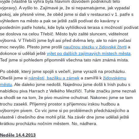
vyjde (vlastně ta výhra byla hlavním důvodem podniknutí této
výpravy). A vyšlo to. Zajímavé je, že si nepamatujeme, jak vypadal
pokoj, ale přesně víme, že oběd jsme si dali v restauraci v 1. patře s
výhledem na město a pak se ještě zašli podívat do kavárny v
posledním patře hotelu, kde byla vyhlídková terasa s možností podívat
se doslova na celou Třebíč. Město bylo zalité sluncem, viditelnost
výborná. V Třebíči jsme byli asi před dvěma lety, ale to nám počasí
moc nevyšlo. Přesto jsme prošli
naučnou stezku v židovské čtvrti
a
dokonce si udělali ještě
výlet po dalších zajímavých místech města
.
Teď jsme si pohledem připomněli všechna tato nám známá místa.
Po obědě, který jsme spojili s večeří, jsme vyrazili na procházku.
Obešli jsme si
náměstí, baziliku a zámek
a zamířili k
židovskému
městu
. Ale daleko jsme nedošli. Najednou jsme došli k
Irish
pubu
s
nabídkou piva
Harrach
z Velkého Meziříčí. Tuhle značku jsme neznali
a shodli se na tom, že pivo musíme ochutnat. Nakonec jsme se tam
trochu zasekli. Příjemný prostor s příjemnou irskou hudbou a
výborným pivem. Co víc jsme si po problémech předcházejícího a
vlastně i dnešního dne mohli přát. Na závěr dne jsme udělali ještě
krátkou procházku nočním městem. No, nádhera.
Neděle 14.4.2013