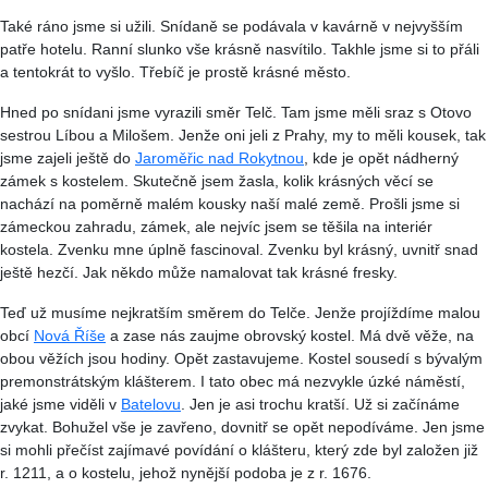
Také ráno jsme si užili. Snídaně se podávala v kavárně v nejvyšším
patře hotelu. Ranní slunko vše krásně nasvítilo. Takhle jsme si to přáli
a tentokrát to vyšlo. Třebíč je prostě krásné město.
Hned po snídani jsme vyrazili směr Telč. Tam jsme měli sraz s Otovo
sestrou
Líbou
a Milošem. Jenže oni jeli z Prahy, my to měli kousek, tak
jsme zajeli ještě do
Jaroměřic nad Rokytnou
, kde je opět nádherný
zámek s kostelem. Skutečně jsem žasla, kolik krásných věcí se
nachází na poměrně malém kousky naší malé země. Prošli jsme si
zámeckou zahradu, zámek, ale nejvíc jsem se těšila na interiér
kostela. Zvenku mne úplně fascinoval. Zvenku byl krásný, uvnitř snad
ještě hezčí. Jak někdo může namalovat tak krásné fresky.
Teď už musíme nejkratším směrem do Telče. Jenže projíždíme malou
obcí
Nová Říše
a zase nás zaujme obrovský kostel. Má dvě věže, na
obou věžích jsou hodiny. Opět zastavujeme. Kostel sousedí s bývalým
premonstrátským klášterem. I tato obec má nezvykle úzké náměstí,
jaké jsme viděli v
Batelovu
. Jen je asi trochu kratší. Už si začínáme
zvykat. Bohužel vše je zavřeno, dovnitř se opět nepodíváme. Jen jsme
si mohli přečíst zajímavé povídání o klášteru, který zde byl založen již
r
. 1211, a o kostelu, jehož nynější podoba je z
r
. 1676.