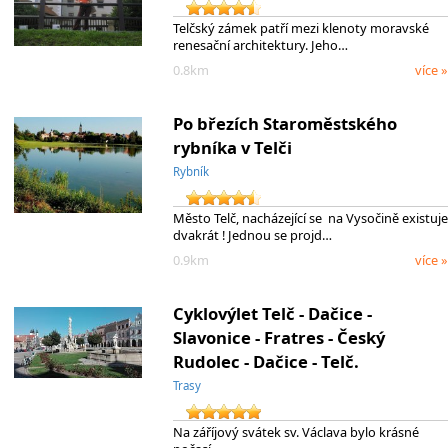
Telčský zámek patří mezi klenoty moravské
renesační architektury. Jeho…
0.8km
více »
Po březích Staroměstského
rybníka v Telči
Rybník
Město Telč, nacházející se na Vysočině existuje
dvakrát ! Jednou se projd…
0.9km
více »
Cyklovýlet Telč - Dačice -
Slavonice - Fratres - Český
Rudolec - Dačice - Telč.
Trasy
Na záříjový svátek sv. Václava bylo krásné