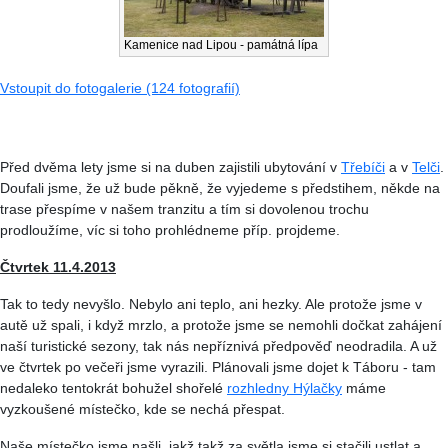
Kamenice nad Lipou - památná lípa
Vstoupit do fotogalerie (124 fotografií)
Před dvěma lety jsme si na duben zajistili ubytování v
Třebíči
a v
Telči
.
Doufali jsme, že už bude pěkně, že vyjedeme s předstihem, někde na
trase přespíme v našem tranzitu a tím si dovolenou trochu
prodloužíme, víc si toho prohlédneme příp. projdeme.
Čtvrtek 11.4.2013
Tak to tedy nevyšlo. Nebylo ani teplo, ani hezky. Ale protože jsme v
autě už spali, i když mrzlo, a protože jsme se nemohli dočkat zahájení
naší turistické sezony, tak nás nepříznivá předpověď neodradila. A už
ve čtvrtek po večeři jsme vyrazili. Plánovali jsme dojet k Táboru - tam
nedaleko tentokrát bohužel shořelé
rozhledny
Hýlačky
máme
vyzkoušené místečko, kde se nechá přespat.
Naše místečko jsme našli, jakž takž za světla jsme si stačili ustlat a