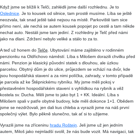
Když jsme se blížili k Telči, zahlédli jsme další rozhlednu. Je to
Oslednice
. Je to kousek od silnice, tam prostě musíme.
Líba
se ještě
neozvala, tak snad ještě také nejsou na místě. Parkoviště tam sice
přímo není, ale nechá se autem kousek popojet po cestě a tam někde
nechat auto. Nestáli jsme tam jediní. Z rozhledny je Telč před námi
jako na dlani. Zdržení nebylo veliké a stálo to za to.
A teď už honem do
Telče
. Ubytování máme zajištěno v rodinném
penzionku na Oldřichovo náměstí.
Líba
s Milošem dorazili chvilku před
námi. Penzion je klasický původní statek s dlouhou, ale úzkou
parcelou. Obytný dům je do ulice, průjezdem se vchází na dvůr, kde
jsou hospodářská stavení a za nimi políčka, zahrady, v tomto případě
je parcela až ke
Štěpnickému
rybníku. My jsme měli pokoj v
přestavěném hospodářském stavení s vyhlídkou na rybník a věž
kostela sv. Ducha. Měli jsme to jako byt 1 +
KK
. Ideální.
Líba
s
Milošem spali v patře obytné budovy, kde měli dokonce 1+1. Obědem
jsme se nezdržovali, jen dali kus chleba a vyrazili jsme na náš první
společný výlet. Bylo pěkně slunečno, tak ať si to užijeme.
Vyrazili jsme na zříceninu
hradu
Roštejn
. Jeli jsme už jen jedním
autem, Miloš jako nejmladší svolil, že nás bude vozit. Má navigaci, tak