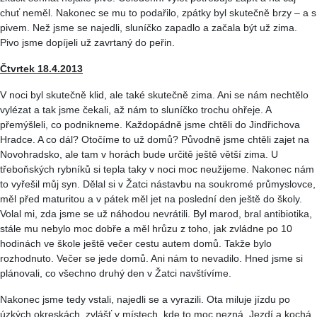
chuť neměl. Nakonec se mu to podařilo, zpátky byl skutečně brzy – a s
pivem. Než jsme se najedli, sluníčko zapadlo a začala být už zima.
Pivo jsme dopíjeli už zavrtaný do peřin.
Čtvrtek 18.4.2013
V noci byl skutečně klid, ale také skutečně zima. Ani se nám nechtělo
vylézat a tak jsme čekali, až nám to sluníčko trochu ohřeje. A
přemýšleli, co podnikneme. Každopádně jsme chtěli do Jindřichova
Hradce. A co dál? Otočíme to už domů? Původně jsme chtěli zajet na
Novohradsko
, ale tam v horách bude určitě ještě větší zima. U
třeboňských rybníků si tepla taky v noci moc neužijeme. Nakonec nám
to vyřešil můj syn. Dělal si v Žatci nástavbu na soukromé průmyslovce,
měl před maturitou a v pátek měl jet na poslední den ještě do školy.
Volal mi, zda jsme se už náhodou nevrátili. Byl marod, bral antibiotika,
stále mu nebylo moc dobře a měl hrůzu z toho, jak zvládne po 10
hodinách ve škole ještě večer cestu autem domů. Takže bylo
rozhodnuto. Večer se jede domů. Ani nám to nevadilo. Hned jsme si
plánovali, co všechno druhý den v Žatci navštívíme.
Nakonec jsme tedy vstali, najedli se a vyrazili. Ota miluje jízdu po
úzkých okreskách, zvlášť v místech, kde to moc nezná. Jezdí a kochá