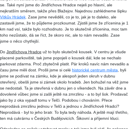
se. Také nyní jsme do Jindřichova Hradce nejeli po hlavní, ale
nejkratším směrem, takže přes Blažejov. Najednou zahlédneme šipku
Vítkův Hrádek
. Zase jsme nevěděli, co je to, jak je to daleko, ale
zastavili jsme, že to půjdeme prozkoumat. Zjistili jsme že zřícenina je 1
km nad vsí, takže bylo rozhodnuto. Je to skutečně zřícenina, moc tam
toho nezůstalo, dá se říct, že skoro nic, ale to nám nevadilo. Zase
jsme o něco chytřejší.
Do
Jindřichova Hradce
už to bylo skutečně kousek. V centru je všude
placené parkoviště, tak jsme popojeli o kousek dál, kde se nechalo
parkovat zdarma. Proč zbytečně platit. Pár kroků navíc nám nevadilo a
času jsme měli dost. Prošli jsme si celé
historické centrum města
, byli
jsme se podívat na zámku, kde je alespoň jeden okruh v dubnu
otevřený, obešli jsme si zámek okolo hradeb. Jen bohužel na věž jsme
se nedostali. Ta je otevřená v dubnu jen o víkendech. Na závěr dne a
dovolené vůbec jsme si zašli ještě na zmrzlinu - a to byl šok. Prodavač
jako by z oka vypadl tomu v Telči. Podobou i chováním. Přece
neprodává zmrzlinu jednou v Telči a jednou v Jindřichově Hradci?
Neprodává - byl to jeho bratr. To byla tedy náhoda. A ještě mají třetího,
ten má cukrárnu v Českých Budějovicích. Šikovní a příjemní kluci.
Odpoledne se začaly vytahovat mraky a tak jsme byli rádi, že nakonec