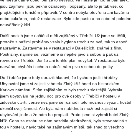
jsou zajímaví, jsou pěkně označeny i popsány, ale to je tak vše, co
projíždějícím turistům připravili. V centru nebyla otevřena ani kavárna
nebo cukrárna, natož restaurace. Bylo zde pusto a na sobotní poledne
neuvěřitelný klid.
Další nocleh jsme naštěstí měli zajištěný v Třebíči. Už jsme se těšili,
protože s našimi problémy vzala hygiena trochu za své, tak to aspoň
napravíme. Zastavíme se v restauraci v
Dalešicích
, známé z filmu
Postřižiny
, najíme se, vezmeme si nějaké pivo s sebou a pak už
rovnou do Třebíče. Jenže ani tenhle plán nevyšel. V restauraci bylo
narváno, chyběla i ochota natočit nám pivo s sebou do
petky
.
Do Třebíče jsme tedy dorazili hladoví, že bychom jedli i hřebíky.
Ubytování jsme si zajistili v hotelu Zlatý kříž hned na historickém
Karlovo náměstí. S tím zajištěním to bylo trochu složitější. Vyhrála
jsem ubytování na jednu noc pro dvě osoby v Třebíči v hostelu v
židovské čtvrti. Jenže než jsme se rozhodli této možnosti využít, hostel
ukončil svoji činnost. Ale byla nám nabídnuta možnost zajistit si
ubytování jinde a že nám ho proplatí. Proto jsme si vybrali hotel Zlatý
kříž. Cena za osobu se nám nezdála předražená, byla srovnatelná s
tou v hostelu, navíc také na zajímavém místě, tak snad to všechno