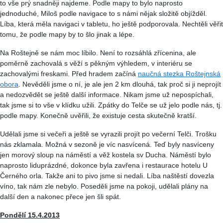
to vše prý snadněji najdeme. Podle mapy to bylo naprosto
jednoduché, Miloš podle navigace to s námi nějak složitě objížděl.
Líba
, která měla navigaci v tabletu, ho ještě podporovala. Nechtěli věřit
tomu, že podle mapy by to šlo jinak a lépe.
Na
Roštejně
se nám moc líbilo. Není to rozsáhlá zřícenina, ale
poměrně zachovalá s věží s pěkným výhledem, v interiéru se
zachovalými freskami. Před hradem začíná
naučná stezka
Roštejnská
obora
. Nevěděli jsme o ní, je ale jen 2 km dlouhá, tak proč si ji neprojít
a nedozvědět se ještě další informace. Nikam jsme už nepospíchali,
tak jsme si to vše v klídku užili. Zpátky do Telče se už jelo podle nás, tj.
podle mapy. Konečně uvěřili, že existuje cesta skutečně kratší.
Udělali jsme si večeři a ještě se vyrazili projít po večerní Telči. Trošku
nás zklamala. Možná v sezoně je víc nasvícená. Teď byly nasvíceny
jen morový sloup na náměstí a věž kostela sv Ducha. Náměstí bylo
naprosto liduprázdné, dokonce byla zavřena i restaurace hotelu U
Černého orla. Takže ani to pivo jsme si nedali.
Líba
naštěstí dovezla
víno, tak nám zle nebylo. Poseděli jsme na pokoji, udělali plány na
další den a nakonec přece jen šli spát.
Pondělí 15.4.2013