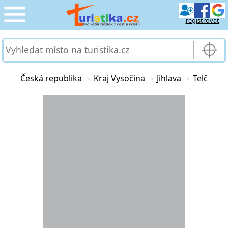
registrovat
CESTOVÁNÍ
›
SLUŽBY & DOPRAVA
›
Česká republika
Kraj Vysočina
Jihlava
Telč
>
>
>
PRO TURISTY
Loading...
›
MOJE TURISTIKA
›