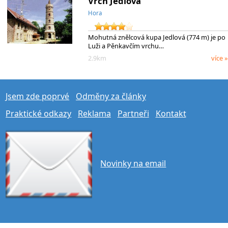
Vrch Jedlová
Hora
Mohutná znělcová kupa Jedlová (774 m) je po
Luži a Pěnkavčím vrchu…
2.9km
více »
Jsem zde poprvé
Odměny za články
Praktické odkazy
Reklama
Partneři
Kontakt
Novinky na email