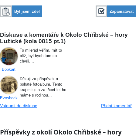
Byl jsem zde!
Zapamatovat
Diskuse a komentáře k Okolo Chřibské – hory
Lužické (kola 0815 pt.1)
To milerád věřím, mít to
blíž, byl bych tam co
chvíli....
Bobkart
Děkuji za příspěvek a
bohaté fotoalbum. Tento
kraj miluji a za třicet let ho
máme s rodinou…
Evosheek
Vstoupit do diskuse
Přidat komentář
Příspěvky z okolí Okolo Chřibské – hory