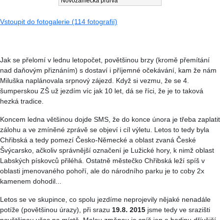
Novozámecká průrva
Vstoupit do fotogalerie (114 fotografií)
Jak se přelomí v lednu letopočet, povětšinou brzy (kromě přemítání
nad daňovým přiznáním) s dostaví i příjemné očekávání, kam že nám
Miluška naplánovala srpnový zájezd. Když si vezmu, že se 4.
šumperskou ZŠ už jezdím víc jak 10 let, dá se říci, že je to taková
hezká tradice.
Koncem ledna většinou dojde SMS, že do konce února je třeba zaplatit
zálohu a ve zmíněné zprávě se objeví i cíl výletu. Letos to tedy byla
Chřibská a tedy pomezí Česko-Německé a oblast zvaná České
Švýcarsko, ačkoliv správnější označení je Lužické hory, k nimž oblast
Labských pískovců přiléhá. Ostatně městečko Chřibská leží spíš v
oblasti jmenovaného pohoří, ale do národního parku je to coby 2x
kamenem dohodil...
Letos se ve skupince, co spolu jezdíme neprojevily nějaké nenadále
potíže (povětšinou úrazy), při srazu
19.8. 2015
jsme tedy ve srazišti