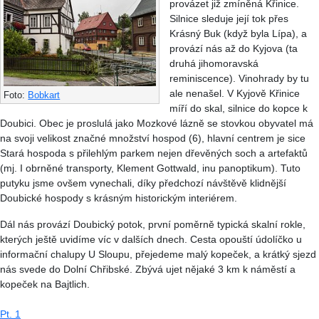
provázet již zmíněná Křinice.
Silnice sleduje její tok přes
Krásný Buk (když byla Lípa), a
provází nás až do Kyjova (ta
druhá jihomoravská
reminiscence). Vinohrady by tu
ale nenašel. V Kyjově Křinice
Foto:
Bobkart
míří do skal, silnice do kopce k
Doubici. Obec je proslulá jako Mozkové lázně se stovkou obyvatel má
na svoji velikost značné množství hospod (6), hlavní centrem je sice
Stará hospoda s přilehlým parkem nejen dřevěných soch a artefaktů
(mj. I obrněné transporty, Klement Gottwald, inu panoptikum). Tuto
putyku jsme ovšem vynechali, díky předchozí návštěvě klidnější
Doubické hospody s krásným historickým interiérem.
Dál nás provází Doubický potok, první poměrně typická skalní rokle,
kterých ještě uvidíme víc v dalších dnech. Cesta opouští údolíčko u
informační chalupy U Sloupu, přejedeme malý kopeček, a krátký sjezd
nás svede do Dolní Chřibské. Zbývá ujet nějaké 3 km k náměstí a
kopeček na Bajtlich.
Pt. 1