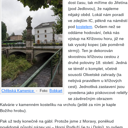
dost času, tak míříme do Jiřetína
(pod Jedlovou), že najdeme
nějaký oběd. Lokál nám poradí
ve zdejším IC, pěkně na náměstí
pod
kostelem
. Ovšem než se
oddáme hodování, čeká nás
výstup na Křížovou horu, již ne
tak vysoký kopec (ale poměrně
strmý). Ten je dekorován
skvostnou křížovou cestou z
druhé poloviny 18. století. Jedná
se téměř o komplet, včetně
sousoší Olivetské zahrady (ta
nebývá pravidlem u křížových
cest). Jednotlivá zastavení jsou
Chřibská Kamenice
•
Foto:
Bobkart
vyvedena jako pískovcové reliéfy
se závěrečným obrazem
Kalvárie v kamenném kostelíku na vrcholu (ještě za ním je kaple
Božího hrobu).
Pak už tedy konečně na gábl. Protože jsme z Moravy, poněkud
povědomě působí název vsi – Horní Podluží (je tu i Dolní), to ovšem