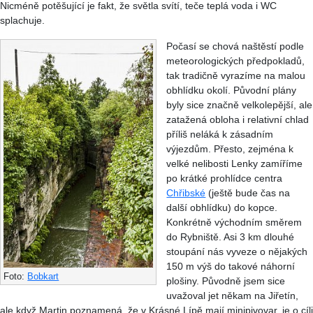
Nicméně potěšující je fakt, že světla svítí, teče teplá voda i WC
splachuje.
Počasí se chová naštěstí podle
meteorologických předpokladů,
tak tradičně vyrazíme na malou
obhlídku okolí. Původní plány
byly sice značně velkolepější, ale
zatažená obloha i relativní chlad
příliš neláká k zásadním
výjezdům. Přesto, zejména k
velké nelibosti Lenky zamíříme
po krátké prohlídce centra
Chřibské
(ještě bude čas na
další obhlídku) do kopce.
Konkrétně východním směrem
do Rybniště. Asi 3 km dlouhé
stoupání nás vyveze o nějakých
150 m výš do takové náhorní
Foto:
Bobkart
plošiny. Původně jsem sice
uvažoval jet někam na Jiřetín,
ale když Martin poznamená, že v Krásné Lípě mají minipivovar, je o cíli