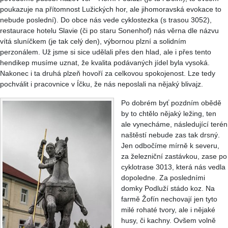
poukazuje na přítomnost Lužických hor, ale jihomoravská evokace to
nebude poslední). Do obce nás vede cyklostezka (s trasou 3052),
restaurace hotelu Slavie (či po staru Sonenhof) nás věrna dle názvu
vítá sluníčkem (je tak celý den), výbornou plzní a solidním
perzonálem. Už jsme si sice udělali přes den hlad, ale i přes tento
hendikep musíme uznat, že kvalita podávaných jídel byla vysoká.
Nakonec i ta druhá plzeň hovoří za celkovou spokojenost. Lze tedy
pochválit i pracovnice v Íčku, že nás neposlali na nějaký blivajz.
Po dobrém byť pozdním obědě
by to chtělo nějaký ležing, ten
ale vynecháme, následující terén
naštěstí nebude zas tak drsný.
Jen odbočíme mírně k severu,
za železniční zastávkou, zase po
cyklotrase 3013, která nás vedla
dopoledne. Za posledními
domky Podluží stádo koz. Na
farmě Žofín nechovají jen tyto
milé rohaté tvory, ale i nějaké
husy, či kachny. Ovšem volně