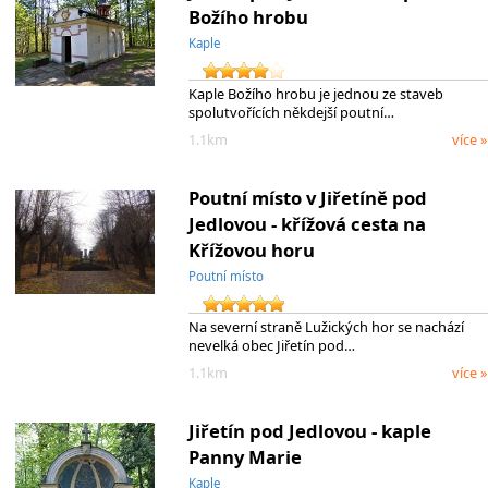
Božího hrobu
Kaple
Kaple Božího hrobu je jednou ze staveb
spolutvořících někdejší poutní…
1.1km
více »
Poutní místo v Jiřetíně pod
Jedlovou - křížová cesta na
Křížovou horu
Poutní místo
Na severní straně Lužických hor se nachází
nevelká obec Jiřetín pod…
1.1km
více »
Jiřetín pod Jedlovou - kaple
Panny Marie
Kaple