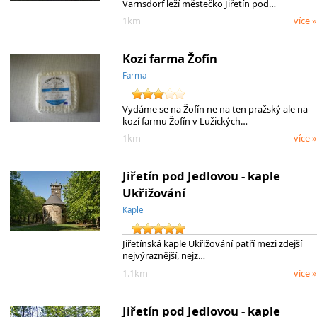
Varnsdorf leží městečko Jiřetín pod…
1km
více »
Kozí farma Žofín
Farma
Vydáme se na Žofín ne na ten pražský ale na
kozí farmu Žofín v Lužických…
1km
více »
Jiřetín pod Jedlovou - kaple
Ukřižování
Kaple
Jiřetínská kaple Ukřižování patří mezi zdejší
nejvýraznější, nejz…
1.1km
více »
Jiřetín pod Jedlovou - kaple