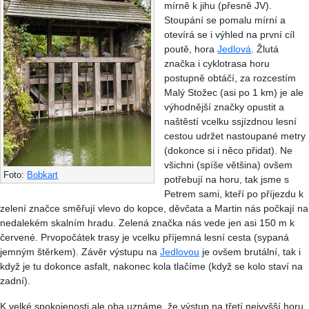
mírně k jihu (přesně JV).
Stoupání se pomalu mírní a
otevírá se i výhled na první cíl
poutě, hora
Jedlová
. Žlutá
značka i cyklotrasa horu
postupně obtáčí, za rozcestím
Malý Stožec (asi po 1 km) je ale
výhodnější značky opustit a
naštěstí vcelku ssjízdnou lesní
cestou udržet nastoupané metry
(dokonce si i něco přidat). Ne
všichni (spíše většina) ovšem
Foto:
Bobkart
potřebují na horu, tak jsme s
Petrem sami, kteří po příjezdu k
zelení značce směřují vlevo do kopce, děvčata a Martin nás počkají na
nedalekém skalním hradu. Zelená značka nás vede jen asi 150 m k
červené. Prvopočátek trasy je vcelku příjemná lesní cesta (sypaná
jemným štěrkem). Závěr výstupu na
Jedlovou
je ovšem brutální, tak i
když je tu dokonce asfalt, nakonec kola tlačíme (když se kolo staví na
zadní).
K velké spokojenosti ale oba uznáme, že výstup na třetí nejvyšší horu