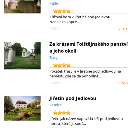
Kaple
Křížová hora v Jiřetíně pod Jedlovou.
Nedaleko kopce…
0.6km
více »
Za krásami Tolštějnského panství
a jeho okolí
Trasy
Počátek trasy je v Jiřetíně pod Jedlovou na
náměstí. Zde se dá pohodlně…
0.6km
více »
Jiřetín pod Jedlovou
Vesnice
Jiřetín jak název napovídá leží pod Jedlovou
horou, která je souč…