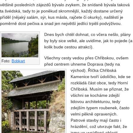
většině posledních zájezdů bývalo zvykem, že snídaně bývala taková
ta švédská, tady to je poněkud skromnější, každý dostane určený
příděl (nějaký salám, sýr, kus másla, rajčete či okurky), naštěstí je
poměrně dost pečiva a snad jen největší jedlíci trpěli podvýživou.
Dnes bych chtěl dohnat, co včera nešlo, plány
by byly sice velké, ale uvidíme, jak to pojede (a
kolik bude cestou atrakcí).
Všechny cesty vedou přes Chřibskou, ovšem
Foto:
Bobkart
před centrem uhneme Doprava (tedy na
východ). Říčka Chřibská
Kamenice tvoří údolíčko, kde se
rozkládá část obce, tedy Horní
Chřibská. Musím se přiznat, že
všichni se kocháme zdejší
lidovou architekturou, tedy
zdejším typem roubenek, často
velmi pěkně opravených.
Patrové stavby mají často i
hrázdění, což utvrzuje fakt, že
jsme ve vysídlené oblasti