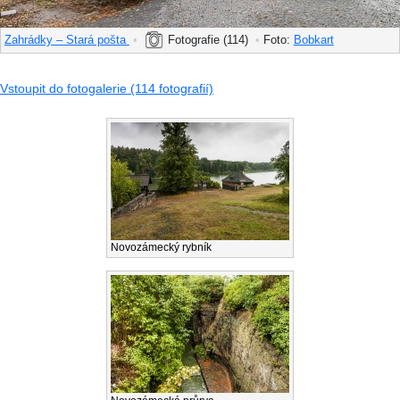
Zahrádky – Stará pošta
•
Fotografie (114)
•
Foto:
Bobkart
Vstoupit do fotogalerie (114 fotografií)
Novozámecký rybník