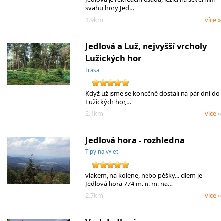
svahu hory Jed…
1.9km
více »
Jedlová a Luž, nejvyšší vrcholy
Lužických hor
Trasa
Když už jsme se konečně dostali na pár dní do
Lužických hor,…
2.1km
více »
Jedlová hora - rozhledna
Tipy na výlet
vlakem, na kolene, nebo pěšky... cílem je
Jedlová hora 774 m. n. m. na…
2.7km
více »