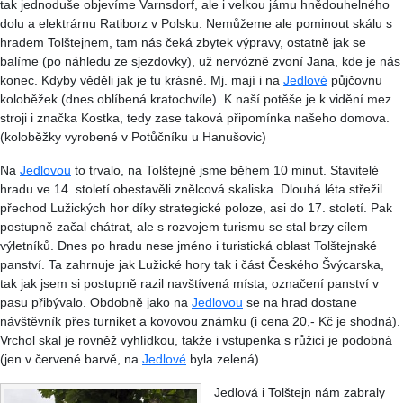
tak jednoduše objevíme Varnsdorf, ale i velkou jámu hnědouhelného
dolu a elektrárnu Ratiborz v Polsku. Nemůžeme ale pominout skálu s
hradem Tolštejnem, tam nás čeká zbytek výpravy, ostatně jak se
balíme (po náhledu ze sjezdovky), už nervózně zvoní Jana, kde je nás
konec. Kdyby věděli jak je tu krásně. Mj. mají i na
Jedlové
půjčovnu
koloběžek (dnes oblíbená kratochvíle). K naší potěše je k vidění mez
stroji i značka Kostka, tedy zase taková připomínka našeho domova.
(koloběžky vyrobené v Potůčníku u Hanušovic)
Na
Jedlovou
to trvalo, na Tolštejně jsme během 10 minut. Stavitelé
hradu ve 14. století obestavěli znělcová skaliska. Dlouhá léta střežil
přechod Lužických hor díky strategické poloze, asi do 17. století. Pak
postupně začal chátrat, ale s rozvojem turismu se stal brzy cílem
výletníků. Dnes po hradu nese jméno i turistická oblast Tolštejnské
panství. Ta zahrnuje jak Lužické hory tak i část Českého Švýcarska,
tak jak jsem si postupně razil navštívená místa, označení panství v
pasu přibývalo. Obdobně jako na
Jedlovou
se na hrad dostane
návštěvník přes turniket a kovovou známku (i cena 20,- Kč je shodná).
Vrchol skal je rovněž vyhlídkou, takže i vstupenka s růžicí je podobná
(jen v červené barvě, na
Jedlové
byla zelená).
Jedlová i Tolštejn nám zabraly