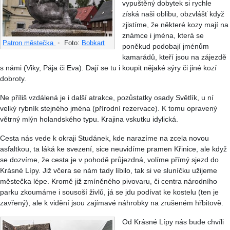
vypuštěný dobytek si rychle
získá naši oblibu, obzvlášť když
zjistíme, že některé kozy mají na
známce i jména, která se
Patron městečka
•
Foto:
Bobkart
poněkud podobají jménům
kamarádů, kteří jsou na zájezdě
s námi (Viky, Pája či Eva). Dají se tu i koupit nějaké sýry či jiné kozí
dobroty.
Ne příliš vzdálená je i další atrakce, pozůstatky osady Světlík, u ní
velký rybník stejného jména (přírodní rezervace). K tomu opravený
větrný mlýn holandského typu. Krajina vskutku idylická.
Cesta nás vede k okraji Studánek, kde narazíme na zcela novou
asfaltkou, ta láká ke svezení, sice neuvidíme pramen Křinice, ale když
se dozvíme, že cesta je v pohodě průjezdná, volíme přímý sjezd do
Krásné Lípy. Již včera se nám tady líbilo, tak si ve sluníčku užijeme
městečka lépe. Kromě již zmíněného pivovaru, či centra národního
parku zkoumáme i sousoší živlů, já se jdu podívat ke kostelu (ten je
zavřený), ale k vidění jsou zajímavé náhrobky na zrušeném hřbitově.
Od Krásné Lípy nás bude chvíli