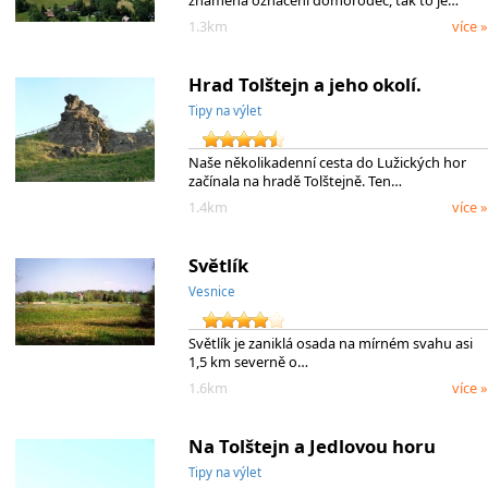
1.3km
více »
Hrad Tolštejn a jeho okolí.
Tipy na výlet
Naše několikadenní cesta do Lužických hor
začínala na hradě Tolštejně. Ten…
1.4km
více »
Světlík
Vesnice
Světlík je zaniklá osada na mírném svahu asi
1,5 km severně o…
1.6km
více »
Na Tolštejn a Jedlovou horu
Tipy na výlet