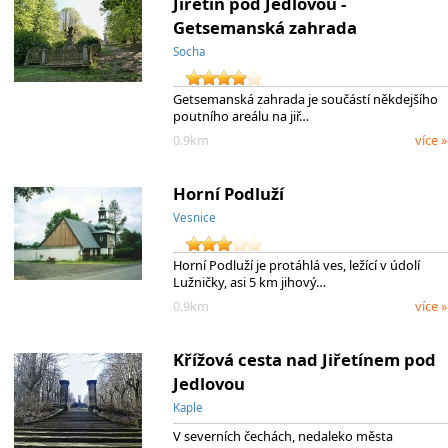
Jiřetín pod Jedlovou -
Getsemanská zahrada
Socha
Getsemanská zahrada je součástí někdejšího
poutního areálu na jiř…
0.9km
více »
Horní Podluží
Vesnice
Horní Podluží je protáhlá ves, ležící v údolí
Lužničky, asi 5 km jihový…
0.9km
více »
Křížová cesta nad Jiřetínem pod
Jedlovou
Kaple
V severních čechách, nedaleko města