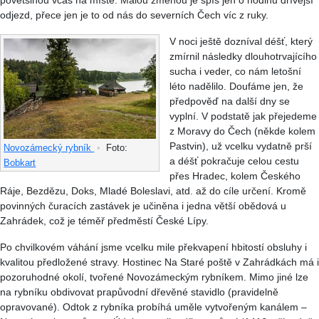
povětšinou včas na místě. Malou změnou je spíš jen o hodinu dřívější
odjezd, přece jen je to od nás do severních Čech víc z ruky.
V noci ještě dozníval déšť, který
zmírnil následky dlouhotrvajícího
sucha i veder, co nám letošní
léto nadělilo. Doufáme jen, že
předpověď na další dny se
vyplní. V podstatě jak přejedeme
z Moravy do Čech (někde kolem
Pastvin), už vcelku vydatně prší
Novozámecký rybník
•
Foto:
a déšť pokračuje celou cestu
Bobkart
přes Hradec, kolem Českého
Ráje, Bezdězu, Doks, Mladé Boleslavi, atd. až do cíle určení. Kromě
povinných čuracích zastávek je učiněna i jedna větší obědová u
Zahrádek, což je téměř předměstí České Lípy.
Po chvilkovém váhání jsme vcelku mile překvapení hbitostí obsluhy i
kvalitou předložené stravy. Hostinec Na Staré poště v Zahrádkách má i
pozoruhodné okolí, tvořené Novozámeckým rybníkem. Mimo jiné lze
na rybníku obdivovat prapůvodní dřevěné stavidlo (pravidelně
opravované). Odtok z rybníka probíhá uměle vytvořeným kanálem –