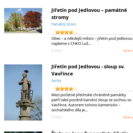
Jiřetín pod Jedlovou – památné
stromy
Památný strom
Obec – a někdejší město – Jiřetín pod Jedlovou
najdeme v CHKO Luž…
0.7km
více »
Jiřetín pod Jedlovou - sloup sv.
Vavřince
Socha
Mezi početné jiřetínské chráněné památky
patří také pozdně barokní sloup se sochou sv.
Vavřince. Autorem tohoto kamenicko –
sochařského díla je…
0.7km
více »