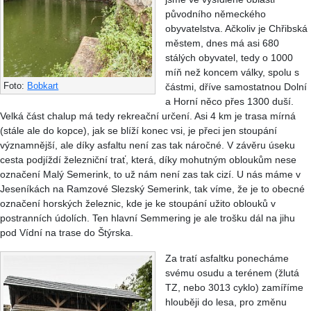
původního německého
obyvatelstva. Ačkoliv je Chřibská
městem, dnes má asi 680
stálých obyvatel, tedy o 1000
míň než koncem války, spolu s
Foto:
Bobkart
částmi, dříve samostatnou Dolní
a Horní něco přes 1300 duší.
Velká část chalup má tedy rekreační určení. Asi 4 km je trasa mírná
(stále ale do kopce), jak se blíží konec vsi, je přeci jen stoupání
významnější, ale díky asfaltu není zas tak náročné. V závěru úseku
cesta podjíždí železniční trať, která, díky mohutným obloukům nese
označení Malý Semerink, to už nám není zas tak cizí. U nás máme v
Jeseníkách na Ramzové Slezský Semerink, tak víme, že je to obecné
označení horských železnic, kde je ke stoupání užito oblouků v
postranních údolích. Ten hlavní Semmering je ale trošku dál na jihu
pod Vídní na trase do Štýrska.
Za tratí asfaltku ponecháme
svému osudu a terénem (žlutá
TZ, nebo 3013 cyklo) zamíříme
hlouběji do lesa, pro změnu