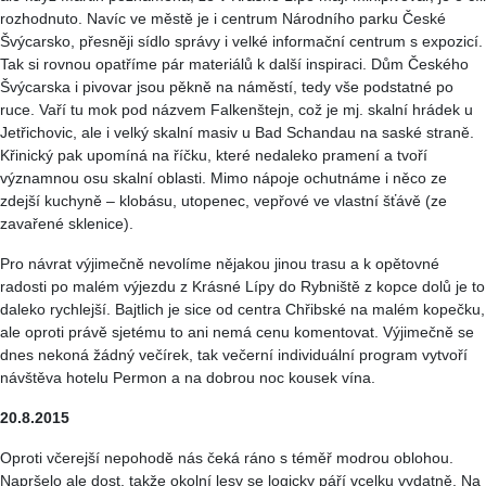
rozhodnuto. Navíc ve městě je i centrum Národního parku České
Švýcarsko, přesněji sídlo správy i velké informační centrum s expozicí.
Tak si rovnou opatříme pár materiálů k další inspiraci. Dům Českého
Švýcarska i pivovar jsou pěkně na náměstí, tedy vše podstatné po
ruce. Vaří tu mok pod názvem Falkenštejn, což je mj. skalní hrádek u
Jetřichovic, ale i velký skalní masiv u Bad Schandau na saské straně.
Křinický pak upomíná na říčku, které nedaleko pramení a tvoří
významnou osu skalní oblasti. Mimo nápoje ochutnáme i něco ze
zdejší kuchyně – klobásu, utopenec, vepřové ve vlastní šťávě (ze
zavařené sklenice).
Pro návrat výjimečně nevolíme nějakou jinou trasu a k opětovné
radosti po malém výjezdu z Krásné Lípy do Rybniště z kopce dolů je to
daleko rychlejší. Bajtlich je sice od centra Chřibské na malém kopečku,
ale oproti právě sjetému to ani nemá cenu komentovat. Výjimečně se
dnes nekoná žádný večírek, tak večerní individuální program vytvoří
návštěva hotelu Permon a na dobrou noc kousek vína.
20.8.2015
Oproti včerejší nepohodě nás čeká ráno s téměř modrou oblohou.
Napršelo ale dost, takže okolní lesy se logicky páří vcelku vydatně. Na