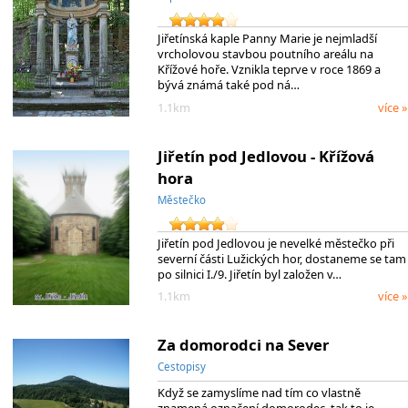
Jiřetínská kaple Panny Marie je nejmladší
vrcholovou stavbou poutního areálu na
Křížové hoře. Vznikla teprve v roce 1869 a
bývá známá také pod ná…
1.1km
více »
Jiřetín pod Jedlovou - Křížová
hora
Městečko
Jiřetín pod Jedlovou je nevelké městečko při
severní části Lužických hor, dostaneme se tam
po silnici I./9. Jiřetín byl založen v…
1.1km
více »
Za domorodci na Sever
Cestopisy
Když se zamyslíme nad tím co vlastně
znamená označení domorodec, tak to je…