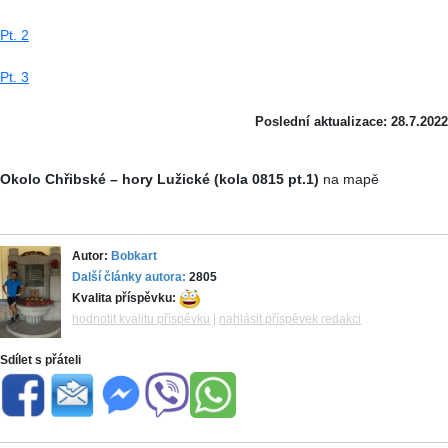
Pt. 2
Pt. 3
Poslední aktualizace: 28.7.2022
Okolo Chřibské – hory Lužické (kola 0815 pt.1)
na mapě
Autor:
Bobkart
Další články autora:
2805
Kvalita příspěvku:
hodnotit kvalitu příspěvku
|
nahlásit příspěvek redakci
Sdílet s přáteli