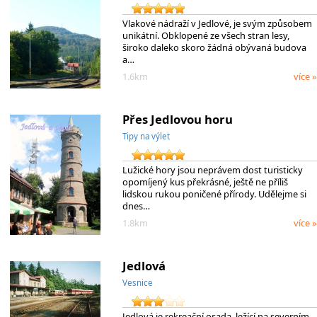
Vlakové nádraží v Jedlové, je svým způsobem
unikátní. Obklopené ze všech stran lesy,
široko daleko skoro žádná obývaná budova
a…
1.6km
více »
Přes Jedlovou horu
Tipy na výlet
Lužické hory jsou neprávem dost turisticky
opomíjený kus překrásné, ještě ne příliš
lidskou rukou poničené přírody. Udělejme si
dnes…
1.8km
více »
Jedlová
Vesnice
Jedlová je rekreační osada, ležící na severním