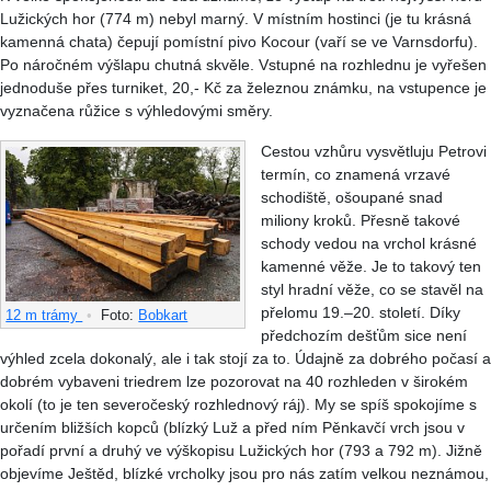
Lužických hor (774 m) nebyl marný. V místním hostinci (je tu krásná
kamenná chata) čepují pomístní pivo Kocour (vaří se ve Varnsdorfu).
Po náročném výšlapu chutná skvěle. Vstupné na rozhlednu je vyřešen
jednoduše přes turniket, 20,- Kč za železnou známku, na vstupence je
vyznačena růžice s výhledovými směry.
Cestou vzhůru vysvětluju Petrovi
termín, co znamená vrzavé
schodiště, ošoupané snad
miliony kroků. Přesně takové
schody vedou na vrchol krásné
kamenné věže. Je to takový ten
styl hradní věže, co se stavěl na
přelomu 19.–20. století. Díky
12 m trámy
•
Foto:
Bobkart
předchozím dešťům sice není
výhled zcela dokonalý, ale i tak stojí za to. Údajně za dobrého počasí a
dobrém vybaveni triedrem lze pozorovat na 40 rozhleden v širokém
okolí (to je ten severočeský rozhlednový ráj). My se spíš spokojíme s
určením bližších kopců (blízký Luž a před ním Pěnkavčí vrch jsou v
pořadí první a druhý ve výškopisu Lužických hor (793 a 792 m). Jižně
objevíme Ještěd, blízké vrcholky jsou pro nás zatím velkou neznámou,