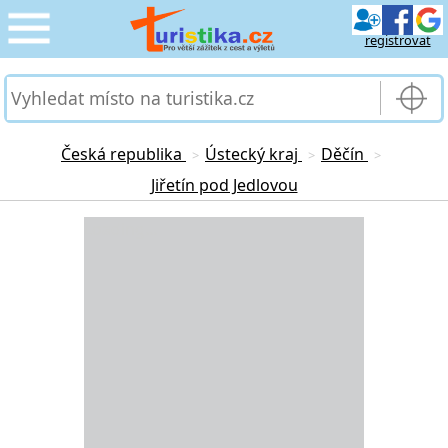
registrovat
CESTOVÁNÍ
›
SLUŽBY & DOPRAVA
›
Česká republika
Ústecký kraj
Děčín
>
>
>
Jiřetín pod Jedlovou
PRO TURISTY
›
Loading...
MOJE TURISTIKA
›