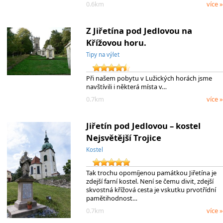
0.6km
více »
Z Jiřetína pod Jedlovou na
Křížovou horu.
Tipy na výlet
Při našem pobytu v Lužických horách jsme
navštívili i některá místa v…
0.7km
více »
Jiřetín pod Jedlovou – kostel
Nejsvětější Trojice
Kostel
Tak trochu opomíjenou památkou Jiřetína je
zdejší farní kostel. Není se čemu divit, zdejší
skvostná křížová cesta je vskutku prvotřídní
pamětihodnost…
0.7km
více »