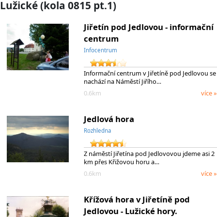
Lužické (kola 0815 pt.1)
Jiřetín pod Jedlovou - informační
centrum
Infocentrum
Informační centrum v Jiřetíně pod Jedlovou se
nachází na Náměstí Jiřího…
0.6km
více »
Jedlová hora
Rozhledna
Z náměstí Jiřetína pod Jedlovovou jdeme asi 2
km přes Křižovou horu a…
0.6km
více »
Křížová hora v Jiřetíně pod
Jedlovou - Lužické hory.