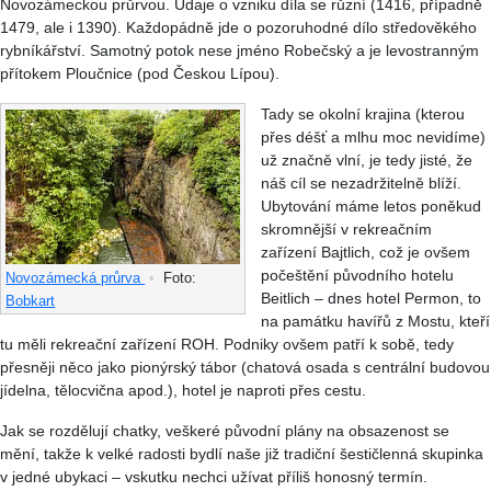
Novozámeckou průrvou. Údaje o vzniku díla se různí (1416, případně
1479, ale i 1390). Každopádně jde o pozoruhodné dílo středověkého
rybníkářství. Samotný potok nese jméno Robečský a je levostranným
přítokem Ploučnice (pod Českou Lípou).
Tady se okolní krajina (kterou
přes déšť a mlhu moc nevidíme)
už značně vlní, je tedy jisté, že
náš cíl se nezadržitelně blíží.
Ubytování máme letos poněkud
skromnější v rekreačním
zařízení Bajtlich, což je ovšem
počeštění původního hotelu
Novozámecká průrva
•
Foto:
Beitlich – dnes hotel Permon, to
Bobkart
na památku havířů z Mostu, kteří
tu měli rekreační zařízení ROH. Podniky ovšem patří k sobě, tedy
přesněji něco jako pionýrský tábor (chatová osada s centrální budovou
jídelna, tělocvična apod.), hotel je naproti přes cestu.
Jak se rozdělují chatky, veškeré původní plány na obsazenost se
mění, takže k velké radosti bydlí naše již tradiční šestičlenná skupinka
v jedné ubykaci – vskutku nechci užívat příliš honosný termín.