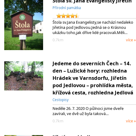
Štola sv. Jana Evangelisty Jiřetín
Přírodní památka
Štola sv.Jana Evangelisty,se nachází nedaleko
Jiřetína pod Jedlovou.Jedná se o Krásnou
ukázku toho,jak dříve lidé pracovali.Měli…
0.7km
více »
Jedeme do severních Čech – 14.
den – Lužické hory: rozhledna
Hrádek ve Varnsdorfu, Jiřetín
pod Jedlovou – prohlídka města,
křížová cesta, rozhledna Jedlová
Cestopisy
Neděle 26. 7. 2020 O půlnoci jsme dveře
zavírali, ve dvě už byla taková…
0.7km
více »