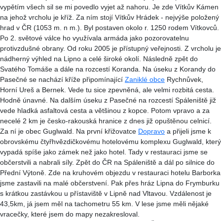
vypětím všech sil se mi povedlo vyjet až nahoru. Je zde Vítkův Kámen
na jehož vrcholu je kříž. Za ním stojí Vítkův Hrádek - nejvýše položený
hrad v ČR (1053 m. n m.). Byl postaven okolo r. 1250 rodem Vítkovců.
Po 2. světové válce ho využívala armáda jako pozorovatelnu
protivzdušné obrany. Od roku 2005 je přístupný veřejnosti. Z vrcholu je
nádherný výhled na Lipno a celé široké okolí. Následně zpět do
Svatého Tomáše a dále na rozcestí Koranda. Na úseku z Korandy do
Pasečné se nachází kříže připomínající
Zaniklé obce
Rychnůvek,
Horní Ureš a Bernek. Vede tu sice zpevněná, ale velmi rozbitá cesta.
Hodně únavné. Na dalším úseku z Pasečné na rozcestí Spáleniště již
vede hladká asfaltová cesta a většinou z kopce. Potom vpravo a za
necelé 2 km je česko-rakouská hranice z dnes již opuštěnou celnicí.
Za ní je obec Guglwald. Na první křižovatce
Dopravo
a přijeli jsme k
obrovskému čtyřhvězdičkovému hotelovému komplexu Guglwald, který
vypadá spíše jako zámek než jako hotel. Tady v restauraci jsme se
občerstvili a nabrali síly. Zpět do ČR na Spáleniště a dál po silnice do
Přední Výtoně. Zde na kruhovém objezdu v restauraci hotelu Barborka
jsme zastavili na malé občerstvení. Pak přes hráz Lipna do Frymburku
s krátkou zastávkou u přístaviště v Lipně nad Vltavou. Vzdálenost je
43,5km, já jsem měl na tachometru 55 km. V lese jsme měli nějaké
vracečky, které jsem do mapy nezakresloval.