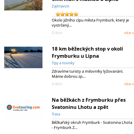
Zajímavost
Okolo jižního cípu města Frymburk, který je
vystrčený…
0.4km
více »
18 km běžeckých stop v okolí
Frymburku u Lipna
Tipy a novinky
Zdravíme turisty a milovníky lyžovanání.
Máme dobrou zp…
0.4km
více »
Na běžkách z Frymburku přes
Svatoninu Lhotu a zpět
Trasa
Běžkařský okruh Frymburk - Svatonina Lhota
- Frymburk Z…