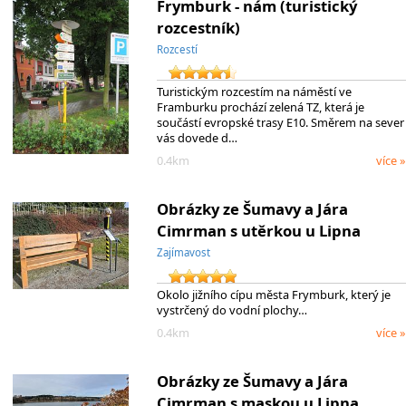
Frymburk - nám (turistický
rozcestník)
Rozcestí
Turistickým rozcestím na náměstí ve
Framburku prochází zelená TZ, která je
součástí evropské trasy E10. Směrem na sever
vás dovede d…
0.4km
více »
Obrázky ze Šumavy a Jára
Cimrman s utěrkou u Lipna
Zajímavost
Okolo jižního cípu města Frymburk, který je
vystrčený do vodní plochy…
0.4km
více »
Obrázky ze Šumavy a Jára
Cimrman s maskou u Lipna