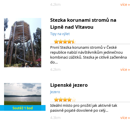
4.2km
více »
Stezka korunami stromů na
Lipně nad Vltavou
Tipy na výlet
První Stezka korunami stromů v České
republice nabízí návštěvníkům jedinečnou
kombinaci zážitků. Stezka je citlivě začleněna
do…
4.2km
více »
Lipenské jezero
Jezero
Ideální místo pro prožití jak aktivně tak
Soutěž 1 bod
pasivně pojaté dovolené po celý…
4.3km
více »