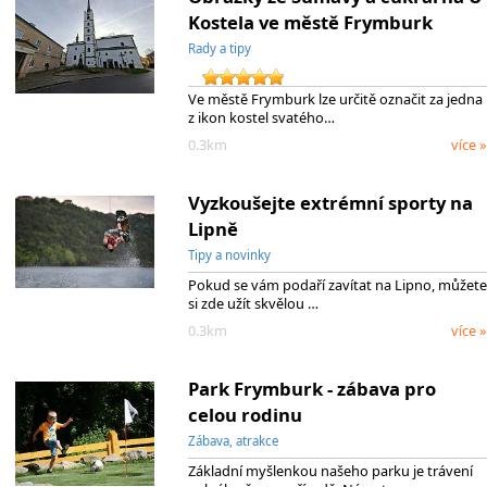
Kostela ve městě Frymburk
Rady a tipy
Ve městě Frymburk lze určitě označit za jedna
z ikon kostel svatého…
0.3km
více »
Vyzkoušejte extrémní sporty na
Lipně
Tipy a novinky
Pokud se vám podaří zavítat na Lipno, můžete
si zde užít skvělou …
0.3km
více »
Park Frymburk - zábava pro
celou rodinu
Zábava, atrakce
Základní myšlenkou našeho parku je trávení