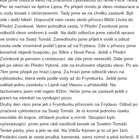
Pec se nachází ve špičce Lipna. Po přejetí mostu je vlevo restaurace a
u vody kiosek s občerstvením. Tady jsme se na chvilku zastavili. Byli
zde i další bikeři. Doporučili nám cestu okolo přívozu Bližší Lhota do
Přední Zvonkové. Velmi pohodlná cesta. V Přední Zvonkové jsme
odbočili vlevo směrem k vodě. Na další odbočce jsme zatočili vpravo
ve směru na Svatý Tomáš. Zanedlouho jsme přijeli k vodě a odtud
cesta vede víceméně podél Lipna až na Frýdavu. Zde u přívozu jsme
konečně objevili hospodu, po 30km z Nové Pece. Ještě v Přední
Zvonkové je pension s restaurací, ale zde jsme nestavěli. Dále jsme
jeli po silnici do Přední Výtoně, zde na kruhovém objezdu vlevo. Po asi
7km jsme přejeli po hrázi Lipna. Za hrázi jsme odbočili vlevo na
cyklostezku, která vede podle vody až do Frymburku. Ještě jsme
udělali jednu zastávku v Lipně nad Vtavou u přístaviště. Na
tachometru jsem měl najeto 82km. Večer jsme se zastavili ještě v
pizerii na náměstí na vynikající pizzu.
Druhý den ráno jsme jeli z Frymburku přívozem na Frýdavu. Odtud po
značené cyklostezce na Svatý Tomáš. Je to kromě jednoho úseku
neustále do kopce, střídavě prudce a mírně. Stoupání bylo
vyčerpávající, proto jsme rádi navštívili kiosek ve Svatém Tomáši.
Tenké párky, pivo a jelo se dál. Na Vítkův Kámen je to už jen 1km.
Poslední úsek je cesta prudká, kamenitá, samý výmol a plná kořenů. S