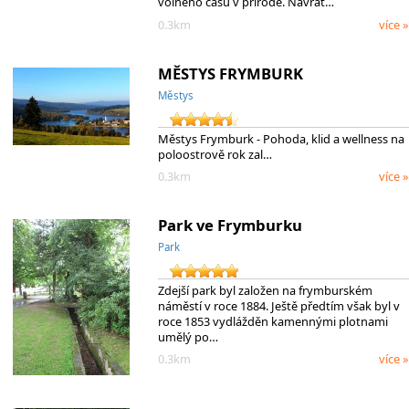
volného času v přírodě. Návrat…
0.3km
více »
MĚSTYS FRYMBURK
Městys
Městys Frymburk - Pohoda, klid a wellness na
poloostrově rok zal…
0.3km
více »
Park ve Frymburku
Park
Zdejší park byl založen na frymburském
náměstí v roce 1884. Ještě předtím však byl v
roce 1853 vydlážděn kamennými plotnami
umělý po…
0.3km
více »