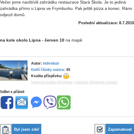
Večer jsme navštívili zahrádku restaurace Stará Škola. Je to jediná
zahrádka přímo u Lipna ve Frymburku. Pak ještě pizza a konec. Ráno
odjezd domů.
Poslední aktualizace: 8.7.2010
na kole okolo Lipna - červen 10
na mapě
Autor:
individual
Další články autora:
45
Kvalita příspěvku:
hodnotit kvalitu příspěvku
|
nahlásit příspěvek redakci
Sdílet s přáteli
Byl jsem zde!
Zapamatovat