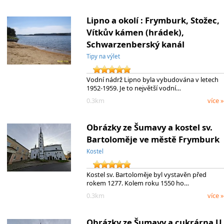
Lipno a okolí : Frymburk, Stožec,
Vítkův kámen (hrádek),
Schwarzenberský kanál
Tipy na výlet
Vodní nádrž Lipno byla vybudována v letech
1952-1959. Je to největší vodní…
0.3km
více »
Obrázky ze Šumavy a kostel sv.
Bartoloměje ve městě Frymburk
Kostel
Kostel sv. Bartoloměje byl vystavěn před
rokem 1277. Kolem roku 1550 ho…
0.3km
více »
Obrázky ze Šumavy a cukrárna U