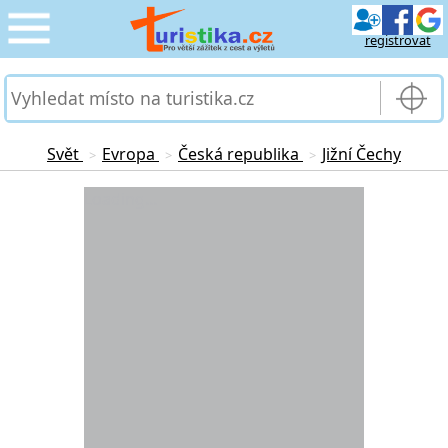
registrovat
CESTOVÁNÍ
›
SLUŽBY & DOPRAVA
›
Svět
Evropa
Česká republika
Jižní Čechy
>
>
>
PRO TURISTY
Loading...
›
MOJE TURISTIKA
›