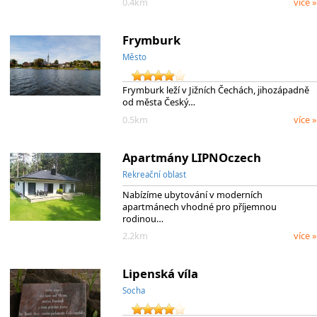
0.4km
více »
Frymburk
Město
Frymburk leží v Jižních Čechách, jihozápadně
od města Český…
0.5km
více »
Apartmány LIPNOczech
Rekreační oblast
Nabízíme ubytování v moderních
apartmánech vhodné pro příjemnou
rodinou…
2.2km
více »
Lipenská víla
Socha