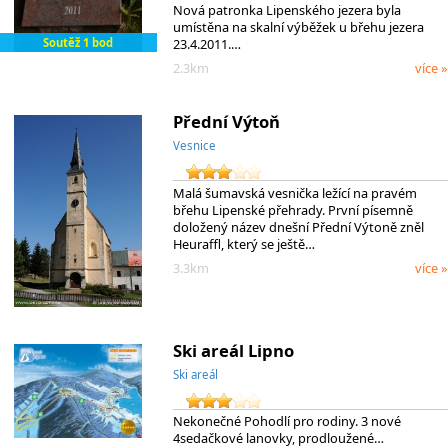
Nová patronka Lipenského jezera byla
umístěna na skalní výběžek u břehu jezera
23.4.2011.…
Soutěž 1 bod
2.3km
více »
Přední Výtoň
Vesnice
Malá šumavská vesnička ležící na pravém
břehu Lipenské přehrady. První písemně
doložený název dnešní Přední Výtoně zněl
Heuraffl, který se ještě…
3.3km
více »
Ski areál Lipno
Ski areál
Nekonečné Pohodlí pro rodiny. 3 nové
4sedačkové lanovky, prodloužené…