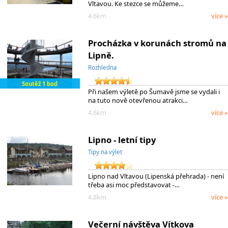
Vltavou. Ke stezce se můžeme…
4.6km
více »
Procházka v korunách stromů na
Lipně.
Rozhledna
Soutěž 1 bod
Při našem výletě po Šumavě jsme se vydali i
na tuto nově otevřenou atrakci…
4.6km
více »
Lipno - letní tipy
Tipy na výlet
Lipno nad Vltavou (Lipenská přehrada) - není
třeba asi moc představovat -…
4.8km
více »
Večerní návštěva Vítkova