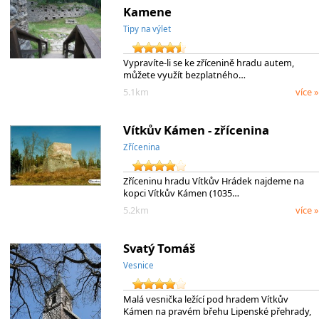
Kamene
Tipy na výlet
Vypravíte-li se ke zřícenině hradu autem,
můžete využít bezplatného…
5.1km
více »
Vítkův Kámen - zřícenina
Zřícenina
Zříceninu hradu Vítkův Hrádek najdeme na
kopci Vítkův Kámen (1035…
5.2km
více »
Svatý Tomáš
Vesnice
Malá vesnička ležící pod hradem Vítkův
Kámen na pravém břehu Lipenské přehrady,