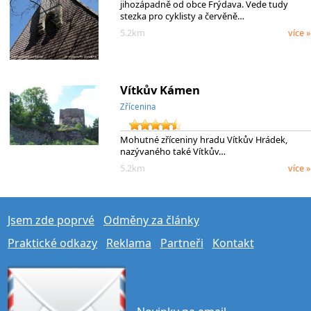
jihozápadně od obce Frýdava. Vede tudy
stezka pro cyklisty a červěně…
5.2km
více »
Vítkův Kámen
Zřícenina
Mohutné zříceniny hradu Vítkův Hrádek,
nazývaného také Vítkův…
5.2km
více »
Jsem zde poprvé
Odměny za články
Praktické odkazy
Reklama
Partneři
Kontakt