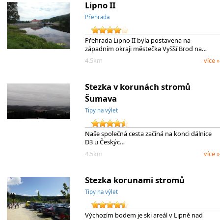
Lipno II
Přehrada
Přehrada Lipno II byla postavena na
západním okraji městečka Vyšší Brod na…
4.5km
více »
Stezka v korunách stromů
Šumava
Tipy na výlet
Naše společná cesta začíná na konci dálnice
D3 u Českýc…
4.5km
více »
Stezka korunami stromů
Tipy na výlet
Výchozím bodem je ski areál v Lipně nad