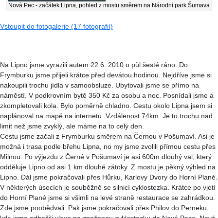
Nová Pec - začátek Lipna, pohled z mostu směrem na Národní park Šumava
Vstoupit do fotogalerie (17 fotografií)
Na Lipno jsme vyrazili autem 22.6. 2010 o půl šesté ráno. Do
Frymburku jsme přijeli krátce před devátou hodinou. Nejdříve jsme si
nakoupili trochu jídla v samoobsluze. Ubytovali jsme se přímo na
náměstí. V podkrovním bytě 350 Kč za osobu a noc. Posnídali jsme a
zkompletovali kola. Bylo poměrně chladno. Cestu okolo Lipna jsem si
naplánoval na mapě na internetu. Vzdálenost 74km. Je to trochu nad
limit než jsme zvyklý, ale máme na to celý den.
Cestu jsme začali z Frymburku směrem na Černou v Pošumaví. Asi je
možná i trasa podle břehu Lipna, no my jsme zvolili přímou cestu přes
Milnou. Po výjezdu z Černé v Pošumaví je asi 600m dlouhý val, který
odděluje Lipno od asi 1 km dlouhé zátoky. Z mostu je pěkný výhled na
Lipno. Dál jsme pokračovali přes Hůrku, Karlovy Dvory do Horní Plané.
V některých úsecích je souběžně se silnicí cyklostezka. Krátce po vjetí
do Horní Plané jsme si všimli na levé straně restaurace se zahrádkou.
Zde jsme poobědvali. Pak jsme pokračovali přes Philov do Perneku,
kde jsme odbočili vlevo na značenou cyklostezku do Nové Pece. Nová