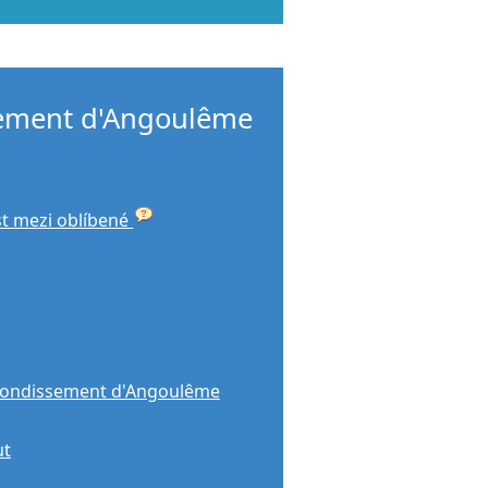
ement d'Angoulême
st mezi oblíbené
rondissement d'Angoulême
ut