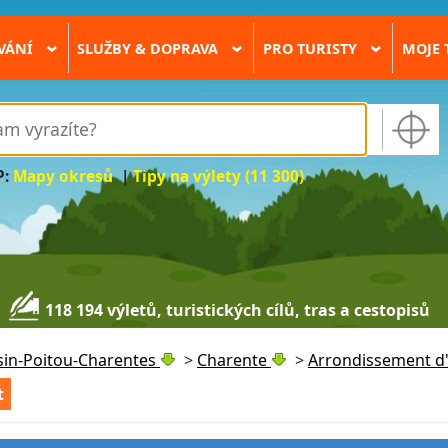
VÁNÍ
SLUŽBY & DOPRAVA
PRO TURISTY
MOJE 
›
›
›
P:
Mapy okresů
|
Tipy na výlety (11 300)
118 194 výletů, turistických cílů, tras a cestopisů
sin-Poitou-Charentes
>
Charente
>
Arrondissement d
t