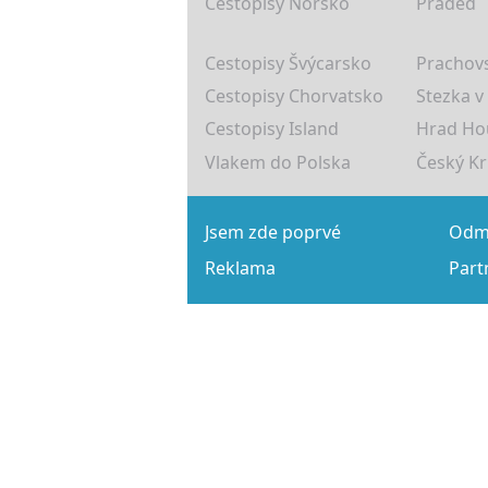
Cestopisy Norsko
Praděd
Cestopisy Švýcarsko
Prachovs
Cestopisy Chorvatsko
Stezka v
Cestopisy Island
Hrad Ho
Vlakem do Polska
Český K
Jsem zde poprvé
Odmě
Reklama
Part