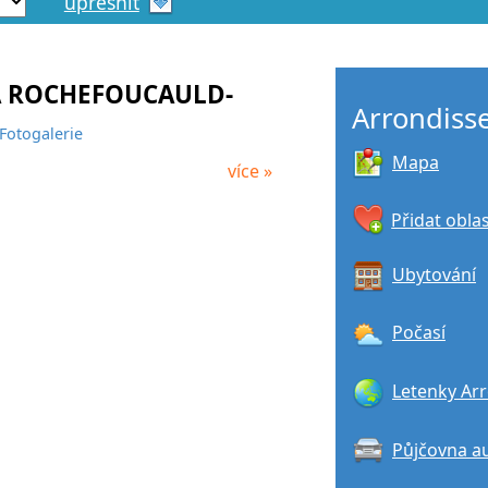
upřesnit
A ROCHEFOUCAULD-
Arrondiss
Fotogalerie
Mapa
více »
Přidat obla
Ubytování
Počasí
Letenky Ar
Půjčovna a