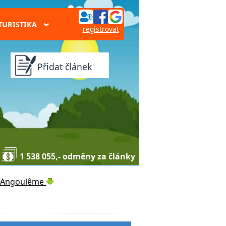
TURISTIKA
›
registrovat
Přidat článek
1 538 055,- odměny za články
'Angoulême