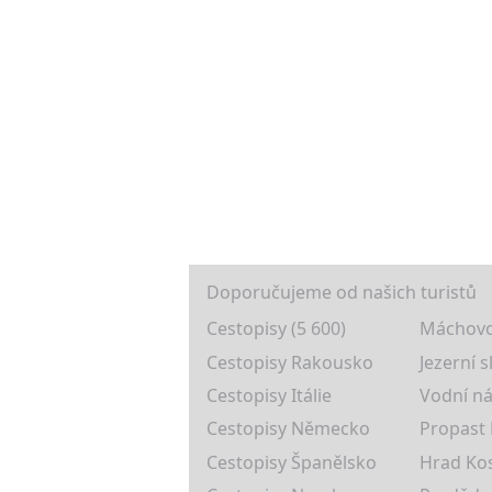
Doporučujeme od našich turistů
Cestopisy (5 600)
Máchovo
Cestopisy Rakousko
Jezerní s
Cestopisy Itálie
Vodní ná
Cestopisy Německo
Propast
Cestopisy Španělsko
Hrad Ko