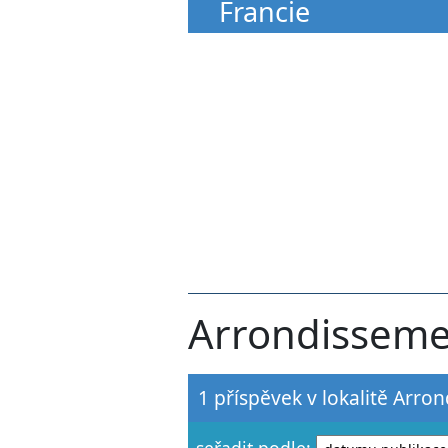
Francie
Arrondisseme
1 příspěvek v lokalitě Arro
seřadit podle: