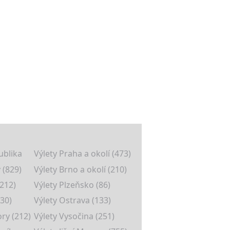
ublika
Výlety Praha a okolí (473)
 (829)
Výlety Brno a okolí (210)
(212)
Výlety Plzeňsko (86)
30)
Výlety Ostrava (133)
ory (212)
Výlety Vysočina (251)