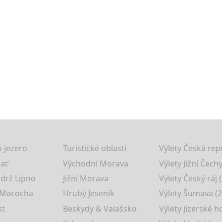
 jezero
Turistické oblasti
Výlety Česká rep
lať
Východní Morava
Výlety Jižní Čechy
drž Lipno
Jižní Morava
Výlety Český ráj 
 Macocha
Hrubý Jeseník
Výlety Šumava (2
st
Beskydy & Valašsko
Výlety Jizerské h