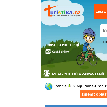
CESTO
TI
TURISTIKU PODPORUJÍ
61 747 turistů a cestovatelů
Francie
>
Aquitaine-Limou
změnit oblas