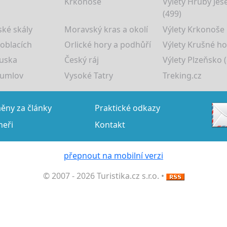
Krkonoše
Výlety Hrubý Jes
(499)
ké skály
Moravský kras a okolí
Výlety Krkonoše
 oblacích
Orlické hory a podhůří
Výlety Krušné ho
uska
Český ráj
Výlety Plzeňsko (
rumlov
Vysoké Tatry
Treking.cz
ny za články
Praktické odkazy
neři
Kontakt
přepnout na mobilní verzi
© 2007 - 2026 Turistika.cz s.r.o. •