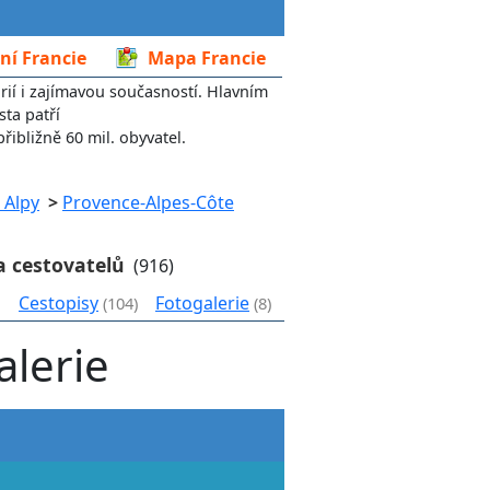
ní Francie
Mapa Francie
rií i zajímavou současností. Hlavním
sta patří
přibližně 60 mil. obyvatel.
 Alpy
>
Provence-Alpes-Côte
a cestovatelů
(916)
Cestopisy
Fotogalerie
(104)
(8)
lerie