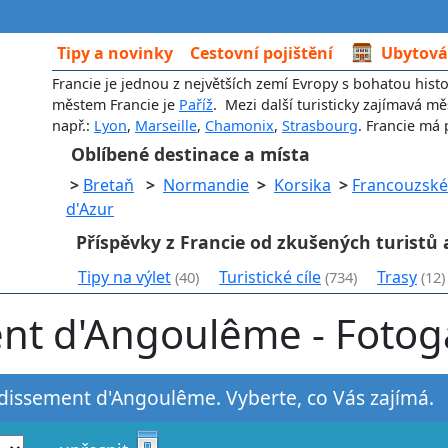
Tipy a novinky
Cestovní pojištění
Ubytová
Francie je jednou z největších zemí Evropy s bohatou histo
městem Francie je
Paříž
. Mezi další turisticky zajímavá mě
např.:
Lyon
,
Marseille
,
Chamonix
,
Strasbourg
. Francie má 
Oblíbené destinace a místa
>
Bretaň
>
Normandie
>
Korsika
>
Francouzské
d'Azur
Příspěvky z Francie od zkušených turistů 
Tipy na výlet
Turistické cíle
Trasy
(40)
(734)
(12)
nt d'Angoulême - Fotoga
ndissement d'Angoulême. Vyberte, co Vás zajímá.