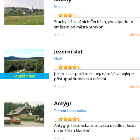
Vesnice
Stachy leží v Jižních Čechách, jihozápadním
směrem od města Strakoni…
4.8km
více »
Jezerní slať
Slatě
Jezerní slať patří mezi nejznámější a nejlépe
Soutěž 1 bod
přístupná šumavská rašelini…
5.1km
více »
Antýgl
Technická památka
Antýgl je historická šumavská usedlost ležící
na počátku Naučné…
7.9km
více »