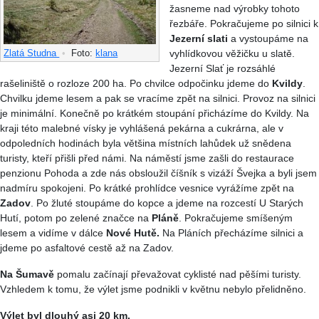
žasneme nad výrobky tohoto
řezbáře. Pokračujeme po silnici k
Jezerní slati
a vystoupáme na
vyhlídkovou věžičku u slatě.
Zlatá Studna
•
Foto:
klana
Jezerní Slať je rozsáhlé
rašeliniště o rozloze 200 ha. Po chvilce odpočinku jdeme do
Kvildy
.
Chvilku jdeme lesem a pak se vracíme zpět na silnici. Provoz na silnici
je minimální. Konečně po krátkém stoupání přicházíme do Kvildy. Na
kraji této malebné vísky je vyhlášená pekárna a cukrárna, ale v
odpoledních hodinách byla většina místních lahůdek už snědena
turisty, kteří přišli před námi. Na náměstí jsme zašli do restaurace
penzionu Pohoda a zde nás obsloužil číšník s vizáží Švejka a byli jsem
nadmíru spokojeni. Po krátké prohlídce vesnice vyrážíme zpět na
Zadov
. Po žluté stoupáme do kopce a jdeme na rozcestí U Starých
Hutí, potom po zelené značce na
Pláně
. Pokračujeme smíšeným
lesem a vidíme v dálce
Nové Hutě.
Na Pláních přecházíme silnici a
jdeme po asfaltové cestě až na Zadov.
Na Šumavě
pomalu začínají převažovat cyklisté nad pěšími turisty.
Vzhledem k tomu, že výlet jsme podnikli v květnu nebylo přelidněno.
Výlet byl dlouhý asi 20 km.