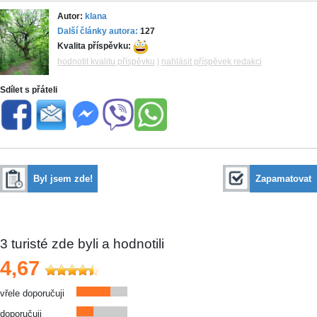
Autor:
klana
Další články autora:
127
Kvalita příspěvku:
hodnotit kvalitu příspěvku
|
nahlásit příspěvek redakci
Sdílet s přáteli
Byl jsem zde!
Zapamatovat
3
turisté zde byli a hodnotili
4,67
vřele doporučuji
doporučuji