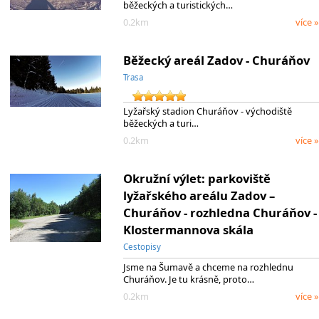
běžeckých a turistických…
0.2km
více »
Běžecký areál Zadov - Churáňov
Trasa
Lyžařský stadion Churáňov - východiště
běžeckých a turi…
0.2km
více »
Okružní výlet: parkoviště
lyžařského areálu Zadov –
Churáňov - rozhledna Churáňov -
Klostermannova skála
Cestopisy
Jsme na Šumavě a chceme na rozhlednu
Churáňov. Je tu krásně, proto…
0.2km
více »