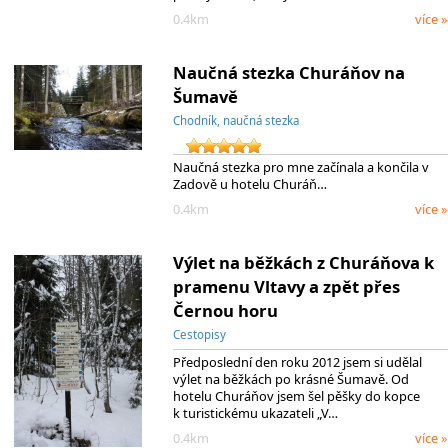
0.4km
více »
Naučná stezka Churáňov na
Šumavě
Chodník, naučná stezka
Naučná stezka pro mne začínala a končila v
Zadově u hotelu Churáň…
0.4km
více »
Výlet na běžkách z Churáňova k
pramenu Vltavy a zpět přes
Černou horu
Cestopisy
Předposlední den roku 2012 jsem si udělal
výlet na běžkách po krásné Šumavě. Od
hotelu Churáňov jsem šel pěšky do kopce
k turistickému ukazateli „V…
0.4km
více »