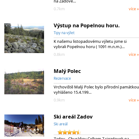
na Zadově…
0.7km
více »
Výstup na Popelnou horu.
Tipy na výlet
K našemu listopadovému výletu jsme si
vybrali Popelnou horu ( 1091 m.n.m.)…
0.8km
více »
Malý Polec
Rezervace
Vrchoviště Malý Polec bylo přírodní památkou
vyhlášeno 15.4.199…
0.9km
více »
Ski areál Zadov
Ski areál
Zadov - Churáňov Celkem 7 sjezdovek na