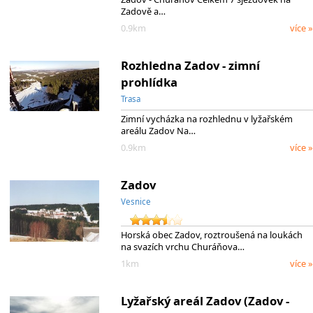
Zadově a…
0.9km
více »
Rozhledna Zadov - zimní
prohlídka
Trasa
Zimní vycházka na rozhlednu v lyžařském
areálu Zadov Na…
0.9km
více »
Zadov
Vesnice
Horská obec Zadov, roztroušená na loukách
na svazích vrchu Churáňova…
1km
více »
Lyžařský areál Zadov (Zadov -