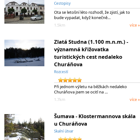
Cestopisy
Ota se letošní léto rozhodl, že zjistí, jak to
bude vypadat, když konečně…
1.5km
více »
Zlatá Studna (1.100 m.n.m.) -
významná křižovatka
turistických cest nedaleko
Churáňova
Rozcestí
Při jednom výletu na běžkách nedaleko
Churáňova jsem se ocitl na …
1.7km
více »
Šumava - Klostermannova skála
u Churáňova
Skalní útvar