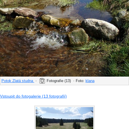
Potok Zlatá studna
•
Fotografie (13)
•
Foto:
klana
Vstoupit do fotogalerie (13 fotografií)