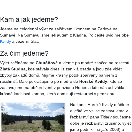
Kam a jak jedeme?
Jdeme na celodenní výlet ze začátkem i koncem na Zadově na
Šumavě. Na Šumavu jsme jeli autem z Kladna. Po cestě uvidíme obě
Kvildy
a Jezerní Slať.
Za čím jedeme?
Výlet začínáme na
Churáňově
a jdeme po modré značce na rozcestí
Zlatá Studna,
kde stávala dnes již zaniklá osada a jsou zde vidět
zbytky základů domů. Míjíme krásný potok zbarvený bahnem z
rašelinišť. Dále pokračujeme po modré do
Horské Kvildy
, kde se
zastavujeme na občerstvení v penzionu Hones a kde nás uchvátila
krásná kachlová kamna, která dominují restauraci v penzionu.
Na konci Horské Kvildy otáčíme
a ještě ve vsi se zastavujeme v
řezbářství pana Titla(v současné
době je řezbářství zrušeno, výlet
jsme podnikli na jaře 2008) a