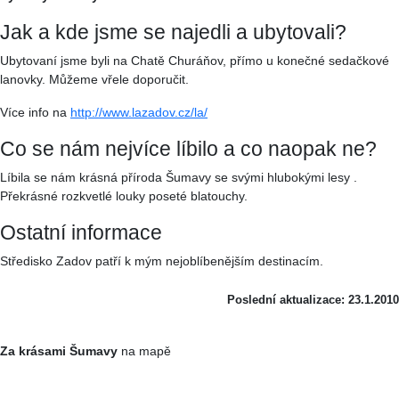
Jak a kde jsme se najedli a ubytovali?
Ubytovaní jsme byli na Chatě Churáňov, přímo u konečné sedačkové
lanovky. Můžeme vřele doporučit.
Více info na
http://www.lazadov.cz/la/
Co se nám nejvíce líbilo a co naopak ne?
Líbila se nám krásná příroda Šumavy se svými hlubokými lesy .
Překrásné rozkvetlé louky poseté blatouchy.
Ostatní informace
Středisko Zadov patří k mým nejoblíbenějším destinacím.
Poslední aktualizace: 23.1.2010
Za krásami Šumavy
na mapě