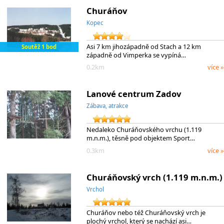
Churáňov
Kopec
Asi 7 km jihozápadně od Stach a 12 km
Soutěž 1 bod
západně od Vimperka se vypíná…
0.2km
více »
Lanové centrum Zadov
Zábava, atrakce
Nedaleko Churáňovského vrchu (1.119
m.n.m.), těsně pod objektem Sport…
0.3km
více »
Churáňovský vrch (1.119 m.n.m.)
Vrchol
Churáňov nebo též Churáňovský vrch je
plochý vrchol, který se nachází asi…