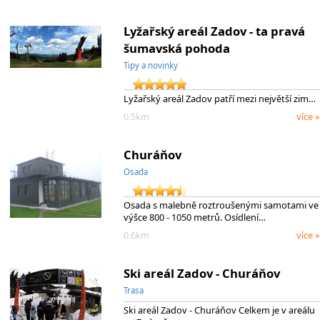
Lyžařský areál Zadov - ta pravá
šumavská pohoda
Tipy a novinky
Lyžařský areál Zadov patří mezi největší zim…
0.5km
více »
Churáňov
Osada
Osada s malebně roztroušenými samotami ve
výšce 800 - 1050 metrů. Osídlení…
0.6km
více »
Ski areál Zadov - Churáňov
Trasa
Ski areál Zadov - Churáňov Celkem je v areálu