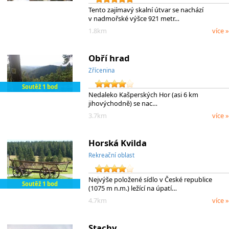
Tento zajímavý skalní útvar se nachází
v nadmořské výšce 921 metr…
1.8km
více »
Obří hrad
Zřícenina
Soutěž 1 bod
Nedaleko Kašperských Hor (asi 6 km
jihovýchodně) se nac…
3.7km
více »
Horská Kvilda
Rekreační oblast
Nejvýše položené sídlo v České republice
Soutěž 1 bod
(1075 m n.m.) ležící na úpatí…
4.7km
více »
Stachy