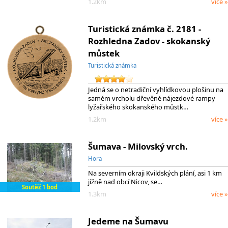
1.2km
více »
Turistická známka č. 2181 -
Rozhledna Zadov - skokanský
můstek
Turistická známka
Jedná se o netradiční vyhlídkovou plošinu na
samém vrcholu dřevěné nájezdové rampy
lyžařského skokanského můstk…
1.2km
více »
Šumava - Milovský vrch.
Hora
Na severním okraji Kvildských plání, asi 1 km
jižně nad obcí Nicov, se…
Soutěž 1 bod
1.3km
více »
Jedeme na Šumavu