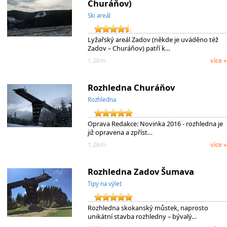
Churáňov)
Ski areál
Lyžařský areál Zadov (někde je uváděno též
Zadov – Churáňov) patří k…
1.2km
více »
Rozhledna Churáňov
Rozhledna
Oprava Redakce: Novinka 2016 - rozhledna je
již opravena a zpříst…
1.2km
více »
Rozhledna Zadov Šumava
Tipy na výlet
Rozhledna skokanský můstek, naprosto
unikátní stavba rozhledny – bývalý…