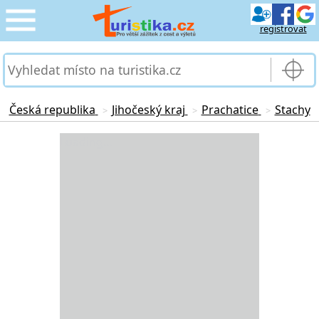
registrovat
CESTOVÁNÍ
›
SLUŽBY & DOPRAVA
›
Česká republika
Jihočeský kraj
Prachatice
Stachy
>
>
>
PRO TURISTY
Loading...
›
MOJE TURISTIKA
›