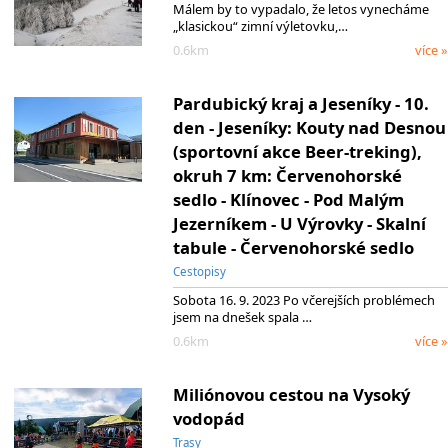
Málem by to vypadalo, že letos vynecháme
„klasickou“ zimní výletovku,…
0.6km
více »
Pardubický kraj a Jeseníky - 10.
den - Jeseníky: Kouty nad Desnou
(sportovní akce Beer-treking),
okruh 7 km: Červenohorské
sedlo - Klínovec - Pod Malým
Jezerníkem - U Výrovky - Skalní
tabule - Červenohorské sedlo
Cestopisy
Sobota 16. 9. 2023 Po včerejších problémech
jsem na dnešek spala …
0.6km
více »
Miliónovou cestou na Vysoký
vodopád
Trasy