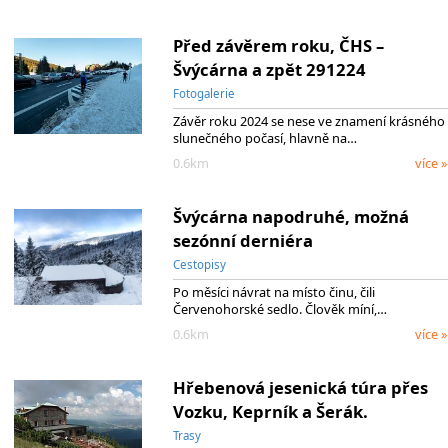
Před závěrem roku, ČHS –
Švýcárna a zpět 291224
Fotogalerie
Závěr roku 2024 se nese ve znamení krásného
slunečného počasí, hlavně na…
0.6km
více »
Švýcárna napodruhé, možná
sezónní derniéra
Cestopisy
Po měsíci návrat na místo činu, čili
Červenohorské sedlo. Člověk míní,…
0.6km
více »
Hřebenová jesenická túra přes
Vozku, Keprník a Šerák.
Trasy