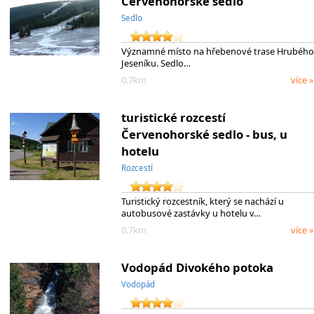
Červenohorské sedlo
Sedlo
Významné místo na hřebenové trase Hrubého
Jeseníku. Sedlo…
0.7km
více »
turistické rozcestí
Červenohorské sedlo - bus, u
hotelu
Rozcestí
Turistický rozcestník, který se nachází u
autobusové zastávky u hotelu v…
0.7km
více »
Vodopád Divokého potoka
Vodopád