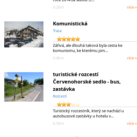
0.2km
více »
Komunistická
Trasa
Zářivá, ale dlouhá taková byla cesta ke
komunismu, ke kterému jsm…
0.4km
více »
turistické rozcestí
Červenohorské sedlo - bus,
zastávka
Rozcestí
Turistický rozcestník, který se nachází u
autobusové zastávky u hotelu v…
0.5km
více »