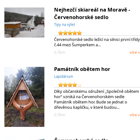
Nejhezčí skiareál na Moravě -
Červenohorské sedlo
Tipy na výlet
Červenohorské sedlo ležící na silnici první třídy
č.44 mezi Šumperkem a…
0.7km
více »
Památník obětem hor
Lapidárium
Díky občanskému sdružení „Společně obětem
hor“ vzniká na Červenohorském sedle
Památník obětem hor. Bude se jednat o
dřevěnou kapličku, v které budou…
0.7km
více »