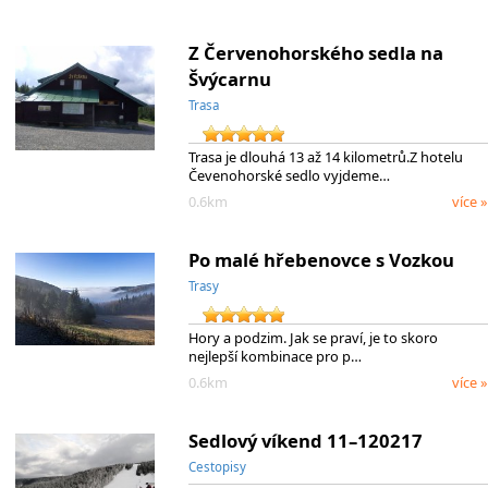
Z Červenohorského sedla na
Švýcarnu
Trasa
Trasa je dlouhá 13 až 14 kilometrů.Z hotelu
Čevenohorské sedlo vyjdeme…
0.6km
více »
Po malé hřebenovce s Vozkou
Trasy
Hory a podzim. Jak se praví, je to skoro
nejlepší kombinace pro p…
0.6km
více »
Sedlový víkend 11–120217
Cestopisy