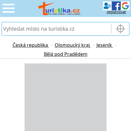
registrovat
CESTOVÁNÍ
›
SLUŽBY & DOPRAVA
›
Česká republika
Olomoucký kraj
Jeseník
>
>
>
Bělá pod Pradědem
PRO TURISTY
›
Loading...
MOJE TURISTIKA
›