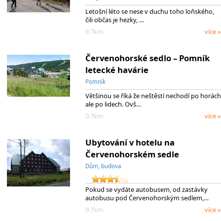
Letošní léto se nese v duchu toho loňského,
čili občas je hezky, …
0.7km
více »
Červenohorské sedlo – Pomník
letecké havárie
Pomník
Většinou se říká že neštěstí nechodí po horách
ale po lidech. Ovš…
0.7km
více »
Ubytování v hotelu na
Červenohorském sedle
Dům, budova
Pokud se vydáte autobusem, od zastávky
autobusu pod Červenohorským sedlem,…
0.7km
více »