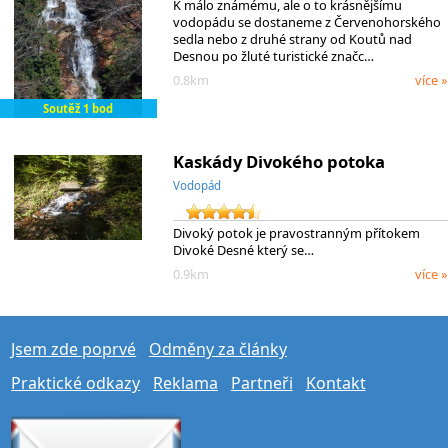
K málo známému, ale o to krásnějšímu
vodopádu se dostaneme z Červenohorského
sedla nebo z druhé strany od Koutů nad
Desnou po žluté turistické značc…
0.8km
více »
Soutěž 1 bod
Kaskády Divokého potoka
Vodopád
Divoký potok je pravostranným přítokem
Divoké Desné který se…
0.9km
více »
Jsem zde poprvé
Odměny za články
Praktické odkazy
Reklama
Partneři
Kontakt