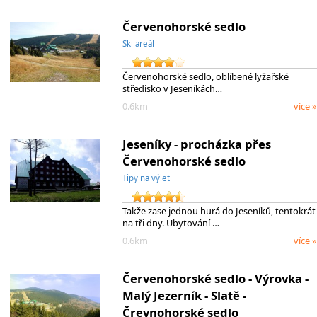
Červenohorské sedlo
Ski areál
Červenohorské sedlo, oblíbené lyžařské
středisko v Jeseníkách…
0.6km
více »
Jeseníky - procházka přes
Červenohorské sedlo
Tipy na výlet
Takže zase jednou hurá do Jeseníků, tentokrát
na tři dny. Ubytování …
0.6km
více »
Červenohorské sedlo - Výrovka -
Malý Jezerník - Slatě -
Črevnohorské sedlo