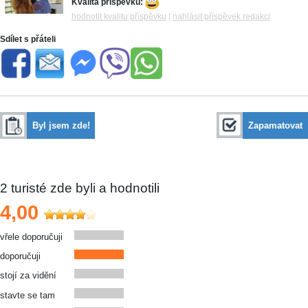
Kvalita příspěvku:
hodnotit kvalitu příspěvku
|
nahlásit příspěvek redakci
Sdílet s přáteli
Byl jsem zde!
Zapamatovat
2
turisté zde byli a hodnotili
4,00
vřele doporučuji
doporučuji
stojí za vidění
stavte se tam