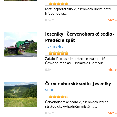
Mezi nejhezčí túry v Jeseníkách určitě patří
hřebenovka…
0.6km
více »
Jeseníky : Červenohorské sedlo -
Praděd a zpět
Tipy na výlet
Začalo léto a s ním prázdninová soutěž
Českého rozhlasu Ostrava a Olomouc…
0.6km
více »
Červenohorské sedlo, Jeseníky
Sedlo
Červenohorské sedlo v Jeseníkách leží na
strategicky výhodném místě na…
0.6km
více »