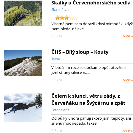
Skalky u Červenohorského sedla
Skalní útvar
Vlastně jsem sem dorazil kdysi mimoděk, když
jsem hledal nějaké…
0.5km
více »
ČHS – Bílý sloup – Kouty
Trasa
V letošním roce se dočkáme opět otevření
jižní strany silnice na…
0.5km
více »
Čelem k slunci, větru zády, z
Červeňáku na Švýcárnu a zpět
Fotogalerie
Od půlky února panují skoro jarní teploty, ani
sněhu moc nepadá, takže…
0.5km
více »