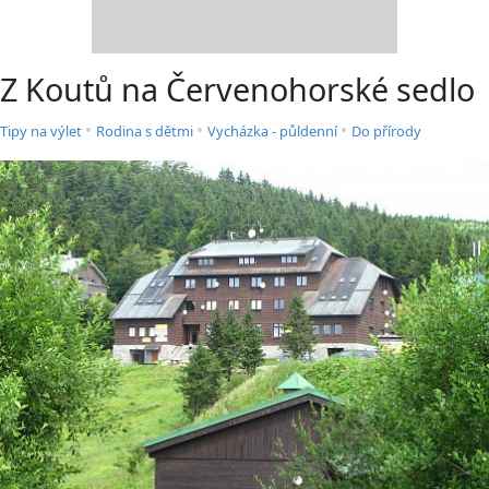
Z Koutů na Červenohorské sedlo
•
•
•
Tipy na výlet
Rodina s dětmi
Vycházka - půldenní
Do přírody