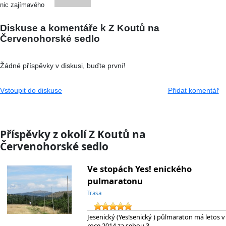
nic zajímavého
Diskuse a komentáře k Z Koutů na
Červenohorské sedlo
Žádné příspěvky v diskusi, buďte první!
Vstoupit do diskuse
Přidat komentář
Příspěvky z okolí Z Koutů na
Červenohorské sedlo
Ve stopách Yes! enického
pulmaratonu
Trasa
Jesenický (Yes!senický ) půlmaraton má letos v
roce 2014 za sebou 3.…