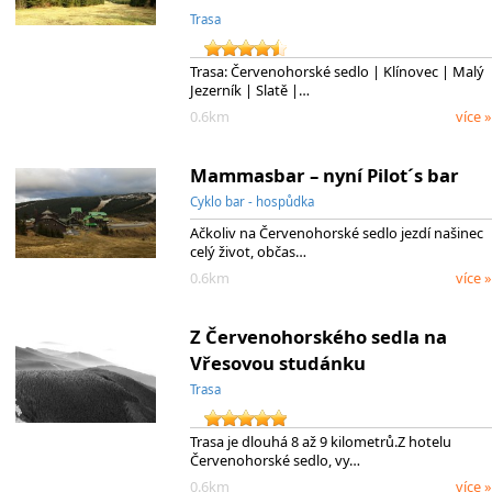
Trasa
Trasa: Červenohorské sedlo | Klínovec | Malý
Jezerník | Slatě |…
0.6km
více »
Mammasbar – nyní Pilot´s bar
Cyklo bar - hospůdka
Ačkoliv na Červenohorské sedlo jezdí našinec
celý život, občas…
0.6km
více »
Z Červenohorského sedla na
Vřesovou studánku
Trasa
Trasa je dlouhá 8 až 9 kilometrů.Z hotelu
Červenohorské sedlo, vy…
0.6km
více »