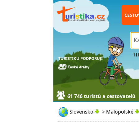
CESTO
TI
TURISTIKU PODPORUJÍ
61 746 turistů a cestovatelů
Slovensko
>
Malopolské