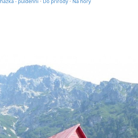
házka - půldenní
•
Do přírody
•
Na hory