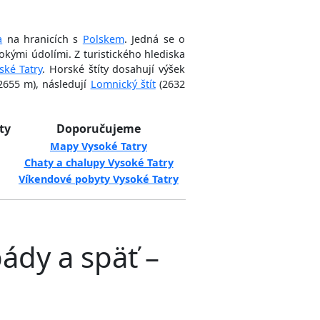
a
na hranicích s
Polskem
. Jedná se o
bokými údolími. Z turistického hlediska
ské Tatry
. Horské štíty dosahují výšek
2655 m), následují
Lomnický štít
(2632
ty
Doporučujeme
Mapy Vysoké Tatry
Chaty a chalupy Vysoké Tatry
Víkendové pobyty Vysoké Tatry
ády a späť –