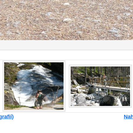
rafií)
Nah