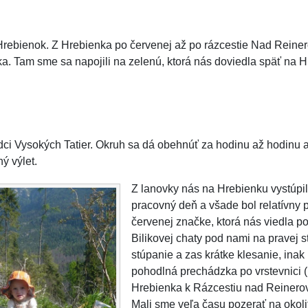
ebienok. Z Hrebienka po červenej až po rázcestie Nad Reinero
. Tam sme sa napojili na zelenú, ktorá nás doviedla späť na H
ci Vysokých Tatier. Okruh sa dá obehnúť za hodinu až hodinu a
ý výlet.
Z lanovky nás na Hrebienku vystúpilo
pracovný deň a všade bol relatívny 
červenej značke, ktorá nás viedla po
Bilikovej chaty pod nami na pravej s
stúpanie a zas krátke klesanie, inak
pohodlná prechádzka po vrstevnici 
Hrebienka k Rázcestiu nad Reinerovo
Mali sme veľa času pozerať na okolit