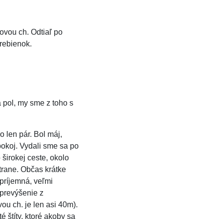
vou ch. Odtiaľ po
rebienok.
 pol, my sme z toho s
 len pár. Bol máj,
pokoj. Vydali sme sa po
 širokej ceste, okolo
trane. Občas krátke
 príjemná, veľmi
(prevýšenie z
u ch. je len asi 40m).
é štíty, ktoré akoby sa