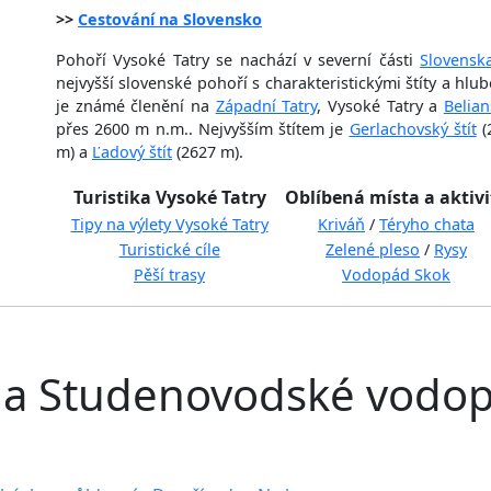
>>
Cestování na Slovensko
Pohoří Vysoké Tatry se nachází v severní části
Slovensk
nejvyšší slovenské pohoří s charakteristickými štíty a hlu
je známé členění na
Západní Tatry
, Vysoké Tatry a
Belian
přes 2600 m n.m.. Nejvyšším štítem je
Gerlachovský štít
(
m) a
Ľadový štít
(2627 m).
Turistika Vysoké Tatry
Oblíbená místa a aktivi
Tipy na výlety Vysoké Tatry
Kriváň
/
Téryho chata
Turistické cíle
Zelené pleso
/
Rysy
Pěší trasy
Vodopád Skok
na Studenovodské vodop