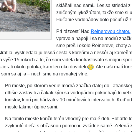
skláňali nad nami.. Les sa striedal 
zničeným lykožrútom, takže sme si uži
Hučanie vodopádov bolo počuť už z
Pri rázcestí Nad
Reinerovou chatou
vpravo a napojili sa na modrú značku
sme prešli okolo Reinerovej chaty a
stratila, vystriedala ju lesná cesta s koreňmi a neskôr aj kameň
po vyše 15 rokoch a to, čo som videla kontrastovalo s mojou sp
stierali okolo potoka, kam len oko dovidelo
. Ale naši malí turi
 som sa aj ja – nech sme na rovnakej vlne.
Pri moste, po ktorom vedie modrá značka ďalej do Tatransk
dlhšie zastavili a čakali kým sa vodopádmi pokochajú tri veľ
turistov, ktorí prichádzali v 10 minútových intervaloch. Keď odi
moste takmer úplne sami.
Na tomto mieste končil terén vhodný pre malé deti. Potiaľto to
zvyknuté dieťa s občasnou pomocou zvládne samé. Zelená z