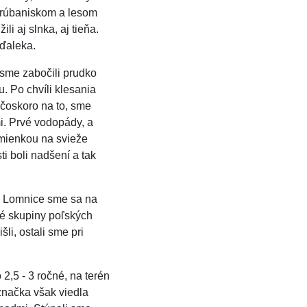
z rúbaniskom a lesom
li aj slnka, aj tieňa.
ďaleka.
sme zabočili prudko
. Po chvíli klesania
 čoskoro na to, sme
mi. Prvé vodopády, a
omienkou na svieže
sti boli nadšení a tak
ej Lomnice sme sa na
ké skupiny poľských
šli, ostali sme pri
 2,5 - 3 ročné, na terén
načka však viedla