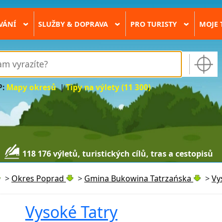
VÁNÍ
SLUŽBY & DOPRAVA
PRO TURISTY
MOJE 
›
›
›
P:
Mapy okresů
|
Tipy na výlety (11 300)
118 176 výletů, turistických cílů, tras a cestopisů
>
Okres Poprad
>
Gmina Bukowina Tatrzańska
>
Vy
Vysoké Tatry