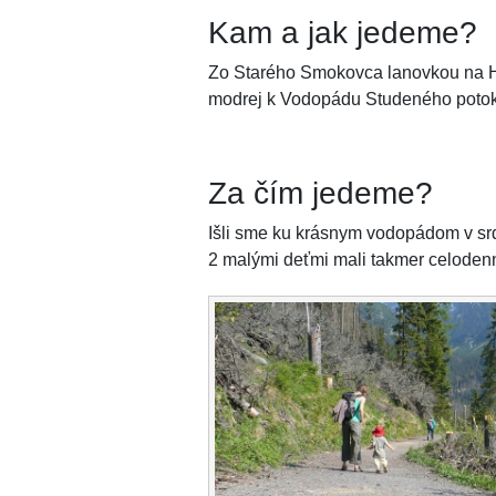
Kam a jak jedeme?
Zo Starého Smokovca lanovkou na Hr
modrej k Vodopádu Studeného potoka
Za čím jedeme?
Išli sme ku krásnym vodopádom v srd
2 malými deťmi mali takmer celodenn