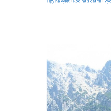
Tipy na výlet
•
Rodina s dětmi
•
Vyc