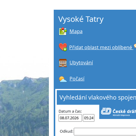
Vysoké Tatry
Mapa
Přidat oblast mezi oblíbené
Ubytování
Počasí
Vyhledání vlakového spojen
Datum a čas:
Odkud: