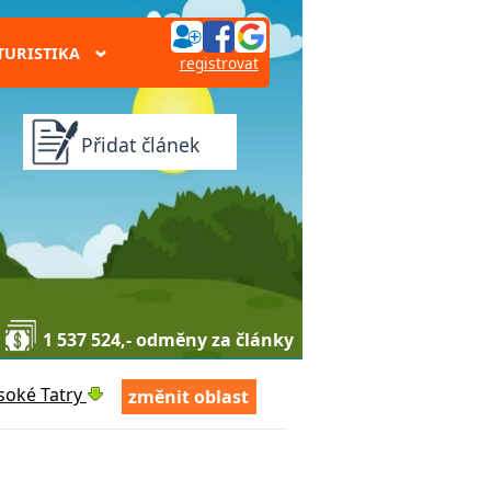
TURISTIKA
›
registrovat
Přidat článek
1 537 524,- odměny za články
soké Tatry
změnit oblast