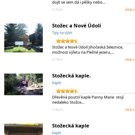
dojít se sem dá i pěšky nebo…
0.1km
více »
Stožec a Nové Údolí
Tipy na výlet
Stožec a Nové Údolí Jihočeská železnice,
možnost výletu na Plešné jezeru,…
0.1km
více »
Stožecká kaple.
Kaple
Dřevěná poutní kaple Panny Marie stojí
nedaleko Stožce…
1.4km
více »
Stožecká kaple
Kaple