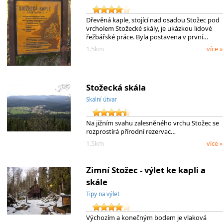
Dřevěná kaple, stojící nad osadou Stožec pod
vrcholem Stožecké skály, je ukázkou lidové
řežbářské práce. Byla postavena v první…
1.5km
více »
Stožecká skála
Skalní útvar
Na jižním svahu zalesněného vrchu Stožec se
rozprostírá přírodní rezervac…
1.5km
více »
Zimní Stožec - výlet ke kapli a
skále
Tipy na výlet
Výchozím a konečným bodem je vlaková