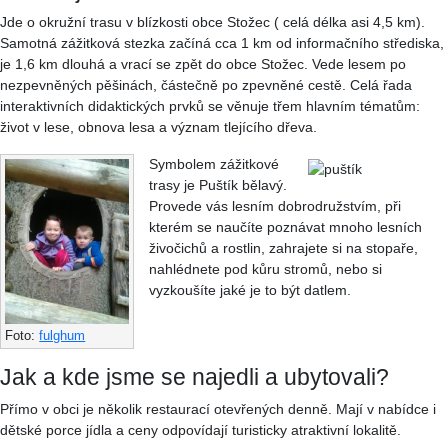
Jde o okružní trasu v blízkosti obce Stožec ( celá délka asi 4,5 km).
Samotná zážitková stezka začíná cca 1 km od informačního střediska,
je 1,6 km dlouhá a vrací se zpět do obce Stožec. Vede lesem po
nezpevněných pěšinách, částečně po zpevněné cestě. Celá řada
interaktivních didaktických prvků se věnuje třem hlavním tématům:
život v lese, obnova lesa a význam tlejícího dřeva.
Symbolem zážitkové
trasy je Puštík bělavý.
Provede vás lesním dobrodružstvím, při
kterém se naučíte poznávat mnoho lesních
živočichů a rostlin, zahrajete si na stopaře,
nahlédnete pod kůru stromů, nebo si
vyzkoušíte jaké je to být datlem.
Foto:
fulghum
Jak a kde jsme se najedli a ubytovali?
Přímo v obci je několik restaurací otevřených denně. Mají v nabídce i
dětské porce jídla a ceny odpovídají turisticky atraktivní lokalitě.