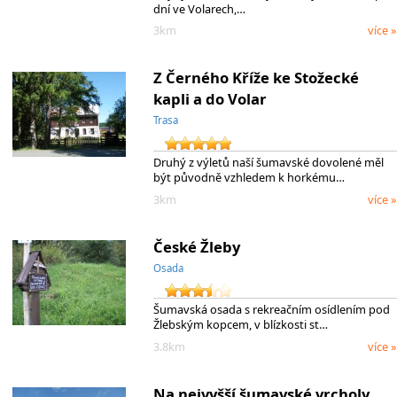
dní ve Volarech,…
3km
více »
Z Černého Kříže ke Stožecké
kapli a do Volar
Trasa
Druhý z výletů naší šumavské dovolené měl
být původně vzhledem k horkému…
3km
více »
České Žleby
Osada
Šumavská osada s rekreačním osídlením pod
Žlebským kopcem, v blízkosti st…
3.8km
více »
Na nejvyšší šumavské vrcholy