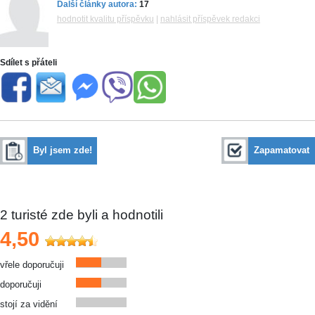
Další články autora:
17
hodnotit kvalitu příspěvku
|
nahlásit příspěvek redakci
Sdílet s přáteli
Byl jsem zde!
Zapamatovat
2
turisté zde byli a hodnotili
4,50
vřele doporučuji
doporučuji
stojí za vidění