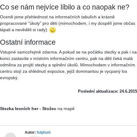
Co se nám nejvíce líbilo a co naopak ne?
Ocenili jsme přehlednost na informačních tabulích a krásně
propracované "úkoly" pro děti (mimochodem, i my dospělí jsme občas
tápali a nevěděli si rady).
Ostatní informace
Vstupné samozřejmě zdarma. A pokud se na počátku stezky a pak i na
konci zastavíte v místním informačním centru, pak na děti čeká malá
odměna za projití stezky a splnění úkolů. Mimochodem v informačním
centru stojí za shlédnutí expozice, jejíž dominantou je vycpaný los
evropský.
Poslední aktualizace: 24.6.2015
Stezka lesních her - Stožec
na mapě
Autor:
fulghum