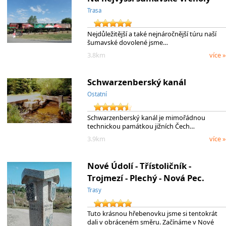
Trasa
Nejdůležitější a také nejnáročnější túru naší
šumavské dovolené jsme…
3.8km
více »
Schwarzenberský kanál
Ostatní
Schwarzenberský kanál je mimořádnou
technickou památkou jižních Čech…
3.9km
více »
Nové Údolí - Třístoličník -
Trojmezí - Plechý - Nová Pec.
Trasy
Tuto krásnou hřebenovku jsme si tentokrát
dali v obráceném směru. Začínáme v Nové