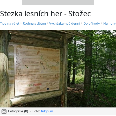
Stezka lesních her - Stožec
•
•
•
•
Tipy na výlet
Rodina s dětmi
Vycházka - půldenní
Do přírody
Na hory
Fotografie (8)
•
Foto:
fulghum