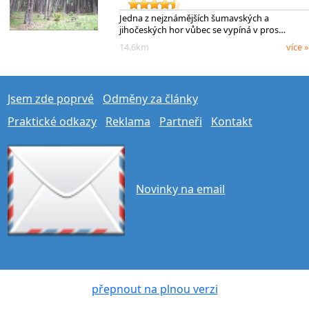
Jedna z nejznámějších šumavských a
jihočeských hor vůbec se vypíná v pros…
14.6km
více »
Jsem zde poprvé
Odměny za články
Praktické odkazy
Reklama
Partneři
Kontakt
Novinky na email
přepnout na plnou verzi