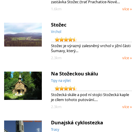
zastávka Stožec (trať Prachatice-Nové…
1.6km
více »
Stožec
Vrchol
Stožec je výrazný zalesněný vrchol v jižní části
Šumavy, který…
2.3km
více »
Na Stožeckou skálu
Tipy na výlet
Stožecká skále a pod ní stojíci Stožecká kaple
je cílem tohoto putování.…
2.3km
více »
Dunajská cyklostezka
Trasy