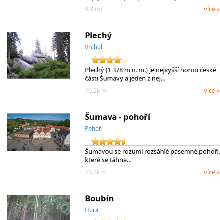
9.9km
více »
Plechý
Vrchol
Plechý (1 378 m n. m.) je nejvyšší horou české
části Šumavy a jeden z nej…
10.2km
více »
Šumava - pohoří
Pohoří
Šumavou se rozumí rozsáhlé pásemné pohoří,
které se táhne…
10.3km
více »
Boubín
Hora