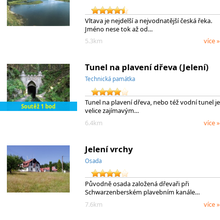
Vltava je nejdelší a nejvodnatější česká řeka.
Jméno nese tok až od…
5.3km
více »
Tunel na plavení dřeva (Jelení)
Technická památka
Tunel na plavení dřeva, nebo též vodní tunel je
Soutěž 1 bod
velice zajímavým…
6.4km
více »
Jelení vrchy
Osada
Původně osada založená dřevaři při
Schwarzenberském plavebním kanále…
7.6km
více »