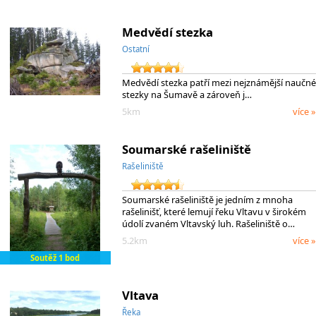
Medvědí stezka
Ostatní
Medvědí stezka patří mezi nejznámější naučné
stezky na Šumavě a zároveň j…
5km
více »
Soumarské rašeliniště
Rašeliniště
Soumarské rašeliniště je jedním z mnoha
rašelinišť, které lemují řeku Vltavu v širokém
údolí zvaném Vltavský luh. Rašeliniště o…
5.2km
více »
Soutěž 1 bod
Vltava
Řeka