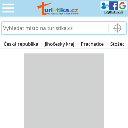
registrovat
CESTOVÁNÍ
›
SLUŽBY & DOPRAVA
›
Česká republika
Jihočeský kraj
Prachatice
Stožec
>
>
>
PRO TURISTY
Loading...
›
MOJE TURISTIKA
›