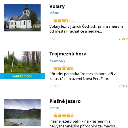
Volary
Město
Volary leží v Jižních Čechách, jižním směrem
od města Prachatice a nedale…
7.6km
více »
Trojmezná hora
Rezervace
Přírodní památka Trojmezná hora leží v
Soutěž 1 bod
katastrálním území Nová Pec. Zahrn…
8.2km
více »
Plešné jezero
Jezero
Plešné jezero patří k nejkrásnějším a
nejvýznamnějším přírodním zajímavos…