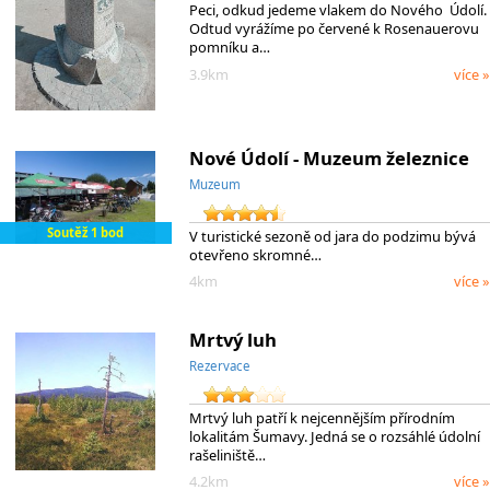
Peci, odkud jedeme vlakem do Nového Údolí.
Odtud vyrážíme po červené k Rosenauerovu
pomníku a…
3.9km
více »
Nové Údolí - Muzeum železnice
Muzeum
Soutěž 1 bod
V turistické sezoně od jara do podzimu bývá
otevřeno skromné…
4km
více »
Mrtvý luh
Rezervace
Mrtvý luh patří k nejcennějším přírodním
lokalitám Šumavy. Jedná se o rozsáhlé údolní
rašeliniště…
4.2km
více »