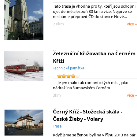
Tato trasa je vhodná pro ty, kteří jsou schopni
ujet denně alespoň 80 km a více. Nejprve se
necháme přepravit ČD do stanice Nové…
2.8km
více »
Železniční křižovatka na Černém
Kříži
Technická památka
Je jen málo tak romantických míst, jako
nádraží na šumavském Černém…
3km
více »
Černý Kříž - Stožecká skála -
České Žleby - Volary
Trasa
Když jsme se ženou byli na v říjnu 2013 na pár