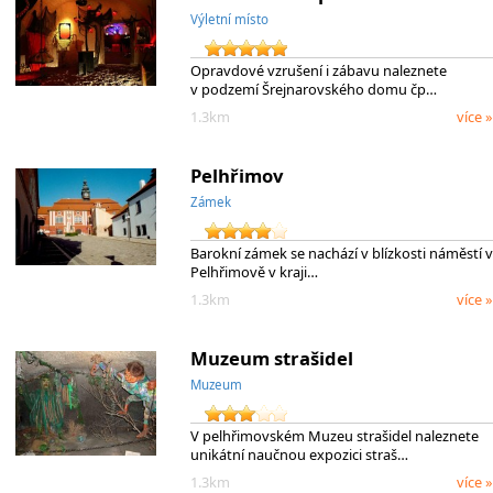
Výletní místo
Opravdové vzrušení i zábavu naleznete
v podzemí Šrejnarovského domu čp…
1.3km
více »
Pelhřimov
Zámek
Barokní zámek se nachází v blízkosti náměstí v
Pelhřimově v kraji…
1.3km
více »
Muzeum strašidel
Muzeum
V pelhřimovském Muzeu strašidel naleznete
unikátní naučnou expozici straš…
1.3km
více »