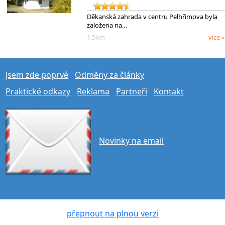
Děkanská zahrada v centru Pelhřimova byla
založena na…
1.5km
více »
Jsem zde poprvé
Odměny za články
Praktické odkazy
Reklama
Partneři
Kontakt
Novinky na email
přepnout na plnou verzi