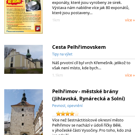
exponáty, které jsou vyrobeny ze sirek.
Výstava nám nabídne více jak 80 exponátů,
které jsou postaveny…
1km
více »
Cesta Pelhřimovskem
Tipy na výlet
Náš prvotní cíl byl vrch Křemešník. jelikož to
však není místo, kde bych…
1.1km
více »
Pelhřimov - městské brány
(Jihlavská, Rynárecká a Solní)
Pevnost, opevnění
Více než šestnáctitisícové okresní město
Pelhřimov se nachází v údolí říčky Bělé,
v jihočeské části Vysočiny. Pro toho, kdo zná