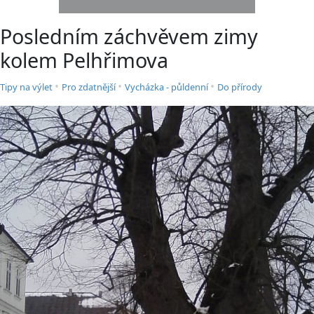
Posledním záchvěvem zimy
kolem Pelhřimova
•
•
•
Tipy na výlet
Pro zdatnější
Vycházka - půldenní
Do přírody