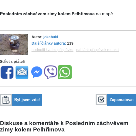
Posledním záchvěvem zimy kolem Pelhřimova
na mapě
Autor:
jokabuki
Další články autora:
139
hodnotit kvalitu příspěvku
|
nahlásit příspěvek redakci
Sdílet s přáteli
Byl jsem zde!
Zapamatovat
Diskuse a komentáře k Posledním záchvěvem
zimy kolem Pelhřimova