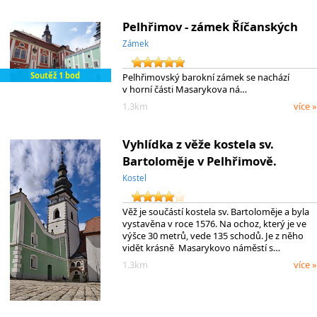
Pelhřimov - zámek Říčanských
Zámek
Soutěž 1 bod
Pelhřimovský barokní zámek se nachází
v horní části Masarykova ná…
1.3km
více »
Vyhlídka z věže kostela sv.
Bartoloměje v Pelhřimově.
Kostel
Věž je součástí kostela sv. Bartoloměje a byla
vystavěna v roce 1576. Na ochoz, který je ve
výšce 30 metrů, vede 135 schodů. Je z něho
vidět krásně Masarykovo náměstí s…
1.3km
více »