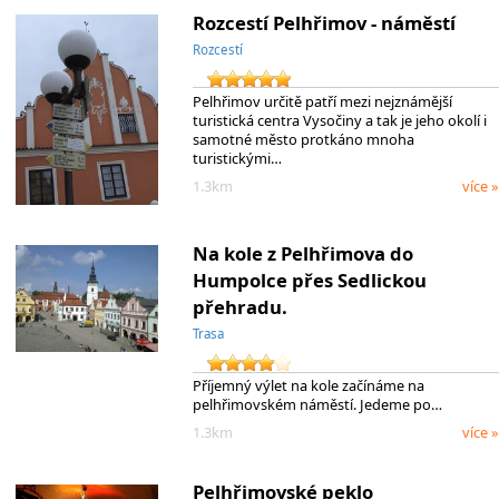
Rozcestí Pelhřimov - náměstí
Rozcestí
Pelhřimov určitě patří mezi nejznámější
turistická centra Vysočiny a tak je jeho okolí i
samotné město protkáno mnoha
turistickými…
1.3km
více »
Na kole z Pelhřimova do
Humpolce přes Sedlickou
přehradu.
Trasa
Příjemný výlet na kole začínáme na
pelhřimovském náměstí. Jedeme po…
1.3km
více »
Pelhřimovské peklo