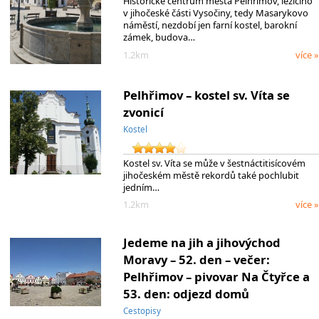
Historické centrum města Pelhřimov, ležícího
v jihočeské části Vysočiny, tedy Masarykovo
náměstí, nezdobí jen farní kostel, barokní
zámek, budova…
1.2km
více »
Pelhřimov – kostel sv. Víta se
zvonicí
Kostel
Kostel sv. Víta se může v šestnáctitisícovém
jihočeském městě rekordů také pochlubit
jedním…
1.2km
více »
Jedeme na jih a jihovýchod
Moravy – 52. den – večer:
Pelhřimov – pivovar Na Čtyřce a
53. den: odjezd domů
Cestopisy