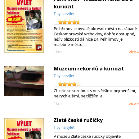
kuriozit
Tipy na výlet
Pelhřimov je bývalé okresní město na západě
Českomoravské vrchoviny, dobře dostupné,
leží v blízkosti dálnice D1 Pelhřimov je
malebné město,…
1km
více »
Muzeum rekordů a kuriozit
Tipy na výlet
Chcete se seznámit s největšími, nejmenšími,
nejrychlejšími, nejtěžšími a…
1km
více »
Zlaté české ručičky
Tipy na výlet
V muzeu Zlaté české ručičky objevíte