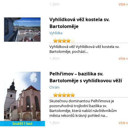
1.2km
více »
Vyhlídková věž kostela sv.
Bartoloměje
Vyhlídka
Vyhlídková věž Vyhlídková věž kostela sv.
Bartoloměje, pochází…
1.3km
více »
Pelhřimov – bazilika sv.
Bartoloměje s vyhlídkovou věží
Chrám
Skutečnou dominantou Pelhřimova je
pozoruhodná trojlodní bazilika sv.
Bartoloměje, která nabízí návštěvníkům
města rekordů krásný pohled na…
1.3km
více »
Soutěž 1 bod