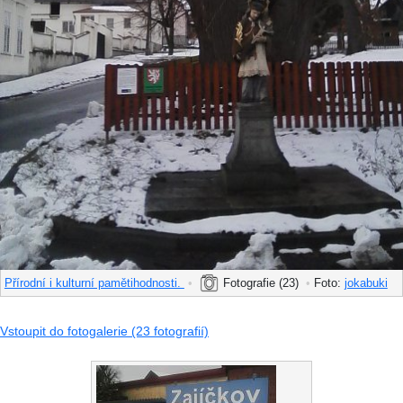
Přírodní i kulturní pamětihodnosti.
•
Fotografie (23)
•
Foto:
jokabuki
Vstoupit do fotogalerie (23 fotografií)