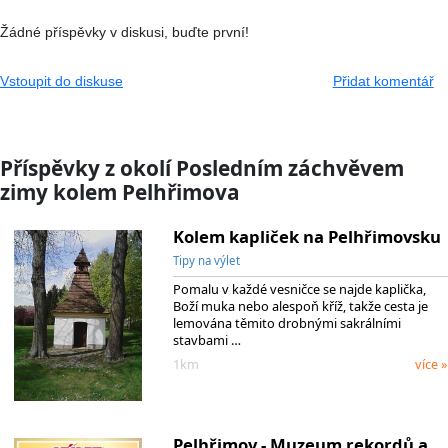
Žádné příspěvky v diskusi, buďte první!
Vstoupit do diskuse
Přidat komentář
Příspěvky z okolí Posledním záchvěvem
zimy kolem Pelhřimova
Kolem kapliček na Pelhřimovsku
Tipy na výlet
Pomalu v každé vesničce se najde kaplička,
Boží muka nebo alespoň kříž, takže cesta je
lemována těmito drobnými sakrálními
stavbami …
1km
více »
Pelhřimov - Muzeum rekordů a