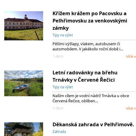
Křížem krážem po Pacovsku a
Pelhřimovsku za venkovskými
zámky
Tipy na výlet
Pěšími výšlapy, vlakem, autobusem či
automobilem. V jakékoliv roční době i…
1.4km
více »
Letní radovánky na břehu
Trnávky v Červené Řečici
Tipy na výlet
Naším cílem je vodní nádrž Trnávka u obce
Červená Řečice, oblíben…
1.5km
více »
Děkanská zahrada v Pelhřimově.
Zahrada