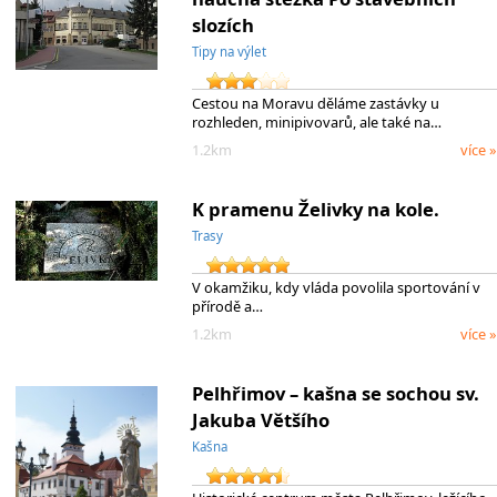
slozích
Tipy na výlet
Cestou na Moravu děláme zastávky u
rozhleden, minipivovarů, ale také na…
1.2km
více »
K pramenu Želivky na kole.
Trasy
V okamžiku, kdy vláda povolila sportování v
přírodě a…
1.2km
více »
Pelhřimov – kašna se sochou sv.
Jakuba Většího
Kašna