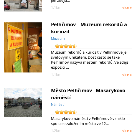
jen zdejší…
1.1km
více »
Pelhřimov – Muzeum rekordů a
kuriozit
Muzeum
Muzeum rekordů a kuriozit v Pelhřimově je
světovým unikátem. Dost často se také
Pelhřimov nazývá městem rekordů. Ve zdejší
expozici …
1.1km
více »
Město Pelhřimov - Masarykovo
náměstí
Náměstí
Masarykovo náměstí v Pelhřimově vzniklo
spolu se založením města ve 12…
1.2km
více »