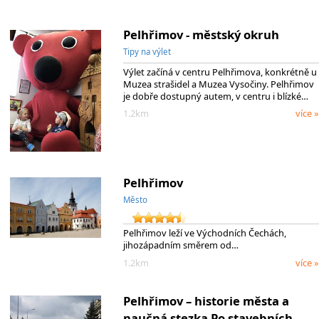
Pelhřimov - městský okruh
Tipy na výlet
Výlet začíná v centru Pelhřimova, konkrétně u
Muzea strašidel a Muzea Vysočiny. Pelhřimov
je dobře dostupný autem, v centru i blízké…
1.2km
více »
Pelhřimov
Město
Pelhřimov leží ve Východních Čechách,
jihozápadním směrem od…
1.2km
více »
Pelhřimov – historie města a
naučná stezka Po stavebních