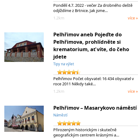
Pondělí 4.7. 2022 - večer Za drobného deště
odjíždíme z Brtnice. Jak jsme…
1.2km
více »
Pelhřimov aneb Pojeďte do
Pelhřimova, prohlídněte si
krematorium, ať víte, do čeho
jdete
Tipy na výlet
Pelhřimov Počet obyvatel: 16 434 obyvatel v
roce 2011 Někdy také…
1.2km
více »
Pelhřimov – Masarykovo náměstí
Náměstí
Přirozeným historickým i skutečně
geografickým centrem krásnými a…