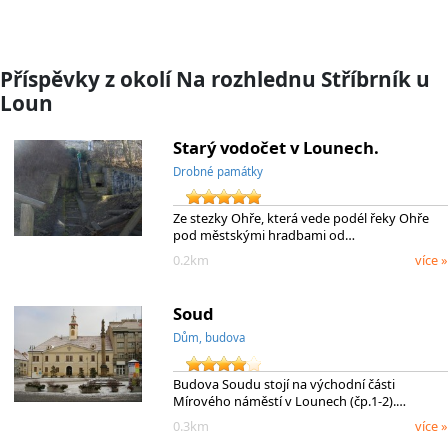
Příspěvky z okolí Na rozhlednu Stříbrník u
Loun
Starý vodočet v Lounech.
Drobné památky
Ze stezky Ohře, která vede podél řeky Ohře
pod městskými hradbami od…
0.2km
více »
Soud
Dům, budova
Budova Soudu stojí na východní části
Mírového náměstí v Lounech (čp.1-2).…
0.3km
více »