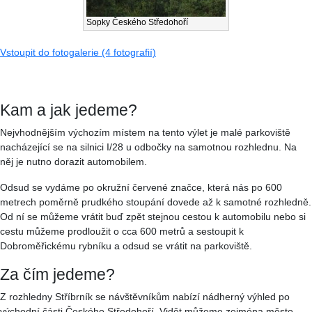
Sopky Českého Středohoří
Vstoupit do fotogalerie (4 fotografií)
Kam a jak jedeme?
Nejvhodnějším výchozím místem na tento výlet je malé parkoviště
nacházející se na silnici I/28 u odbočky na samotnou rozhlednu. Na
něj je nutno dorazit automobilem.
Odsud se vydáme po okružní červené značce, která nás po 600
metrech poměrně prudkého stoupání dovede až k samotné rozhledně.
Od ní se můžeme vrátit buď zpět stejnou cestou k automobilu nebo si
cestu můžeme prodloužit o cca 600 metrů a sestoupit k
Dobroměřickému rybníku a odsud se vrátit na parkoviště.
Za čím jedeme?
Z rozhledny Stříbrník se návštěvníkům nabízí nádherný výhled po
východní části Českého Středohoří. Vidět můžeme zejména město