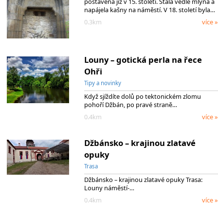
postavena již v 15. století. Stála vedle mlýna a
napájela kašny na náměstí. V 18. století byla…
0.3km
více »
Louny – gotická perla na řece
Ohři
Tipy a novinky
Když sjíždíte dolů po tektonickém zlomu
pohoří Džbán, po pravé straně…
0.4km
více »
Džbánsko – krajinou zlatavé
opuky
Trasa
Džbánsko – krajinou zlatavé opuky Trasa:
Louny náměstí-…
0.4km
více »