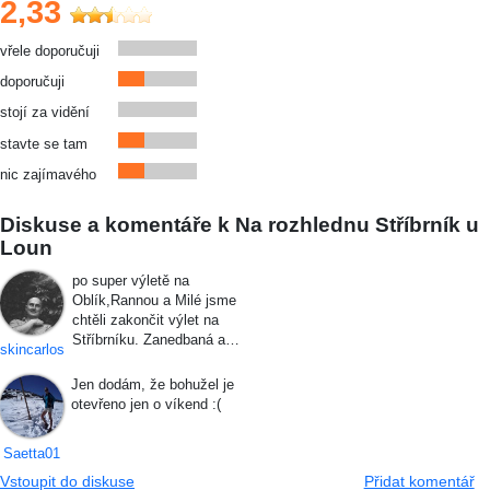
2,33
vřele doporučuji
doporučuji
stojí za vidění
stavte se tam
nic zajímavého
Diskuse a komentáře k Na rozhlednu Stříbrník u
Loun
po super výletě na
Oblík,Rannou a Milé jsme
chtěli zakončit výlet na
Stříbrníku. Zanedbaná a…
skincarlos
Jen dodám, že bohužel je
otevřeno jen o víkend :(
Saetta01
Vstoupit do diskuse
Přidat komentář