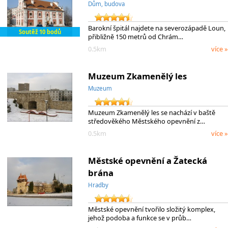
Dům, budova
Barokní špitál najdete na severozápadě Loun,
Soutěž 10 bodů
přibližně 150 metrů od Chrám…
0.5km
více »
Muzeum Zkamenělý les
Muzeum
Muzeum Zkamenělý les se nachází v baště
středověkého Městského opevnění z…
0.5km
více »
Městské opevnění a Žatecká
brána
Hradby
Městské opevnění tvořilo složitý komplex,
jehož podoba a funkce se v průb…