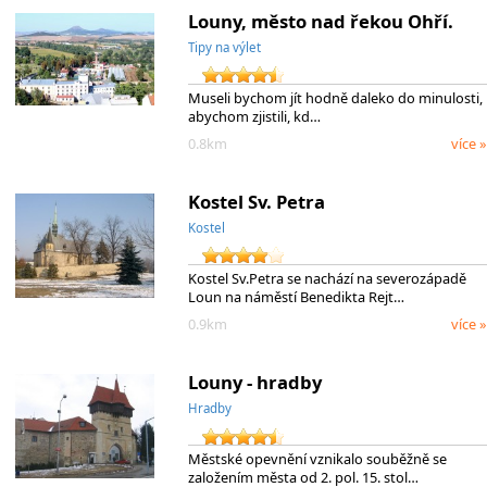
Louny, město nad řekou Ohří.
Tipy na výlet
Museli bychom jít hodně daleko do minulosti,
abychom zjistili, kd…
0.8km
více »
Kostel Sv. Petra
Kostel
Kostel Sv.Petra se nachází na severozápadě
Loun na náměstí Benedikta Rejt…
0.9km
více »
Louny - hradby
Hradby
Městské opevnění vznikalo souběžně se
založením města od 2. pol. 15. stol…