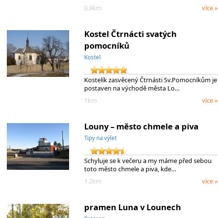
0.9km
více »
Kostel Čtrnácti svatých
pomocníků
Kostel
Kostelík zasvěcený Čtrnásti Sv.Pomocníkům je
postaven na východě města Lo…
1km
více »
Louny – město chmele a piva
Tipy na výlet
Schyluje se k večeru a my máme před sebou
toto město chmele a piva, kde…
1.2km
více »
pramen Luna v Lounech