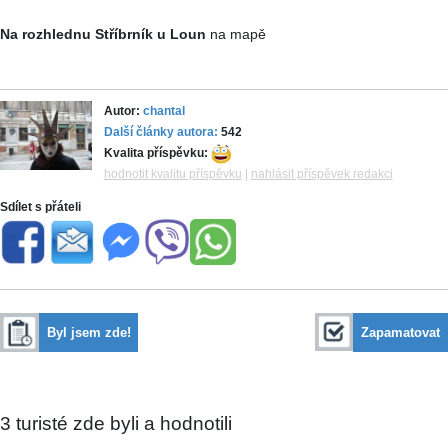
Na rozhlednu Stříbrník u Loun
na mapě
Autor:
chantal
Další články autora:
542
Kvalita příspěvku:
hodnotit kvalitu příspěvku
|
nahlásit příspěvek redakci
Sdílet s přáteli
Byl jsem zde!
Zapamatovat
3
turisté zde byli a hodnotili