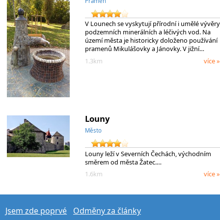
Pramen
V Lounech se vyskytují přírodní i umělé vývěry
podzemních minerálních a léčivých vod. Na
území města je historicky doloženo používání
pramenů Mikulášovky a Jánovky. V jižní…
1.3km
více »
Louny
Město
Louny leží v Severních Čechách, východním
směrem od města Žatec.…
1.6km
více »
Jsem zde poprvé
Odměny za články