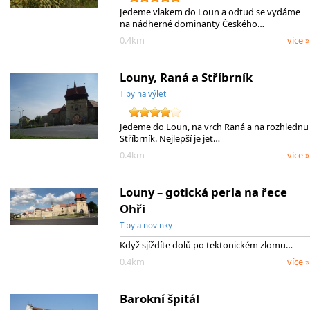
Jedeme vlakem do Loun a odtud se vydáme
na nádherné dominanty Českého…
0.4km
více »
Louny, Raná a Stříbrník
Tipy na výlet
Jedeme do Loun, na vrch Raná a na rozhlednu
Stříbrník. Nejlepší je jet…
0.4km
více »
Louny – gotická perla na řece
Ohři
Tipy a novinky
Když sjíždíte dolů po tektonickém zlomu…
0.4km
více »
Barokní špitál