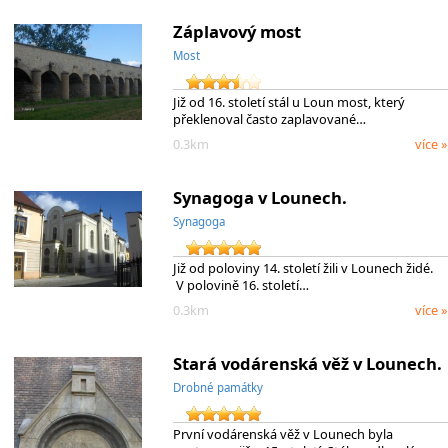
Záplavový most
Most
Již od 16. století stál u Loun most, který
překlenoval často zaplavované…
0.3km
více »
Synagoga v Lounech.
Synagoga
Již od poloviny 14. století žili v Lounech židé.
V polovině 16. století…
0.3km
více »
Stará vodárenská věž v Lounech.
Drobné památky
První vodárenská věž v Lounech byla