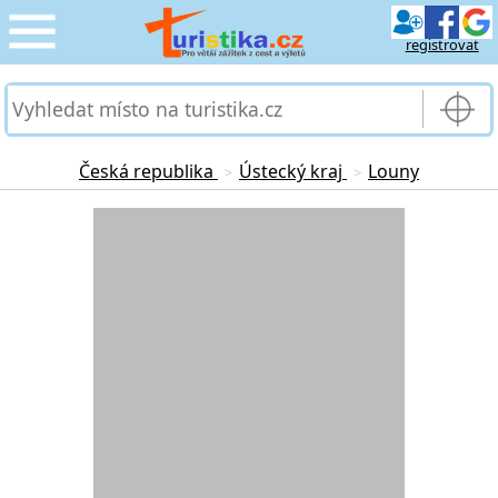
registrovat
CESTOVÁNÍ
›
SLUŽBY & DOPRAVA
›
Česká republika
Ústecký kraj
Louny
>
>
PRO TURISTY
Loading...
›
MOJE TURISTIKA
›