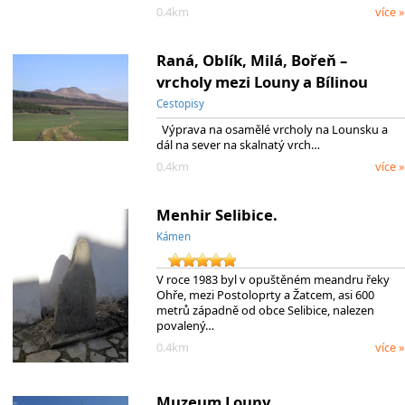
0.4km
více »
Raná, Oblík, Milá, Bořeň –
vrcholy mezi Louny a Bílinou
Cestopisy
Výprava na osamělé vrcholy na Lounsku a
dál na sever na skalnatý vrch…
0.4km
více »
Menhir Selibice.
Kámen
V roce 1983 byl v opuštěném meandru řeky
Ohře, mezi Postoloprty a Žatcem, asi 600
metrů západně od obce Selibice, nalezen
povalený…
0.4km
více »
Muzeum Louny.