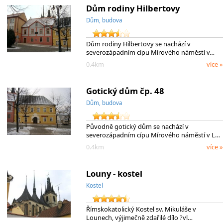
Dům rodiny Hilbertovy
Dům, budova
Dům rodiny Hilbertovy se nachází v
severozápadním cípu Mírového náměstí v…
0.4km
více »
Gotický dům čp. 48
Dům, budova
Původně gotický dům se nachází v
severozápadním cípu Mírového náměstí v L…
0.4km
více »
Louny - kostel
Kostel
Římskokatolický Kostel sv. Mikuláše v
Lounech, výjimečně zdařilé dílo ?vl…