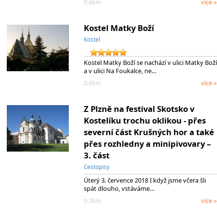
0.6km
více »
Kostel Matky Boží
Kostel
Kostel Matky Boží se nachází v ulici Matky Boží
a v ulici Na Foukalce, ne…
0.6km
více »
Z Plzně na festival Skotsko v
Kostelíku trochu oklikou - přes
severní část Krušných hor a také
přes rozhledny a minipivovary –
3. část
Cestopisy
Úterý 3. července 2018 I když jsme včera šli
spát dlouho, vstáváme…
0.7km
více »