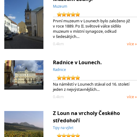
Muzeum
První muzeum v Lounech bylo založeno již
v roce 1889. Po II. světové válce sídlilo
muzeum v místní synagoze, odkud
v šedesátých…
0.4km
více »
Radnice v Lounech.
Radnice
Na náměstí v Lounech stával od 16. století
jeden z nejvýstavnějších…
0.4km
více »
Z Loun na vrcholy Českého
středohoří
Tipy na výlet