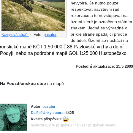
nevybírá. Je nutno pouze
respektovat návštěvní řád
rezervace a to nevstupovat na
území které je označeno státním
znakem. Jedná se výhradně o
příkré stráně spadající prudce
Kavylová stráň
•
Foto:
pasatur
do údolí. Území se nachází na
uristické mapě KČT 1:50 000 č.88 Pavlovské vrchy a dolní
t
Podyjí, nebo na podrobné mapě GOL 1:25 000 Hustopečsko.
Poslední aktualizace: 15.5.2009
Na Pouzdřanskou step
na mapě
Autor:
pasatur
Další články autora:
4425
Kvalita příspěvku:
hodnotit kvalitu příspěvku
|
nahlásit příspěvek redakci