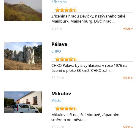
Zřícenina
Zřícenina hradu Děvičky, nazývaného také
Maidburk, Maidenburg, Dívčí hrad…
8.8km
více »
Pálava
CHKO
CHKO Pálava byla vyhlášena v roce 1976 na
území o ploše 83 km2. CHKO zahr…
12.2km
více »
Mikulov
Město
Mikulov leží na Jižní Moravě, západním
směrem od města…
15.7km
více »