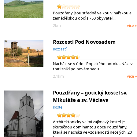
Pouzdřany jsou středně velkou vinařskou a
zemědělskou obcí s 750 obyvatel…
2km
více »
Rozcestí Pod Novosadem
Rozcestí
Nachází se v údolí Popického potoka. Název
trati znikl po novém sadu…
2.1km
více »
Pouzdřany – gotický kostel sv.
Mikuláše a sv. Václava
Kostel
Architektonicky velmi zajímavý kostel je
skutečnou dominantou obce Pouzdřany,
která se nachází ve vzdálenosti necelých 20