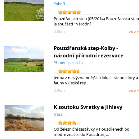
Pohoří
Pouzdřanská step (05/2014) Pouzdřanská step
je součástí "Národní …
0.6km
více »
Pouzdřanská step-Kolby -
národní přírodní rezervace
Přírodní památka
Jedna z nejvýznamnějších lokalit stepní flóry a
fauny v České rep…
0.9km
více »
K soutoku Svratky a Jihlavy
Trasa
Od železniční zastávky v Pouzdřenech po
modré značce do Pouzdřan, …