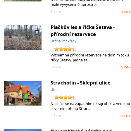
malé vyvýšenině uprostře…
3.2km
více »
Plačkův les a říčka Šatava -
přírodní rezervace
Bažina, mokřady
Významná přírodní rezervace na dolním toku
říčky Šatavy. Jedná se…
3.4km
více »
Strachotín - Sklepní ulice
Ulice
Nachází se na západním okraji obce a vede po
severním břehu Strac…
4.5km
více »