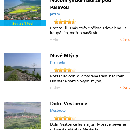
Novomlýnské nádrže pod
Pálavou
Jezero
Soutěž 1 bod
Chcete - li u nás strávit pěknou dovolenou s
koupáním, možno navštívit…
5.5km
více »
Nové Mlýny
Přehrada
Rozsáhlé vodní dílo tvořené třemi nádržemi.
Umístěné mezi Novými mýny,…
6.2km
více »
Dolní Věstonice
Městečko
Dolní Věstonice leží na Jižní Moravě, severně
od města Mikulov. Městečko …