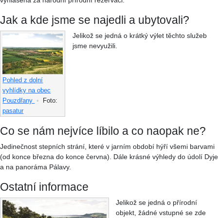
vyhlášena za národní přírodní rezervaci.
Jak a kde jsme se najedli a ubytovali?
Jelikož se jedná o krátký výlet těchto služeb
jsme nevyužili.
Pohled z dolní
vyhlídky na obec
Pouzdřany
•
Foto:
pasatur
Co se nám nejvíce líbilo a co naopak ne?
Jedinečnost stepních strání, které v jarním období hýří všemi barvami
(od konce března do konce června). Dále krásné výhledy do údolí Dyje
a na panoráma Pálavy.
Ostatní informace
Jelikož se jedná o přírodní
objekt, žádné vstupné se zde