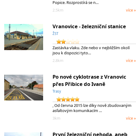
Popice. Rozprostírá se n…
2.5km
více »
Vranovice - železniční stanice
ŽST
Zastávka vlaku. Zde nebo v nejbližším okolí
jsou k dispozici tyto…
2.8km
více »
Po nové cyklotrase z Vranovic
přes Přibice do Ivaně
Trasy
, Od června 2015 lze díky nově zbudovaným
asfaltovým komunikacím …
3km
více »
První železniční nehoda, aneb