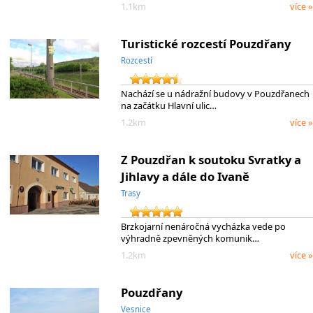
1.1km
více »
Turistické rozcestí Pouzdřany
Rozcestí
Nachází se u nádražní budovy v Pouzdřanech
na začátku Hlavní ulic…
1.2km
více »
Z Pouzdřan k soutoku Svratky a
Jihlavy a dále do Ivaně
Trasy
Brzkojarní nenáročná vycházka vede po
výhradně zpevněných komunik…
1.2km
více »
Pouzdřany
Vesnice