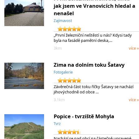
jak jsem ve Vranovicích hledal a
nenašel
Zajímavost
„První železniční neštěstí u nás? Kdysi tady
byla na fasádě pamětní deska,…
3km
více »
Zima na dolním toku Šatavy
Fotogalerie
Závěrečná část toku říčky Šatavy se nachází
jihovýchodně od obce …
3.1km
více »
Popice - tvrziště Mohyla
Tvrz
Nachází se nad obcí na částečně upravené