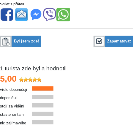
Sdílet s přáteli
Byl jsem zde!
Zapamatovat
1
turista zde byl a hodnotil
5,00
vřele doporučuji
doporučuji
stojí za vidění
stavte se tam
nic zajímavého