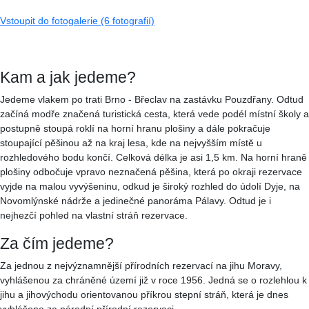
Vstoupit do fotogalerie (6 fotografií)
Kam a jak jedeme?
Jedeme vlakem po trati Brno - Břeclav na zastávku Pouzdřany. Odtud
začíná modře značená turistická cesta, která vede podél místní školy a
postupně stoupá roklí na horní hranu plošiny a dále pokračuje
stoupající pěšinou až na kraj lesa, kde na nejvyšším místě u
rozhledového bodu končí. Celková délka je asi 1,5 km. Na horní hraně
plošiny odbočuje vpravo neznačená pěšina, která po okraji rezervace
vyjde na malou vyvýšeninu, odkud je široký rozhled do údolí Dyje, na
Novomlýnské nádrže a jedinečné panoráma Pálavy. Odtud je i
nejhezčí pohled na vlastní stráň rezervace.
Za čím jedeme?
Za jednou z nejvýznamnější přírodních rezervací na jihu Moravy,
vyhlášenou za chráněné území již v roce 1956. Jedná se o rozlehlou k
jihu a jihovýchodu orientovanou příkrou stepní stráň, která je dnes