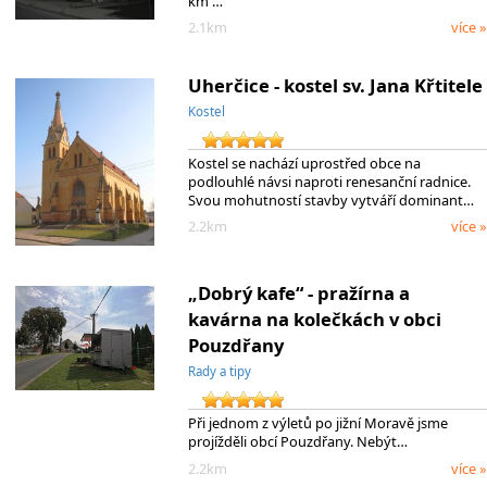
km …
2.1km
více »
Uherčice - kostel sv. Jana Křtitele
Kostel
Kostel se nachází uprostřed obce na
podlouhlé návsi naproti renesanční radnice.
Svou mohutností stavby vytváří dominant…
2.2km
více »
„Dobrý kafe“ - pražírna a
kavárna na kolečkách v obci
Pouzdřany
Rady a tipy
Při jednom z výletů po jižní Moravě jsme
projížděli obcí Pouzdřany. Nebýt…
2.2km
více »