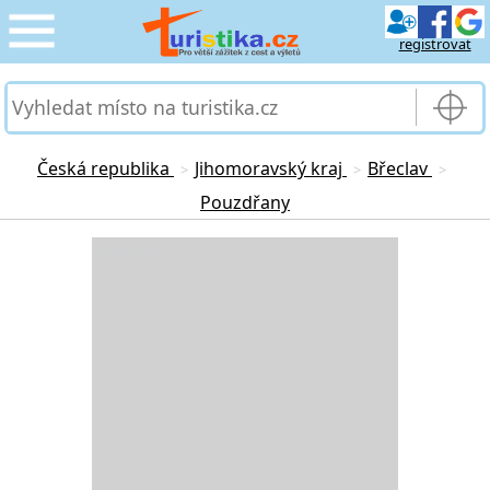
registrovat
CESTOVÁNÍ
›
SLUŽBY & DOPRAVA
›
Česká republika
Jihomoravský kraj
Břeclav
>
>
>
Pouzdřany
PRO TURISTY
›
Loading...
MOJE TURISTIKA
›