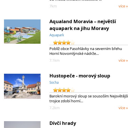
7km
více »
Aqualand Moravia – největší
aquapark na jihu Moravy
Aquapark
Poblíž obce Pasohlávky na severním břehu
Horní Novomlýnské nádrže…
7.1km
více »
Hustopeče - morový sloup
Socha
Barokní morový sloup se sousoším Nejsvětější
trojice zdobí horní…
7.2km
více »
Dívčí hrady