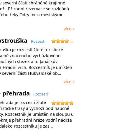
v severní části chráněné krajinné
dří. Přírodní rezervace se rozkládá
řehu řeky Odry mezi městskými
více »
Bystrouška
Rozcestí
ouška je rozcestí žluté turistické
rveně značeného vycházkového
aučných stezek a to Janáčkův
a Hradní vrch. Rozcestník je umístěn
v severní části Hukvaldské ob…
více »
- přehrada
Rozcestí
ehrada je rozcestí žluté
istické trasy a výchozí bod naučné
y. Rozcestník je umístěn na sloupu u
okraje přehradní hráze vodní nádrže
daleko rozcestníku je zas…