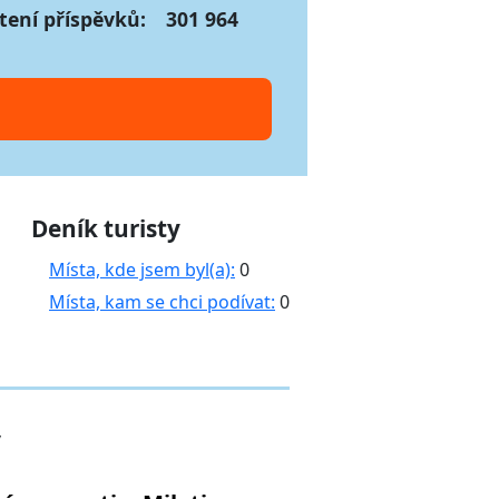
tení příspěvků:
301 964
Deník turisty
Místa, kde jsem byl(a):
0
Místa, kam se chci podívat:
0
y