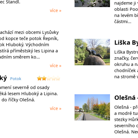
ec Štandl.
najdeme ji 
oblasti Poo
více »
na levém b
částmi…
achází mezi obcemi Lysůvky
 od kopce teče potok Řepník,
Liška 
otok Hluboký. Východním
írá příměstský les Lipina a
Liška Bystr
padním směrem ko…
značky, če
okruhu a n
více »
chodníček 
oký
na stromě 
Potok
amení severně od osady
éká lesem Hluboký a Lipina.
Olešná 
á do říčky Olešná.
Olešná - př
více »
a modré tur
stezky Hůrk
severního 
Olešná. Ne