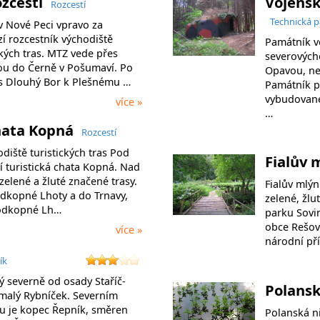
ozcestí
Vojensk
Rozcestí
Technická 
v Nové Peci vpravo za
í rozcestník východiště
Památník 
kých tras. MTZ vede přes
severových
ou do Černě v Pošumaví. Po
Opavou, ned
řes Dlouhý Bor k Plešnému …
Památník p
vybudované
více »
…
chata Kopná
Rozcestí
diště turistických tras Pod
Fialův 
 turistická chata Kopná. Nad
 zelené a žluté značené trasy.
Fialův mlýn 
dkopné Lhoty a do Trnavy,
zelené, žlu
Podkopné Lh…
parku Sovi
obce Rešov.
více »
národní př
ík
 severně od osady Staříč-
Polans
malý Rybníček. Severním
u je kopec Řepník, směren
Polanská ni