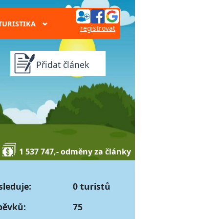
TURISTIKA
›
registrovat
Přidat článek
1 537 747,- odměny za články
sleduje:
0 turistů
pěvků:
75