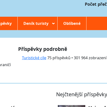
Počet přeč
spěvky
Deník turisty
Oblíbené
›
Příspěvky podrobně
Turistické cíle
75 příspěvků • 301 964 zobrazení
hraničí
Nejčtenější příspěvk