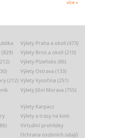
více »
ublika
Výlety Praha a okolí (473)
 (829)
Výlety Brno a okolí (210)
(212)
Výlety Plzeňsko (86)
30)
Výlety Ostrava (133)
ory (212)
Výlety Vysočina (251)
eník
Výlety Jižní Morava (755)
Výlety Karpacz
ry
Výlety a trasy na kolo
86)
Virtuální prohlídky
Ochrana osobních údajů