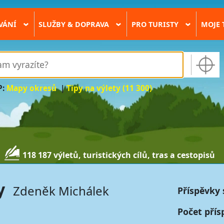
VÁNÍ
SLUŽBY & DOPRAVA
PRO TURISTY
MOJE 
›
›
›
P:
Mapy okresů
|
Tipy na výlety (11 300)
118 187 výletů, turistických cílů, tras a cestopisů
y
Zdeněk Michálek
Příspěvky 
Počet přís