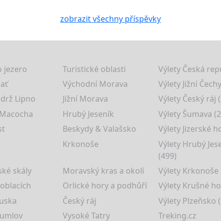
zobrazit všechny příspěvky
 jezero
Turistické oblasti
Výlety Česká rep
lať
Východní Morava
Výlety Jižní Čechy
drž Lipno
Jižní Morava
Výlety Český ráj 
 Macocha
Hrubý Jeseník
Výlety Šumava (2
st
Beskydy & Valašsko
Výlety Jizerské h
Krkonoše
Výlety Hrubý Jes
(499)
ké skály
Moravský kras a okolí
Výlety Krkonoše
 oblacích
Orlické hory a podhůří
Výlety Krušné ho
uska
Český ráj
Výlety Plzeňsko (
rumlov
Vysoké Tatry
Treking.cz