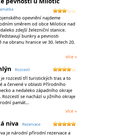
é pevnosti u Milotic
památka
vojenského opevnění najdeme
odním směrem od obce Milotice nad
aleko zdejší železniční stanice.
ředstavují bunkry a pevnosti
 na obranu hranice ve 30. letech 20.
více »
mlýn
Rozcestí
je rozcestí tří turistických tras a to
té a červené v oblasti Přírodního
necko a nedaleko západního okraje
 Rozcestí se nachází u jižního okraje
írodní památ…
více »
ká niva
Rezervace
va je národní přírodní rezervace a