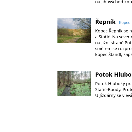
na jihovýchod kop
Řepník
Kopec
Kopec Řepník se n
a Staříč. Na sever
na jižní straně P
směrem se rozprost
kopec Štandl, zá
Potok Hlub
Potok Hluboký pr
Staříč-Boudy. Prot
U Jízdárny se vlév