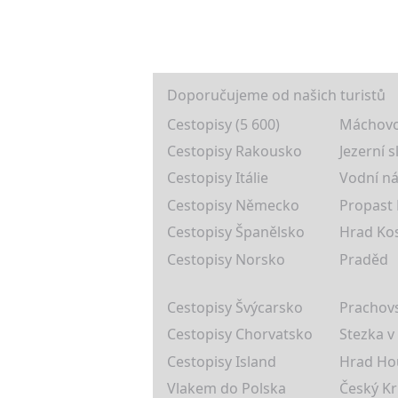
Doporučujeme od našich turistů
Cestopisy (5 600)
Máchovo
Cestopisy Rakousko
Jezerní s
Cestopisy Itálie
Vodní ná
Cestopisy Německo
Propast
Cestopisy Španělsko
Hrad Ko
Cestopisy Norsko
Praděd
Cestopisy Švýcarsko
Prachovs
Cestopisy Chorvatsko
Stezka v
Cestopisy Island
Hrad Ho
Vlakem do Polska
Český K