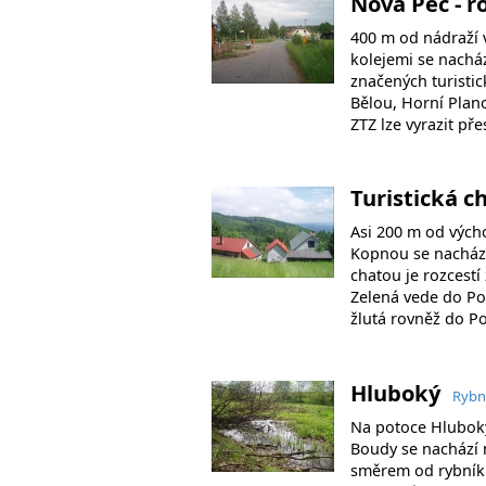
Nová Pec - r
400 m od nádraží 
kolejemi se nacház
značených turistic
Bělou, Horní Plan
ZTZ lze vyrazit p
Turistická 
Asi 200 m od výcho
Kopnou se nachází
chatou je rozcestí
Zelená vede do Po
žlutá rovněž do 
Hluboký
Rybn
Na potoce Hluboký
Boudy se nachází 
směrem od rybník