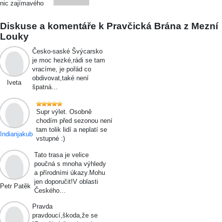
nic zajímavého
Diskuse a komentáře k Pravčická Brána z Mezní
Louky
Česko-saské Švýcarsko
je moc hezké,rádi se tam
vracíme, je pořád co
obdivovat,také není
Iveta
špatná…
Supr výlet. Osobně
chodím před sezonou není
tam tolik lidí a neplatí se
Indianjakub
vstupné :)
Tato trasa je velice
poučná s mnoha výhledy
a přírodními úkazy.Mohu
jen doporučit!V oblasti
Petr Patěk
Českého…
Pravda
pravdoucí,škoda,že se