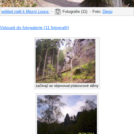
pohled zpět k Mezní Louce
•
Fotografie (11)
•
Foto:
Diego
Vstoupit do fotogalerie (11 fotografií)
začínají se objevovat pískovcové stěny