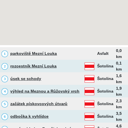
0,0
parkoviště Mezní Louka
Asfalt
km
0,1
rozcestník Mezní Louka
Šotolina
km
1,6
úsek se schody
Šotolina
km
1,9
výhled na Meznou a Růžovský vrch
Šotolina
km
2,3
začátek pískovcových útvarů
Šotolina
km
3,5
odbočka k vyhlídce
Šotolina
km
4,6