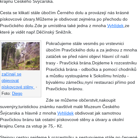
krajinu Českého Švýcarska.
Cesta se klikatí stále úbočím Černého dolu a provázejí nás krásné
pískovcové útvary.Můžeme je obdivovat zejména po přechodu do
Pravčického dolu.Zde je umístěna také jedna z mnoha
Vyhlídek
,ze
které je vidět např.Děčínský Sněžník.
Pokračujeme stále vesměs po vrstevnici
úbočím Pravčického dolu a za jednou z mnoha
zatáček se před námi objeví hlavní cíl naší
trasy - Pravčická brána.Dojdeme k rozcestníku
Pravčická brána - odbočka a pomocí chodníků
začínají se
a můstku vystoupáme k Sokolímu hnízdu -
objevovat
bývalému zámečku,nyní restauraci přímo pod
pískovcové stěny
•
Pravčickou bránou.
Foto:
Diego
Zde se můžeme občerstvit,nakoupit
suvenýry,turistickou známku navštívit malé Muzeum Českého
Švýcarska a hlavně z mnoha
Vyhlídek
obdivovat jak samotnou
Pravčickou bránu tak ostatní pískovcové stěny a útvary a okolní
krajinu.Cena za vstup je 75,- Kč.
Stejnou cestou sejdeme k rozcestníku a sestupujeme stále po červené