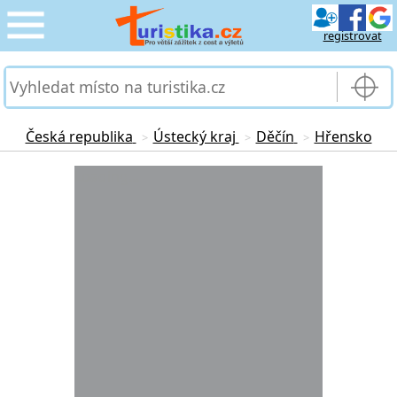
registrovat
CESTOVÁNÍ
›
SLUŽBY & DOPRAVA
›
Česká republika
Ústecký kraj
Děčín
Hřensko
>
>
>
PRO TURISTY
Loading...
›
MOJE TURISTIKA
›