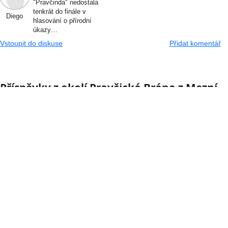
"Pravčinda" nedostala
tenkrát do finále v
Diego
hlasování o přírodní
úkazy…
Vstoupit do diskuse
Přidat komentář
Příspěvky z okolí Pravčická Brána z Mezní
Louky
Mezní Louka - Šaunštejn - Česká
Silnice - Jetřichovice
Trasy
SeDnešní trochu pozměněná trasa ale i tak to
stálo za to. Vycházel jsem z Mezní Louky po
zelené skrz kemp a pak už mě cesta
vyváděla…
0.4km
více »