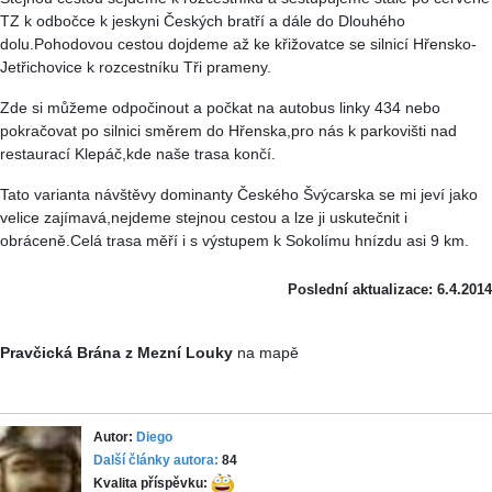
TZ k odbočce k jeskyni Českých bratří a dále do Dlouhého
dolu.Pohodovou cestou dojdeme až ke křižovatce se silnicí Hřensko-
Jetřichovice k rozcestníku Tři prameny.
Zde si můžeme odpočinout a počkat na autobus linky 434 nebo
pokračovat po silnici směrem do Hřenska,pro nás k parkovišti nad
restaurací Klepáč,kde naše trasa končí.
Tato varianta návštěvy dominanty Českého Švýcarska se mi jeví jako
velice zajímavá,nejdeme stejnou cestou a lze ji uskutečnit i
obráceně.Celá trasa měří i s výstupem k Sokolímu hnízdu asi 9 km.
Poslední aktualizace: 6.4.2014
Pravčická Brána z Mezní Louky
na mapě
Autor:
Diego
Další články autora:
84
Kvalita příspěvku: