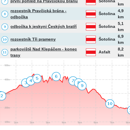
první pohled na Pravčickou bránu
Šotolina
km
rozcestník Pravčická brána -
4,9
Šotolina
odbočka
km
5,1
odbočka k jeskyni Českých bratří
Šotolina
km
6,9
rozcestník Tři prameny
Šotolina
km
parkoviště Nad Klepáčem - konec
8,2
Asfalt
trasy
km
500m
400m
300m
200m
100m
1km
2km
3km
4km
5km
6km
7km
8k