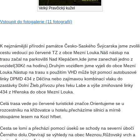
Velký Pravčický kužel
Vstoupit do fotogalerie (11 fotografií)
K nejznámější přírodní památce Česko-Saského Švýcarska jsme zvolili
cestu vedoucí po červené TZ z obce Mezní Louka.Náš nástup na
trasu začal na parkovišti Nad Klepáčem,kde jsme zanechali jedno z
vozidel(30Kč na hodinu).Druhým vozidlem jsme vyjeli do obce Mezní
Louka.Nástup na trasu s použitím VHD může být pomocí autobusové
linky DPMD 434 z Děčína nebo zajímavou kombinací vlaku do
zastávky Dolní Žleb,přívozu přes řeku Labe a výše zmiňované linky
434 z Hřenska do obce Mezní Louka.
Celá trasa vede po červené turistické značce.Orientujeme se u
rozcestníku na křižovatce u hotelu,přecházíme silnici a mírně
stoupáme lesem na Kozí hřbet.
Cesta se lomí a přechází pomocí úseků se schody na severní úbočí
Černého dolu.Otevírají se výhledy na obec Meznou,Růžovský vrch a