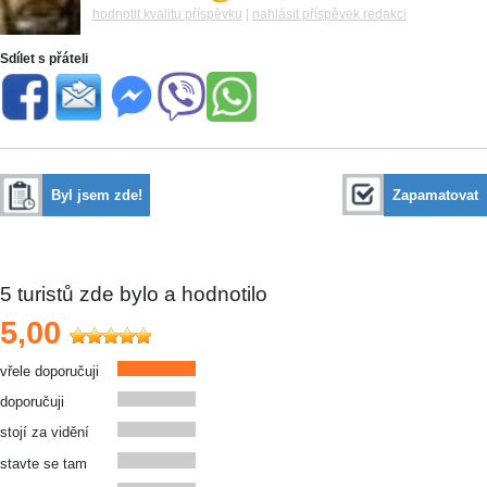
hodnotit kvalitu příspěvku
|
nahlásit příspěvek redakci
Sdílet s přáteli
Byl jsem zde!
Zapamatovat
5
turistů zde bylo a hodnotilo
5,00
vřele doporučuji
doporučuji
stojí za vidění
stavte se tam