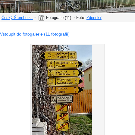
Český Šternberk.
•
Fotografie (11)
•
Foto:
Zdenek7
Vstoupit do fotogalerie (11 fotografií)