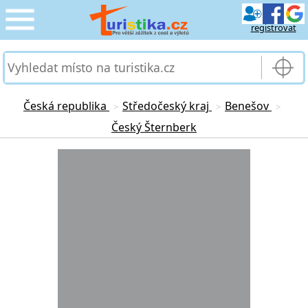
registrovat
CESTOVÁNÍ
›
SLUŽBY & DOPRAVA
›
Česká republika
Středočeský kraj
Benešov
>
>
>
Český Šternberk
PRO TURISTY
›
Loading...
MOJE TURISTIKA
›