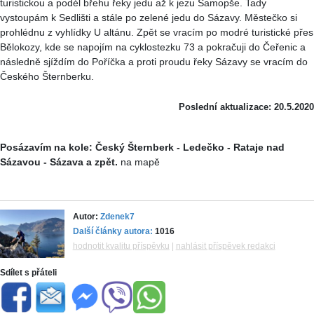
turistickou a podél břehu řeky jedu až k jezu Samopše. Tady
vystoupám k Sedlišti a stále po zelené jedu do Sázavy. Městečko si
prohlédnu z vyhlídky U altánu. Zpět se vracím po modré turistické přes
Bělokozy, kde se napojím na cyklostezku 73 a pokračuji do Čeřenic a
následně sjíždím do Poříčka a proti proudu řeky Sázavy se vracím do
Českého Šternberku.
Poslední aktualizace: 20.5.2020
Posázavím na kole: Český Šternberk - Ledečko - Rataje nad
Sázavou - Sázava a zpět.
na mapě
Autor:
Zdenek7
Další články autora:
1016
hodnotit kvalitu příspěvku
|
nahlásit příspěvek redakci
Sdílet s přáteli