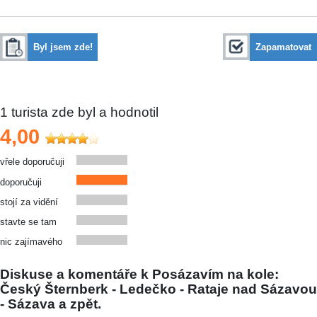
Byl jsem zde!
Zapamatovat
1
turista zde byl a hodnotil
4,00
vřele doporučuji
doporučuji
stojí za vidění
stavte se tam
nic zajímavého
Diskuse a komentáře k Posázavím na kole:
Český Šternberk - Ledečko - Rataje nad Sázavou
- Sázava a zpět.