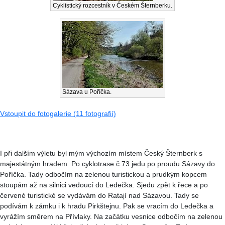
Cyklistický rozcestník v Českém Šternberku.
Sázava u Poříčka.
Vstoupit do fotogalerie (11 fotografií)
I při dalším výletu byl mým výchozím místem Český Šternberk s
majestátným hradem. Po cyklotrase č.73 jedu po proudu Sázavy do
Poříčka. Tady odbočím na zelenou turistickou a prudkým kopcem
stoupám až na silnici vedoucí do Ledečka. Sjedu zpět k řece a po
červené turistické se vydávám do Ratají nad Sázavou. Tady se
podívám k zámku i k hradu Pirkštejnu. Pak se vracím do Ledečka a
vyrážím směrem na Přívlaky. Na začátku vesnice odbočím na zelenou