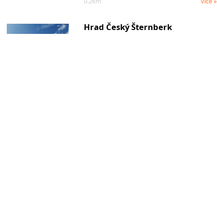
0.2km
více »
Hrad Český Šternberk
Tipy na výlet
Na dnešní výlet vyrážíme vlakem z Hlavního
nádraží do Benešova a odtud…
0.2km
více »
Český Šternberk - PkP
Cestopisy
Hrad Český Šternberk stojí nad řekou Sázavou
ve Vlašimské pahorkatině. Byl…
0.2km
více »
Rozcestí Český Šternberk
Rozcestí
Turistický rozcestník v Českém Šternberku