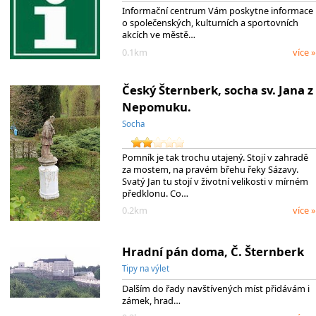
Informační centrum Vám poskytne informace
o společenských, kulturních a sportovních
akcích ve městě…
0.1km
více »
Český Šternberk, socha sv. Jana z
Nepomuku.
Socha
Pomník je tak trochu utajený. Stojí v zahradě
za mostem, na pravém břehu řeky Sázavy.
Svatý Jan tu stojí v životní velikosti v mírném
předklonu. Co…
0.2km
více »
Hradní pán doma, Č. Šternberk
Tipy na výlet
Dalším do řady navštívených míst přidávám i
zámek, hrad…