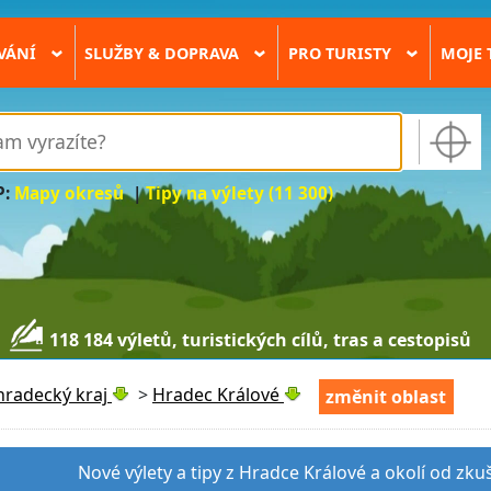
VÁNÍ
SLUŽBY & DOPRAVA
PRO TURISTY
MOJE 
›
›
›
P:
Mapy okresů
|
Tipy na výlety (11 300)
118 184 výletů, turistických cílů, tras a cestopisů
hradecký kraj
>
Hradec Králové
změnit oblast
Nové výlety a tipy z Hradce Králové a okolí od zku