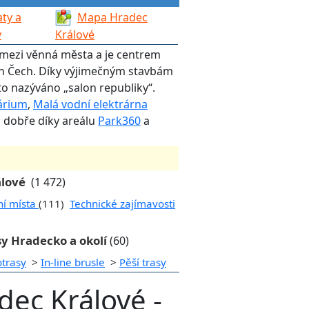
ty a
Mapa Hradec
y
Králové
í mezi věnná města a je centrem
ch Čech. Díky výjimečným stavbám
o nazýváno „salon republiky“.
árium
,
Malá vodní elektrárna
o dobře díky areálu
Park360
a
álové
(1 472)
ní místa
(111)
Technické zajímavosti
sy Hradecko a okolí
(60)
otrasy
>
In-line brusle
>
Pěší trasy
dec Králové -