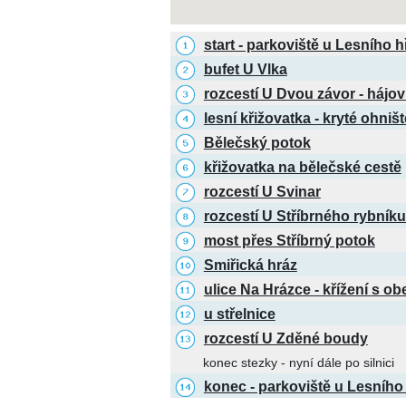
start - parkoviště u Lesního h
bufet U Vlka
rozcestí U Dvou závor - hájo
lesní křižovatka - kryté ohništ
Bělečský potok
křižovatka na bělečské cestě
rozcestí U Svinar
rozcestí U Stříbrného rybníku
most přes Stříbrný potok
Smiřická hráz
ulice Na Hrázce - křížení s o
u střelnice
rozcestí U Zděné boudy
konec stezky - nyní dále po silnici
konec - parkoviště u Lesního