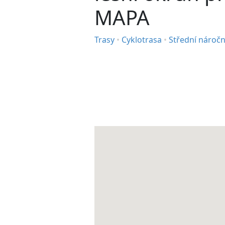
MAPA
Trasy
•
Cyklotrasa
•
Střední nároč