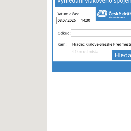
Vyhledání vlakového spojen
Datum a čas:
Odkud:
Kam:
4,1km od místa