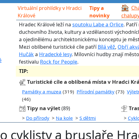
Cha
Virtuální prohlídky v Hradci
Tipy a
Králové
novinky
chalup
Hradec Králové leží na
soutoku Labe a Orlice
. Patř
duchovního života, kultury a vzdělanosti východní
a ojedinělému architektonickému konceptu je měst
Mezi oblíbené turistické cíle patří
Bílá věž
,
Obří akv
Hučák
a
Hradecké lesy
. Mílovníci hudby znají měst
é
festivalu
Rock for People
.
TIP:
Turistické cíle a oblíbená místa v Hradci Kr
Památky a muzea
(319)
Přírodní památky
(73)
Výlet
(46)
Tipy na výlet
Tra
(89)
>
Do přírody
>
Na kole
>
S dětmi
>
Cykl
o cyklisty a bruslaře Hra