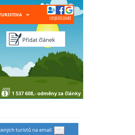
TURISTIKA
›
registrovat
Přidat článek
1 537 608,- odměny za články
šených turistů na email