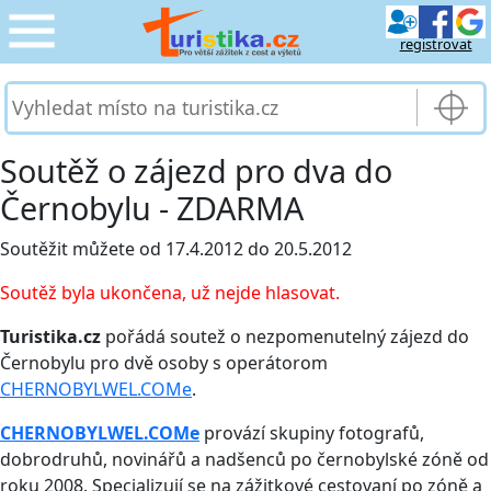
registrovat
CESTOVÁNÍ
›
SLUŽBY & DOPRAVA
›
Soutěž o zájezd pro dva do
Černobylu - ZDARMA
PRO TURISTY
›
Soutěžit můžete od 17.4.2012 do 20.5.2012
MOJE TURISTIKA
›
Soutěž byla ukončena, už nejde hlasovat.
Turistika.cz
pořádá soutež o nezpomenutelný zájezd do
Černobylu pro dvě osoby s operátorom
CHERNOBYLWEL.COMe
.
CHERNOBYLWEL.COMe
provází skupiny fotografů,
dobrodruhů, novinářů a nadšenců po černobylské zóně od
roku 2008. Specializují se na zážitkové cestovaní po zóně a