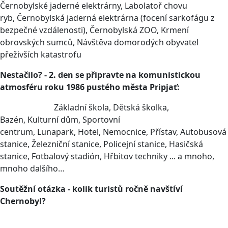
Černobylské jaderné elektrárny, Labolatoř chovu
ryb, Černobylská jaderná elektrárna (focení sarkofágu z
bezpečné vzdálenosti), Černobylská ZOO, Krmení
obrovských sumců, Návštěva domorodých obyvatel
přeživších katastrofu
Nestačilo? - 2. den se připravte na komunistickou
atmosféru roku 1986 pustého města Pripjať:
Základní škola, Dětská školka,
Bazén, Kulturní dům, Sportovní
centrum, Lunapark, Hotel, Nemocnice, Přístav, Autobusová
stanice, Železniční stanice, Policejní stanice, Hasičská
stanice, Fotbalový stadión, Hřbitov techniky ... a mnoho,
mnoho dalšího…
Soutěžní otázka - kolik turistů ročně navštíví
Chernobyl?