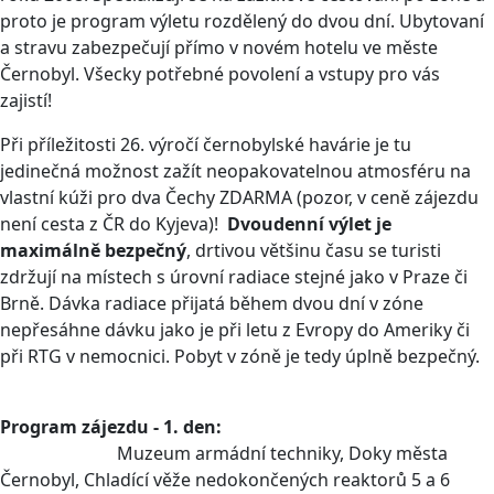
proto je program výletu rozdělený do dvou dní. Ubytovaní
a stravu zabezpečují přímo v novém hotelu ve měste
Černobyl. Všecky potřebné povolení a vstupy pro vás
zajistí!
Při příležitosti 26. výročí černobylské havárie je tu
jedinečná možnost zažít neopakovatelnou atmosféru na
vlastní kúži pro dva Čechy ZDARMA (pozor, v ceně zájezdu
není cesta z ČR do Kyjeva)!
Dvoudenní výlet je
maximálně bezpečný
, drtivou většinu času se turisti
zdržují na místech s úrovní radiace stejné jako v Praze či
Brně. Dávka radiace přijatá během dvou dní v zóne
nepřesáhne dávku jako je při letu z Evropy do Ameriky či
při RTG v nemocnici. Pobyt v zóně je tedy úplně bezpečný.
Program zájezdu - 1. den:
Muzeum armádní techniky, Doky města
Černobyl, Chladící věže nedokončených reaktorů 5 a 6