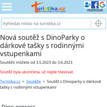
registrovat
CESTOVÁNÍ
›
SLUŽBY & DOPRAVA
›
Nová soutěž s DinoParky o
dárkové tašky s rodinnými
PRO TURISTY
›
vstupenkami
MOJE TURISTIKA
›
Soutěžit můžete od 3.5.2023 do 3.6.2023
Soutěž byla ukončena, už nejde hlasovat.
Turistika.cz
>
Soutěže
> Soutěž s Dinoparky o dárkové
tašky s rodinnými vstupenkami
Dino express