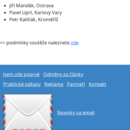
Jiří Manďák, Ostrava
Pavel Liprt, Karlovy Vary
Petr Kaliňák, Kroměříž
>> podmínky soutěže naleznete
zde
Jsem zde poprvé
Odměny za články
Praktické odkazy
Reklama
Partneři
Kontakt
Novinky na email