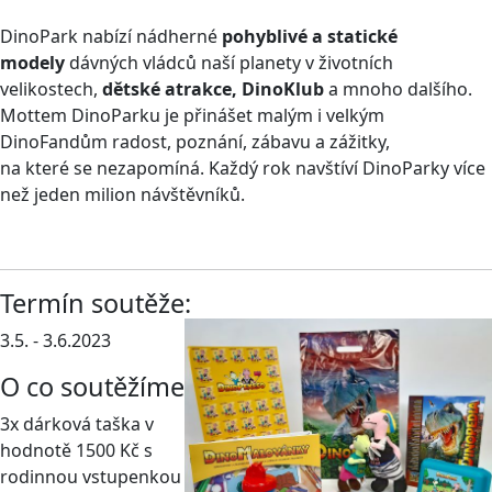
DinoPark nabízí nádherné
pohyblivé a statické
modely
dávných vládců naší planety v životních
velikostech,
dětské atrakce, DinoKlub
a mnoho dalšího.
Mottem DinoParku je přinášet malým i velkým
DinoFandům radost, poznání, zábavu a zážitky,
na které se nezapomíná. Každý rok navštíví DinoParky více
než jeden milion návštěvníků.
Termín soutěže:
3.5. - 3.6.2023
O co soutěžíme
3x dárková taška v
hodnotě 1500 Kč s
rodinnou vstupenkou