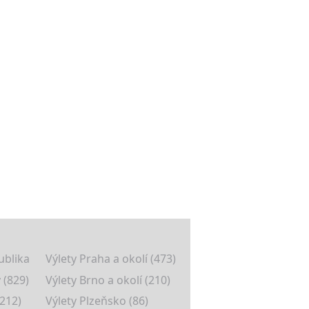
ublika
Výlety Praha a okolí (473)
 (829)
Výlety Brno a okolí (210)
(212)
Výlety Plzeňsko (86)