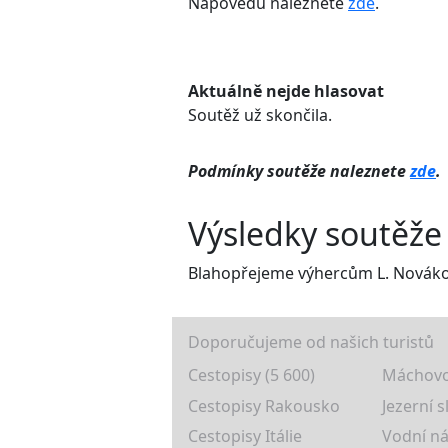
Nápovědu naleznete
zde
.
Aktuálně nejde hlasovat
Soutěž už skončila.
Podmínky soutěže naleznete
zde
.
Výsledky soutěže
Blahopřejeme výhercům L. Novákov
Doporučujeme od našich turistů
Cestopisy (5 600)
Máchovo
Cestopisy Rakousko
Jezerní s
Cestopisy Itálie
Vodní ná