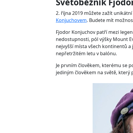
Světoběžník Fjodo
2. října 2019 můžete zažít uniká
Konjuchovem
. Budete mít možnost
Fjodor Konjuchov patří mezi legend
nedostupnosti, pól výšky Mount Ev
nejvyšší místa všech kontinentů a 
nepřetržitém letu v balónu.
Je prvním člověkem, kterému se p
jediným člověkem na světě, který 