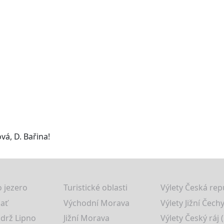
á, D. Bařina!
 jezero
Turistické oblasti
Výlety Česká rep
lať
Východní Morava
Výlety Jižní Čechy
drž Lipno
Jižní Morava
Výlety Český ráj 