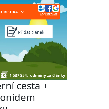
TURISTIKA
›
registrovat
Přidat článek
1 537 854,- odměny za články
rní cesta +
Leonidem
ku