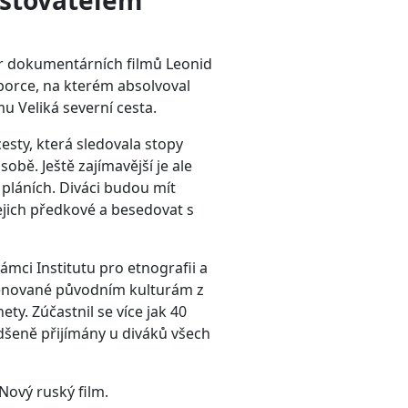
cestovatelem
sér dokumentárních filmů Leonid
doborce, na kterém absolvoval
mu Veliká severní cesta.
sty, která sledovala stopy
obě. Ještě zajímavější je ale
láních. Diváci budou mít
ejich předkové a besedovat s
mci Institutu pro etnografii a
 věnované původním kulturám z
ety. Zúčastnil se více jak 40
adšeně přijímány u diváků všech
Nový ruský film.