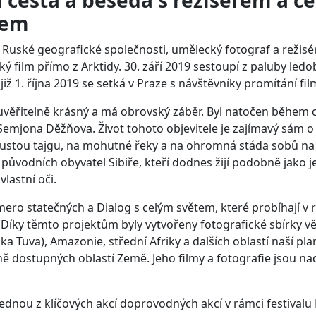
í cesta a beseda s režisérem a 
vem
len Ruské geografické společnosti, umělecký fotograf a reži
ský film přímo z Arktidy. 30. září 2019 sestoupí z paluby le
již 1. října 2019 se setká v Praze s návštěvníky promítání fil
ěřitelně krásný a má obrovský záběr. Byl natočen během ce
Semjona Děžňova. Život tohoto objevitele je zajímavý sám o s
stou tajgu, na mohutné řeky a na ohromná stáda sobů na p
původních obyvatel Sibiře, kteří dodnes žijí podobně jako j
vlastní oči.
ro statečných a Dialog s celým světem, které probíhají v rá
 Díky těmto projektům byly vytvořeny fotografické sbírky
a Tuva), Amazonie, střední Afriky a dalších oblastí naší plan
žně dostupných oblastí Země. Jeho filmy a fotografie jsou n
jednou z klíčových akcí doprovodných akcí v rámci festivalu 