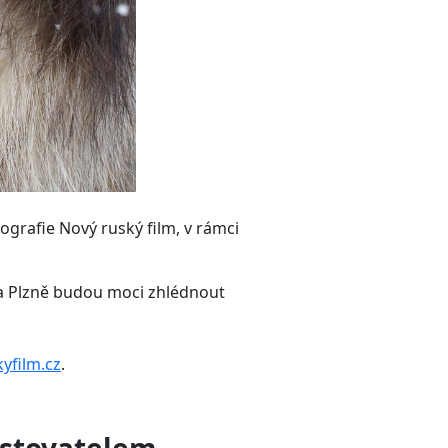
ografie Nový ruský film, v rámci
na a Plzně budou moci zhlédnout
yfilm.cz
.