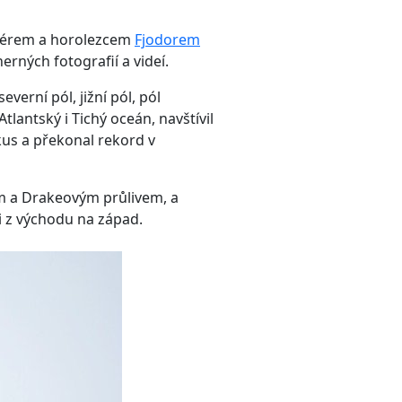
ašérem a horolezcem
Fjodorem
rných fotografií a videí.
verní pól, jižní pól, pól
antský i Tichý oceán, navštívil
kus a překonal rekord v
em a Drakeovým průlivem, a
i z východu na západ.