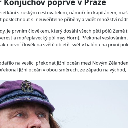
r Konjuchov poprvé v Praze
tní setkání s ruským cestovatelem, námořním kapitánem, m
 poslechnout si neuvěřitelné příběhy a vidět množství nádhe
y. Je prvním člověkem, který dosáhl všech pěti pólů Země (se
erest a mořeplavecký pól mys Horn). Překonal veslováním Atl
jako první člověk na světě obletěl svět v balónu na první po
odařilo na veslici překonat Jižní oceán mezi Novým Zéland
překonal Jižní oceán v obou směrech, ze západu na východ, 