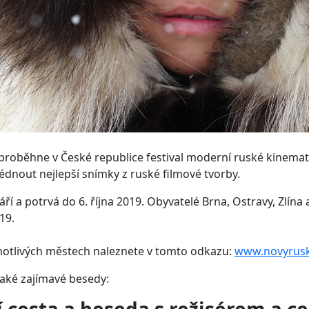
9 proběhne v České republice festival moderní ruské kinemat
édnout nejlepší snímky z ruské filmové tvorby.
září a potrvá do 6. října 2019. Obyvatelé Brna, Ostravy, Zlí
19.
notlivých městech naleznete v tomto odkazu:
www.novyrusk
také zajímavé besedy: