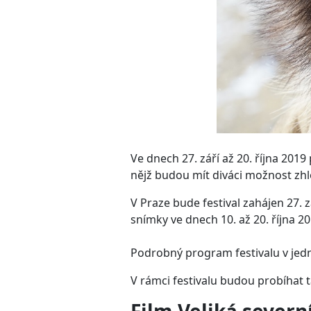
Ve dnech 27. září až 20. října 201
nějž budou mít diváci možnost zhl
V Praze bude festival zahájen 27. 
snímky ve dnech 10. až 20. října 20
Podrobný program festivalu v jed
V rámci festivalu budou probíhat 