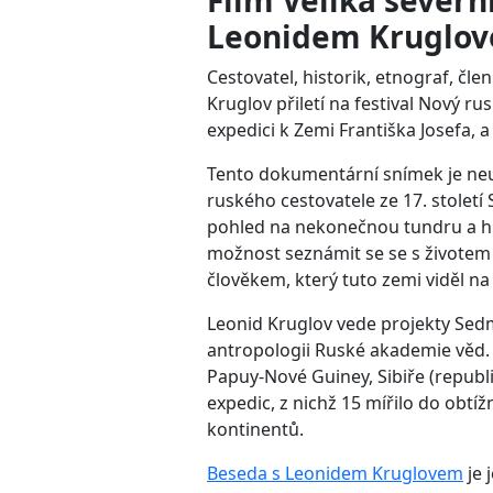
Film Veliká severn
Leonidem Kruglo
Cestovatel, historik, etnograf, č
Kruglov přiletí na festival Nový ru
expedici k Zemi Františka Josefa, a 
Tento dokumentární snímek je neuv
ruského cestovatele ze 17. století 
pohled na nekonečnou tundru a hu
možnost seznámit se se s životem 
člověkem, který tuto zemi viděl na 
Leonid Kruglov vede projekty Sedme
antropologii Ruské akademie věd.
Papuy-Nové Guiney, Sibiře (republik
expedic, z nichž 15 mířilo do obtí
kontinentů.
Beseda s Leonidem Kruglovem
je 