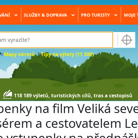
VÁNÍ
SLUŽBY & DOPRAVA
PRO TURISTY
MOJE 
›
›
›
P:
Mapy okresů
|
Tipy na výlety (11 300)
118 189 výletů, turistických cílů, tras a cestopisů
enky na film Veliká seve
isérem a cestovatelem 
o vstupenky na přednáš