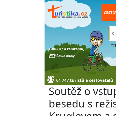
CESTO
TI
TURISTIKU PODPORUJÍ
61 747 turistů a cestovatelů
Soutěž o vstup
besedu s rež
Kruglovem a 