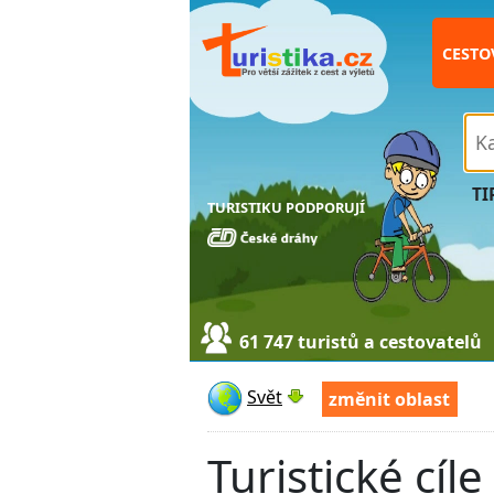
CESTO
TI
TURISTIKU PODPORUJÍ
61 747 turistů a cestovatelů
Svět
změnit oblast
Turistické cíl