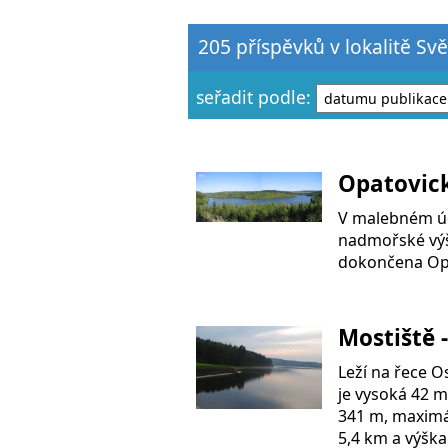
205 příspěvků v lokalitě Svě
seřadit podle:
Opatovic
V malebném úd
nadmořské výš
dokončena Opa
Mostiště 
Leží na řece O
je vysoká 42 m
341 m, maximál
5,4 km a výška