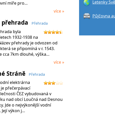
Letenky Svě
avní míře pro…
více »
Půjčovna a
- přehrada
Přehrada
ehrada byla
letech 1932-1938 na
 Název přehrady je odvozen od
která se připomíná v r. 1543.
je cca 7km dlouhé, výška…
více »
hé Stráně
Přehrada
odní elektrárna
je přečerpávací
olečnosti ČEZ vybudovaná v
ku nad obcí Loučná nad Desnou
y. Jde o nejvýkonější vodní
 Její výkon j…