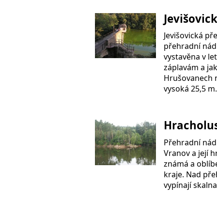
Jevišovic
Jevišovická pře
přehradní nád
vystavěna v le
záplavám a ja
Hrušovanech n
vysoká 25,5 m
Hracholu
Přehradní nádr
Vranov a její h
známá a oblíbe
kraje. Nad pře
vypínají skalna