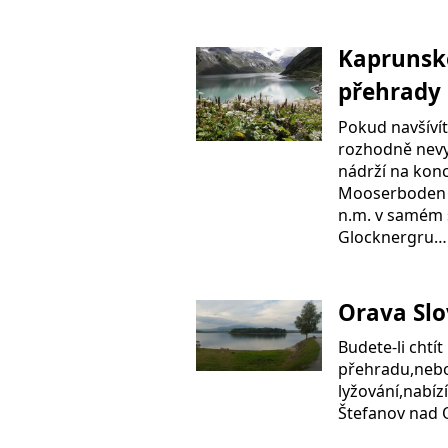
Kaprunsk
přehrady
Pokud navšívít
rozhodně nevy
nádrží na kon
Mooserboden 
n.m. v samém 
Glocknergru…
Orava Sl
Budete-li chtít
přehradu,nebo 
lyžování,nabíz
Štefanov nad 