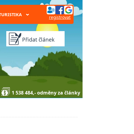
TURISTIKA
›
registrovat
Přidat článek
1 538 484,- odměny za články