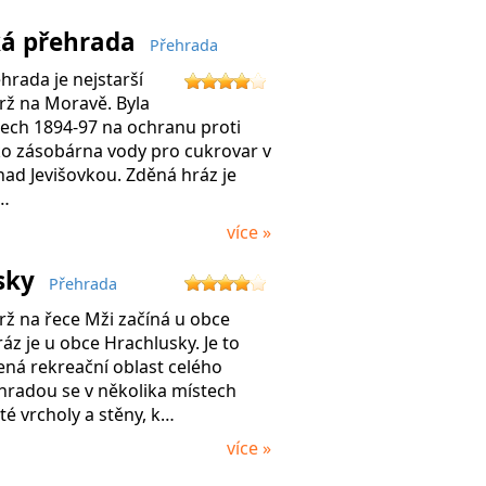
ká přehrada
Přehrada
hrada je nejstarší
rž na Moravě. Byla
tech 1894-97 na ochranu proti
ko zásobárna vody pro cukrovar v
ad Jevišovkou. Zděná hráz je
…
více »
sky
Přehrada
ž na řece Mži začíná u obce
ráz je u obce Hrachlusky. Je to
ná rekreační oblast celého
hradou se v několika místech
té vrcholy a stěny, k…
více »