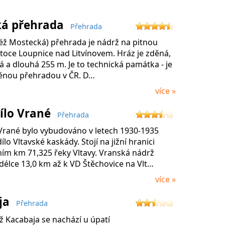
ká přehrada
Přehrada
též Mostecká) přehrada je nádrž na pitnou
toce Loupnice nad Litvínovem. Hráz je zděná,
 a dlouhá 255 m. Je to technická památka - je
děnou přehradou v ČR. D…
více »
ílo Vrané
Přehrada
 Vrané bylo vybudováno v letech 1930-1935
ílo Vltavské kaskády. Stojí na jižní hranici
ním km 71,325 řeky Vltavy. Vranská nádrž
délce 13,0 km až k VD Štěchovice na Vlt…
více »
ja
Přehrada
ž Kacabaja se nachází u úpatí