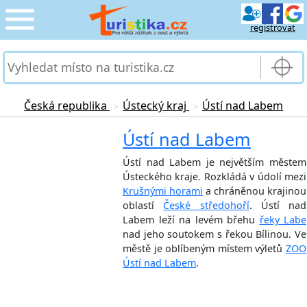
registrovat
CESTOVÁNÍ
›
SLUŽBY & DOPRAVA
›
Česká republika
Ústecký kraj
Ústí nad Labem
>
>
PRO TURISTY
Ústí nad Labem
›
Ústí nad Labem je největším městem
MOJE TURISTIKA
›
Ústeckého kraje. Rozkládá v údolí mezi
Krušnými horami
a chráněnou krajinou
oblastí
České středohoří
. Ústí nad
Labem leží na levém břehu
řeky Labe
nad jeho soutokem s řekou Bílinou. Ve
městě je oblíbeným místem výletů
ZOO
Ústí nad Labem
.