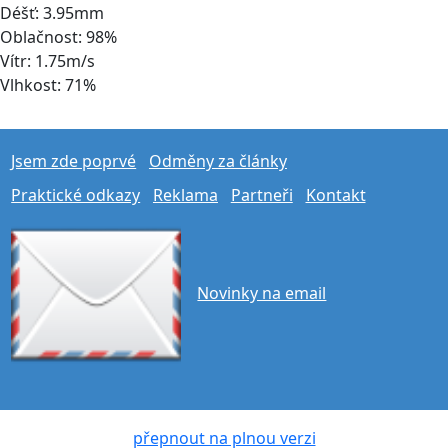
Déšť: 3.95mm
Oblačnost: 98%
Vítr: 1.75m/s
Vlhkost: 71%
Jsem zde poprvé
Odměny za články
Praktické odkazy
Reklama
Partneři
Kontakt
Novinky na email
přepnout na plnou verzi