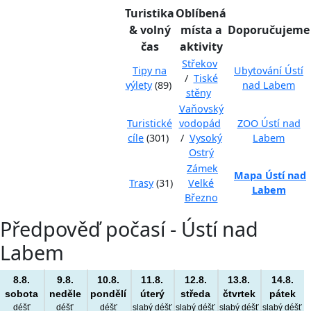
Turistika
Oblíbená
& volný
místa a
Doporučujeme
čas
aktivity
Střekov
Tipy na
Ubytování Ústí
/
Tiské
výlety
(89)
nad Labem
stěny
Vaňovský
Turistické
vodopád
ZOO Ústí nad
cíle
(301)
/
Vysoký
Labem
Ostrý
Zámek
Mapa Ústí nad
Trasy
(31)
Velké
Labem
Březno
Předpověď počasí - Ústí nad
Labem
8.8.
9.8.
10.8.
11.8.
12.8.
13.8.
14.8.
sobota
neděle
pondělí
úterý
středa
čtvrtek
pátek
déšť
déšť
déšť
slabý déšť
slabý déšť
slabý déšť
slabý déšť