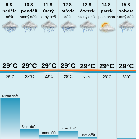
9.8.
10.8.
11.8.
12.8.
13.8.
14.8.
15.8.
neděle
pondělí
úterý
středa
čtvrtek
pátek
sobota
déšť
slabý déšť
slabý déšť
déšť
slabý déšť
polojasno
slabý déšť
29°C
29°C
29°C
29°C
29°C
29°C
29°C
28°C
28°C
28°C
28°C
28°C
28°C
28°C
13mm déšť
3mm déšť
3mm déšť
1mm déšť
1mm déšť