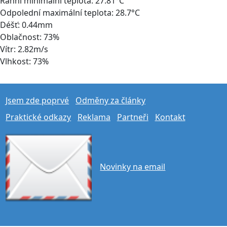
Ranní minimální teplota: 27.81°C
Odpolední maximální teplota: 28.7°C
Déšť: 0.44mm
Oblačnost: 73%
Vítr: 2.82m/s
Vlhkost: 73%
Jsem zde poprvé
Odměny za články
Praktické odkazy
Reklama
Partneři
Kontakt
Novinky na email