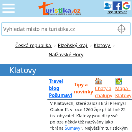
registrovat
CESTOVÁNÍ
›
SLUŽBY & DOPRAVA
›
Česká republika
Plzeňský kraj
Klatovy
>
>
>
Nalžovské Hory
PRO TURISTY
›
Klatovy
MOJE TURISTIKA
›
Travel
Tipy a
blog
Chaty a
Mapa -
novinky
Pošumaví
chalupy
Klatovy
V Klatovech, které založil král Přemysl
Otakar II. v roce 1260 žije přibližně 22
tis. obyvatel. Klatovy jsou díky své
poloze někdy též nazývány jako
"brána
Šumavy
". Největším turistickým