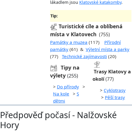
lákadlem jsou
Klatovské katakomby
.
Tip:
Turistické cíle a oblíbená
místa v Klatovech
(755)
Památky a muzea
(117)
Přírodní
památky
(61) &
Výletní místa a parky
(77)
Technické zajímavosti
(20)
Tipy na
Trasy Klatovy a
výlety
(255)
okolí
(77)
>
Do přírody
>
>
Cyklotrasy
Na kole
>
S
>
Pěší trasy
dětmi
Předpověď počasí - Nalžovské
Hory