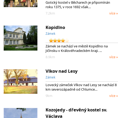
Gotický kostel v Běcharech je připomínán
roku 1375, v roce 1692 však…
7.2km
více »
Kopidlno
Zámek
Zámek se nachází ve městě Kopidlno na
Jičínsku v Královéhradeckém kraji. …
8.9km
více »
Vlkov nad Lesy
Zámek
Lovecký zámeček Vlkov nad Lesy se nachází 8
km severozápadně od Chlumce…
9km
více »
Kozojedy - dřevěný kostel sv.
Václava