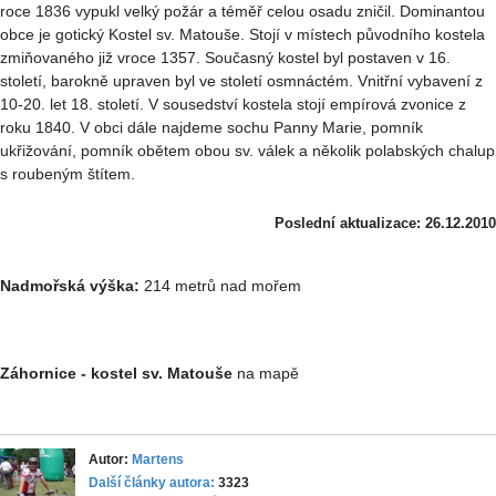
roce 1836 vypukl velký požár a téměř celou osadu zničil. Dominantou
obce je gotický Kostel sv. Matouše. Stojí v místech původního kostela
zmiňovaného již vroce 1357. Současný kostel byl postaven v 16.
století, barokně upraven byl ve století osmnáctém. Vnitřní vybavení z
10-20. let 18. století. V sousedství kostela stojí empírová zvonice z
roku 1840. V obci dále najdeme sochu Panny Marie, pomník
ukřižování, pomník obětem obou sv. válek a několik polabských chalup
s roubeným štítem.
Poslední aktualizace: 26.12.2010
Nadmořská výška:
214 metrů nad mořem
Záhornice - kostel sv. Matouše
na mapě
Autor:
Martens
Další články autora:
3323