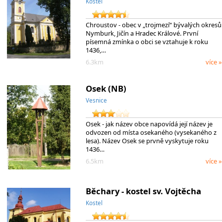
Kostel
Chroustov - obec v „trojmezí“ bývalých okresů
Nymburk, Jičín a Hradec Králové. První
písemná zmínka o obci se vztahuje k roku
1436,…
6.3km
více »
Osek (NB)
Vesnice
Osek - jak název obce napovídá její název je
odvozen od místa osekaného (vysekaného z
lesa). Název Osek se prvně vyskytuje roku
1436…
6.5km
více »
Běchary - kostel sv. Vojtěcha
Kostel