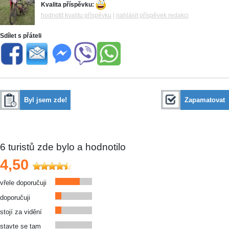
Kvalita příspěvku:
hodnotit kvalitu příspěvku
|
nahlásit příspěvek redakci
Sdílet s přáteli
Byl jsem zde!
Zapamatovat
6
turistů zde bylo a hodnotilo
4,50
vřele doporučuji
doporučuji
stojí za vidění
stavte se tam