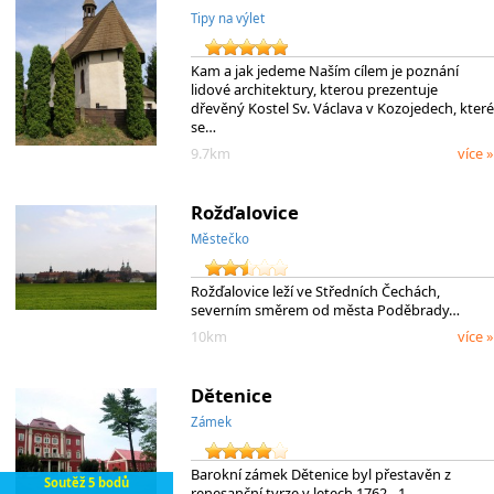
Tipy na výlet
Kam a jak jedeme Naším cílem je poznání
lidové architektury, kterou prezentuje
dřevěný Kostel Sv. Václava v Kozojedech, které
se…
9.7km
více »
Rožďalovice
Městečko
Rožďalovice leží ve Středních Čechách,
severním směrem od města Poděbrady…
10km
více »
Dětenice
Zámek
Barokní zámek Dětenice byl přestavěn z
Soutěž 5 bodů
renesanční tvrze v letech 1762 - 1…