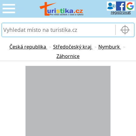
registrovat
CESTOVÁNÍ
›
SLUŽBY & DOPRAVA
›
Česká republika
Středočeský kraj
Nymburk
>
>
>
Záhornice
PRO TURISTY
›
Loading...
MOJE TURISTIKA
›