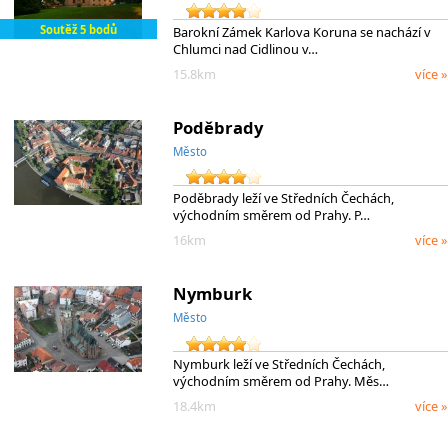
Soutěž 5 bodů
Barokní Zámek Karlova Koruna se nachází v
Chlumci nad Cidlinou v…
15.8km
více »
Poděbrady
Město
Poděbrady leží ve Středních Čechách,
východním směrem od Prahy. P…
16km
více »
Nymburk
Město
Nymburk leží ve Středních Čechách,
východním směrem od Prahy. Měs…
18.4km
více »