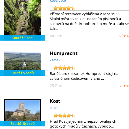
Rezervace
Přírodní rezervace vyhlášena v roce 1933.
Skalní město vzniklo usazením pískovců a
slínovců na dně druhohorního moře a stalo se
tak…
24.1km
více »
Soutěž 1 bod
Humprecht
Zámek
Soutěž 5 bodů
Raně barokní zámek Humprecht stojí na
zalesněném čedičovém vrchu …
25.7km
více »
Kost
Hrad
Hrad Kost je jedním z nejzachovalejších
Soutěž 10 bodů
gotických hradů v Čechách, vybudo…