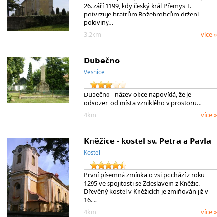
26. září 1199, kdy český král Přemysl I.
potvrzuje bratrům Božehrobcům držení
poloviny…
3.2km
více »
Dubečno
Vesnice
Dubečno - název obce napovídá, že je
odvozen od místa vzniklého v prostoru…
4km
více »
Kněžice - kostel sv. Petra a Pavla
Kostel
První písemná zmínka o vsi pochází z roku
1295 ve spojitosti se Zdeslavem z Kněžic.
Dřevěný kostel v Kněžicích je zmiňován již v
16.…
4km
více »