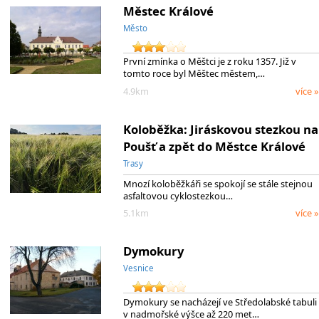
Městec Králové
Město
První zmínka o Měštci je z roku 1357. Již v
tomto roce byl Měštec městem,…
4.9km
více »
Koloběžka: Jiráskovou stezkou na
Poušť a zpět do Městce Králové
Trasy
Mnozí koloběžkáři se spokojí se stále stejnou
asfaltovou cyklostezkou…
5.1km
více »
Dymokury
Vesnice
Dymokury se nacházejí ve Středolabské tabuli
v nadmořské výšce až 220 met…