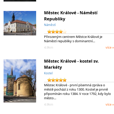
Městec Králové - Náměstí
Republiky
Náměstí
Přirozeným centrem Městce Králové je
Náměstí republiky s dominantní…
4.9km
více »
Městec Králové - kostel sv.
Markéty
Kostel
Městec Králové - první písemná zpráva o
městě pochází z roku 1300. Kostel je prvně
připomínán roku 1384. V roce 1792, kdy bylo
město…
4.9km
více »