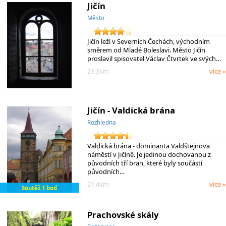
Jičín
Město
Jičín leží v Severních Čechách, východním
směrem od Mladé Boleslavi. Město Jičín
proslavil spisovatel Václav Čtvrtek ve svých…
21.3km
více »
Jičín - Valdická brána
Rozhledna
Valdická brána - dominanta Valdštejnova
náměstí v Jičíně. Je jedinou dochovanou z
původních tří bran, které byly součástí
původních…
21.4km
více »
Soutěž 1 bod
Prachovské skály