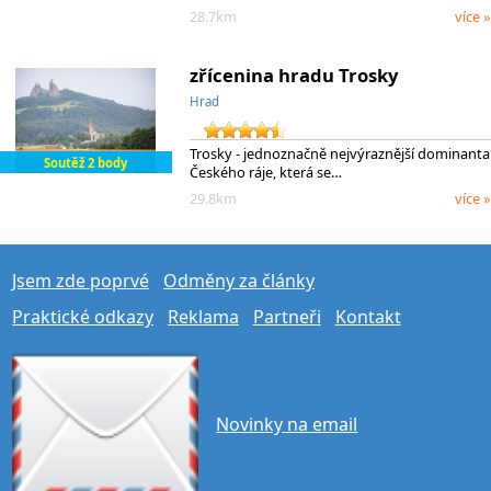
28.7km
více »
zřícenina hradu Trosky
Hrad
Trosky - jednoznačně nejvýraznější dominanta
Soutěž 2 body
Českého ráje, která se…
29.8km
více »
Jsem zde poprvé
Odměny za články
Praktické odkazy
Reklama
Partneři
Kontakt
Novinky na email