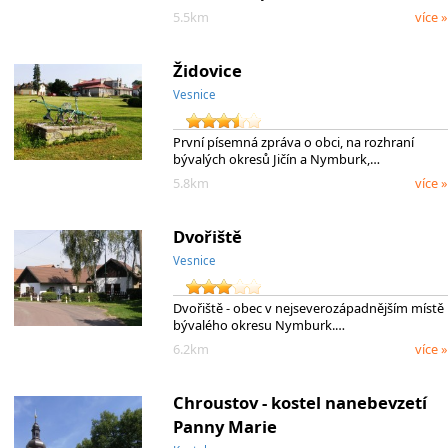
5.5km
více »
Židovice
Vesnice
První písemná zpráva o obci, na rozhraní
bývalých okresů Jičín a Nymburk,…
5.8km
více »
Dvořiště
Vesnice
Dvořiště - obec v nejseverozápadnějším místě
bývalého okresu Nymburk.…
6.2km
více »
Chroustov - kostel nanebevzetí
Panny Marie