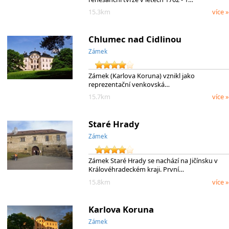
15.3km
více »
Chlumec nad Cidlinou
Zámek
Zámek (Karlova Koruna) vznikl jako
reprezentační venkovská…
15.7km
více »
Staré Hrady
Zámek
Zámek Staré Hrady se nachází na Jičínsku v
Královéhradeckém kraji. První…
15.8km
více »
Karlova Koruna
Zámek