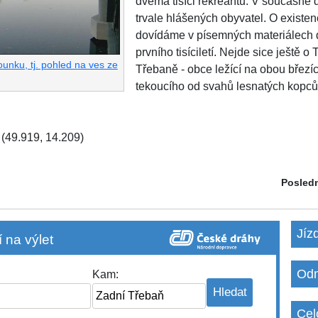
dvěma tisíci rekreantů. V současné
trvale hlášených obyvatel. O existe
dovídáme v písemných materiálech 
prvního tisíciletí. Nejde sice ještě o
unku, tj. pohled na ves ze
Třebaně - obce ležící na obou březíc
tekoucího od svahů lesnatých kopců
(49.919, 14.209)
Posledn
Jíz
 na výlet
Odm
Kam:
Cel