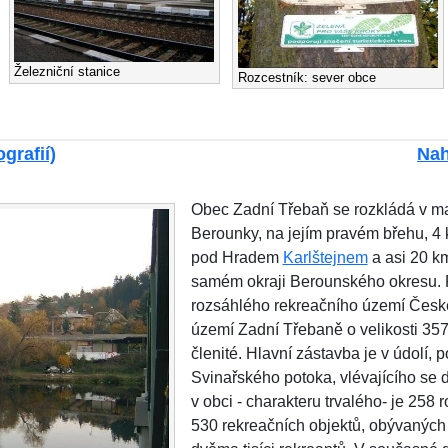
Železniční stanice
Rozcestník: sever obce
grafií)
Nah
Obec Zadní Třebaň se rozkládá v m
Berounky, na jejím pravém břehu, 4 
pod Hradem
Karlštejnem
a asi 20 k
samém okraji Berounského okresu. P
rozsáhlého rekreačního území České
území Zadní Třebaně o velikosti 35
členité. Hlavní zástavba je v údolí, 
Svinařského potoka, vlévajícího se
v obci - charakteru trvalého- je 258
530 rekreačních objektů, obývaných 