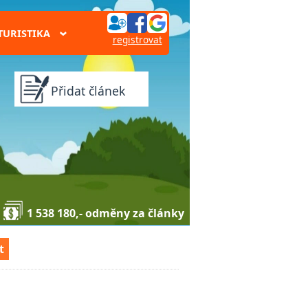
TURISTIKA
›
registrovat
Přidat článek
1 538 180,- odměny za články
t