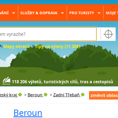
VÁNÍ
SLUŽBY & DOPRAVA
PRO TURISTY
MOJE 
›
›
›
P:
Mapy okresů
|
Tipy na výlety (11 300)
118 206 výletů, turistických cílů, tras a cestopisů
eský kraj
>
Beroun
>
Zadní Třebaň
změnit oblas
Beroun