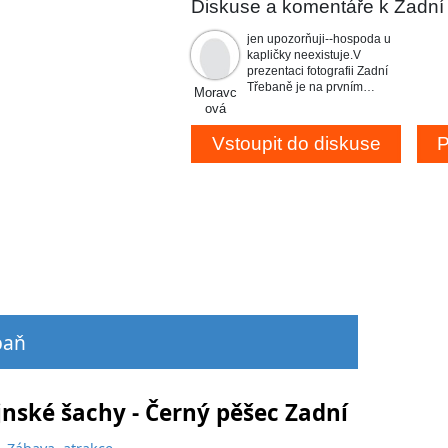
Diskuse a komentáře k Zadní
jen upozorňuji--hospoda u
kapličky neexistuje.V
prezentaci fotografii Zadní
Třebaně je na prvním…
Moravc
ová
baň
jnské šachy - Černý pěšec Zadní