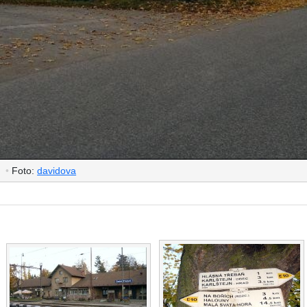
)
•
Foto:
davidova