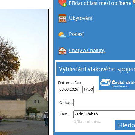
Přidat oblast mezi oblíbené
Ubytování
Počasí
Chaty a Chalupy
Vyhledání vlakového spojen
Datum a čas:
Odkud:
Kam:
0,5km od místa