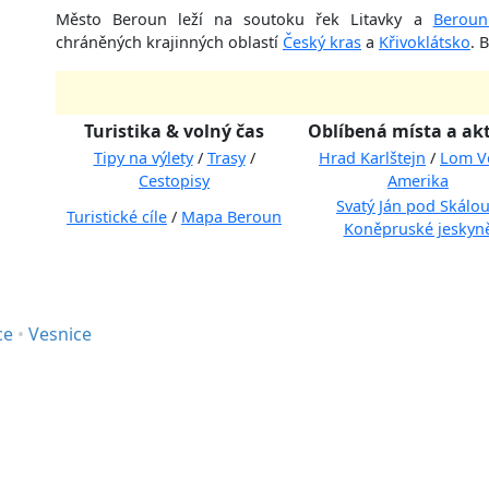
Město Beroun leží na soutoku řek Litavky a
Beroun
chráněných krajinných oblastí
Český kras
a
Křivoklátsko
. 
Turistika & volný čas
Oblíbená místa a akt
Tipy na výlety
/
Trasy
/
Hrad Karlštejn
/
Lom V
Cestopisy
Amerika
Svatý Ján pod Skálo
Turistické cíle
/
Mapa Beroun
Koněpruské jeskyn
ce
•
Vesnice