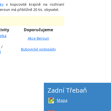
ky
v kopcovité krajině na rozhraní
Beroun má přibližně 20 tis. obyvatel.
ivity
Doporučujeme
elká
Akce Beroun
u
/
Bubovické vodopády
ě
Zadní Třebaň
Mapa