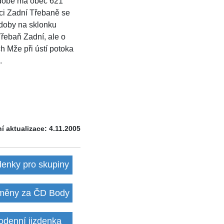
 době má obec 621
nci Zadní Třebaně se
doby na sklonku
 Třebaň Zadní, ale o
h Mže při ústí potoka
.
í aktualizace: 4.11.2005
denky pro skupiny
ěny za ČD Body
odenní jizdenka