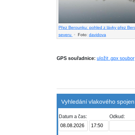
Přez Berounku: pohled z lávky přez Bero
severu
•
Foto:
davidova
GPS souřadnice:
uložit .gpx soubor
Vyhledání vlakového spojení
Datum a čas:
Odkud: