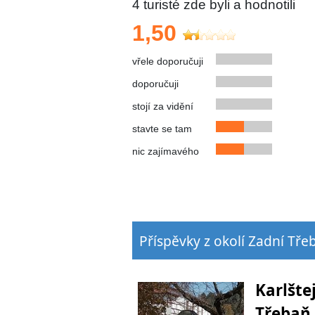
4
turisté zde byli a hodnotili
1,50
vřele doporučuji
doporučuji
stojí za vidění
stavte se tam
nic zajímavého
Příspěvky z okolí Zadní Tře
Karlšte
Třebaň