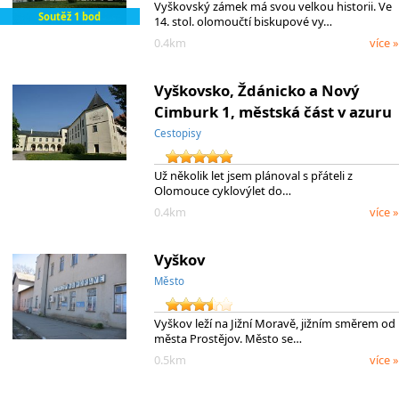
Vyškovský zámek má svou velkou historii. Ve
Soutěž 1 bod
14. stol. olomoučtí biskupové vy…
0.4km
více »
Vyškovsko, Ždánicko a Nový
Cimburk 1, městská část v azuru
Cestopisy
Už několik let jsem plánoval s přáteli z
Olomouce cyklovýlet do…
0.4km
více »
Vyškov
Město
Vyškov leží na Jižní Moravě, jižním směrem od
města Prostějov. Město se…
0.5km
více »