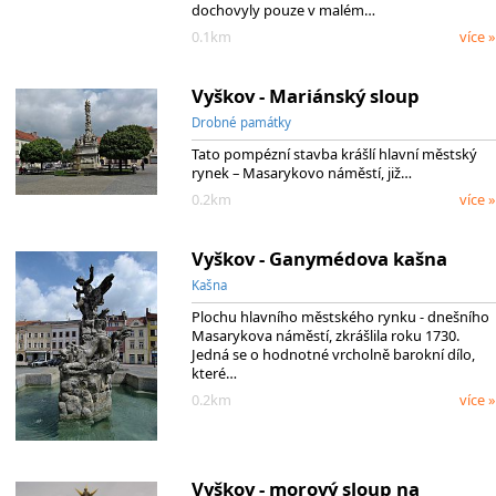
dochovyly pouze v malém…
0.1km
více »
Vyškov - Mariánský sloup
Drobné památky
Tato pompézní stavba krášlí hlavní městský
rynek – Masarykovo náměstí, již…
0.2km
více »
Vyškov - Ganymédova kašna
Kašna
Plochu hlavního městského rynku - dnešního
Masarykova náměstí, zkrášlila roku 1730.
Jedná se o hodnotné vrcholně barokní dílo,
které…
0.2km
více »
Vyškov - morový sloup na