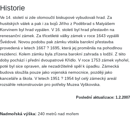
Historie
Ve 14. století si zde olomoučtí biskupové vybudovali hrad. Za
husitských válek a pak i za bojů Jiřího z Poděbrad s Matyášem
Korvínem byl hrad vypálen. V 16. století byl hrad přestavěn na
renesanční zámek. Za třicetileté války zámek v roce 1643 vypálili
Švédové. Novou podobu pak zámku vtiskla barokní přestavba
provedená v letech 1667 ? 1695, která jej proměnila na pohodlnou
rezidenci. Kolem zámku byla zřízena barokní zahrada s lodžií. Z této
doby pochází i přední dvoupatrové Křídlo. V roce 1753 zámek vyhořel,
poté byl sice opraven, ale nezadržitelně spěl k úpadku. Zámecká
budova sloužila pouze jako vojenská nemocnice, později jako
kanceláře a škola. V letech 1951 ? 1954 byl celý zámecký areál
rozsáhle rekonstruován pro potřeby Muzea Vyškovska.
Poslední aktualizace: 1.2.2007
Nadmořská výška:
240 metrů nad mořem