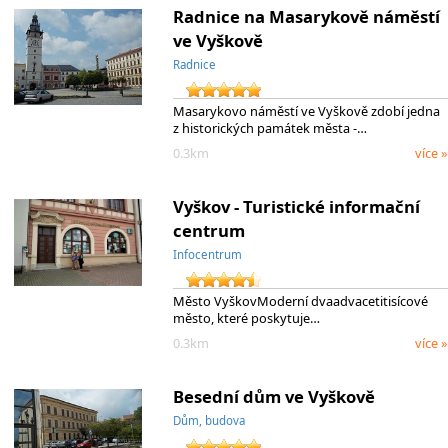
Radnice na Masarykově náměstí
ve Vyškově
Radnice
Masarykovo náměstí ve Vyškově zdobí jedna
z historických památek města -…
0.3km
více »
Vyškov - Turistické informační
centrum
Infocentrum
Město VyškovModerní dvaadvacetitisícové
město, které poskytuje…
0.3km
více »
Besední dům ve Vyškově
Dům, budova