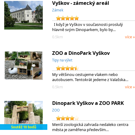
Vyškov - zámecký areál
Zámek
I když je Vyškov v současnosti proslulý
hlavně svým Dinoparkem, bylo by…
0.5km
více »
ZOO a DinoPark Vyškov
Tipy na výlet
My většinou cestujeme vlakem nebo
autobusem. Tentokrát jedeme z Valašska…
0.5km
více »
Dinopark Vyškov a ZOO PARK
ZOO
Menší zoologická zahrada nedaleko centra
Soutěž 10 bodů
města je zaměřena především…