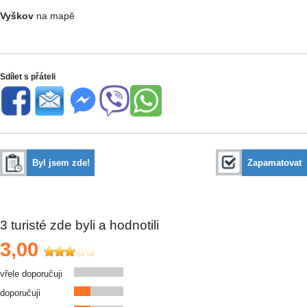
Vyškov
na mapě
Sdílet s přáteli
Byl jsem zde!
Zapamatovat
3
turisté zde byli a hodnotili
3,00
vřele doporučuji
doporučuji