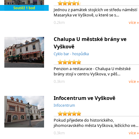
Soutěž 1 bod
Jednou z památek stojících ve středu náměstí
Masaryka ve Vyškově, u které se s…
0.2km
více »
Chalupa U městské brány ve
Vyškově
Cyklo bar - hospůdka
Penzion a restaurace - Chalupa U městské
brány stojí v centru Vyškova, v pěš…
0.3km
více »
Infocentrum ve Vyškově
Infocentrum
Pokud přijedete do historického,
jihomoravského města Vyškova, ležícícho ve…
0.3km
více »