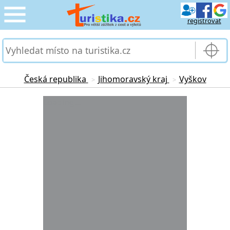
registrovat
CESTOVÁNÍ
›
SLUŽBY & DOPRAVA
›
Česká republika
Jihomoravský kraj
Vyškov
>
>
PRO TURISTY
Loading...
›
MOJE TURISTIKA
›