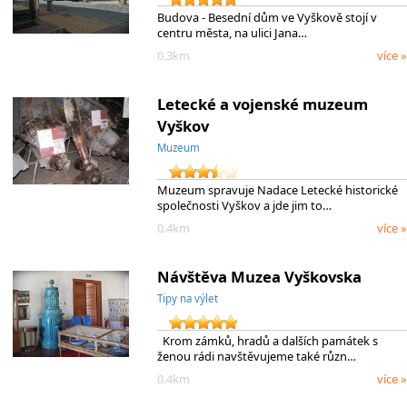
Budova - Besední dům ve Vyškově stojí v
centru města, na ulici Jana…
0.3km
více »
Letecké a vojenské muzeum
Vyškov
Muzeum
Muzeum spravuje Nadace Letecké historické
společnosti Vyškov a jde jim to…
0.4km
více »
Návštěva Muzea Vyškovska
Tipy na výlet
Krom zámků, hradů a dalších památek s
ženou rádi navštěvujeme také různ…
0.4km
více »