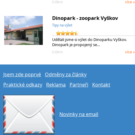
0.6km
více »
Dinopark - zoopark Vyškov
Tipy na výlet
Udělali jsme si výlet do Dinoparku Vyškov.
Dinopark je propojený se…
0.6km
více »
Jsem zde poprvé
Odměny za články
Praktické odkazy
Reklama
Partneři
Kontakt
Novinky na email