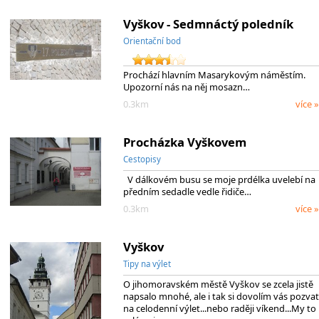
Vyškov - Sedmnáctý poledník
Orientační bod
Prochází hlavním Masarykovým náměstím.
Upozorní nás na něj mosazn…
0.3km
více »
Procházka Vyškovem
Cestopisy
V dálkovém busu se moje prdélka uvelebí na
předním sedadle vedle řidiče…
0.3km
více »
Vyškov
Tipy na výlet
O jihomoravském městě Vyškov se zcela jistě
napsalo mnohé, ale i tak si dovolím vás pozvat
na celodenní výlet...nebo raději víkend...My to