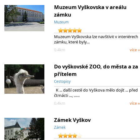
Muzeum Vyškovska v areálu
zámku
Muzeum
Muzeum Vyškovska lze navštívit v interiérech
zámku, které byly…
0.4km
více »
Do vyškovské ZOO, do města a za
přítelem
Cestopisy
K ... další cestě do Vyškova mělo dojít ... před
čtrnácti ..., ...…
0.4km
více »
Zámek Vyškov
Zámek