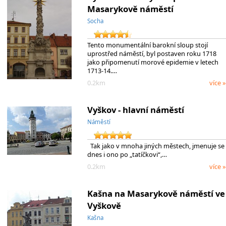
Masarykově náměstí
Socha
Tento monumentální barokní sloup stojí
uprostřed náměstí, byl postaven roku 1718
jako připomenutí morové epidemie v letech
1713-14.…
0.2km
více »
Vyškov - hlavní náměstí
Náměstí
Tak jako v mnoha jiných městech, jmenuje se
dnes i ono po „tatíčkovi“,…
0.2km
více »
Kašna na Masarykově náměstí ve
Vyškově
Kašna