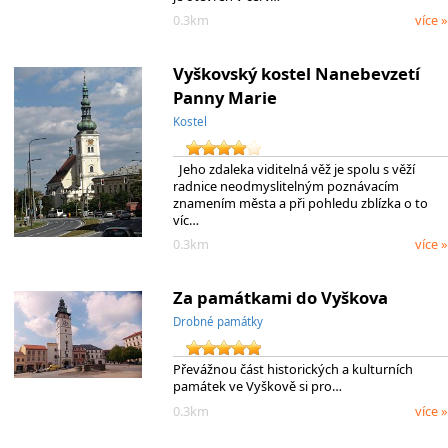
0.3km
více »
Vyškovský kostel Nanebevzetí
Panny Marie
Kostel
Jeho zdaleka viditelná věž je spolu s věží
radnice neodmyslitelným poznávacím
znamením města a při pohledu zblízka o to
víc…
0.3km
více »
Za památkami do Vyškova
Drobné památky
Převážnou část historických a kulturních
památek ve Vyškově si pro…
0.3km
více »