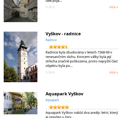
celé poja…
0.3km
více »
Vyškov - radnice
Radnice
Radnice byla zbudována v letech 1568-69 v
renesančním slohu. Koncem války byla její
střecha značně poškozena, proto nejvyšší část
objektu byla po…
0.3km
více »
Aquapark Vyškov
Aquapark
Aquapark Vyškov nabízí dva areály: letní, který
je otevřen v červ…