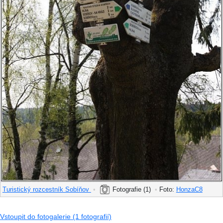
Turistický rozcestník Sobíňov
•
Fotografie (1)
•
Foto:
HonzaC8
Vstoupit do fotogalerie (1 fotografií)