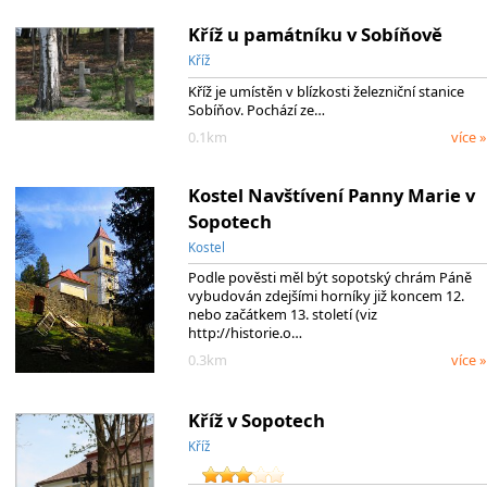
Kříž u památníku v Sobíňově
Kříž
Kříž je umístěn v blízkosti železniční stanice
Sobíňov. Pochází ze…
0.1km
více »
Kostel Navštívení Panny Marie v
Sopotech
Kostel
Podle pověsti měl být sopotský chrám Páně
vybudován zdejšími horníky již koncem 12.
nebo začátkem 13. století (viz
http://historie.o…
0.3km
více »
Kříž v Sopotech
Kříž