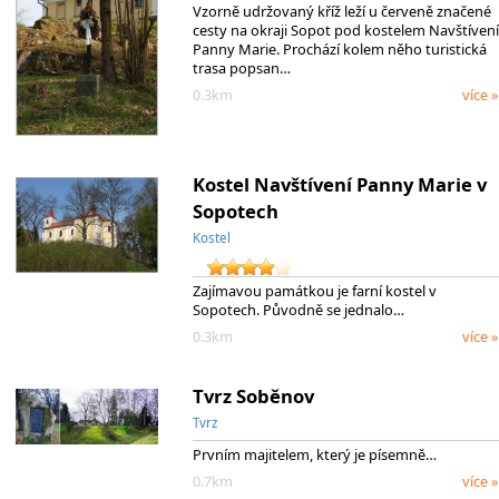
Vzorně udržovaný kříž leží u červeně značené
cesty na okraji Sopot pod kostelem Navštívení
Panny Marie. Prochází kolem něho turistická
trasa popsan…
0.3km
více »
Kostel Navštívení Panny Marie v
Sopotech
Kostel
Zajímavou památkou je farní kostel v
Sopotech. Původně se jednalo…
0.3km
více »
Tvrz Soběnov
Tvrz
Prvním majitelem, který je písemně…
0.7km
více »