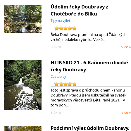
Údolím řeky Doubravy z
Chotěboře do Bílku
Tipy na výlet
Řeka Doubrava pramení na úpatí Žďárských
vrchů, nedaleko rybníka Velké…
3.5km
více »
HLINSKO 21 - 6.Kaňonem divoké
řeky Doubravy
Cestopisy
Toto jest zpráva o průchodu dnem kaňonu
Doubravy, kterou jsem uskutečnil na svátek
moravských věrozvěstů Léta Páně 2021. V
tom pon…
3.6km
více »
Podzimní výlet údolím Doubravy.