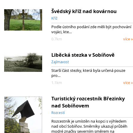
Švédský kříž nad kovárnou
Kříž
Podle ústního podání zde měli být pochování
vojáci, kte…
0.7km
více »
Liběcká stezka v Sobíňově
Zajímavost
Starší část stezky, která byla určená pouze
pro…
1.1km
více »
Turistický rozcestník Březinky
nad Sobíňovem
Rozcestí
Rozcestník je umístěn na kopci s výhledem
nad obcí Sobíňov. Směrníky ukazují průběh
modré značky severním směrem na