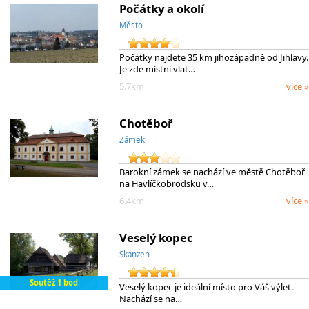
Počátky a okolí
Město
Počátky najdete 35 km jihozápadně od Jihlavy.
Je zde místní vlat…
5.7km
více »
Chotěboř
Zámek
Barokní zámek se nachází ve městě Chotěboř
na Havlíčkobrodsku v…
6.4km
více »
Veselý kopec
Skanzen
Soutěž 1 bod
Veselý kopec je ideální místo pro Váš výlet.
Nachází se na…