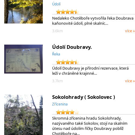
Údolí
Nedaleko Chotěboře vytvořila řeka Doubrava
kaňonovité údolí, plné skalníc…
3.6km
více »
Údolí Doubravy.
Řeka
Údolí Doubravy je přírodní rezervace, která
leží v chráněné krajinné…
3.7km
více »
Sokolohrady ( Sokolovec )
Zřícenina
Skromná zřícenina hradu Sokolohrady,
nazývaného také Sokolov, stojí na skalním
útesu nad údolím říčky Doubravy poblíž
Chotěboře na…