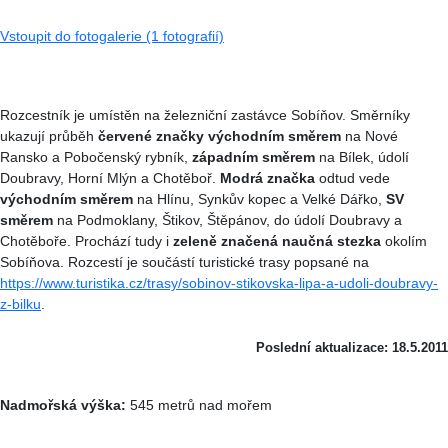
Vstoupit do fotogalerie (1 fotografií)
Rozcestník je umístěn na železniční zastávce Sobíňov. Směrníky
ukazují průběh
červené značky východním směrem
na Nové
Ransko a Pobočenský rybník,
západním směrem
na Bílek, údolí
Doubravy, Horní Mlýn a Chotěboř.
Modrá značka
odtud vede
východním směrem
na Hlínu, Synkův kopec a Velké Dářko,
SV
směrem
na Podmoklany, Štikov, Štěpánov, do údolí Doubravy a
Chotěboře. Prochází tudy i
zeleně značená naučná stezka
okolím
Sobíňova. Rozcestí je součástí turistické trasy popsané na
https://www.turistika.cz/trasy/sobinov-stikovska-lipa-a-udoli-doubravy-
z-bilku
.
Poslední aktualizace: 18.5.2011
Nadmořská výška:
545 metrů nad mořem