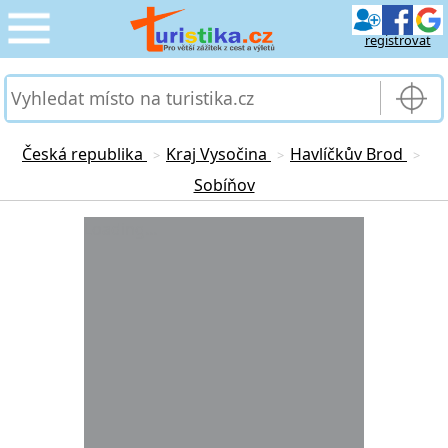
registrovat
CESTOVÁNÍ
›
SLUŽBY & DOPRAVA
›
Česká republika
Kraj Vysočina
Havlíčkův Brod
>
>
>
Sobíňov
PRO TURISTY
›
Loading...
MOJE TURISTIKA
›