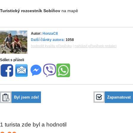
Turistický rozcestník Sobíňov
na mapě
Autor:
HonzaC8
Další články autora:
1058
hodnotit kvalitu příspěvku
|
nahlásit příspěvek redakci
Sdílet s přáteli
Byl jsem zde!
Zapamatovat
1
turista zde byl a hodnotil