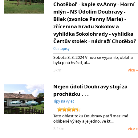
Chotěboř - kaple sv.Anny - Horní
mlýn - NS Údolím Doubravy -
Bílek (zvonice Panny Marie) -
zřícenina hradu Sokolov a
vyhlídka Sokolohrady - vyhlídka
Čertův stolek - nádraží Chotěboř
Cestopisy
Sobota 3. 8. 2024 V noci se vyjasnilo, obloha
byla plná hvězd, al…
3km
více »
Nejen údolí Doubravy stojí za
procházku . . .
Tipy na výlet
Tato oblast toku Doubravy patří mezi mé
oblíbené výlety a je jedno, ve kt…
3.2km
více »