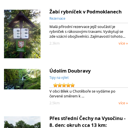
Žabí rybníček v Podmoklanech
Rezervace
Malá přírodní rezervace jejíž součástí je
rybníček s rákosovými travami. Vyskytují se
zde vzácní obojživelníci. Zajímavostí tohoto…
2.3km
více »
Údolím Doubravy
Tipy na výlet
V obci Bílek u Chotěboře se vydáme po
červené směrem k …
2.5km
více »
Přes střední Čechy na Vysočinu -
8. den: okruh cca 13 km: