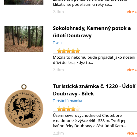
klikatící se podél šumící řeky se…
2.1km
více »
Sokolohrady, Kamenný potok a
údolí Doubravy
Trasa
Možná to někomu bude připadat jako nošení
dříví do lesa, když tu…
2.1km
více »
Turistická známka č. 1220 - Údolí
Doubravy - Bílek
Turistická známka
Území severovýchodně od Chotěboře
v nadmořské výšce 446 - 538 m. Tvoří jej
kaňon řeky Doubravy a část údolí Kam…
2.2km
více »