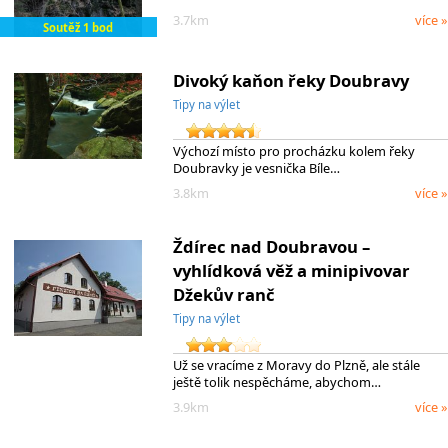
3.7km
více »
Soutěž 1 bod
Divoký kaňon řeky Doubravy
Tipy na výlet
Výchozí místo pro procházku kolem řeky
Doubravky je vesnička Bíle…
3.8km
více »
Ždírec nad Doubravou –
vyhlídková věž a minipivovar
Džekův ranč
Tipy na výlet
Už se vracíme z Moravy do Plzně, ale stále
ještě tolik nespěcháme, abychom…
3.9km
více »