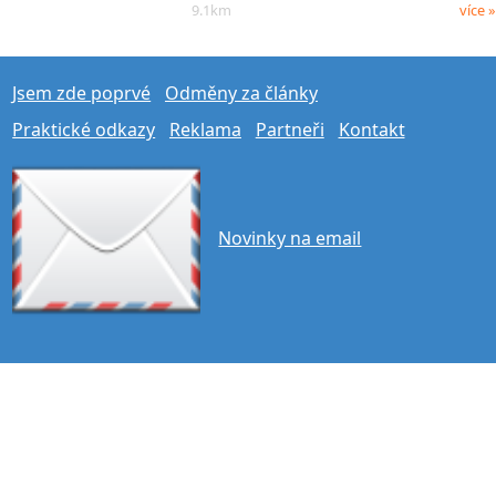
9.1km
více »
Jsem zde poprvé
Odměny za články
Praktické odkazy
Reklama
Partneři
Kontakt
Novinky na email
přepnout na plnou verzi
© 2007 - 2026 Turistika.cz s.r.o. •