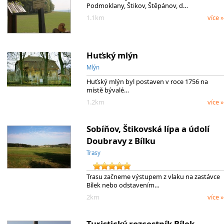
Podmoklany, Štikov, Štěpánov, d…
1.1km
více »
Huťský mlýn
Mlýn
Huťský mlýn byl postaven v roce 1756 na
místě bývalé…
1.2km
více »
Sobíňov, Štikovská lípa a údolí
Doubravy z Bílku
Trasy
Trasu začneme výstupem z vlaku na zastávce
Bílek nebo odstavením…
2km
více »
Turistický rozcestník Bílek