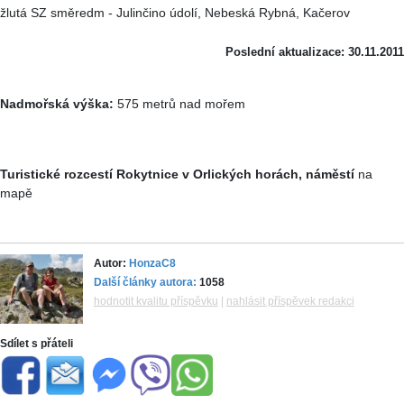
žlutá SZ směredm - Julinčino údolí, Nebeská Rybná, Kačerov
Poslední aktualizace: 30.11.2011
Nadmořská výška:
575 metrů nad mořem
Turistické rozcestí Rokytnice v Orlických horách, náměstí
na
mapě
Autor:
HonzaC8
Další články autora:
1058
hodnotit kvalitu příspěvku
|
nahlásit příspěvek redakci
Sdílet s přáteli