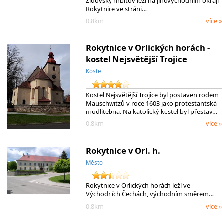
Židovský hřbitov leží na jihovýchodním okraji
Rokytnice ve stráni…
0.8km
více »
Rokytnice v Orlických horách -
kostel Nejsvětější Trojice
Kostel
Kostel Nejsvětější Trojice byl postaven rodem
Mauschwitzů v roce 1603 jako protestantská
modlitebna. Na katolický kostel byl přestav…
0.8km
více »
Rokytnice v Orl. h.
Město
Rokytnice v Orlických horách leží ve
Východních Čechách, východním směrem…
0.8km
více »