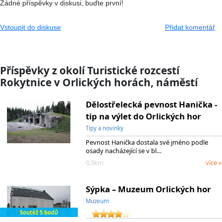
Žádné příspěvky v diskusi, buďte první!
Vstoupit do diskuse
Přidat komentář
Příspěvky z okolí Turistické rozcestí
Rokytnice v Orlických horách, náměstí
Dělostřelecká pevnost Hanička -
tip na výlet do Orlických hor
Tipy a novinky
Pevnost Hanička dostala své jméno podle
osady nacházející se v bl…
0.5km
více »
Sýpka – Muzeum Orlických hor
Muzeum
Soutěž 5 bodů