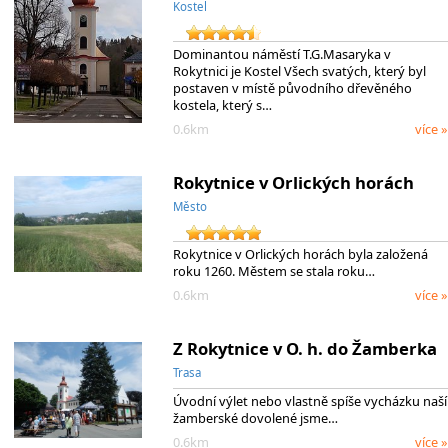
Kostel
Dominantou náměstí T.G.Masaryka v
Rokytnici je Kostel Všech svatých, který byl
postaven v místě původního dřevěného
kostela, který s…
0.6km
více »
Rokytnice v Orlických horách
Město
Rokytnice v Orlických horách byla založená
roku 1260. Městem se stala roku…
0.6km
více »
Z Rokytnice v O. h. do Žamberka
Trasa
Úvodní výlet nebo vlastně spíše vycházku naší
žamberské dovolené jsme…
0.6km
více »