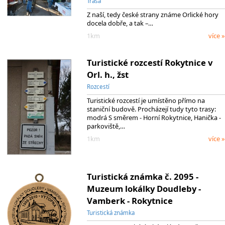
Trasa
Z naší, tedy české strany známe Orlické hory
docela dobře, a tak –…
1km
více »
Turistické rozcestí Rokytnice v
Orl. h., žst
Rozcestí
Turistické rozcestí je umístěno přímo na
staniční budově. Procházejí tudy tyto trasy:
modrá S směrem - Horní Rokytnice, Hanička -
parkoviště,…
1km
více »
Turistická známka č. 2095 -
Muzeum lokálky Doudleby -
Vamberk - Rokytnice
Turistická známka