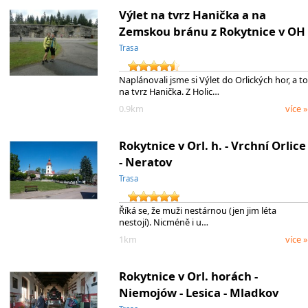
Výlet na tvrz Hanička a na
Zemskou bránu z Rokytnice v OH
Trasa
Naplánovali jsme si Výlet do Orlických hor, a to
na tvrz Hanička. Z Holic…
0.9km
více »
Rokytnice v Orl. h. - Vrchní Orlice
- Neratov
Trasa
Říká se, že muži nestárnou (jen jim léta
nestojí). Nicméně i u…
1km
více »
Rokytnice v Orl. horách -
Niemojów - Lesica - Mladkov