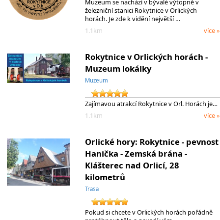
Muzeum se nachází v bývalé výtopně v
železniční stanici Rokytnice v Orlických
horách. Je zde k vidění největší …
1.1km
více »
Rokytnice v Orlických horách -
Muzeum lokálky
Muzeum
Zajímavou atrakcí Rokytnice v Orl. Horách je…
1.1km
více »
Orlické hory: Rokytnice - pevnost
Hanička - Zemská brána -
Klášterec nad Orlicí, 28
kilometrů
Trasa
Pokud si chcete v Orlických horách pořádně