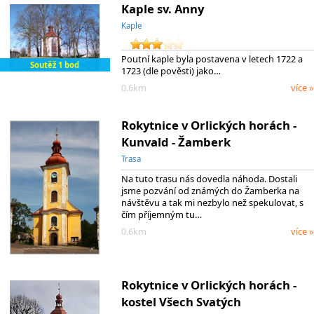
Kaple sv. Anny
Kaple
Poutní kaple byla postavena v letech 1722 a
Soutěž 1 bod
1723 (dle pověsti) jako…
0.6km
více »
Rokytnice v Orlických horách -
Kunvald - Žamberk
Trasa
Na tuto trasu nás dovedla náhoda. Dostali
jsme pozvání od známých do Žamberka na
návštěvu a tak mi nezbylo než spekulovat, s
čím příjemným tu…
0.6km
více »
Rokytnice v Orlických horách -
kostel Všech Svatých