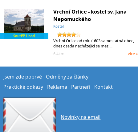
Vrchní Orlice - kostel sv. Jana
Nepomuckého
Kostel
Soutěž 1 bod
Vrchní Orlice od roku1603 samostatná obec,
dnes osada nacházející se mezi…
6.4km
více »
Jsem zde poprvé
Odměny za články
Praktické odkazy
Reklama
Partneři
Kontakt
Novinky na email