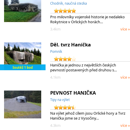
Chodník, naučná stezka
Pro milovníky vojenské historie je nedaleko
Rokytnice v Orlických horách…
3.4km
více »
Děl. tvrz Hanička
Pomník
Hanička je jednou z největších českých
Soutěž 1 bod
pevností postavených před druhou s…
4.1km
více »
PEVNOST HANIČKA
Tipy na výlet
Na výlet jehož cílem jsou Orlické hory a Tvrz
Hanička jsme se z Vysočiny…
4.3km
více »