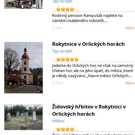
Tipy na výlet
Rodinný pension Rampušák najdete na
náměstí malebného městečk…
0.7km
více »
Rokytnice v Orlických horách
Tipy na výlet
Jedeme do Orlických hor, ne však na samotný
hřeben hor, ale na jeho úpatí, do města, které
je někdy nazýváno „hlavní město Orlických…
0.7km
více »
Židovský hřbitov v Rokytnici v
Orlických horách
Hřbitov