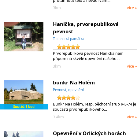
protáhnout tělo a nevadí vám…
3km
více »
Hanička, prvorepubliková
pevnost
Technická památka
Prvorepubliková pevnost Hanička nám
připomíná skvělé opevnění našeho…
3km
více »
bunkr Na Holém
Pevnost, opevnění
Bunkr Na Holém, resp. pěchotní srub R-S-74 je
Soutěž 1 bod
součástí prvorepublikového…
3.4km
více »
Opevnění v Orlických horách