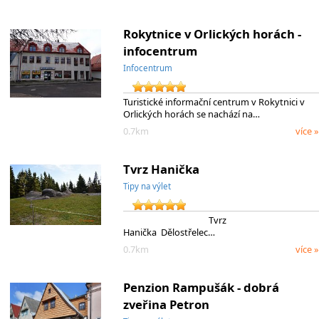
Rokytnice v Orlických horách -
infocentrum
Infocentrum
Turistické informační centrum v Rokytnici v
Orlických horách se nachází na…
0.7km
více »
Tvrz Hanička
Tipy na výlet
Tvrz
Hanička Dělostřelec…
0.7km
více »
Penzion Rampušák - dobrá
zveřina Petron