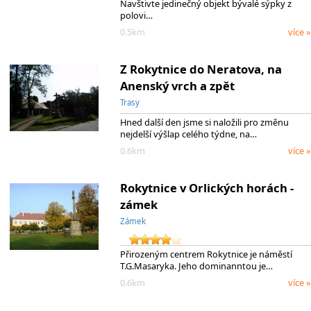
Navštivte jedinečný objekt bývalé sýpky z
polovi…
0.5km
více »
Z Rokytnice do Neratova, na
Anenský vrch a zpět
Trasy
Hned další den jsme si naložili pro změnu
nejdelší výšlap celého týdne, na…
0.6km
více »
Rokytnice v Orlických horách -
zámek
Zámek
Přirozeným centrem Rokytnice je náměstí
T.G.Masaryka. Jeho dominanntou je…
0.6km
více »