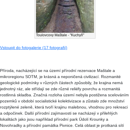
Toulovcovy Maštale - "Kuchyň"
Vstoupit do fotogalerie (17 fotografií)
Příroda, nacházející se na území přírodní rezervace Maštale a
mikroregionu SOTM, je krásná a neponičená civilizací. Rozmanité
geologické podmínky v různých částech způsobily, že krajina nemá
jednotný ráz, ale střídají se zde různé reliéfy povrchu a rozmanitá
rostlinná skladba. Značná rozloha území nebyla postižena scelováním
pozemků v období socialistické kolektivizace a zůstalo zde množství
rozptýlené zeleně, která tvoří krajinu malebnou, vhodnou pro rekreaci
a odpočinek. Další přírodní zajímavosti se nacházejí v přilehlých
lokalitách jako jsou například přírodní park Údolí Krounky a
Novohradky a přírodní památka Pivnice. Celá oblast je protkaná sítí