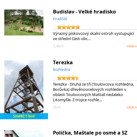
Budislav - Velké hradisko
Hradiště
Výrazný pískovcový skalní ostroh vystupující
ve střední části obc…
2.4km
více »
Terezka
Rozhledna
Terezka - Druhá ze tří (Toulovcova rozhledna,
Borůvka) dřevěnoocelových rozhleden v
oblasti Toulovcových Maštalí nedaleko
Litomyšle. Z trojice rozhle…
3km
více »
Soutěž 1 bod
Polička, Maštale po osmé a SZ