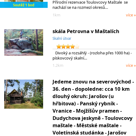
Přírodní rezervace Toulovcovy Maštale se
Soutěž 1 bod
nachází se na rozmezí okresů…
1km
více »
skála Petrovna v Maštalích
Skalní útvar
Divoký a rozsáhlý - (rozloha přes 1000 ha) -
pískovcový skalní…
1.2km
více »
Jedeme znovu na severovýchod -
36. den - dopoledne: cca 10 km
dlouhý okruh: Jarošov (u
hřbitova) - Panský rybník -
Vranice - Mojžíšův pramen -
Dudychova jeskyně - Toulovcovy
maštale - Městské maštale -
Voletínská studánka - Jarošov