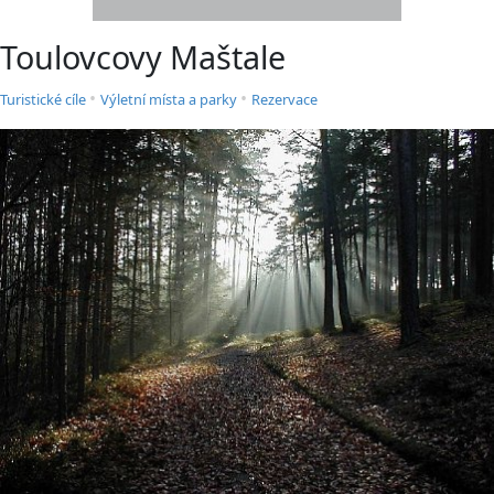
Toulovcovy Maštale
•
•
Turistické cíle
Výletní místa a parky
Rezervace