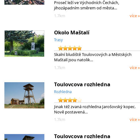
Proseč leží ve Východních Čechách,
jihozápadním směrem od města…
1.7km
více »
Okolo Maštalí
Trasy
Skalní bludiště Toulovcových a Městských
Maštalí jsou natolik…
1.7km
více »
Toulovcova rozhledna
Rozhledna
Jinak též zvaná rozhledna Jarošovský kopec.
Nově postavená…
1.7km
více »
Toulovcova rozhledna