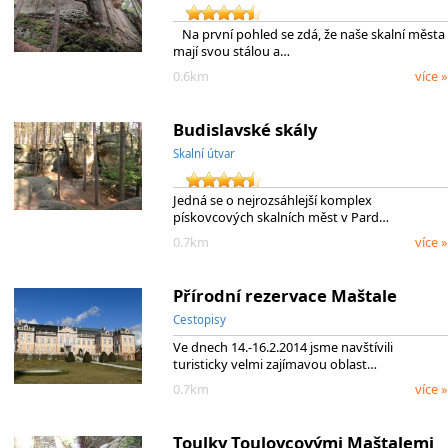
Na první pohled se zdá, že naše skalní města
mají svou stálou a…
0.6km
více »
Budislavské skály
Skalní útvar
Jedná se o nejrozsáhlejší komplex
pískovcových skalních měst v Pard…
0.7km
více »
Přírodní rezervace Maštale
Cestopisy
Ve dnech 14.-16.2.2014 jsme navštívili
turisticky velmi zajímavou oblast…
0.7km
více »
Toulky Toulovcovými Maštalemi