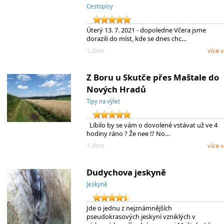
Cestopisy
Úterý 13. 7. 2021 - dopoledne Včera jsme
dorazili do míst, kde se dnes chc…
1.2km
více »
Z Boru u Skutče přes Maštale do
Nových Hradů
Tipy na výlet
Líbilo by se vám o dovolené vstávat už ve 4
hodiny ráno ? Že nee !? No…
1.3km
více »
Dudychova jeskyně
Jeskyně
Jde o jednu z nejznámnějších
pseudokrasových jeskyní vzniklých v