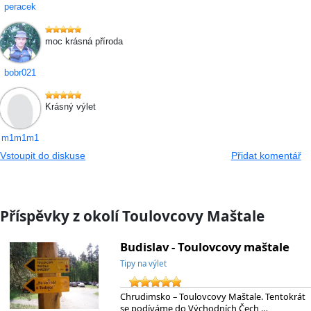
peracek
moc krásná příroda
bobr021
Krásný výlet
m1m1m1
Vstoupit do diskuse
Přidat komentář
Příspěvky z okolí Toulovcovy Maštale
Budislav - Toulovcovy maštale
Tipy na výlet
Chrudimsko – Toulovcovy Maštale. Tentokrát
se podíváme do Východních Čech,…