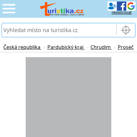
registrovat
CESTOVÁNÍ
›
SLUŽBY & DOPRAVA
›
Česká republika
Pardubický kraj
Chrudim
Proseč
>
>
>
PRO TURISTY
Loading...
›
MOJE TURISTIKA
›