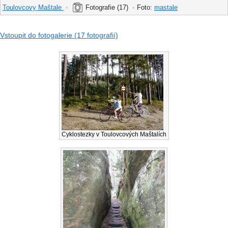
Toulovcovy Maštale
•
Fotografie (17)
•
Foto:
mastale
Vstoupit do fotogalerie (17 fotografií)
Cyklostezky v Toulovcových Maštalích