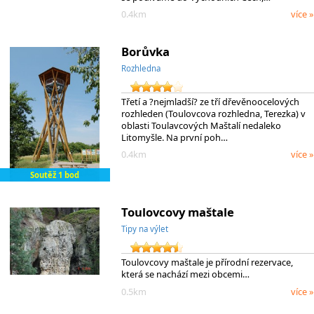
0.4km
více »
Borůvka
Rozhledna
Třetí a ?nejmladší? ze tří dřevěnoocelových
rozhleden (Toulovcova rozhledna, Terezka) v
oblasti Toulavcových Maštalí nedaleko
Litomyšle. Na první poh…
0.4km
více »
Soutěž 1 bod
Toulovcovy maštale
Tipy na výlet
Toulovcovy maštale je přírodní rezervace,
která se nachází mezi obcemi…
0.5km
více »