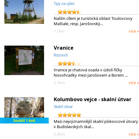
Tipy na výlet
Naším cílem je turistická oblast Toulovcovy
Maštale, resp. Jarošovský…
1.7km
více »
Vranice
Rozcestí
Vranice je chatová osada v údolí říčky
Novohradky mezi Jarošovem a Borem …
2.1km
více »
Kolumbovo vejce - skalní útvar
Skalní útvar
Soutěž 1 bod
Mezi nejvýznamnější skalní pískovcové útvary
v Budislavských skal…
2.3km
více »