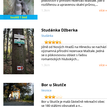
pískovcích v přírodní rezervaci Maštale. Jde o
rozšířenou a upravenou skalní průrvu,…
1.3km
více »
Soutěž 1 bod
Studánka Džberka
Studánka
Jižně od Nových Hradů na Hlinecku se nachází
významná přírodní rezervace Maštale. Jedná
se o pískovsovou oblast s řadou
romantických hlubokých…
1.3km
více »
Bor u Skutče
Vesnice
Bor u Skutče je malá částečně rekreační obec
se 180 stálými obyvateli a n…