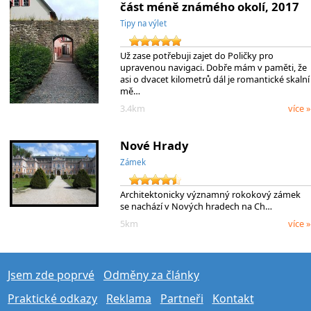
část méně známého okolí, 2017
Tipy na výlet
Už zase potřebuji zajet do Poličky pro
upravenou navigaci. Dobře mám v paměti, že
asi o dvacet kilometrů dál je romantické skalní
mě…
3.4km
více »
Nové Hrady
Zámek
Architektonicky významný rokokový zámek
se nachází v Nových hradech na Ch…
5km
více »
Jsem zde poprvé
Odměny za články
Praktické odkazy
Reklama
Partneři
Kontakt