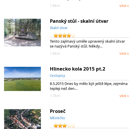
1.6km
více »
Panský stůl - skalní útvar
Skalní útvar
Tento zajímavý uměle upravený skalní útvar
se nazývá Panský stůl. Někdy…
1.6km
více »
Hlinecko kola 2015 pt.2
Cestopisy
8.5.2015 Dnes by mělo být ještě lépe, zejména
tepleji než den…
1.7km
více »
Proseč
Městečko