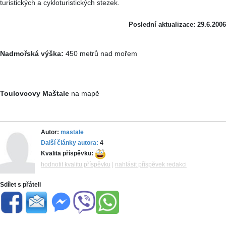
turistických a cykloturistických stezek.
Poslední aktualizace: 29.6.2006
Nadmořská výška:
450 metrů nad mořem
Toulovcovy Maštale
na mapě
Autor:
mastale
Další články autora:
4
Kvalita příspěvku:
hodnotit kvalitu příspěvku
|
nahlásit příspěvek redakci
Sdílet s přáteli