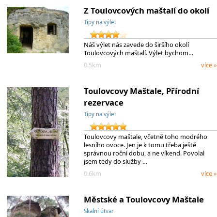
Z Toulovcových maštalí do okolí
Tipy na výlet
Náš výlet nás zavede do širšího okolí
Toulovcových maštalí. Výlet bychom…
0.5km
více »
Toulovcovy Maštale, Přírodní
rezervace
Tipy na výlet
Toulovcovy maštale, včetně toho modrého
lesního ovoce. Jen je k tomu třeba ještě
správnou roční dobu, a ne víkend. Povolal
jsem tedy do služby …
0.6km
více »
Městské a Toulovcovy Maštale
Skalní útvar