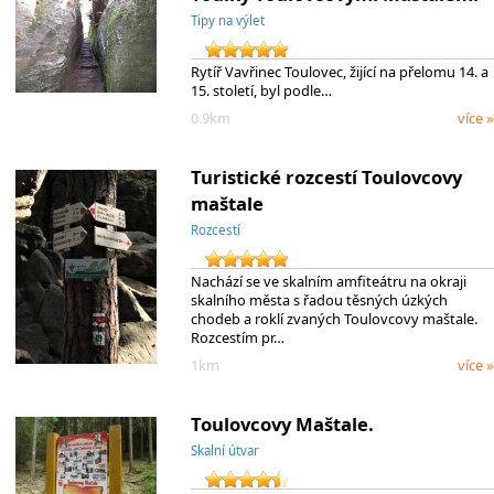
Tipy na výlet
Rytíř Vavřinec Toulovec, žijící na přelomu 14. a
15. století, byl podle…
0.9km
více »
Turistické rozcestí Toulovcovy
maštale
Rozcestí
Nachází se ve skalním amfiteátru na okraji
skalního města s řadou těsných úzkých
chodeb a roklí zvaných Toulovcovy maštale.
Rozcestím pr…
1km
více »
Toulovcovy Maštale.
Skalní útvar