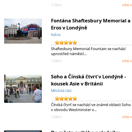
1.5km
více »
Fontána Shaftesbury Memorial a
Eros v Londýně
Kašna
Shaftesbury Memorial Fountain se nachází
uprostřed náměstí…
1.6km
více »
Soho a Čínská čtvrť v Londýně -
kousek Asie v Británii
Městská část
Čínská čtvrť se nachází ve známé oblasti Soho
v obvodu Westminster v…
1.6km
více »