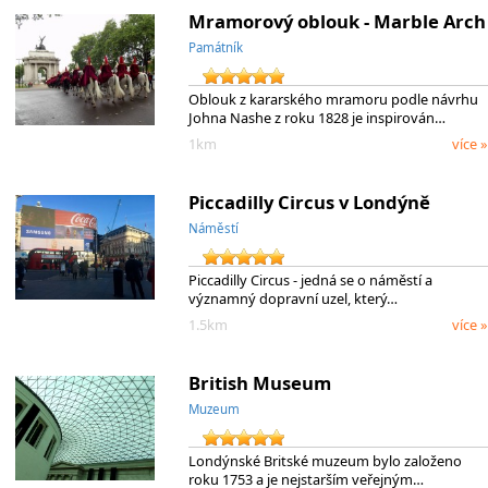
Mramorový oblouk - Marble Arch
Památník
Oblouk z kararského mramoru podle návrhu
Johna Nashe z roku 1828 je inspirován…
1km
více »
Piccadilly Circus v Londýně
Náměstí
Piccadilly Circus - jedná se o náměstí a
významný dopravní uzel, který…
1.5km
více »
British Museum
Muzeum
Londýnské Britské muzeum bylo založeno
roku 1753 a je nejstarším veřejným…