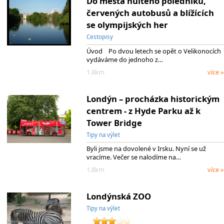
Do města nultého poledníku,
červených autobusů a blížících
se olympijských her
Cestopisy
Úvod Po dvou letech se opět o Velikonocích
vydáváme do jednoho z…
1.8km
více »
Londýn – procházka historickým
centrem - z Hyde Parku až k
Tower Bridge
Tipy na výlet
Byli jsme na dovolené v Irsku. Nyní se už
vracíme. Večer se nalodíme na…
1.8km
více »
Londýnská ZOO
Tipy na výlet