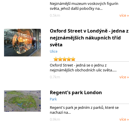
Nejznámější muzeum voskových figurín
světa, jehož další pobočky na…
0.5km
více »
Oxford Street v Londýně - jedna z
nejznámějších nákupních tříd
světa
Ulice
Oxford Street - jedná se o jednu z
nejznámějších obchodních ulic světa..…
0.7km
více »
Regent's park London
Park
Regent's park je jedním z parků, které se
nachazí na…
0.9km
více »