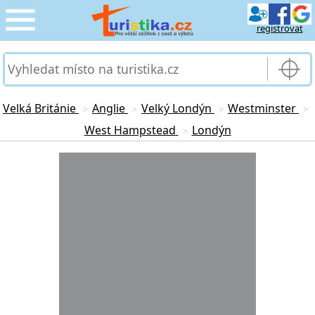
registrovat
CESTOVÁNÍ
›
SLUŽBY & DOPRAVA
›
Velká Británie
Anglie
Velký Londýn
Westminster
>
>
>
>
West Hampstead
Londýn
>
PRO TURISTY
›
Loading...
MOJE TURISTIKA
›