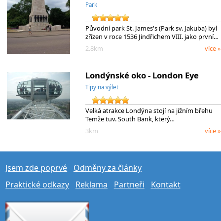
Park
Původní park St. James's (Park sv. Jakuba) byl
zřízen v roce 1536 Jindřichem VIII. jako první…
2.8km
více »
Londýnské oko - London Eye
Tipy na výlet
Velká atrakce Londýna stojí na jižním břehu
Temže tuv. South Bank, který…
3km
více »
Jsem zde poprvé
Odměny za články
Praktické odkazy
Reklama
Partneři
Kontakt