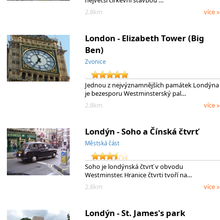
2.8km
více »
London - Elizabeth Tower (Big
Ben)
Zvonice
Jednou z nejvýznamnějších památek Londýna
je bezesporu Westminsterský pal…
2.8km
více »
Londýn - Soho a Čínská čtvrť
Městská část
Soho je londýnská čtvrť v obvodu
Westminster. Hranice čtvrti tvoří na…
2.8km
více »
Londýn - St. James's park