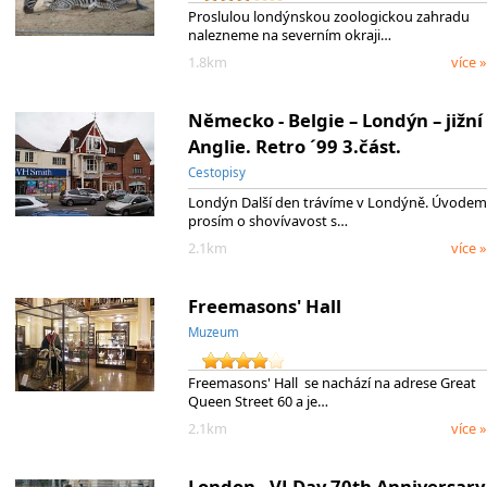
Proslulou londýnskou zoologickou zahradu
nalezneme na severním okraji…
1.8km
více »
Německo - Belgie – Londýn – jižní
Anglie. Retro ´99 3.část.
Cestopisy
Londýn Další den trávíme v Londýně. Úvodem
prosím o shovívavost s…
2.1km
více »
Freemasons' Hall
Muzeum
Freemasons' Hall se nachází na adrese Great
Queen Street 60 a je…
2.1km
více »
London - VJ Day 70th Anniversary