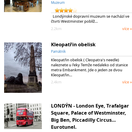
Muzeum
Londýnské dopravní muzeum se nachází ve
čtvrti Westminster poblíž…
2.2km
více »
Kleopatřin obelisk
Památník
Kleopatřin obelisk ( Cleopatra's needle)
naleznete u řeky Temže nedaleko od stanice
metra Embankment. Jde o jeden ze dvou
Kleopatřin…
2.4km
více »
LONDÝN - London Eye, Trafalgar
Square, Palace of Westminster,
Big Ben, Piccadilly Circus…
Eurotunel.