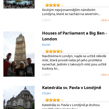
Druhým nejvýznamnějším náměstím
Londýna, které se nachází na severním…
2.8km
více »
Houses of Parliament a Big Ben -
London
Kostel
Navštívíme-li Londýn, najde se určitě několik
míst, které prostě nelze při jeho prohlídce
vynechat. Jedním z takových míst jsou určitě
budovy br…
2.8km
více »
Katedrála sv. Pavla v Londýně
Chrám
Katedrála sv. Pavla v Londýně je druhou
největší církevní stavbou …