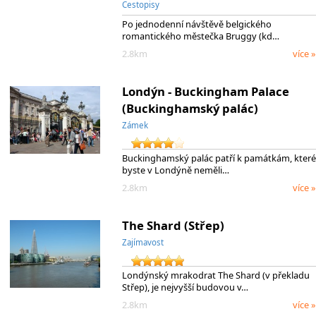
Cestopisy
Po jednodenní návštěvě belgického
romantického městečka Bruggy (kd…
2.8km
více »
Londýn - Buckingham Palace
(Buckinghamský palác)
Zámek
Buckinghamský palác patří k památkám, které
byste v Londýně neměli…
2.8km
více »
The Shard (Střep)
Zajímavost
Londýnský mrakodrat The Shard (v překladu
Střep), je nejvyšší budovou v…
2.8km
více »