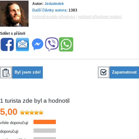
Autor:
Jedudedek
Další články autora:
1383
hodnotit kvalitu příspěvku
|
nahlásit příspěvek redakci
Sdílet s přáteli
Byl jsem zde!
Zapamatovat
1
turista zde byl a hodnotil
5,00
vřele doporučuji
doporučuji