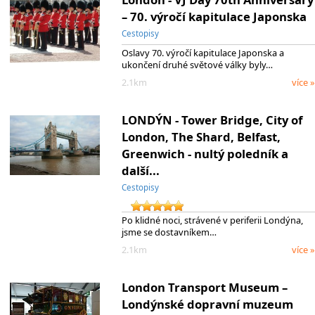
– 70. výročí kapitulace Japonska
Cestopisy
Oslavy 70. výročí kapitulace Japonska a
ukončení druhé světové války byly…
2.1km
více »
LONDÝN - Tower Bridge, City of
London, The Shard, Belfast,
Greenwich - nultý poledník a
další...
Cestopisy
Po klidné noci, strávené v periferii Londýna,
jsme se dostavníkem…
2.1km
více »
London Transport Museum –
Londýnské dopravní muzeum