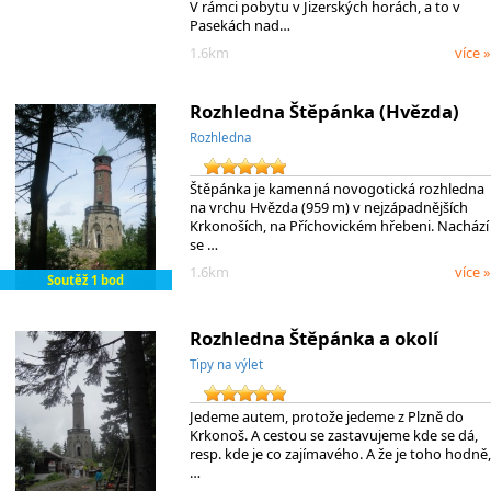
V rámci pobytu v Jizerských horách, a to v
Pasekách nad…
1.6km
více »
Rozhledna Štěpánka (Hvězda)
Rozhledna
Štěpánka je kamenná novogotická rozhledna
na vrchu Hvězda (959 m) v nejzápadnějších
Krkonoších, na Příchovickém hřebeni. Nachází
se …
1.6km
více »
Soutěž 1 bod
Rozhledna Štěpánka a okolí
Tipy na výlet
Jedeme autem, protože jedeme z Plzně do
Krkonoš. A cestou se zastavujeme kde se dá,
resp. kde je co zajímavého. A že je toho hodně,
…