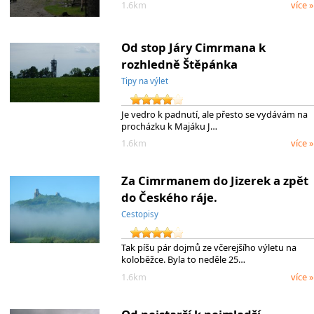
1.6km
více »
Od stop Járy Cimrmana k
rozhledně Štěpánka
Tipy na výlet
Je vedro k padnutí, ale přesto se vydávám na
procházku k Majáku J…
1.6km
více »
Za Cimrmanem do Jizerek a zpět
do Českého ráje.
Cestopisy
Tak píšu pár dojmů ze včerejšího výletu na
koloběžce. Byla to neděle 25…
1.6km
více »