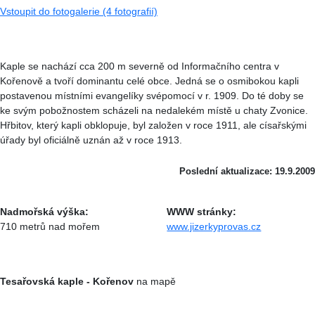
Vstoupit do fotogalerie (4 fotografií)
Kaple se nachází cca 200 m severně od Informačního centra v
Kořenově a tvoří dominantu celé obce. Jedná se o osmibokou kapli
postavenou místními evangelíky svépomocí v r. 1909. Do té doby se
ke svým pobožnostem scházeli na nedalekém místě u chaty Zvonice.
Hřbitov, který kapli obklopuje, byl založen v roce 1911, ale císařskými
úřady byl oficiálně uznán až v roce 1913.
Poslední aktualizace: 19.9.2009
Nadmořská výška:
WWW stránky:
710 metrů nad mořem
www.jizerkyprovas.cz
Tesařovská kaple - Kořenov
na mapě