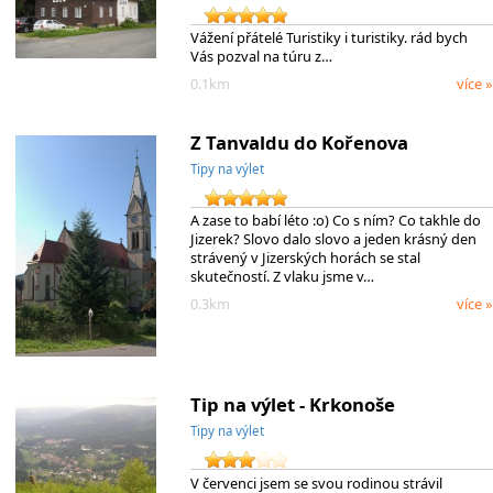
Vážení přátelé Turistiky i turistiky. rád bych
Vás pozval na túru z…
0.1km
více »
Z Tanvaldu do Kořenova
Tipy na výlet
A zase to babí léto :o) Co s ním? Co takhle do
Jizerek? Slovo dalo slovo a jeden krásný den
strávený v Jizerských horách se stal
skutečností. Z vlaku jsme v…
0.3km
více »
Tip na výlet - Krkonoše
Tipy na výlet
V červenci jsem se svou rodinou strávil