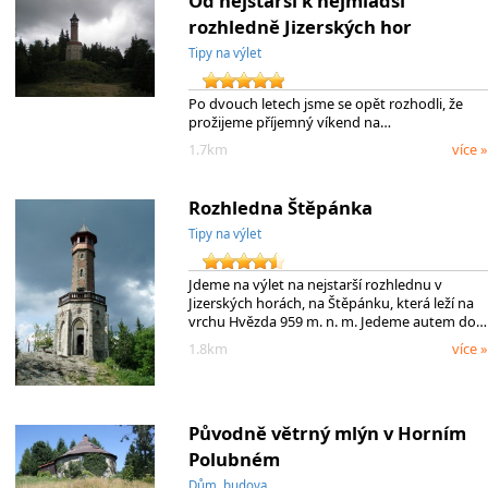
Od nejstarší k nejmladší
rozhledně Jizerských hor
Tipy na výlet
Po dvouch letech jsme se opět rozhodli, že
prožijeme příjemný víkend na…
1.7km
více »
Rozhledna Štěpánka
Tipy na výlet
Jdeme na výlet na nejstarší rozhlednu v
Jizerských horách, na Štěpánku, která leží na
vrchu Hvězda 959 m. n. m. Jedeme autem do…
1.8km
více »
Původně větrný mlýn v Horním
Polubném
Dům, budova