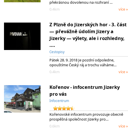
překrásnou dovolenou na rozhraní …
0.4km
více »
Z Plzně do Jizerských hor - 3. část
— převážně údolím Jizery a
Jizerky — výlety, ale i rozhledny,
....
Cestopisy
Pátek 28. 9. 2018 Je pozdní odpoledne,
opouštíme Český ráj a trochu váháme…
0.4km
více »
Kořenov - infocentrum Jizerky
pro vás
Infocentrum
Kořenovské infocentrum provozuje obecně
prospěšná společnost Jizerky pro…
0.6km
více »