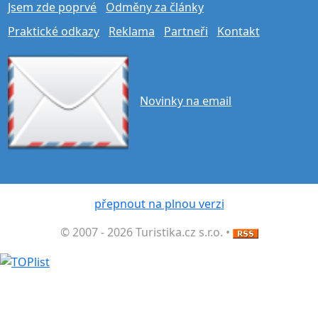
Jsem zde poprvé
Odměny za články
Praktické odkazy
Reklama
Partneři
Kontakt
Novinky na email
přepnout na plnou verzi
© 2007 - 2026 Turistika.cz s.r.o. •