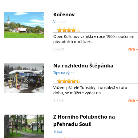
Kořenov
Vesnice
Obec Kořenov vznikla v roce 1960 sloučením
původních obcí Jizer…
0.9km
více »
Na rozhlednu Štěpánka
Tipy na výlet
Vážení přátelé Turistiky i turistiky.I v tuto
dobu, se můžete vydat na…
1.1km
více »
Z Horního Polubného na
přehradu Souš
Trasa