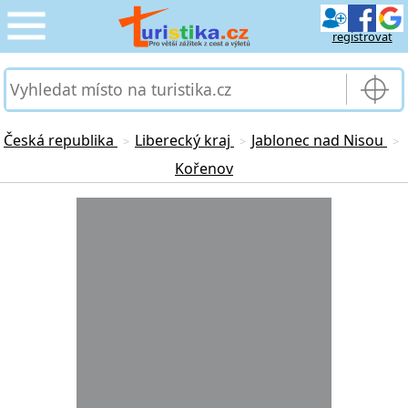
registrovat
CESTOVÁNÍ
›
SLUŽBY & DOPRAVA
›
Česká republika
Liberecký kraj
Jablonec nad Nisou
>
>
>
Kořenov
PRO TURISTY
›
Loading...
MOJE TURISTIKA
›