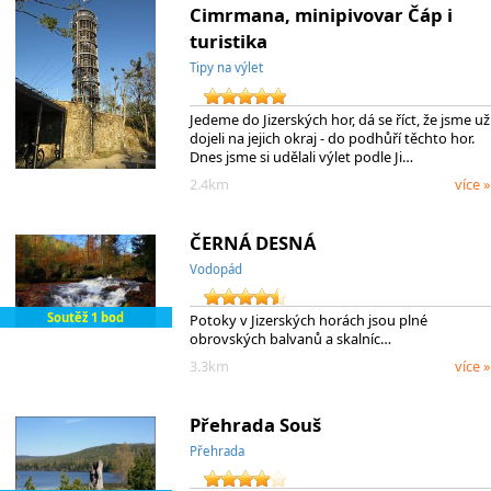
Cimrmana, minipivovar Čáp i
turistika
Tipy na výlet
Jedeme do Jizerských hor, dá se říct, že jsme už
dojeli na jejich okraj - do podhůří těchto hor.
Dnes jsme si udělali výlet podle Ji…
2.4km
více »
ČERNÁ DESNÁ
Vodopád
Soutěž 1 bod
Potoky v Jizerských horách jsou plné
obrovských balvanů a skalníc…
3.3km
více »
Přehrada Souš
Přehrada