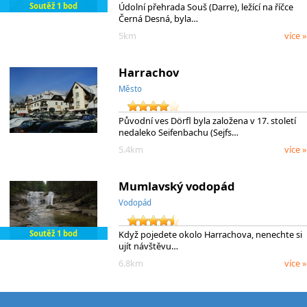
Soutěž 1 bod
Údolní přehrada Souš (Darre), ležící na říčce
Černá Desná, byla…
5km
více »
Harrachov
Město
Původní ves Dörfl byla založena v 17. století
nedaleko Seifenbachu (Sejfs…
5.4km
více »
Mumlavský vodopád
Vodopád
Soutěž 1 bod
Když pojedete okolo Harrachova, nenechte si
ujít návštěvu…
6.8km
více »