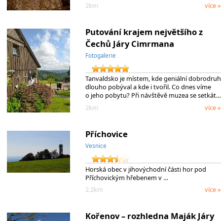
2km
více »
Putování krajem největšího z
Čechů Járy Cimrmana
Fotogalerie
Tanvaldsko je místem, kde geniální dobrodruh
dlouho pobýval a kde i tvořil. Co dnes víme
o jeho pobytu? Při návštěvě muzea se setkát…
2km
více »
Příchovice
Vesnice
Horská obec v jihovýchodní části hor pod
Příchovickým hřebenem v …
2.2km
více »
Kořenov – rozhledna Maják Járy