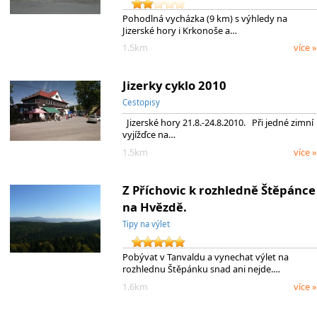
Pohodlná vycházka (9 km) s výhledy na
Jizerské hory i Krkonoše a…
1.5km
více »
Jizerky cyklo 2010
Cestopisy
Jizerské hory 21.8.-24.8.2010. Při jedné zimní
vyjížďce na…
1.5km
více »
Z Příchovic k rozhledně Štěpánce
na Hvězdě.
Tipy na výlet
Pobývat v Tanvaldu a vynechat výlet na
rozhlednu Štěpánku snad ani nejde.…
1.6km
více »