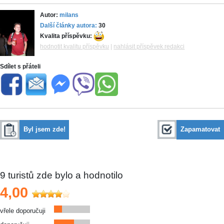
Autor:
milans
Další články autora:
30
Kvalita příspěvku:
hodnotit kvalitu příspěvku
|
nahlásit příspěvek redakci
Sdílet s přáteli
Byl jsem zde!
Zapamatovat
9
turistů zde bylo a hodnotilo
4,00
vřele doporučuji