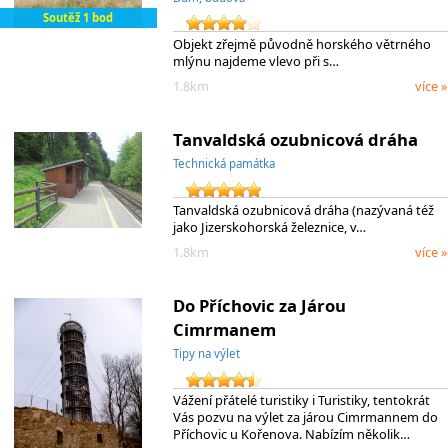
Soutěž 1 bod
Objekt zřejmě původně horského větrného
mlýnu najdeme vlevo při s…
1.8km
více »
Tanvaldská ozubnicová dráha
Technická památka
Tanvaldská ozubnicová dráha (nazývaná též
jako Jizerskohorská železnice, v…
1.8km
více »
Do Příchovic za Járou
Cimrmanem
Tipy na výlet
Vážení přátelé turistiky i Turistiky, tentokrát
Vás pozvu na výlet za járou Cimrmannem do
Příchovic u Kořenova. Nabízím několik…