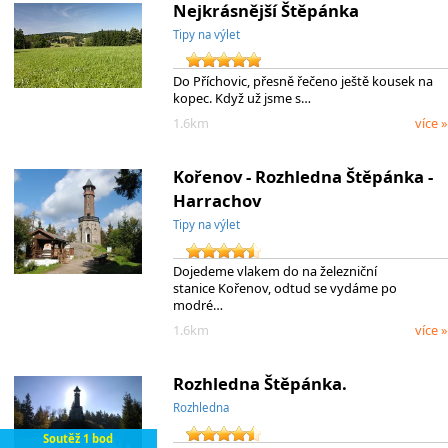
Nejkrásnější Štěpánka
Tipy na výlet
Do Příchovic, přesně řečeno ještě kousek na
kopec. Když už jsme s…
1.6km
více »
Kořenov - Rozhledna Štěpánka -
Harrachov
Tipy na výlet
Dojedeme vlakem do na železniční
stanice Kořenov, odtud se vydáme po
modré…
1.6km
více »
Rozhledna Štěpánka.
Rozhledna
Soutěž 1 bod