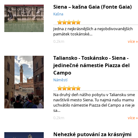
Siena – kašna Gaia (Fonte Gaia)
Kašna
Jedna z nejkrásnějších a nejobdivovanějších
památek toskánské…
0.2km
více »
Taliansko - Toskánsko - Siena -
jedinečné námestie Piazza del
Campo
Náměstí
Na druhý deň nášho pobytu v Taliansku sme
navštívili mesto Siena. Tu najmä našu mamu
uchvátilo námestie Piazza del Campo a nie je
sa…
0.2km
více »
Nehezké putování za krásnými