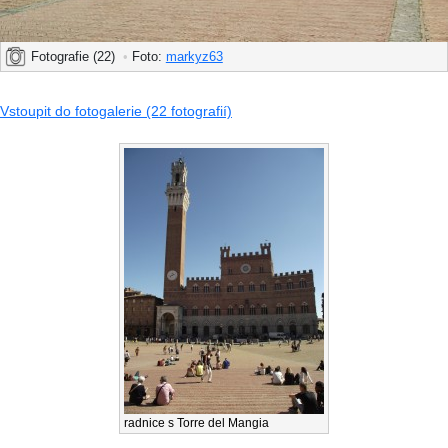
Fotografie (22)
•
Foto:
markyz63
Vstoupit do fotogalerie (22 fotografií)
radnice s Torre del Mangia