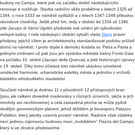
budovy na Campo, které pak na začátku století následujícícho
renovuje a rozšiřuje. Stavba radniční věže proběhne v letech 1325 až
1344, v roce 1333 se náměstí vydláždí a v letech 1347-1348 přibudou
obvodové chodníky. Ještě před tím, tedy v období let 1334 až 1346
zde Jacopo di Vanni Ugolini předvede své umění při vybudování
veřejné kašny. I celé následující období vytváří vláda
Sieny
právní
předpisy, jejichž cílem je architektonicky standardizovat podobu průčelí
domů na náměstí. I proto dojde k demolici kostela sv. Petra a Pavla a
jedinými změnami už pak jsou jen výzdoba městské kašny Fonte Gaia
na počátku 15. století (Jacopo della Quercia) a jisté historizující úpravy
v 19. století. Díky tomu zůstává toto náměstí ukázkou vznešené
umělecké harmonie, urbanistické estetiky města a jednoho z vrcholů
italského středověkého stavitelství.
Součástí náměstí je dodnes 11 z původních 12 přístupových bran
(jsou ale celkem dovedně maskovány v různých úrovních, takže si jich
mnohdy ani nevšimneme) a celá zastavěná plocha se může pyšnit
skvělým geometrickým plánem, jehož těžištěm je bezesporu Palazzo
Pubblico, který jakoby uzavírá prostor náměstí. Radnice však zdaleka
není jedinou zajímavou budovou mezi „mobiliářem“ Piazza del Campo,
který si ve zkratce představíme.