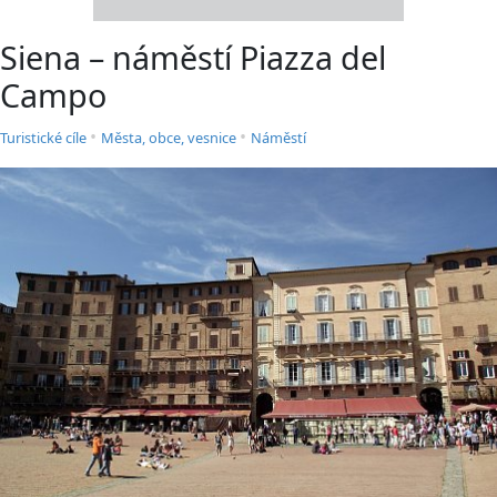
Siena – náměstí Piazza del
Campo
•
•
Turistické cíle
Města, obce, vesnice
Náměstí