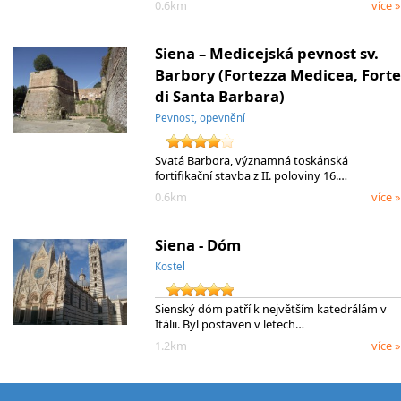
0.6km
více »
Siena – Medicejská pevnost sv.
Barbory (Fortezza Medicea, Forte
di Santa Barbara)
Pevnost, opevnění
Svatá Barbora, významná toskánská
fortifikační stavba z II. poloviny 16.…
0.6km
více »
Siena - Dóm
Kostel
Sienský dóm patří k největším katedrálám v
Itálii. Byl postaven v letech…
1.2km
více »