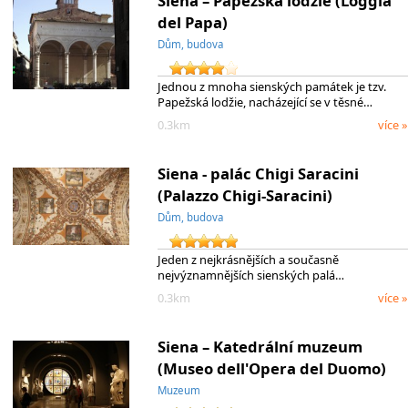
Siena – Papežská lodžie (Loggia
del Papa)
Dům, budova
Jednou z mnoha sienských památek je tzv.
Papežská lodžie, nacházející se v těsné…
0.3km
více »
Siena - palác Chigi Saracini
(Palazzo Chigi-Saracini)
Dům, budova
Jeden z nejkrásnějších a současně
nejvýznamnějších sienských palá…
0.3km
více »
Siena – Katedrální muzeum
(Museo dell'Opera del Duomo)
Muzeum