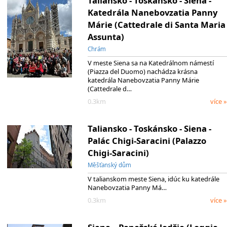
Taliansko - Toskánsko - Siena -
Katedrála Nanebovzatia Panny
Márie (Cattedrale di Santa Maria
Assunta)
Chrám
V meste Siena sa na Katedrálnom námestí
(Piazza del Duomo) nachádza krásna
katedrála Nanebovzatia Panny Márie
(Cattedrale d…
0.3km
více »
Taliansko - Toskánsko - Siena -
Palác Chigi-Saracini (Palazzo
Chigi-Saracini)
Měšťanský dům
V talianskom meste Siena, idúc ku katedrále
Nanebovzatia Panny Má…
0.3km
více »