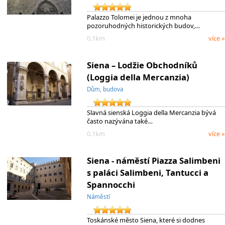
Palazzo Tolomei je jednou z mnoha
pozoruhodných historických budov,…
0.1km
více »
Siena – Lodžie Obchodníků
(Loggia della Mercanzia)
Dům, budova
Slavná sienská Loggia della Mercanzia bývá
často nazývána také…
0.1km
více »
Siena - náměstí Piazza Salimbeni
s paláci Salimbeni, Tantucci a
Spannocchi
Náměstí
Toskánské město Siena, které si dodnes