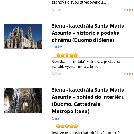
zachovalo svou středověkou…
0.1km
více »
Siena - katedrála Santa Maria
Assunta – historie a podoba
chrámu (Duomo di Siena)
Chrám
Sienská „černobílá“ katedrála je stavbou
natolik významnou a krás…
0.2km
více »
Siena - katedrála Santa Maria
Assunta – pohled do interiéru
(Duomo, Cattedrale
Metropolitana)
Chrám
Jestliže je sienská katedrála všeobecně