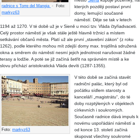
město
Siena
kupuje pozemky, na
radnice s Torre del Mangia
•
Foto:
kterých později postaví první
markyz63
domy, lemující současné
náměstí. Děje se tak v letech
1194 až 1270. V té době už je v Sieně u moci tzv. Vláda čtyřiadvaceti.
Celý prostor náměstí je však stále ještě hlavně tržnicí a místem
setkávání občanů města. Platí už ale první „stavební zákon“ (z roku
1262), podle kterého mohou mít zdejší domy max. trojdílná sdružená
okna a směrem do náměstí nesmí jejich jednotnost narušovat žádné
terasy a lodžie. A poté se již začíná šetřit na správném místě a ke
slovu přichází aristokratická Vláda devíti (1287-1355).
V této době se začíná stavět
radniční palác, který byl od
počátku sídlem starosty a
kanceláří „magistrátu“, do té
doby rozptýlených v objektech
církevních i soukromých.
Současně radnice dává impuls k
novému uspořádání náměstí a
od konce 13. století začíná
Foto:
markyz63
skupovat všechny soukromé