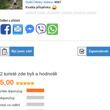
Další články autora:
4067
Kvalita příspěvku:
hodnotit kvalitu příspěvku
|
nahlásit příspěvek redakci
Sdílet s přáteli
Byl jsem zde!
Zapamatovat
2
turisté zde byli a hodnotili
5,00
vřele doporučuji
doporučuji
stojí za vidění