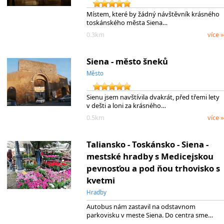
Místem, které by žádný návštěvník krásného
toskánského města Siena…
0.3km
více »
Siena - město šneků
Město
Sienu jsem navštívila dvakrát, před třemi lety
v dešti a loni za krásného…
0.5km
více »
Taliansko - Toskánsko - Siena -
mestské hradby s Medicejskou
pevnosťou a pod ňou trhovisko s
kvetmi
Hradby
Autobus nám zastavil na odstavnom
parkovisku v meste Siena. Do centra sme…