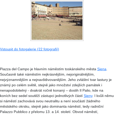
Vstoupit do fotogalerie (22 fotografií)
Piazza del Campo je hlavním náměstím toskánského města
Siena
.
Současně také náměstím nejkrásnějším, nejoriginálnějším,
nejvýznamnějším a nejnavštěvovanějším. Jeho zvláštní tvar lastury je
známý po celém světě, stejně jako množství zdejších památek i
nenapodobitelný - dvakrát ročně konaný – dostih Il Palio, kde na
koních bez sedel soutěží zástupci jednotlivých částí
Sieny
. I kvůli němu
si náměstí zachovává svou neutralitu a není součástí žádného
městského okrsku, stejně jako dominanta náměstí, tedy radniční
Palazzo Pubblico z přelomu 13. a 14. století. Obvod náměstí,