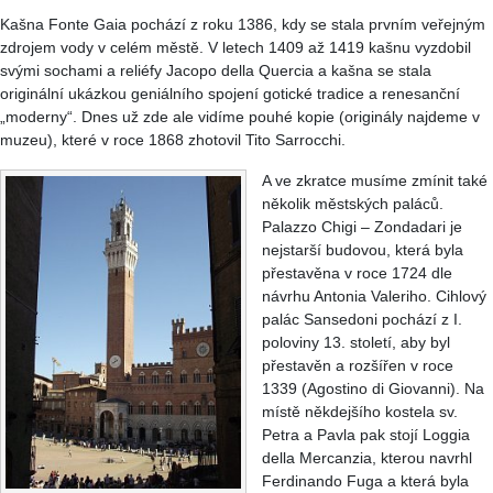
Kašna Fonte Gaia pochází z roku 1386, kdy se stala prvním veřejným
zdrojem vody v celém městě. V letech 1409 až 1419 kašnu vyzdobil
svými sochami a reliéfy Jacopo della Quercia a kašna se stala
originální ukázkou geniálního spojení gotické tradice a renesanční
„moderny“. Dnes už zde ale vidíme pouhé kopie (originály najdeme v
muzeu), které v roce 1868 zhotovil Tito Sarrocchi.
A ve zkratce musíme zmínit také
několik městských paláců.
Palazzo Chigi – Zondadari je
nejstarší budovou, která byla
přestavěna v roce 1724 dle
návrhu Antonia Valeriho. Cihlový
palác Sansedoni pochází z I.
poloviny 13. století, aby byl
přestavěn a rozšířen v roce
1339 (Agostino di Giovanni). Na
místě někdejšího kostela sv.
Petra a Pavla pak stojí Loggia
della Mercanzia, kterou navrhl
Ferdinando Fuga a která byla