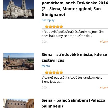
památkami aneb Toskánsko 2014
(2 – Siena, Monteriggioni, San
Gimignano)
Cestopisy
Předpověď počasí naštěstí ani v nejmenším
nezalhala a my se probouzíme do…
0.2km
více »
Siena – středověké město, kde se
zastavil čas
Město
Více než padesátitisícové toskánské město
Siena je zaps…
0.2km
více »
Siena – palác Salimbeni (Palazzo
Salimbeni)