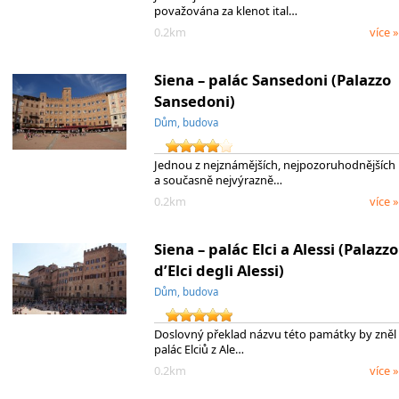
považována za klenot ital…
0.2km
více »
Siena – palác Sansedoni (Palazzo
Sansedoni)
Dům, budova
Jednou z nejznámějších, nejpozoruhodnějších
a současně nejvýrazně…
0.2km
více »
Siena – palác Elci a Alessi (Palazzo
d’Elci degli Alessi)
Dům, budova
Doslovný překlad názvu této památky by zněl
palác Elciů z Ale…
0.2km
více »