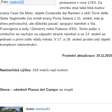
Foto:
markyz63
postavena v roce 1763. Za
zmínku stojí také blok budov
zvaný Case De Metz, objekt Costarella dei Barbieri s věží Torre delle
Sette Seghinelle (na místě brány Porta Salaria z 11. století, kde je
dnes jednoduchá, ale důležitá pasáž, spojující náměstí s Via
Francigena a tedy i Dómem) nebo Palazzo d'Elci. Tento palác s
cimbuřím se nachází na západní straně náměstí a ve 13. století se
jednalo o první sídlo vlády města. V 17. a 18. století prošel celý objekt
komplexní rekonstrukcí.
Poslední aktualizace: 19.11.2015
Nadmořská výška:
318 metrů nad mořem
Siena – náměstí Piazza del Campo
na mapě
Autor:
markyz63