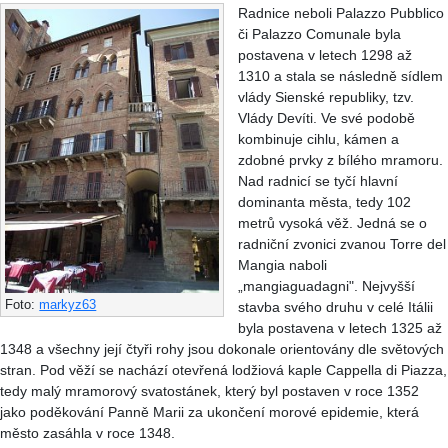
Radnice neboli Palazzo Pubblico
či Palazzo Comunale byla
postavena v letech 1298 až
1310 a stala se následně sídlem
vlády Sienské republiky, tzv.
Vlády Devíti. Ve své podobě
kombinuje cihlu, kámen a
zdobné prvky z bílého mramoru.
Nad radnicí se tyčí hlavní
dominanta města, tedy 102
metrů vysoká věž. Jedná se o
radniční zvonici zvanou Torre del
Mangia naboli
„mangiaguadagni". Nejvyšší
Foto:
markyz63
stavba svého druhu v celé Itálii
byla postavena v letech 1325 až
1348 a všechny její čtyři rohy jsou dokonale orientovány dle světových
stran. Pod věží se nachází otevřená lodžiová kaple Cappella di Piazza,
tedy malý mramorový svatostánek, který byl postaven v roce 1352
jako poděkování Panně Marii za ukončení morové epidemie, která
město zasáhla v roce 1348.