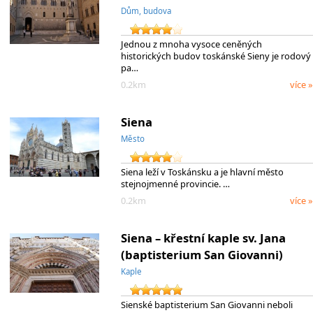
Dům, budova
Jednou z mnoha vysoce ceněných
historických budov toskánské Sieny je rodový
pa…
0.2km
více »
Siena
Město
Siena leží v Toskánsku a je hlavní město
stejnojmenné provincie. …
0.2km
více »
Siena – křestní kaple sv. Jana
(baptisterium San Giovanni)
Kaple
Sienské baptisterium San Giovanni neboli