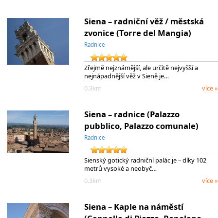
Siena – radniční věž / městská
zvonice (Torre del Mangia)
Radnice
Zřejmě nejznámější, ale určitě nejvyšší a
nejnápadnější věž v Sieně je…
0.3km
více »
Siena – radnice (Palazzo
pubblico, Palazzo comunale)
Radnice
Sienský gotický radniční palác je – díky 102
metrů vysoké a neobyč…
0.3km
více »
Siena – Kaple na náměstí