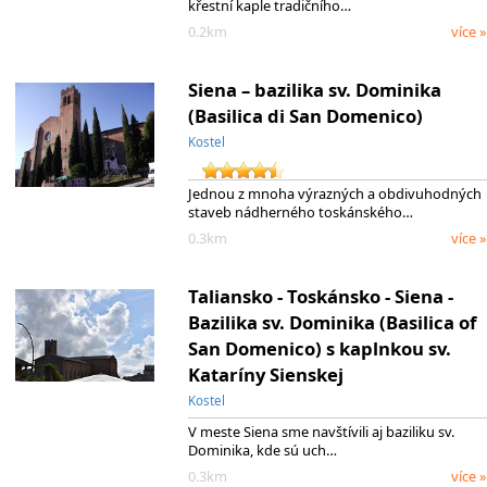
křestní kaple tradičního…
0.2km
více »
Siena – bazilika sv. Dominika
(Basilica di San Domenico)
Kostel
Jednou z mnoha výrazných a obdivuhodných
staveb nádherného toskánského…
0.3km
více »
Taliansko - Toskánsko - Siena -
Bazilika sv. Dominika (Basilica of
San Domenico) s kaplnkou sv.
Kataríny Sienskej
Kostel
V meste Siena sme navštívili aj baziliku sv.
Dominika, kde sú uch…
0.3km
více »