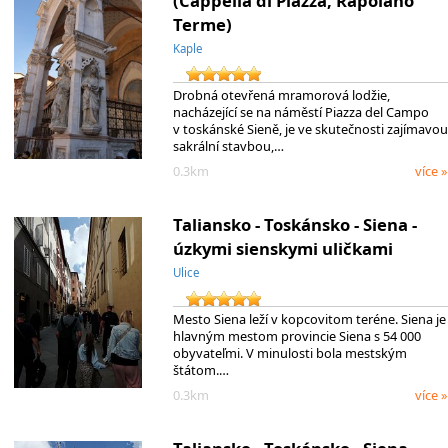
(Cappella di Piazza, Rapolano
Terme)
Kaple
Drobná otevřená mramorová lodžie,
nacházející se na náměstí Piazza del Campo
v toskánské Sieně, je ve skutečnosti zajímavou
sakrální stavbou,…
0.3km
více »
Taliansko - Toskánsko - Siena -
úzkymi sienskymi uličkami
Ulice
Mesto Siena leží v kopcovitom teréne. Siena je
hlavným mestom provincie Siena s 54 000
obyvateľmi. V minulosti bola mestským
štátom.…
0.3km
více »