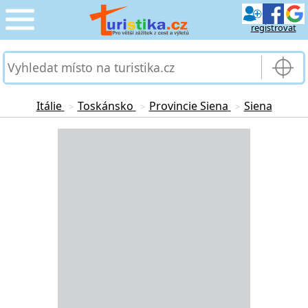
registrovat
CESTOVÁNÍ
›
SLUŽBY & DOPRAVA
›
Itálie
Toskánsko
Provincie Siena
Siena
>
>
>
PRO TURISTY
Loading...
›
MOJE TURISTIKA
›