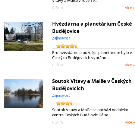
Vltavy a Malše v roce 19…
0.3km
více »
Hvězdárna a planetárium České
Budějovice
Zajímavost
Pro hvězdárnu a později i planetárium bylo v
Českých Budějovicích vybráno…
0.3km
více »
Soutok Vltavy a Malše v Českých
Budějovicích
Zajímavost
Soutok Vltavy a Malše se nachází nedaleko
centra Českých Budějovic Dá se…
0.3km
více »