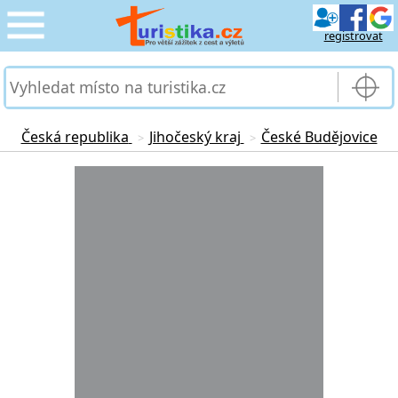
registrovat
CESTOVÁNÍ
›
SLUŽBY & DOPRAVA
›
Česká republika
Jihočeský kraj
České Budějovice
>
>
PRO TURISTY
Loading...
›
MOJE TURISTIKA
›