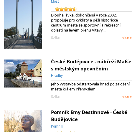
Most
Dlouhá lávka, dokončená v roce 2002,
propojuje pro cyklisty a pěší historické
centrum města se sportovní a rekreační
oblastí na levém břehu Vltavy.…
0.4km
více »
České Budějovice - nábřeží Malše
s městským opevněním
Hradby
Jeho výstavba odstartovala hned po založení
města králem Přemyslem…
0.4km
více »
Pomník Emy Destinnové - České
Budějovice
Pomník