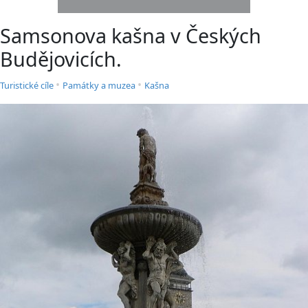
Samsonova kašna v Českých
Budějovicích.
•
•
Turistické cíle
Památky a muzea
Kašna