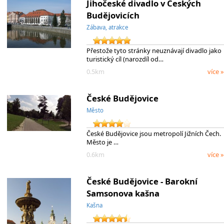
Jihočeské divadlo v Českých
Budějovicích
Zábava, atrakce
Přestože tyto stránky neuznávají divadlo jako
turistický cíl (narozdíl od…
0.5km
více »
České Budějovice
Město
České Budějovice jsou metropolí Jižních Čech.
Město je …
0.6km
více »
České Budějovice - Barokní
Samsonova kašna
Kašna