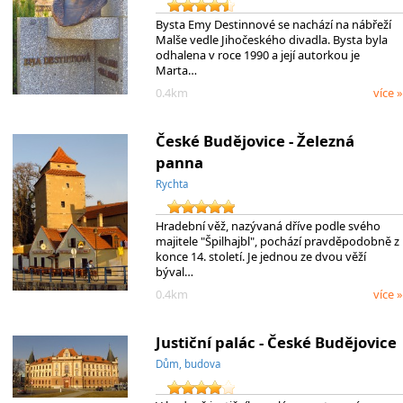
Bysta Emy Destinnové se nachází na nábřeží
Malše vedle Jihočeského divadla. Bysta byla
odhalena v roce 1990 a její autorkou je
Marta…
0.4km
více »
České Budějovice - Železná
panna
Rychta
Hradební věž, nazývaná dříve podle svého
majitele "Špilhajbl", pochází pravděpodobně z
konce 14. století. Je jednou ze dvou věží
býval…
0.4km
více »
Justiční palác - České Budějovice
Dům, budova