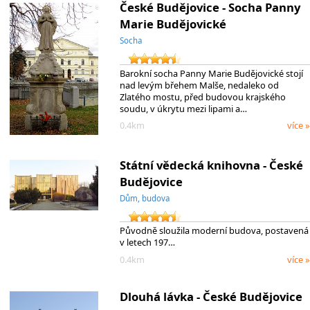
České Budějovice - Socha Panny
Marie Budějovické
Socha
Barokní socha Panny Marie Budějovické stojí
nad levým břehem Malše, nedaleko od
Zlatého mostu, před budovou krajského
soudu, v úkrytu mezi lipami a…
0.4km
více »
Státní vědecká knihovna - České
Budějovice
Dům, budova
Původně sloužila moderní budova, postavená
v letech 197…
0.4km
více »
Dlouhá lávka - České Budějovice