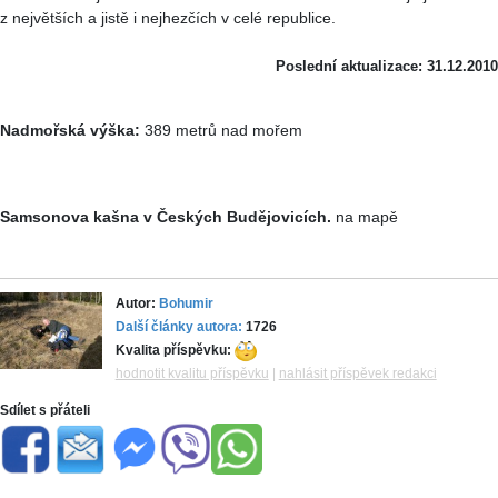
z největších a jistě i nejhezčích v celé republice.
Poslední aktualizace: 31.12.2010
Nadmořská výška:
389 metrů nad mořem
Samsonova kašna v Českých Budějovicích.
na mapě
Autor:
Bohumir
Další články autora:
1726
Kvalita příspěvku:
hodnotit kvalitu příspěvku
|
nahlásit příspěvek redakci
Sdílet s přáteli