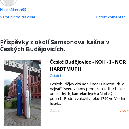
HankaManka83
Vstoupit do diskuse
Přidat komentář
Příspěvky z okolí Samsonova kašna v
Českých Budějovicích.
České Budějovice - KOH - I - NOR
HARDTMUTH
Ostatní
Českobudějovická Koh-i-noor Hardtmuth je
najvačší svetoznámy producen a distributor
umeleckých, kancelárskych a školských
potrieb. Podnik založil v roku 1790 vo Viedni
Josef…
0.2km
více »