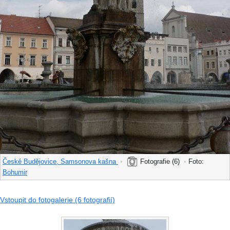
České Budějovice, Samsonova kašna
•
Fotografie (6)
•
Foto:
Bohumir
Vstoupit do fotogalerie (6 fotografií)