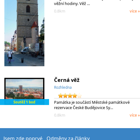
věžní hodiny. Věž …
0.8km
více »
Černá věž
Rozhledna
Památka je součástí Městské památkové
Soutěž 1 bod
rezervace České Budějovice Sy…
0.8km
více »
Jsem zde poprvé
Odměny za články