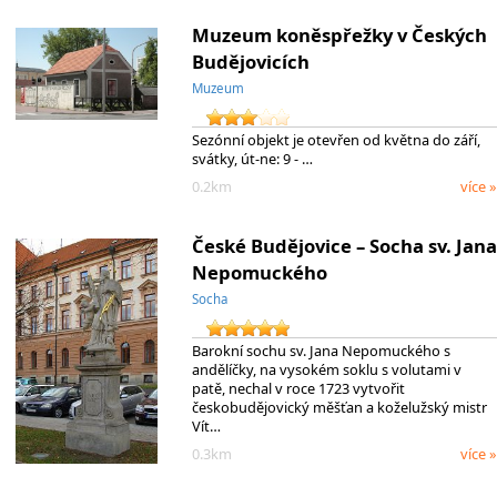
Muzeum koněspřežky v Českých
Budějovicích
Muzeum
Sezónní objekt je otevřen od května do září,
svátky, út-ne: 9 - …
0.2km
více »
České Budějovice – Socha sv. Jana
Nepomuckého
Socha
Barokní sochu sv. Jana Nepomuckého s
andělíčky, na vysokém soklu s volutami v
patě, nechal v roce 1723 vytvořit
českobudějovický měšťan a koželužský mistr
Vít…
0.3km
více »