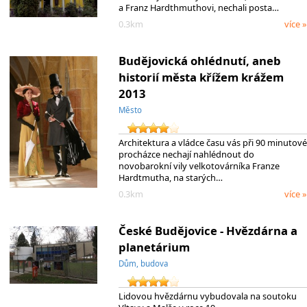
a Franz Hardthmuthovi, nechali posta…
0.3km
více »
Budějovická ohlédnutí, aneb
historií města křížem krážem
2013
Město
Architektura a vládce času vás při 90 minutové
procházce nechají nahlédnout do
novobarokní vily velkotovárníka Franze
Hardtmutha, na starých…
0.3km
více »
České Budějovice - Hvězdárna a
planetárium
Dům, budova
Lidovou hvězdárnu vybudovala na soutoku