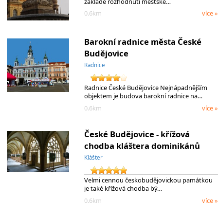
základě rozhodnutí městské…
0.6km
více »
Barokní radnice města České
Budějovice
Radnice
Radnice České Budějovice Nejnápadnějším
objektem je budova barokní radnice na…
0.6km
více »
České Budějovice - křížová
chodba kláštera dominikánů
Klášter
Velmi cennou českobudějovickou památkou
je také křížová chodba bý…
0.6km
více »