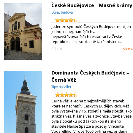
České Budějovice – Masné krámy
Dům, budova
Jeden ze symbolů Českých Budějovic není jen
jednou z nejznámějších a
nejnavštěvovanějších restaurací v České
republice, ale je současně také místem…
0.7km
více »
Dominanta Českých Budějovic –
Černá Věž
Tipy na výlet
Černá věž je jedna z nejznámějších staveb,
které se nachází v Českých Budějovicích. Věž
byla vystavěna v 16. století a měla sloužit jako
strážná věž, hlásná věž a zvonice. Stavba věže
byla z počátku pod taktovkou italského
stavitele Hanse Spatze a později Vincenta
Vogarelliho. V roce 1606 byli na věž přidány