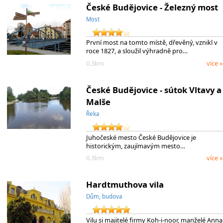
České Budějovice - Železný most
Most
První most na tomto místě, dřevěný, vznikl v
roce 1827, a sloužil výhradně pro…
0.3km
více »
České Budějovice - sútok Vltavy a
Malše
Řeka
Juhočeské mesto České Budějovice je
historickým, zaujímavým mesto…
0.3km
více »
Hardtmuthova vila
Dům, budova
Vilu si majitelé firmy Koh-i-noor, manželé Anna