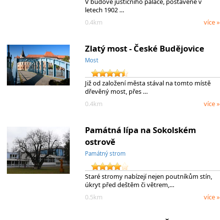
V budově justičního paláce, postavené v
letech 1902 …
0.4km
více »
Zlatý most - České Budějovice
Most
Již od založení města stával na tomto místě
dřevěný most, přes …
0.4km
více »
Památná lípa na Sokolském
ostrově
Památný strom
Staré stromy nabízejí nejen poutníkům stín,
úkryt před deštěm či větrem,…
0.5km
více »