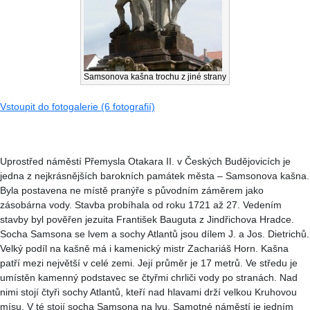
Samsonova kašna trochu z jiné strany
Vstoupit do fotogalerie (6 fotografií)
Uprostřed náměstí Přemysla Otakara II. v Českých Budějovicích je
jedna z nejkrásnějších barokních památek města – Samsonova kašna.
Byla postavena ne místě pranýře s původním záměrem jako
zásobárna vody. Stavba probíhala od roku 1721 až 27. Vedením
stavby byl pověřen jezuita František Bauguta z Jindřichova Hradce.
Socha Samsona se lvem a sochy Atlantů jsou dílem J. a Jos. Dietrichů.
Velký podíl na kašně má i kamenický mistr Zachariáš Horn. Kašna
patří mezi největší v celé zemi. Její průměr je 17 metrů. Ve středu je
umístěn kamenný podstavec se čtyřmi chrliči vody po stranách. Nad
nimi stojí čtyři sochy Atlantů, kteří nad hlavami drží velkou Kruhovou
mísu. V té stojí socha Samsona na lvu. Samotné náměstí je jedním