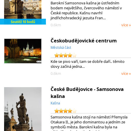
Barokní Samsonova kašna je ústředním
bodem největšího, čvercového náměstí v
České republice. Kašnu navrhl
jindřichohradecký jezuita Fran…
Soutěž 10 bodů
0.6km
více »
Českobudějovické centrum
Městská část
Kde se pivo vaří, tam se dobře daří.. těmito
slovy začíná jedna…
0.6km
více »
České Budějovice - Samsonova
kašna
Kašna
Samsonova kašna stojí na náměstí Přemysla
Otakara II., je jeho dominantou a jedním ze
symbolů města. Barokní kašna byla na