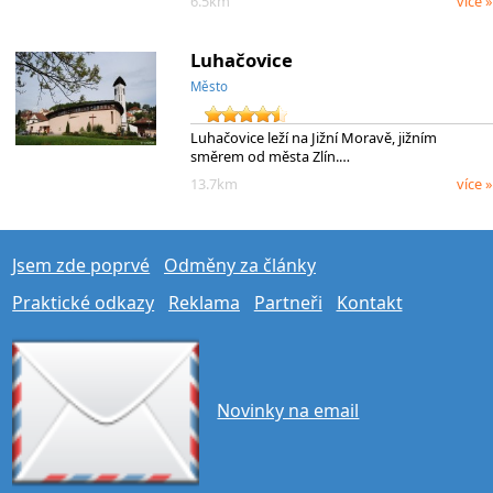
6.5km
více »
Luhačovice
Město
Luhačovice leží na Jižní Moravě, jižním
směrem od města Zlín.…
13.7km
více »
Jsem zde poprvé
Odměny za články
Praktické odkazy
Reklama
Partneři
Kontakt
Novinky na email