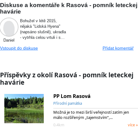
Diskuse a komentáře k Rasová - pomník leteckej
havárie
Bohužel v létě 2015,
nějaká "Lidská Hyena"
(napsáno slušně), ukradla
- vytrhla celou vrtuli i s…
Daniel
Vstoupit do diskuse
Přidat komentář
Příspěvky z okolí Rasová - pomník leteckej
havárie
PP Lom Rasová
Přírodní památka
Možná je to mezi širší veřejností zatím jen
málo rozšířeným „tajemstvím“,…
0.4km
více »