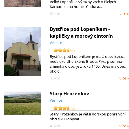
Veľký Lopeník je výrazný vrch v Bielych
Karpatoch na hranici Česka a…
4.1km
více »
Bystřice pod Lopeníkem -
kapličky a morový cintorín
Vesnice
Bystřice pod Lopeníkem je malá obec ležiaca
neďaleko Uherského Brodu. Prvá písomná
zmienka o obci je z roku 1405. Dnes má obec
okolo…
4.3km
více »
Starý Hrozenkov
Vesnice
Starý Hrozenkov je větší horskou pohraniční
obcí s 900 obyvat…
4.3km
více »