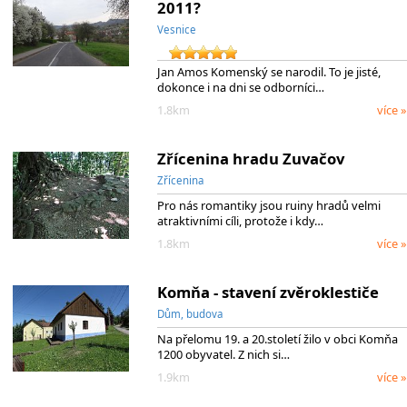
2011?
Vesnice
Jan Amos Komenský se narodil. To je jisté,
dokonce i na dni se odborníci…
1.8km
více »
Zřícenina hradu Zuvačov
Zřícenina
Pro nás romantiky jsou ruiny hradů velmi
atraktivními cíli, protože i kdy…
1.8km
více »
Komňa - stavení zvěroklestiče
Dům, budova
Na přelomu 19. a 20.století žilo v obci Komňa
1200 obyvatel. Z nich si…
1.9km
více »