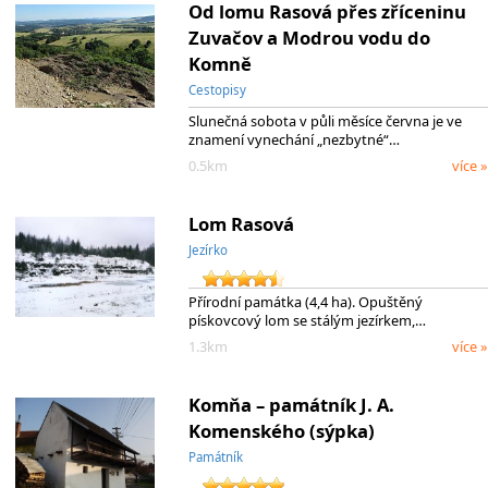
Od lomu Rasová přes zříceninu
Zuvačov a Modrou vodu do
Komně
Cestopisy
Slunečná sobota v půli měsíce června je ve
znamení vynechání „nezbytné“…
0.5km
více »
Lom Rasová
Jezírko
Přírodní památka (4,4 ha). Opuštěný
pískovcový lom se stálým jezírkem,…
1.3km
více »
Komňa – památník J. A.
Komenského (sýpka)
Památník