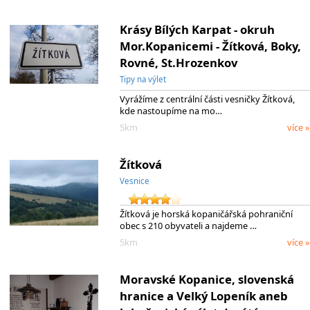
Krásy Bílých Karpat - okruh
Mor.Kopanicemi - Žítková, Boky,
Rovné, St.Hrozenkov
Tipy na výlet
Vyrážíme z centrální části vesničky Žítková,
kde nastoupíme na mo…
5km
více »
Žítková
Vesnice
Žítková je horská kopaničářská pohraniční
obec s 210 obyvateli a najdeme …
5km
více »
Moravské Kopanice, slovenská
hranice a Velký Lopeník aneb