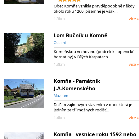
Obec Komňa vznikla pravděpodobně někdy
okolo roku 1260, písemně je však…
1.3km
více »
Lom Bučník u Komně
Ostatní
Komeňskou vrchovinu (podcelek Lopenické
hornatiny) v Bílých Karpatech…
1.3km
více »
Komňa - Památník
J.A.Komenského
Muzeum
Dalším zajímavým stavením v obci, která je
jedním ze tří možných rodišť…
1.4km
více »
Komňa - vesnice roku 1592 nebo