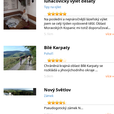
luhačovický výlet desátý
Tipy na výlet
Na poslední a nejnáročnější lázeňský výlet
jsem se celý týden vysloveně těšil. Oblast
Moravských Kopanic mi totiž doporučoval…
5.1km
více »
Bílé Karpaty
Pohoří
Chráněná krajiná oblast Bílé Karpaty se
rozkládá u jihovýchodního okraje …
5.6km
více »
Nový Světlov
Zámek
Pseudogotický zámek N…