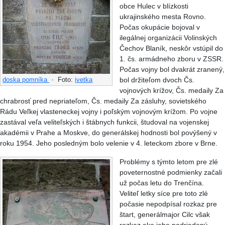
obce Hulec v blízkosti
ukrajinského mesta Rovno.
Počas okupácie bojoval v
ilegálnej organizácii Volinských
Čechov Blaník, neskôr vstúpil do
1. čs. armádneho zboru v ZSSR.
Počas vojny bol dvakrát zranený,
bol držiteľom dvoch Čs.
doska pomníka
•
Foto:
ivetka
vojnových krížov, Čs. medaily Za
chrabrosť pred nepriateľom, Čs. medaily Za zásluhy, sovietského
Rádu Veľkej vlasteneckej vojny i poľským vojnovým krížom. Po vojne
zastával veľa veliteľských i štábnych funkcii, študoval na vojenskej
akadémii v Prahe a Moskve, do generálskej hodnosti bol povýšený v
roku 1954. Jeho posledným bolo velenie v 4. leteckom zbore v Brne.
Problémy s týmto letom pre zlé
poveternostné podmienky začali
už počas letu do Trenčína.
Veliteľ letky síce pre toto zlé
počasie nepodpísal rozkaz pre
štart, generálmajor Cilc však