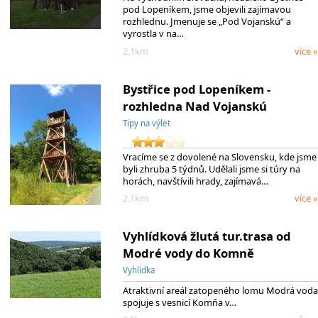
pod Lopeníkem, jsme objevili zajímavou
rozhlednu. Jmenuje se „Pod Vojanskú“ a
vyrostla v na…
2.1km
více »
Bystřice pod Lopeníkem -
rozhledna Nad Vojanskú
Tipy na výlet
Vracíme se z dovolené na Slovensku, kde jsme
byli zhruba 5 týdnů. Udělali jsme si túry na
horách, navštívili hrady, zajímavá…
2.1km
více »
Vyhlídková žlutá tur.trasa od
Modré vody do Komně
Vyhlídka
Atraktivní areál zatopeného lomu Modrá voda
spojuje s vesnicí Komňa v…