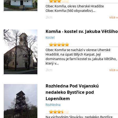
Obec Komňa, okres Uherské Hradište
Obec Komňa (560 obyvateľov)…
2km
více »
Komňa - kostel sv. Jakuba Většího
Kostel
Obec Komňa se nachází v okrese Uherské
Hradiště, na úpatí Bílých Karpat. Její
dominantou je farní kostel sv. Jakuba Většího,
který v…
2km
více »
Rozhledna Pod Vojanskú
nedaleko Bystřice pod
Lopeníkem
Rozhledna
Na východním Slovácku, nedaleko Bystřice