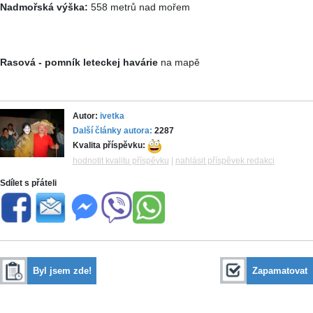
Nadmořská výška:
558 metrů nad mořem
Rasová - pomník leteckej havárie
na mapě
Autor:
ivetka
Další články autora:
2287
Kvalita příspěvku:
hodnotit kvalitu příspěvku
|
nahlásit příspěvek redakci
Sdílet s přáteli
Byl jsem zde!
Zapamatovat