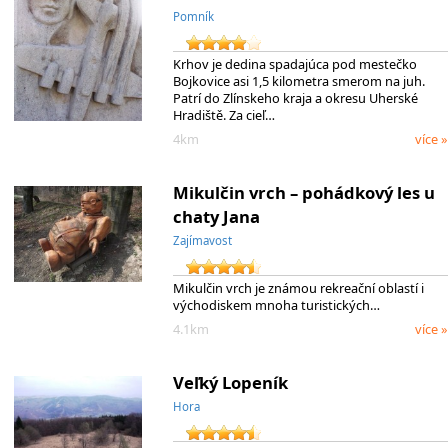
Pomník
Krhov je dedina spadajúca pod mestečko
Bojkovice asi 1,5 kilometra smerom na juh.
Patrí do Zlínskeho kraja a okresu Uherské
Hradiště. Za cieľ…
4km
více »
Mikulčin vrch – pohádkový les u
chaty Jana
Zajímavost
Mikulčin vrch je známou rekreační oblastí i
východiskem mnoha turistických…
4.1km
více »
Veľký Lopeník
Hora