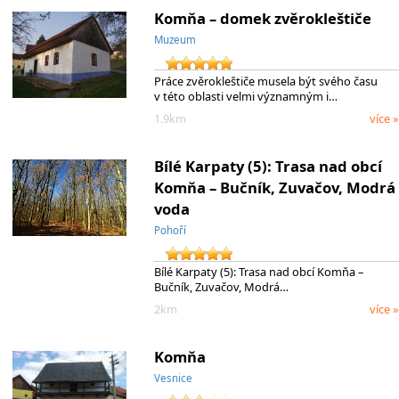
Komňa – domek zvěrokleštiče
Muzeum
Práce zvěrokleštiče musela být svého času
v této oblasti velmi významným i…
1.9km
více »
Bílé Karpaty (5): Trasa nad obcí
Komňa – Bučník, Zuvačov, Modrá
voda
Pohoří
Bílé Karpaty (5): Trasa nad obcí Komňa –
Bučník, Zuvačov, Modrá…
2km
více »
Komňa
Vesnice