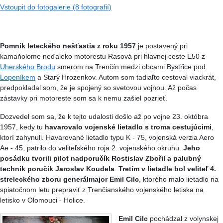
Vstoupit do fotogalerie (8 fotografií)
Pomník leteckého nešťastia z roku 1957
je postavený pri
kamaňolome neďaleko motorestu Rasová pri hlavnej ceste E50 z
Uherského Brodu
smerom na Trenčín medzi obcami Bystřice pod
Lopeníkem
a Starý Hrozenkov. Autom som tadiaľto cestoval viackrát,
predpokladal som, že je spojený so svetovou vojnou. Až počas
zástavky pri motoreste som sa k nemu zašiel pozrieť.
Dozvedel som sa, že k tejto udalosti došlo až po vojne 23. októbra
1957, kedy tu
havarovalo vojenské lietadlo s troma cestujúcimi
,
ktorí zahynuli. Havarované lietadlo typu K - 75, vojenská verzia Aero
Ae - 45, patrilo do veliteľského roja 2. vojenského okruhu.
Jeho
posádku tvorili pilot nadporučík Rostislav Zbořil a palubný
technik poručík Jaroslav Koudela
.
Tretím v lietadle bol veliteľ 4.
streleckého zboru generálmajor Emil Cilc
, ktorého malo lietadlo na
spiatočnom letu prepraviť z Trenčianského vojenského letiska na
letisko v Olomouci - Holice.
Emil Cilc
pochádzal z volynskej