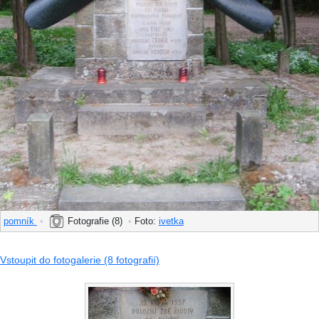
pomník
•
Fotografie (8)
•
Foto:
ivetka
Vstoupit do fotogalerie (8 fotografií)