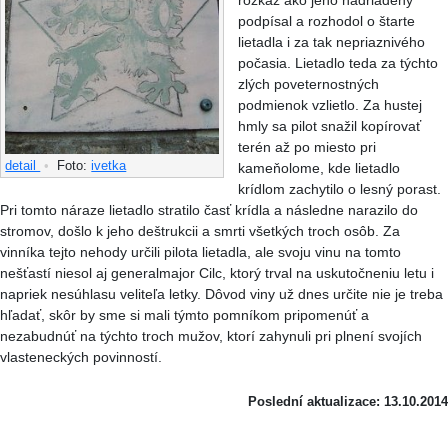
rozkaz ako jeho nadriadený
podpísal a rozhodol o štarte
lietadla i za tak nepriaznivého
počasia. Lietadlo teda za týchto
zlých poveternostných
podmienok vzlietlo. Za hustej
hmly sa pilot snažil kopírovať
terén až po miesto pri
detail
•
Foto:
ivetka
kameňolome, kde lietadlo
krídlom zachytilo o lesný porast.
Pri tomto náraze lietadlo stratilo časť krídla a následne narazilo do
stromov, došlo k jeho deštrukcii a smrti všetkých troch osôb. Za
vinníka tejto nehody určili pilota lietadla, ale svoju vinu na tomto
nešťastí niesol aj generalmajor Cilc, ktorý trval na uskutočneniu letu i
napriek nesúhlasu veliteľa letky. Dôvod viny už dnes určite nie je treba
hľadať, skôr by sme si mali týmto pomníkom pripomenúť a
nezabudnúť na týchto troch mužov, ktorí zahynuli pri plnení svojích
vlasteneckých povinností.
Poslední aktualizace: 13.10.2014