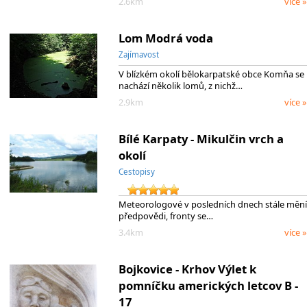
2.6km
více »
Lom Modrá voda
Zajímavost
V blízkém okolí bělokarpatské obce Komňa se
nachází několik lomů, z nichž…
2.9km
více »
Bílé Karpaty - Mikulčin vrch a
okolí
Cestopisy
Meteorologové v posledních dnech stále mění
předpovědi, fronty se…
3.4km
více »
Bojkovice - Krhov Výlet k
pomníčku amerických letcov B -
17