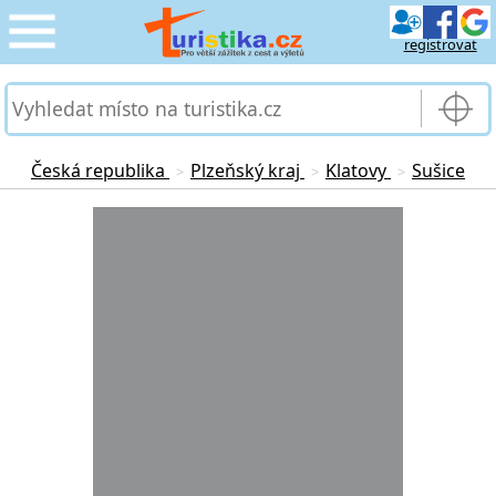
registrovat
CESTOVÁNÍ
›
SLUŽBY & DOPRAVA
›
Česká republika
Plzeňský kraj
Klatovy
Sušice
>
>
>
PRO TURISTY
Loading...
›
MOJE TURISTIKA
›