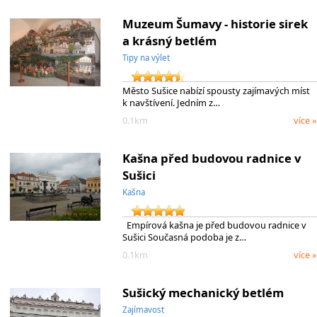
Muzeum Šumavy - historie sirek
a krásný betlém
Tipy na výlet
Město Sušice nabízí spousty zajímavých míst
k navštívení. Jedním z…
0.1km
více »
Kašna před budovou radnice v
Sušici
Kašna
Empírová kašna je před budovou radnice v
Sušici Současná podoba je z…
0.1km
více »
Sušický mechanický betlém
Zajímavost