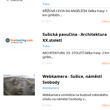
Trasa
KŘÍŽOVÁ CESTA NA ANDĚLÍČEK Délka trasy: 1
km (přibližn…
0.1km
více »
Sušická pavučina - Architektura
XX.století
Trasa
ARCHITEKTURA XX. STOLETÍ Délka trasy: 2 km
(přibli…
0.1km
více »
Webkamera - Sušice, náměstí
Svobody
WebKamera
Webkamera umístěná na budově městského
úřadu na náměstí Svobody v…
0.1km
více »