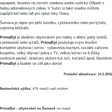
aquapark, bruslení na zimním stadionu anebo sušický Offpark s
řadou adrenalinových zábav. V Sušici si také snadno můžete
zapůjčit loď nebo raft pro splutí řeky Otavy.
Šumava je rájem pro pěší turistiku, cykloturistiku nebo pro lyžaře,
zejména běžkaře.
PrimaByt
je ideálním ubytováním pro rodiny s dětmi, party turistů,
cykloturistů nebo lyžařů,
PrimaByt
poskytuje svým hostům
kompletní ubytovací servis - vybavenou kuchyni, sociální zařízení,
koupelnu, velký obývací pokoj s TV, velkou ložnici se 6 lůžky,
venkovní pavlač, sklad pro uložení kol, lyží, kočárků apod. Navštivte
PrimaByt
a budete se cítit jako doma!
Poslední aktualizace: 14.2.2016
Nadmořská výška:
476 metrů nad mořem
PrimaByt - ubytování na Šumavě
na mapě