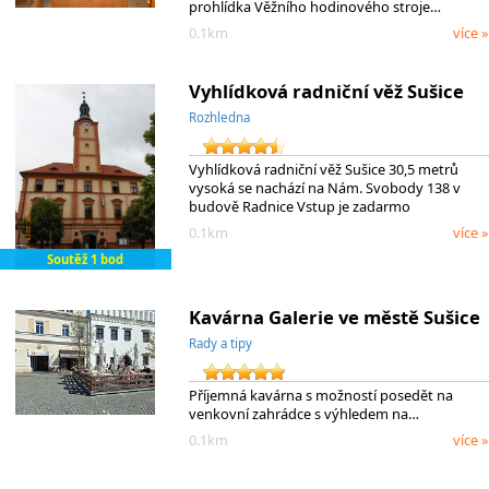
prohlídka Věžního hodinového stroje…
0.1km
více »
Vyhlídková radniční věž Sušice
Rozhledna
Vyhlídková radniční věž Sušice 30,5 metrů
vysoká se nachází na Nám. Svobody 138 v
budově Radnice Vstup je zadarmo
0.1km
více »
Soutěž 1 bod
Kavárna Galerie ve městě Sušice
Rady a tipy
Příjemná kavárna s možností posedět na
venkovní zahrádce s výhledem na…
0.1km
více »