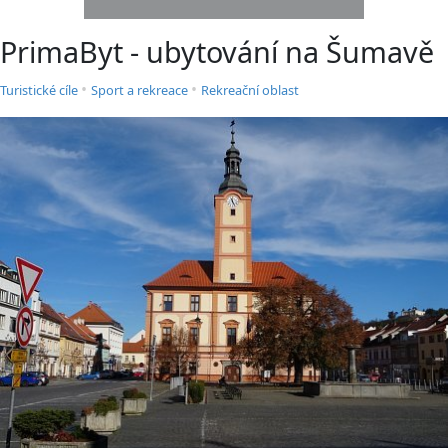
PrimaByt - ubytování na Šumavě
•
•
Turistické cíle
Sport a rekreace
Rekreační oblast