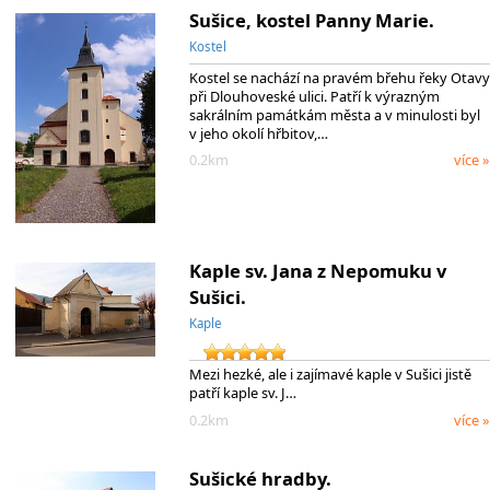
Sušice, kostel Panny Marie.
Kostel
Kostel se nachází na pravém břehu řeky Otavy
při Dlouhoveské ulici. Patří k výrazným
sakrálním památkám města a v minulosti byl
v jeho okolí hřbitov,…
0.2km
více »
Kaple sv. Jana z Nepomuku v
Sušici.
Kaple
Mezi hezké, ale i zajímavé kaple v Sušici jistě
patří kaple sv. J…
0.2km
více »
Sušické hradby.