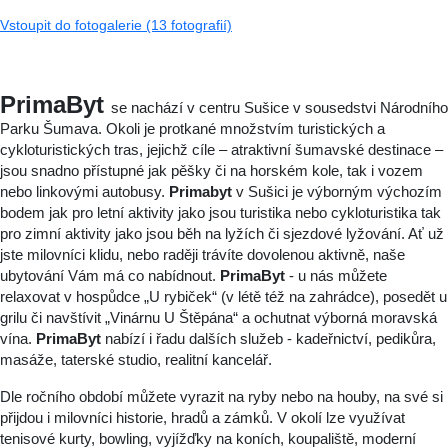
Vstoupit do fotogalerie (13 fotografií)
PrimaByt
se nachází v centru Sušice v sousedstvi Národního
Parku Šumava. Okoli je protkané množstvím turistických a
cykloturistických tras, jejichž cíle – atraktivní šumavské destinace –
jsou snadno přístupné jak pěšky či na horském kole, tak i vozem
nebo linkovými autobusy.
Primabyt
v Sušici je výborným výchozím
bodem jak pro letní aktivity jako jsou turistika nebo cykloturistika tak
pro zimní aktivity jako jsou běh na lyžích či sjezdové lyžování. Ať už
jste milovníci klidu, nebo raději trávíte dovolenou aktivně, naše
ubytování Vám má co nabídnout.
PrimaByt
- u nás můžete
relaxovat v hospůdce „U rybiček“ (v létě též na zahrádce), posedět u
grilu či navštívit „Vinárnu U Štěpána“ a ochutnat výborná moravská
vína.
PrimaByt
nabízí i řadu dalších služeb - kadeřnictví, pedikůra,
masáže, taterské studio, realitní kancelář.
Dle ročního období můžete vyrazit na ryby nebo na houby, na své si
přijdou i milovníci historie, hradů a zámků. V okolí lze využívat
tenisové kurty, bowling, vyjížďky na koních, koupaliště, moderní