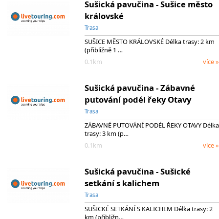
Sušická pavučina - Sušice město
královské
Trasa
SUŠICE MĚSTO KRÁLOVSKÉ Délka trasy: 2 km
(přibližně 1 …
0.1km
více »
Sušická pavučina - Zábavné
putování podél řeky Otavy
Trasa
ZÁBAVNÉ PUTOVÁNÍ PODÉL ŘEKY OTAVY Délka
trasy: 3 km (p…
0.1km
více »
Sušická pavučina - Sušické
setkání s kalichem
Trasa
SUŠICKÉ SETKÁNÍ S KALICHEM Délka trasy: 2
km (přibližn…