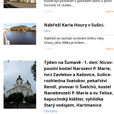
Kostel byl postaven v gotickém slohu v první
čtvrtině 14. století.…
0.2km
více »
Nábřeží Karla Houry v Sušici.
Ulice
Nábřeží se nachází na levém břehu řeky
Otavy. Jeho délka je kolem…
0.2km
více »
Týden na Šumavě - 1. den: Nicov-
poutní kostel Narození P. Marie,
tvrz Zavlekov a Kašovice, Sušice-
rozhledna Svatobor, pekařství
Rendl, pivovar U Švelchů, kostel
Nanebevzetí P. Marie a sv. Felixe,
kapucínský klášter, vyhlídka
Starý vodojem, Hartmanice
Cestopisy