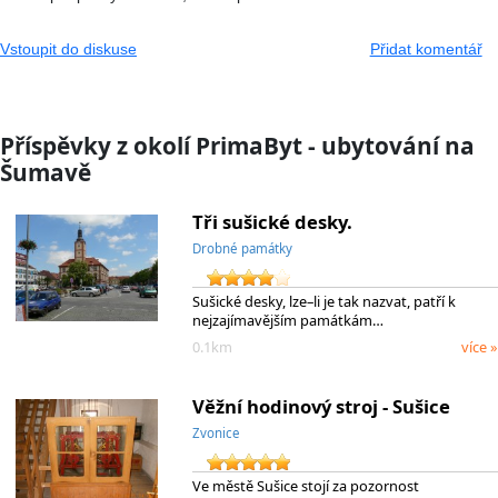
Vstoupit do diskuse
Přidat komentář
Příspěvky z okolí PrimaByt - ubytování na
Šumavě
Tři sušické desky.
Drobné památky
Sušické desky, lze–li je tak nazvat, patří k
nejzajímavějším památkám…
0.1km
více »
Věžní hodinový stroj - Sušice
Zvonice
Ve městě Sušice stojí za pozornost