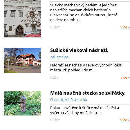
Sušický mechanický betlém je jedním z
největších mechanických betlémů v
ČR.Nachází se v sušickém muzeu, které
najdete na rohu…
0.1km
více »
Sušické vlakové nádraží.
Žel. stanice
Nádraží se nachází v severovýchodní části
města. Při pohledu do m…
0.2km
více »
Malá naučná stezka se zvířátky.
Chodník, naučná stezka
Pokud návštěvník Sušice má malé děti a
vyčerpá všechny možné atra…
0.2km
více »