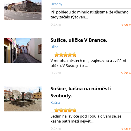
Hradby
Při pohledu do minulosti zjistíme, že všechno
tady začalo rýžován…
0.2km
více »
Sušice, ulička V Brance.
Ulice
V mnoha městech mají zajímavou a zvláštní
uličku. V Sušici je to …
0.2km
více »
Sušice, kašna na náměstí
Svobody.
Kašna
Sedím na lavičce pod lípou a dívám se, že
kašna patří mezi největ…
0.2km
více »