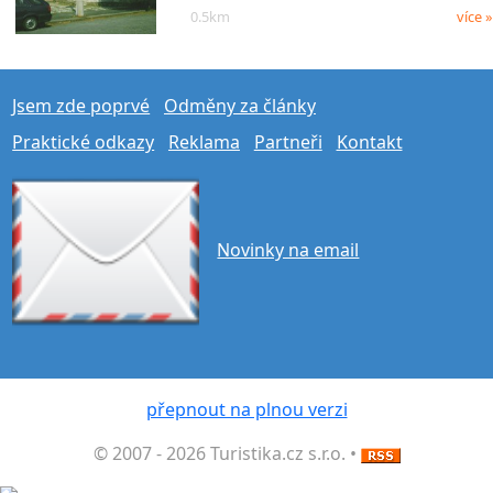
0.5km
více »
Jsem zde poprvé
Odměny za články
Praktické odkazy
Reklama
Partneři
Kontakt
Novinky na email
přepnout na plnou verzi
© 2007 - 2026 Turistika.cz s.r.o. •