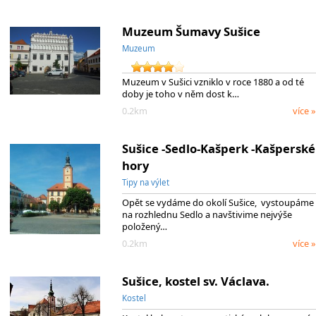
Muzeum Šumavy Sušice
Muzeum
Muzeum v Sušici vzniklo v roce 1880 a od té
doby je toho v něm dost k…
0.2km
více »
Sušice -Sedlo-Kašperk -Kašperské
hory
Tipy na výlet
Opět se vydáme do okolí Sušice, vystoupáme
na rozhlednu Sedlo a navštivime nejvýše
položený…
0.2km
více »
Sušice, kostel sv. Václava.
Kostel