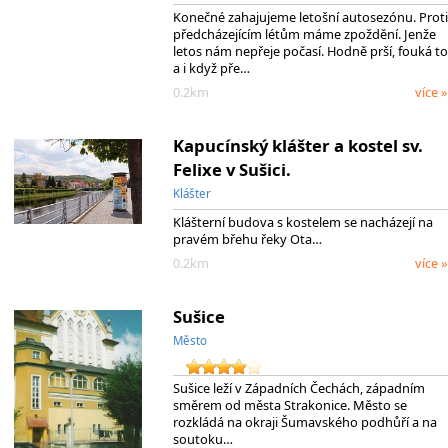
Konečné zahajujeme letošní autosezónu. Proti
předcházejícím létům máme zpoždění. Jenže
letos nám nepřeje počasí. Hodně prší, fouká to
a i když pře…
0.2km
více »
Kapucínský klášter a kostel sv.
Felixe v Sušici.
Klášter
Klášterní budova s kostelem se nacházejí na
pravém břehu řeky Ota…
0.2km
více »
Sušice
Město
Sušice leží v Západních Čechách, západním
směrem od města Strakonice. Město se
rozkládá na okraji Šumavského podhůří a na
soutoku…