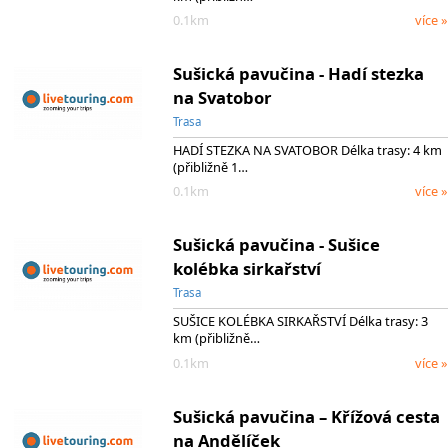
0.1km
více »
Sušická pavučina - Hadí stezka
na Svatobor
Trasa
HADÍ STEZKA NA SVATOBOR Délka trasy: 4 km
(přibližně 1…
0.1km
více »
Sušická pavučina - Sušice
kolébka sirkařství
Trasa
SUŠICE KOLÉBKA SIRKAŘSTVÍ Délka trasy: 3
km (přibližně…
0.1km
více »
Sušická pavučina – Křížová cesta
na Andělíček