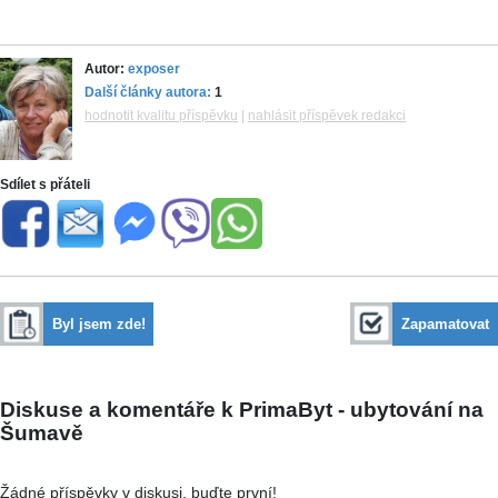
Autor:
exposer
Další články autora:
1
hodnotit kvalitu příspěvku
|
nahlásit příspěvek redakci
Sdílet s přáteli
Byl jsem zde!
Zapamatovat
Diskuse a komentáře k PrimaByt - ubytování na
Šumavě
Žádné příspěvky v diskusi, buďte první!