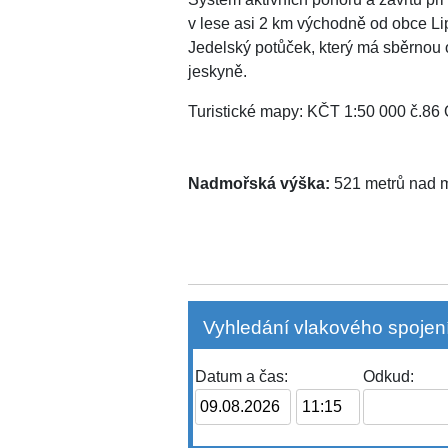
v lese asi 2 km východně od obce L
Jedelský potůček, který má sběrnou 
jeskyně.
Turistické mapy: KČT 1:50 000 č.86
Nadmořská výška:
521 metrů nad
Vyhledání vlakového spojení
Datum a čas:
Odkud: