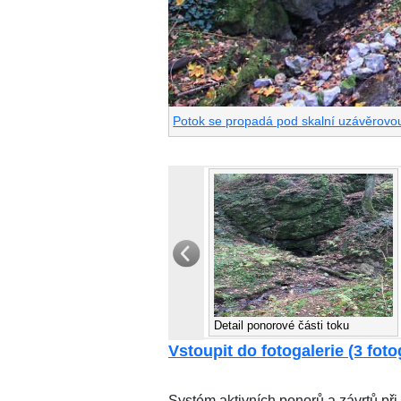
Potok se propadá pod skalní uzávěrov
Detail ponorové části toku
Vstoupit do fotogalerie (3 foto
Systém aktivních ponorů a závrtů př