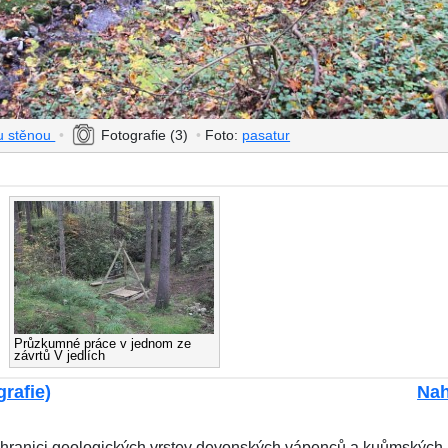
ou stěnou
•
Fotografie (3)
•
Foto:
pasatur
Průzkumné práce v jednom ze
závrtů V jedlích
grafie)
Nah
i hranici geologických vrstev devonských vápenců a kuůmských b