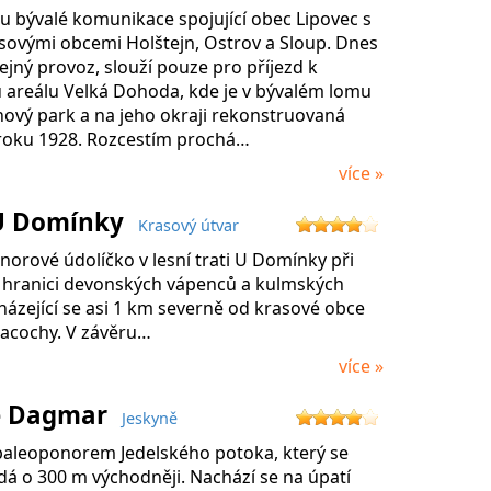
u bývalé komunikace spojující obec Lipovec s
asovými obcemi Holštejn, Ostrov a Sloup. Dnes
ejný provoz, slouží pouze pro příjezd k
 areálu Velká Dohoda, kde je v bývalém lomu
nový park a na jeho okraji rekonstruovaná
roku 1928. Rozcestím prochá…
více »
U Domínky
Krasový útvar
orové údolíčko v lesní trati U Domínky při
 hranici devonských vápenců a kulmských
cházející se asi 1 km severně od krasové obce
acochy. V závěru…
více »
ě Dagmar
Jeskyně
 paleoponorem Jedelského potoka, který se
dá o 300 m východněji. Nachází se na úpatí