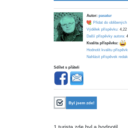
Autor:
pasatur
Přidat do oblibených 
Výdělek příspěvku:
4,22
Další příspěvky autora:
4
Kvalita příspěvku:
Hodnotit kvalitu příspěv
Nahlásit příspěvek redak
Sdílet s přáteli
Byl jsem zde!
1
turista zde byl a hodnotil