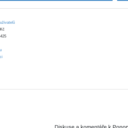
uživatelů
 Kč
425
ku
ci
Diskuse a komentáře k Ponory