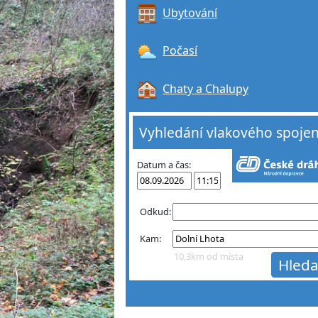
Ubytování
Počasí
Chaty a Chalupy
Vyhledání vlakového spojen
Datum a čas:
Odkud:
Kam:
10,3km od místa