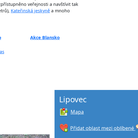
zpřístupněno veřejnosti a navštívit tak
trů),
Kateřinská jeskyně
a mnoho
o
Akce Blansko
as
Lipovec
Mapa
Přidat oblast mezi oblíbené