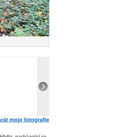
rát moje fotografie
řidlic, nacházející se