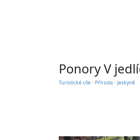
Ponory V jedl
Turistické cíle
•
Příroda
•
Jeskyně