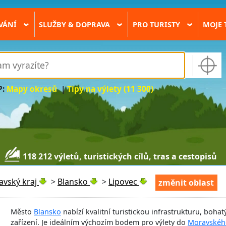
VÁNÍ
SLUŽBY & DOPRAVA
PRO TURISTY
MOJE 
›
›
›
P:
Mapy okresů
|
Tipy na výlety (11 300)
118 212 výletů, turistických cílů, tras a cestopisů
avský kraj
>
Blansko
>
Lipovec
změnit oblast
Město
Blansko
nabízí kvalitní turistickou infrastrukturu, bohat
zařízení. Je ideálním výchozím bodem pro výlety do
Moravskéh