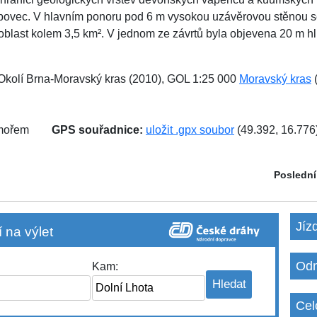
ipovec. V hlavním ponoru pod 6 m vysokou uzávěrovou stěnou s
oblast kolem 3,5 km². V jednom ze závrtů byla objevena 20 m 
 Okolí Brna-Moravský kras (2010), GOL 1:25 000
Moravský kras
 mořem
GPS souřadnice:
uložit .gpx soubor
(49.392, 16.776
Poslední
Jíz
 na výlet
Odm
Kam:
Cel