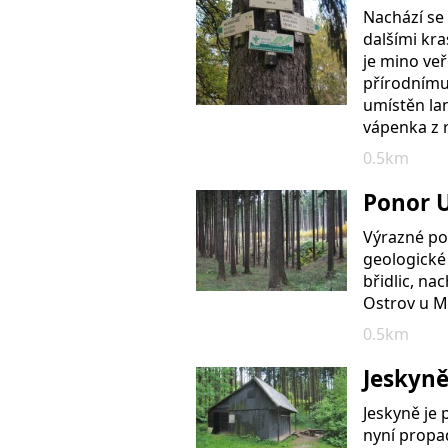
Nachází se 
dalšími kr
je mino veř
přírodnímu
umístěn la
vápenka z 
0.5km
Ponor 
Výrazné pon
geologické
břidlic, na
Ostrov u M
0.5km
Jeskyn
Jeskyně je
nyní propa