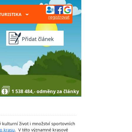
TURISTIKA
›
registrovat
Přidat článek
1 538 484,- odměny za články
ý kulturní život i množství sportovních
o krasu
. V této významné krasové