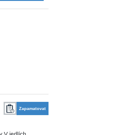
Zapamatovat
 V jedlích