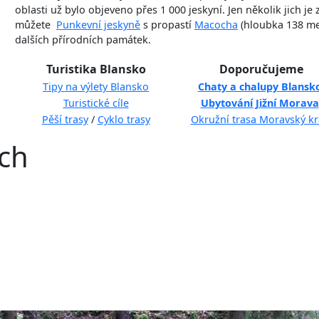
oblasti už bylo objeveno přes 1 000 jeskyní. Jen několik jich je 
můžete
Punkevní jeskyně
s propastí
Macocha
(hloubka 138 me
dalších přírodních památek.
Turistika Blansko
Doporučujeme
Tipy na výlety Blansko
Chaty a chalupy Blansk
Turistické cíle
Ubytování Jižní Morava
Pěší trasy
/
Cyklo trasy
Okružní trasa Moravský kr
ích