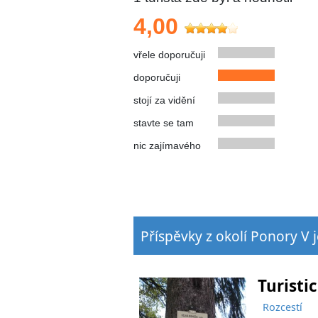
4,00
vřele doporučuji
doporučuji
stojí za vidění
stavte se tam
nic zajímavého
Příspěvky z okolí Ponory V j
Turisti
Rozcestí