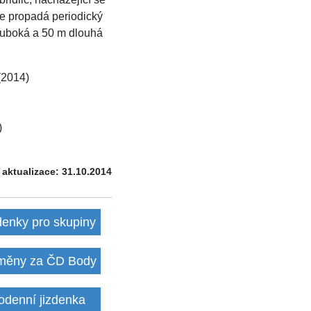
e propadá periodický
hluboká a 50 m dlouhá
(2014)
)
 aktualizace: 31.10.2014
denky pro skupiny
ěny za ČD Body
odenní jizdenka