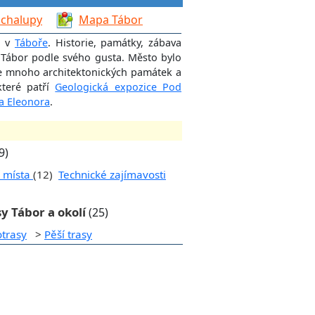
 chalupy
Mapa Tábor
á v
Táboře
. Historie, památky, zábava
si Tábor podle svého gusta. Město bylo
de mnoho architektonických památek a
které patří
Geologická expozice Pod
a Eleonora
.
9)
í místa
(12)
Technické zajímavosti
y Tábor a okolí
(25)
otrasy
>
Pěší trasy