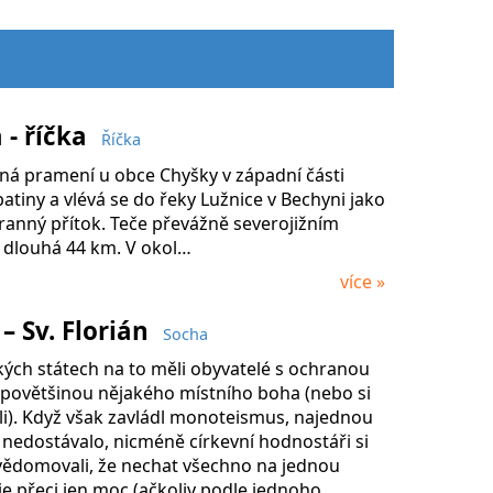
- říčka
Říčka
ná pramení u obce Chyšky v západní části
atiny a vlévá se do řeky Lužnice v Bechyni jako
tranný přítok. Teče převážně severojižním
 dlouhá 44 km. V okol…
více »
 – Sv. Florián
Socha
kých státech na to měli obyvatelé s ochranou
l povětšinou nějakého místního boha (nebo si
li). Když však zavládl monoteismus, najednou
 nedostávalo, nicméně církevní hodnostáři si
uvědomovali, že nechat všechno na jednou
e přeci jen moc (ačkoliv podle jednoho