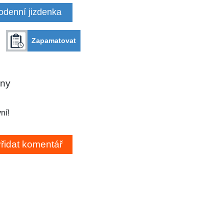
odenní jizdenka
Zapamatovat
any
ní!