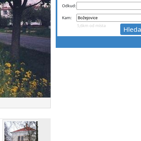
Odkud:
Kam:
5,6km od místa