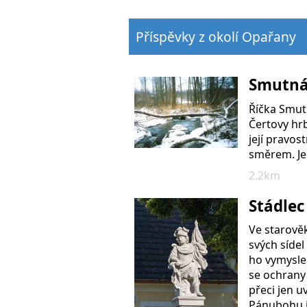
Příspěvky z okolí Opařany
Smutná 
Říčka Smut
Čertovy hrb
její pravos
směrem. Je
2.2km
Stádlec
Ve starově
svých síde
ho vymysle
se ochrany
přeci jen 
Pánubohu j