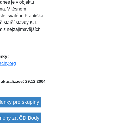
dnes je v objektu
bna. V těsném
stel svatého Františka
starší stavby K. I.
m z nejzajímavějších
nky:
echy.org
 aktualizace: 29.12.2004
denky pro skupiny
ěny za ČD Body