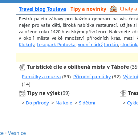
Chaty a
Travel blog Toulava
Tipy a novinky
Pestrá paleta zábavy pro každou generaci na vás ček
nejen pro vaše děti, široká nabídka restaurací. Užijte 
založeno roku 1420 husitskými přívrženci. Naleznete z
v okolí města velké množství přírodních krás, mezi 
Klokoty
,
Lesopark Pintovka
,
vodní nádrž Jordán
,
studánk
Turistické cíle a oblíbená místa v Táboře
(35
Památky a muzea
(89)
Přírodní památky
(32)
Výletn
(14)
Tipy na výlet
Tras
(99)
>
Do přírody
>
Na kole
>
S dětmi
>
Cykl
ce
•
Vesnice