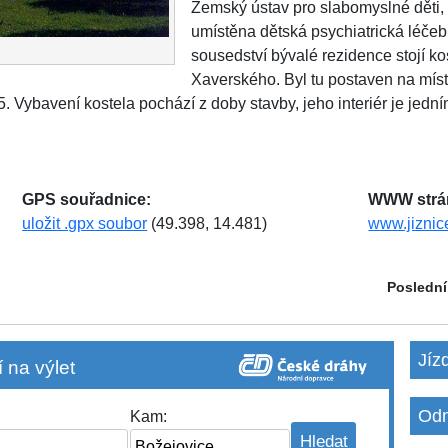
Zemský ústav pro slabomyslné děti, 
umístěna dětská psychiatrická léče
sousedství bývalé rezidence stojí ko
Xaverského. Byl tu postaven na místě 
 Vybavení kostela pochází z doby stavby, jeho interiér je jední
GPS souřadnice:
WWW strá
uložit .gpx soubor
(49.398, 14.481)
www.jiznic
Poslední
Jíz
 na výlet
Odm
Kam: