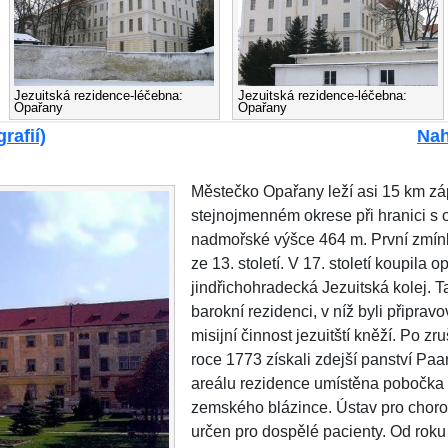
Jezuitská rezidence-léčebna:
Jezuitská rezidence-léčebna:
Opařany
Opařany
rafií)
Nah
Městečko Opařany leží asi 15 km z
stejnojmenném okrese při hranici s
nadmořské výšce 464 m. První zmínky
ze 13. století. V 17. století koupila 
jindřichohradecká Jezuitská kolej. 
barokní rezidenci, v níž byli připrav
misijní činnost jezuitští kněží. Po zr
roce 1773 získali zdejší panství Paa
areálu rezidence umístěna pobočka
zemského blázince. Ústav pro chor
určen pro dospělé pacienty. Od roku