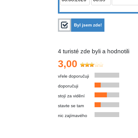
Byl jsem zde!
4
turisté zde byli a hodnotili
3,00
vřele doporučuji
doporučuji
stojí za vidění
stavte se tam
nic zajímavého