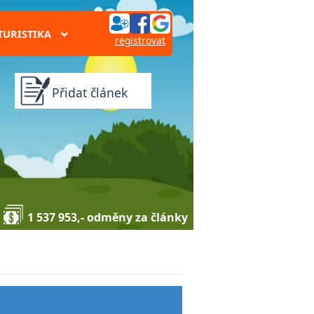
TURISTIKA
›
registrovat
Přidat článek
1 537 953,- odměny za články