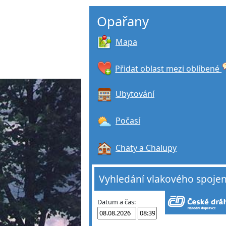
Opařany
Mapa
Přidat oblast mezi oblíbené
Ubytování
Počasí
Chaty a Chalupy
Vyhledání vlakového spojen
Datum a čas: