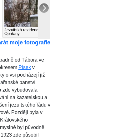
Jezuitská rezidence-léčebna:
Jezuitská rezidence-léčebna:
Opařany
Opařany
rát moje fotografie
ápadně od Tábora ve
 okresem
Písek
v
 o vsi pocházejí již
opařanské panství
Ta zde vybudovala
ováni na kazatelskou a
ušení jezuitského řádu v
rové. Později byla v
 Královského
omyslné byl původně
 1923 zde působil