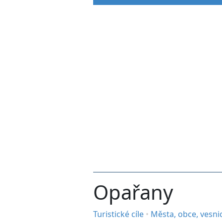
Opařany
Turistické cíle
•
Města, obce, vesni