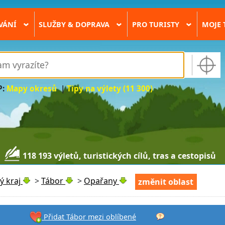
VÁNÍ
SLUŽBY & DOPRAVA
PRO TURISTY
MOJE 
›
›
›
P:
Mapy okresů
|
Tipy na výlety (11 300)
118 193 výletů, turistických cílů, tras a cestopisů
ý kraj
>
Tábor
>
Opařany
změnit oblast
Přidat Tábor mezi oblíbené