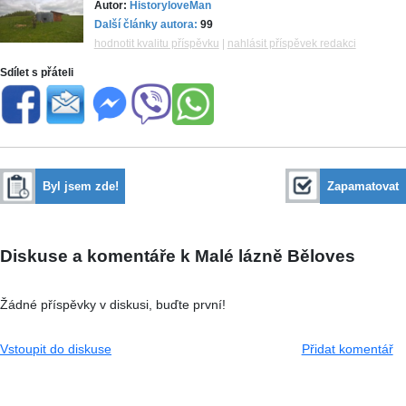
Autor:
HistoryloveMan
Další články autora:
99
hodnotit kvalitu příspěvku
|
nahlásit příspěvek redakci
Sdílet s přáteli
Byl jsem zde!
Zapamatovat
Diskuse a komentáře k Malé lázně Běloves
Žádné příspěvky v diskusi, buďte první!
Vstoupit do diskuse
Přidat komentář