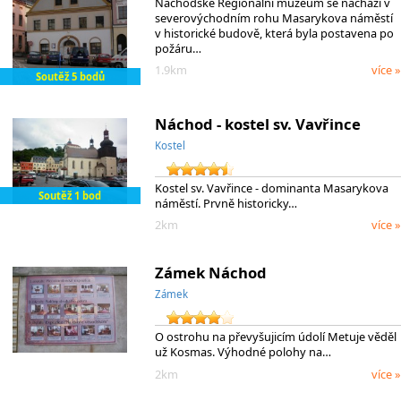
Náchodské Regionální muzeum se nachází v
severovýchodním rohu Masarykova náměstí
v historické budově, která byla postavena po
požáru…
1.9km
více »
Soutěž 5 bodů
Náchod - kostel sv. Vavřince
Kostel
Kostel sv. Vavřince - dominanta Masarykova
Soutěž 1 bod
náměstí. Prvně historicky…
2km
více »
Zámek Náchod
Zámek
O ostrohu na převyšujicím údolí Metuje věděl
už Kosmas. Výhodné polohy na…
2km
více »