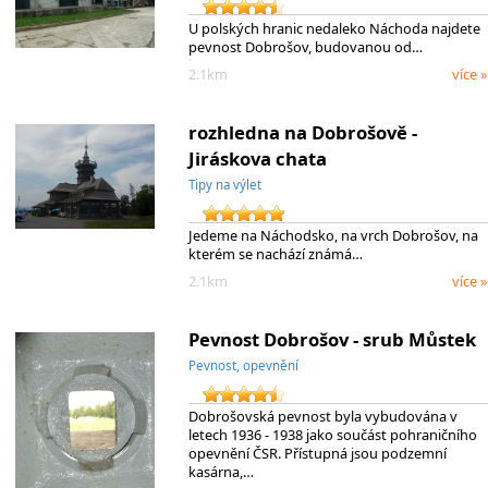
U polských hranic nedaleko Náchoda najdete
pevnost Dobrošov, budovanou od…
2.1km
více »
rozhledna na Dobrošově -
Jiráskova chata
Tipy na výlet
Jedeme na Náchodsko, na vrch Dobrošov, na
kterém se nachází známá…
2.1km
více »
Pevnost Dobrošov - srub Můstek
Pevnost, opevnění
Dobrošovská pevnost byla vybudována v
letech 1936 - 1938 jako součást pohraničního
opevnění ČSR. Přístupná jsou podzemní
kasárna,…