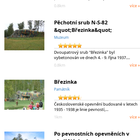
0.8km
více »
Pěchotní srub N-S-82
&quot;Březinka&quot;
Muzeum
Dvoupatrový srub "Březinka" byl
vybetonován ve dnech 4. - 9. října 1937.…
0.8km
více »
Březinka
Památník
Československé opevnění budované v letech
1935 - 1938 je linie pevností,…
1km
více »
Po pevnostních opevněních v