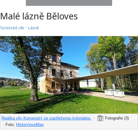
Malé lázně Běloves
•
Turistické cíle
Lázně
Replika vily Komenský se zastřešenou kolonádou
•
Fotografie (3)
•
Foto:
HistoryloveMan