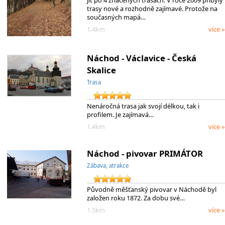
trasy nové a rozhodně zajímavé. Protože na
současných mapá…
1.4km
více »
Náchod - Václavice - Česká
Skalice
Trasa
Nenáročná trasa jak svojí délkou, tak i
profilem. Je zajímavá…
1.4km
více »
Náchod - pivovar PRIMÁTOR
Zábava, atrakce
Původně měšťanský pivovar v Náchodě byl
založen roku 1872. Za dobu své…
1.5km
více »