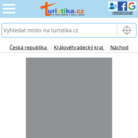
registrovat
CESTOVÁNÍ
›
SLUŽBY & DOPRAVA
›
Česká republika
Královéhradecký kraj
Náchod
>
>
PRO TURISTY
Loading...
›
MOJE TURISTIKA
›