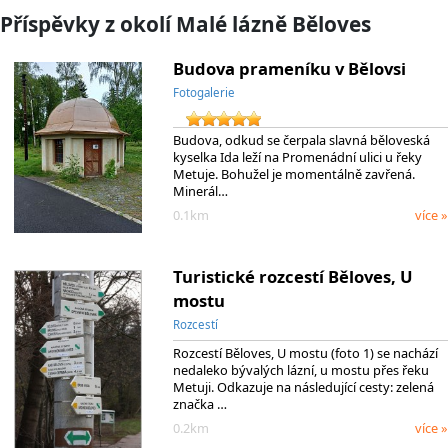
Příspěvky z okolí Malé lázně Běloves
Budova prameníku v Bělovsi
Fotogalerie
Budova, odkud se čerpala slavná běloveská
kyselka Ida leží na Promenádní ulici u řeky
Metuje. Bohužel je momentálně zavřená.
Minerál…
0.1km
více »
Turistické rozcestí Běloves, U
mostu
Rozcestí
Rozcestí Běloves, U mostu (foto 1) se nachází
nedaleko bývalých lázní, u mostu přes řeku
Metuji. Odkazuje na následující cesty: zelená
značka …
0.2km
více »