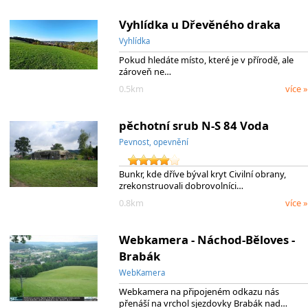
Vyhlídka u Dřevěného draka
Vyhlídka
Pokud hledáte místo, které je v přírodě, ale
zároveň ne…
0.5km
více »
pěchotní srub N-S 84 Voda
Pevnost, opevnění
Bunkr, kde dříve býval kryt Civilní obrany,
zrekonstruovali dobrovolníci…
0.8km
více »
Webkamera - Náchod-Běloves -
Brabák
WebKamera
Webkamera na připojeném odkazu nás
přenáší na vrchol sjezdovky Brabák nad…