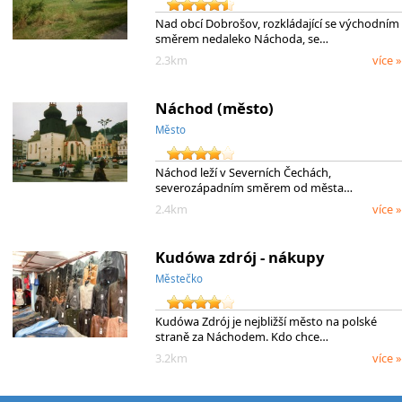
Nad obcí Dobrošov, rozkládající se východním
směrem nedaleko Náchoda, se…
2.3km
více »
Náchod (město)
Město
Náchod leží v Severních Čechách,
severozápadním směrem od města…
2.4km
více »
Kudówa zdrój - nákupy
Městečko
Kudówa Zdrój je nejbližší město na polské
straně za Náchodem. Kdo chce…
3.2km
více »