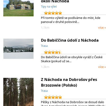
okolí Náchoda
Tipy na výlet
Při tomto výletě se podíváme do míst, kde
panoval v druhé polovině…
1.1km
více »
Do Babiččina údolí z Náchoda
Trasa
Do Babiččina údolí se obvykle vyráží z České
Skalice (pokud už se…
1.3km
více »
Z Náchoda na Dobrošov přes
Brzozowie (Polsko)
Trasa
Pěšky z Náchoda na Dobrošov se dosud dalo
jít po 4 značených trasách. V roce 2009 přibyly