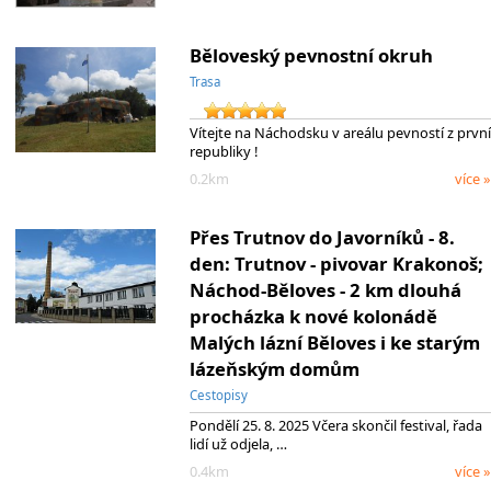
Běloveský pevnostní okruh
Trasa
Vítejte na Náchodsku v areálu pevností z první
republiky !
0.2km
více »
Přes Trutnov do Javorníků - 8.
den: Trutnov - pivovar Krakonoš;
Náchod-Běloves - 2 km dlouhá
procházka k nové kolonádě
Malých lázní Běloves i ke starým
lázeňským domům
Cestopisy
Pondělí 25. 8. 2025 Včera skončil festival, řada
lidí už odjela, …
0.4km
více »