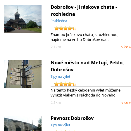
Dobrošov - Jiráskova chata -
rozhledna
Rozhledna
Známou Jiráskovu chatu, s rozhlednou,
najdeme na vrchu Dobrošov nad…
2.1km
více »
Nové město nad Metují, Peklo,
Dobrošov
Tipy na výlet
Na tento hezký celodenní výlet můžeme
vyrazit vlakem z Náchoda do Nového…
2.1km
více »
Pevnost Dobrošov
Tipy na výlet