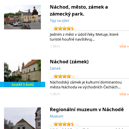
Náchod, město, zámek a
zámecký park.
Tipy na výlet
Jedním z měst v údolí řeky Metuje, které
turisté houfně navštěvuj…
1.9km
více »
Náchod (zámek)
Zámek
Náchodský zámek je kulturní dominantou
Soutěž 5 bodů
města Náchoda ve východních Čechách…
1.9km
více »
Regionální muzeum v Náchodě
Muzeum