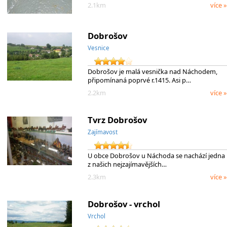
2.1km
více »
Dobrošov
Vesnice
Dobrošov je malá vesnička nad Náchodem,
připomínaná poprvé r.1415. Asi p…
2.2km
více »
Tvrz Dobrošov
Zajímavost
U obce Dobrošov u Náchoda se nachází jedna
z našich nejzajímavějších…
2.3km
více »
Dobrošov - vrchol
Vrchol