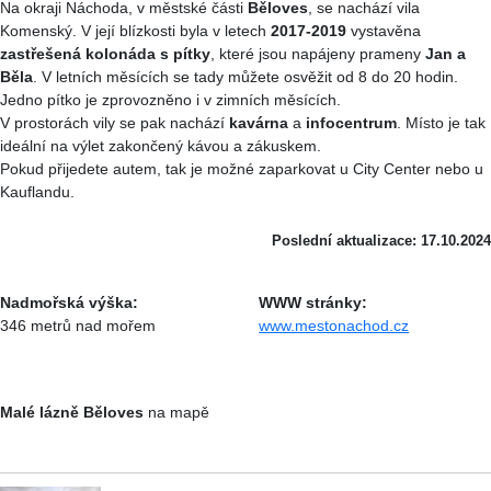
Na okraji Náchoda, v městské části
Běloves
, se nachází vila
Komenský. V její blízkosti byla v letech
2017-2019
vystavěna
zastřešená kolonáda s pítky
, které jsou napájeny prameny
Jan a
Běla
. V letních měsících se tady můžete osvěžit od 8 do 20 hodin.
Jedno pítko je zprovozněno i v zimních měsících.
V prostorách vily se pak nachází
kavárna
a
infocentrum
. Místo je tak
ideální na výlet zakončený kávou a zákuskem.
Pokud přijedete autem, tak je možné zaparkovat u City Center nebo u
Kauflandu.
Poslední aktualizace: 17.10.2024
Nadmořská výška:
WWW stránky:
346 metrů nad mořem
www.mestonachod.cz
Malé lázně Běloves
na mapě