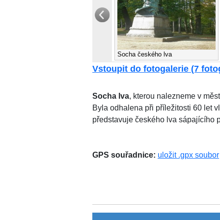
Socha českého lva
Vstoupit do fotogalerie (7 fotog
Socha lva
, kterou nalezneme v měs
Byla odhalena při příležitosti 60 le
představuje českého lva sápajícího p
GPS souřadnice:
uložit .gpx soubor