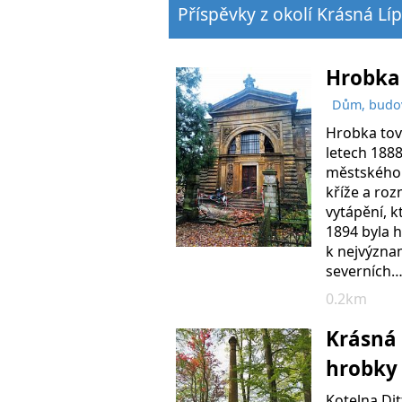
Příspěvky z okolí Krásná Líp
Hrobka 
Dům, budo
Hrobka tová
letech 188
městského 
kříže a roz
vytápění, k
1894 byla h
k nejvýzna
severních
0.2km
Krásná 
hrobk
Kotelna Di