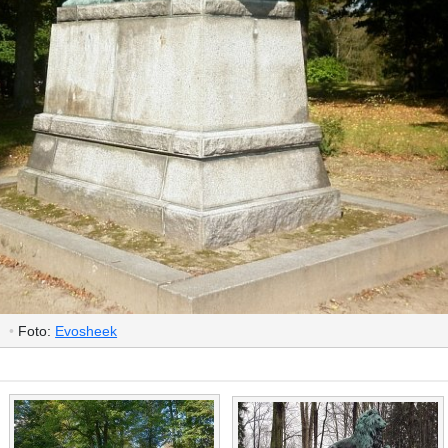
)
•
Foto:
Evosheek