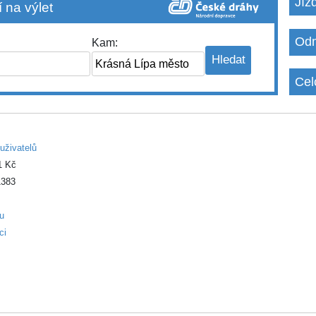
Jíz
 na výlet
Odm
Kam:
Cel
uživatelů
1 Kč
383
ku
ci