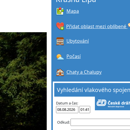
Mapa
Přidat oblast mezi oblíbené
Ubytování
Počasí
Chaty a Chalupy
Vyhledání vlakového spojen
Datum a čas:
Odkud: