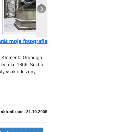
rát moje fotografie
e Klementa Grundiga.
álky roku 1866. Socha
yly však odcizeny.
 aktualizace: 31.10.2009