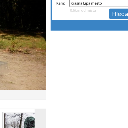
Kam:
0,6km od místa