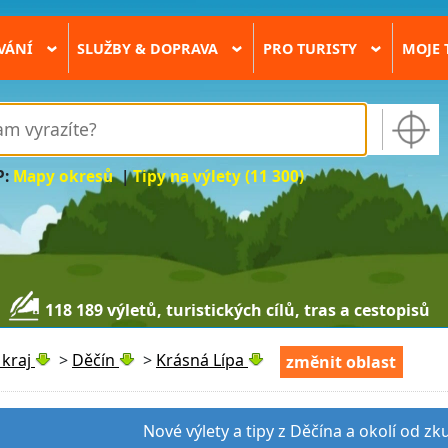
VÁNÍ
SLUŽBY & DOPRAVA
PRO TURISTY
MOJE 
›
›
›
P:
Mapy okresů
|
Tipy na výlety (11 300)
118 189 výletů, turistických cílů, tras a cestopisů
kraj
>
Děčín
>
Krásná Lípa
změnit oblast
Nové výlety a tipy z Děčína a okolí od z