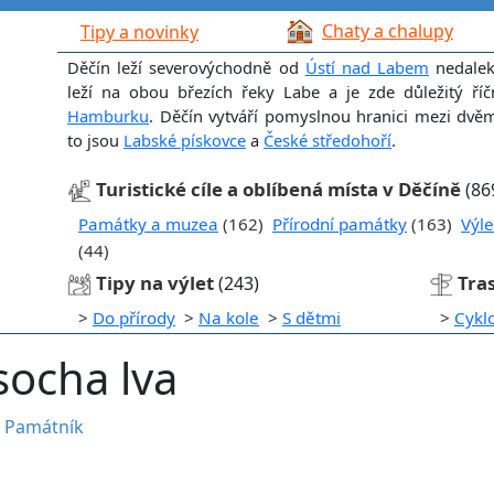
Chaty a chalupy
Tipy a novinky
Děčín leží severovýchodně od
Ústí nad Labem
nedalek
leží na obou březích řeky Labe a je zde důležitý říč
Hamburku
. Děčín vytváří pomyslnou hranici mezi dvě
to jsou
Labské pískovce
a
České středohoří
.
Turistické cíle a oblíbená místa v Děčíně
(86
Památky a muzea
(162)
Přírodní památky
(163)
Výle
(44)
Tipy na výlet
Tra
(243)
>
Do přírody
>
Na kole
>
S dětmi
>
Cykl
socha lva
•
Památník