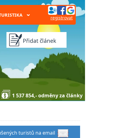
TURISTIKA
›
registrovat
Přidat článek
1 537 854,- odměny za články
kušených turistů na email