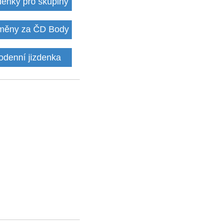
denky pro skupiny
ěny za ČD Body
odenní jizdenka