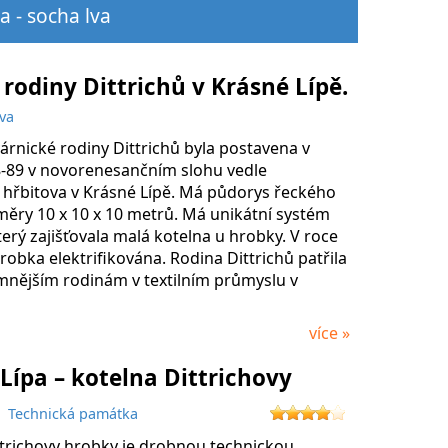
a - socha lva
rodiny Dittrichů v Krásné Lípě.
va
rnické rodiny Dittrichů byla postavena v
8-89 v novorenesančním slohu vedle
hřbitova v Krásné Lípě. Má půdorys řeckého
měry 10 x 10 x 10 metrů. Má unikátní systém
terý zajišťovala malá kotelna u hrobky. V roce
robka elektrifikována. Rodina Dittrichů patřila
mnějším rodinám v textilním průmyslu v
…
více »
Lípa – kotelna Dittrichovy
y
Technická památka
ttrichovy hrobky je drobnou technickou