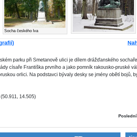
Socha českého lva
rafií)
Nah
tském parku při Smetanově ulici je dílem drážďanského sochař
t vlády císaře Františka prvního a jako pomník rakousko-pruské v
ruskou orlici. Na podstavci bývaly desky se jmény obětí bojů, b
(50.911, 14.505)
Poslední