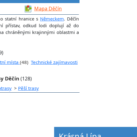
Mapa Děčín
o statní hranice s
Německem
. Děčín
ní přístav, odkud lodi doplují až do
ma chráněnými krajinnými oblastmi a
9)
tní místa
(48)
Technické zajímavosti
sy Děčín
(128)
otrasy
>
Pěší trasy
Krásná Lípa